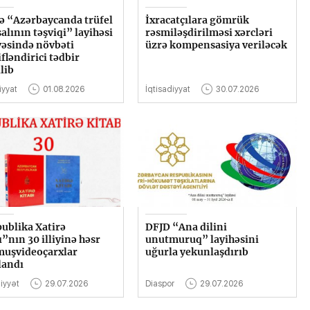
ə “Azərbaycanda trüfel
İxracatçılara gömrük
salının təşviqi” layihəsi
rəsmiləşdirilməsi xərcləri
vəsində növbəti
üzrə kompensasiya veriləcək
fləndirici tədbir
lib
iyyat
01.08.2026
İqtisadiyyat
30.07.2026
ublika Xatirə
DFJD “Ana dilini
ı”nın 30 illiyinə həsr
unutmuruq” layihəsini
uşvideoçarxlar
uğurla yekunlaşdırıb
landı
iyyət
29.07.2026
Diaspor
29.07.2026