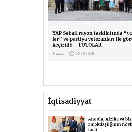
rbaycan-Avropa
faqi əməkdaşlığı
YAP Səbail rayon təşkilatında “9
lər” və partiya veteranları ilə gör
rbaycan
keçirilib – FOTOLAR
alistikası:
karlığın və
Siyasət
06.08.2026
npərvərliyin
unəsi
İqtisadiyyat
atçılara gömrük
FJD “Ana dilini
Anqola, Afrika və bi
Daşkənddə muğ
əşdirilməsi xərcləri
nutmuruq” layihəsini
əməkdaşlığının növb
makom dərsi təş
kompensasiya
ğurla yekunlaşdırıb
fəsli
olunub