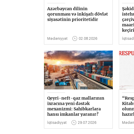
Azərbaycan dilinin
Şəkid
qorunması və inkişafı dövlət
isteh
siyasətinin prioritetidir
çərçi
maari
keçiri
Mədəniyyət
02.08.2026
İqtisad
Qeyri-neft-qaz mallarının
“Resp
ixracına yeni dəstək
Kitab
mexanizmi: Sahibkarlara
olunm
hansı imkanlar yaranır?
hazır
İqtisadiyyat
29.07.2026
Mədən