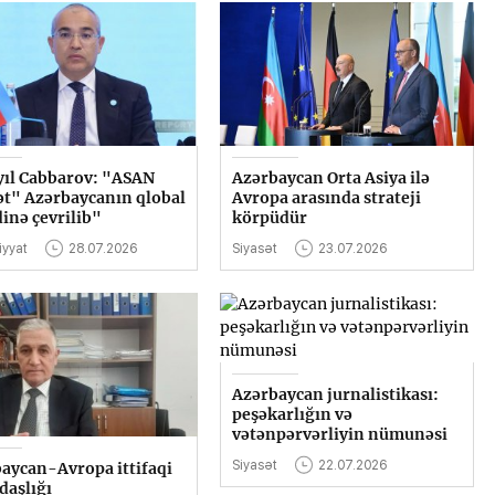
ıl Cabbarov: "ASAN
Azərbaycan Orta Asiya ilə
t" Azərbaycanın qlobal
Avropa arasında strateji
inə çevrilib"
körpüdür
iyyat
28.07.2026
Siyasət
23.07.2026
Azərbaycan jurnalistikası:
peşəkarlığın və
vətənpərvərliyin nümunəsi
Siyasət
22.07.2026
aycan-Avropa ittifaqi
aşlığı