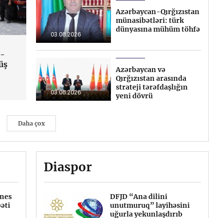
mexanizmlərin
Azərbaycan-Qırğızıstan
prioritetləşdirməsinə
münasibətləri: türk
gətirib çıxarıb
dünyasına mühüm töhfə
03.08.2026
1-
üş
Azərbaycan və
Qırğızıstan arasında
strateji tərəfdaşlığın
03.08.2026
yeni dövrü
Daha çox
Diaspor
znes
am və
İxracatçılara gömrük
DFJD “Ana dilini
əti
kil
rəsmiləşdirilməsi xərcləri
unutmuruq” layihəsini
üzrə kompensasiya
uğurla yekunlaşdırıb