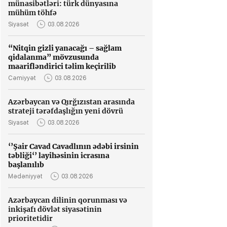
münasibətləri: türk dünyasına
ve
mühüm töhfə
METAS 2026 beynəlxalq
“Ana dilini unutmuruq”
Qe
Siyasət
03.08.2026
biznes ictimaiyyətini
layihəsi çərçivəsində
ma
Şarjahda bir araya gətirdi
dünya
də
“Nitqin gizli yanacağı – sağlam
azərbaycanlılarının
Sa
qidalanma” mövzusunda
onlayn görüşü keçirilib
im
maarifləndirici təlim keçirilib
Şəkidə “Azərbaycanda
Azərbaycanın Rusiyadakı
Mi
trüfel istehsalının
səfiri Krasnoyarskın
xi
Cəmiyyət
03.08.2026
təşviqi” layihəsi
aparıcı klinikalarından
ql
çərçivəsində növbəti
biri olan “Bionika”nı
Azərbaycan və Qırğızıstan arasında
maarifləndirici tədbir
ziyarət edib
strateji tərəfdaşlığın yeni dövrü
keçirilib
Siyasət
03.08.2026
‘’Şair Cavad Cavadlının ədəbi irsinin
təbliği‘’ layihəsinin icrasına
başlanılıb
Mədəniyyət
03.08.2026
Azərbaycan dilinin qorunması və
inkişafı dövlət siyasətinin
prioritetidir