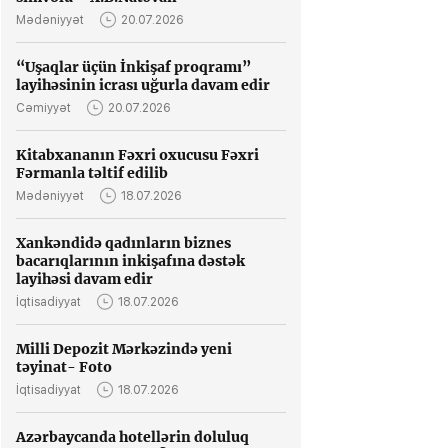
Mədəniyyət
20.07.2026
“Uşaqlar üçün İnkişaf proqramı”
layihəsinin icrası uğurla davam edir
Cəmiyyət
20.07.2026
Kitabxananın Fəxri oxucusu Fəxri
Fərmanla təltif edilib
Mədəniyyət
18.07.2026
Xankəndidə qadınların biznes
bacarıqlarının inkişafına dəstək
layihəsi davam edir
İqtisadiyyat
18.07.2026
Milli Depozit Mərkəzində yeni
təyinat- Foto
İqtisadiyyat
18.07.2026
Azərbaycanda hotellərin doluluq