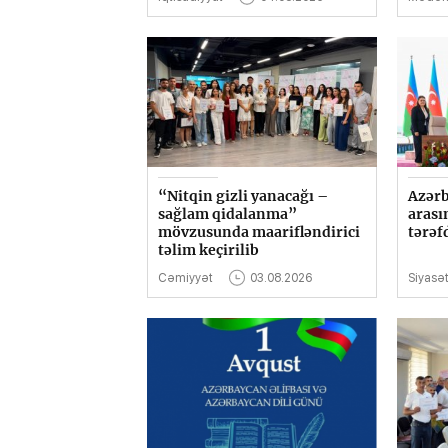
“Nitqin gizli yanacağı –
Azərb
sağlam qidalanma”
arası
mövzusunda maarifləndirici
tərəf
təlim keçirilib
Cəmiyyət
03.08.2026
Siyasə