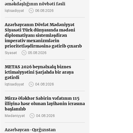
əməkdaşlığının növbəti fəsli
İqtisadiyyat
06.08.2026
22.07.2026
Azərbaycanın Dövlət Mədəniyyət
Siyasəti Türk dünyasında mədəni
YAP Səbail rayon təşkilatında QHT-
diplomatiyanı sistemləşdirən
lərlə birgə tədbir keçirilib
imperativ mexanizmlərin
prioritetləşdirməsinə gətirib çıxarıb
Siyasət
05.08.2026
Siyasət
29.07.2026
22.07.2026
METAS 2026 beynəlxalq biznes
ictimaiyyətini Şarjahda bir araya
gətirdi
İqtisadiyyat
04.08.2026
Mirzə Ələkbər Sabirin vəfatının 115
illiyinə həsr olunan layihənin icrasına
başlanılıb
Mədəniyyət
04.08.2026
Anqola, Afrika və biznes
Daşkənddə muğam və
İx
əməkdaşlığının növbəti
makom dərsi təşkil
rə
Azərbaycan-Qırğızıstan
fəsli
olunub
ü