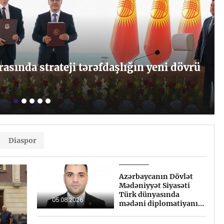
ı və inkişafı dövlət siyasətinin
Diaspor
Azərbaycanın Dövlət
Mədəniyyət Siyasəti
Türk dünyasında
05.08.2026
mədəni diplomatiyanı
sistemləşdirən
imperativ