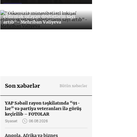
"Ölkəmizlə münasibətləri inkişaf
etdirmək istəyən dövlətlərin sayı
artıb"- Mehriban Vəliyeva
Milli mətbuatımızın zəngin irsi və uğurlu gə
Siyasət
22.07.2026
Son xəbərlər
Bütün xəbərlər
YAP Səbail rayon təşkilatında “91-
lər” və partiya veteranları ilə görüş
keçirilib – FOTOLAR
Siyasət
06.08.2026
23.07.2026
Anqola, Afrika və biznes