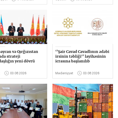
aycan və Qırğızıstan
‘’Şair Cavad Cavadlının ədəbi
nda strateji
irsinin təbliği‘’ layihəsinin
daşlığın yeni dövrü
icrasına başlanılıb
t
03.08.2026
Mədəniyyət
03.08.2026