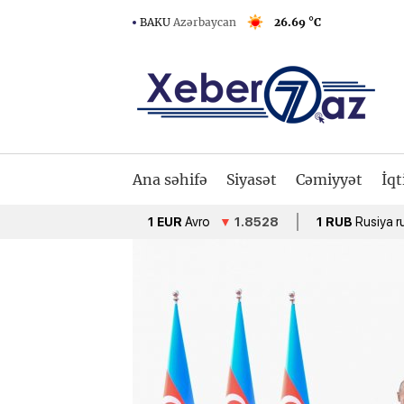
BAKU
Azərbaycan
26.69 °C
Ana səhifə
Siyasət
Cəmiyyət
İqt
1 EUR
Avro
▼
1.8528
1 RUB
Rusiya rublu
▲
0