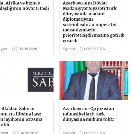
a, Afrika və biznes
Azərbaycanın Dövlət
aşlığının növbəti fəsli
Mədəniyyət Siyasəti Türk
dünyasında mədəni
diplomatiyanı
sistemləşdirən imperativ
mexanizmlərin
prioritetləşdirməsinə gətirib
çıxarıb
iyyat
06.08.2026
Siyasət
05.08.2026
 Ələkbər Sabirin
Azərbaycan-Qırğızıstan
nın 115 illiyinə həsr
münasibətləri: türk
n layihənin icrasına
dünyasına mühüm töhfə
nılıb
iyyət
04.08.2026
Siyasət
03.08.2026