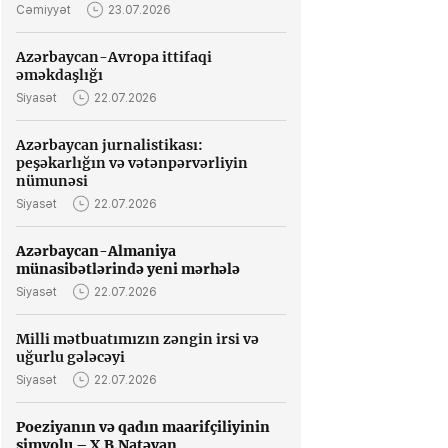
Cəmiyyət
23.07.2026
Azərbaycan-Avropa ittifaqi
əməkdaşlığı
Siyasət
22.07.2026
Azərbaycan jurnalistikası:
peşəkarlığın və vətənpərvərliyin
nümunəsi
Siyasət
22.07.2026
Azərbaycan-Almaniya
münasibətlərində yeni mərhələ
Siyasət
22.07.2026
Milli mətbuatımızın zəngin irsi və
uğurlu gələcəyi
Siyasət
22.07.2026
Poeziyanın və qadın maarifçiliyinin
simvolu – X.B.Natəvan