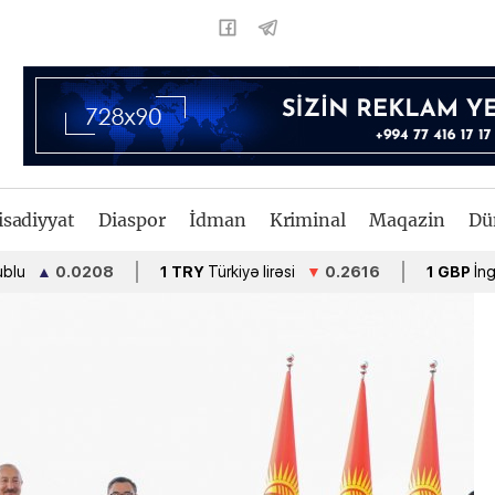
isadiyyat
Diaspor
İdman
Kriminal
Maqazin
Dü
.0208
1 TRY
Türkiyə lirəsi
▼
0.2616
1 GBP
İngiltərə funt