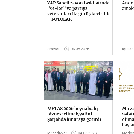
YAP Səbail rayon təşkilatında
Anqol
“91-lər” və partiya
əməkd
veteranları ilə görüş keçirilib
– FOTOLAR
Siyasət
06.08.2026
İqtisad
METAS 2026 beynəlxalq
Mirzə
biznes ictimaiyyətini
vəfatı
Şarjahda bir araya gətirdi
oluna
başla
İqtisadiyyat
04.08.2026
Mədən