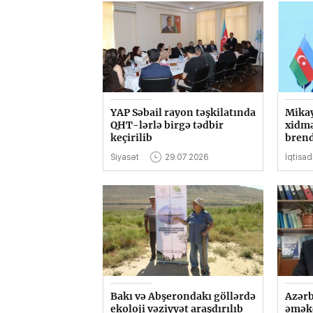
YAP Səbail rayon təşkilatında
Mikay
QHT-lərlə birgə tədbir
xidmə
keçirilib
brend
Siyasət
29.07.2026
İqtisad
Bakı və Abşerondakı göllərdə
Azərb
ekoloji vəziyyət araşdırılıb
əməkd