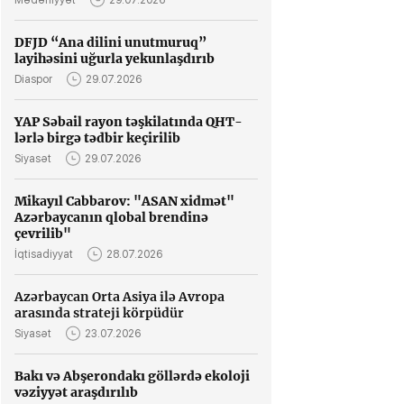
Mədəniyyət
29.07.2026
DFJD “Ana dilini unutmuruq”
layihəsini uğurla yekunlaşdırıb
Diaspor
29.07.2026
YAP Səbail rayon təşkilatında QHT-
lərlə birgə tədbir keçirilib
Siyasət
29.07.2026
Mikayıl Cabbarov: "ASAN xidmət"
Azərbaycanın qlobal brendinə
çevrilib"
İqtisadiyyat
28.07.2026
Azərbaycan Orta Asiya ilə Avropa
arasında strateji körpüdür
Siyasət
23.07.2026
Bakı və Abşerondakı göllərdə ekoloji
vəziyyət araşdırılıb