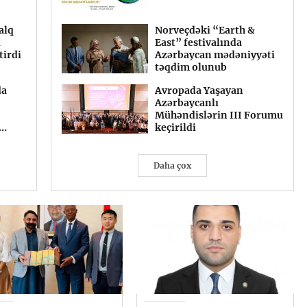
veriləcək
alq
utmuruq”
Qeyri-neft-qaz
Norveçdəki “Earth &
i
sində
mallarının ixracına yeni
East” festivalında
tirdi
dəstək mexanizmi:
Azərbaycan mədəniyyəti
ının
Sahibkarlara hansı
təqdim olunub
çirilib
imkanlar yaranır?
da
siyadakı
Mikayıl Cabbarov: "ASAN
Avropada Yaşayan
skın
xidmət" Azərbaycanın
Azərbaycanlı
arından
qlobal brendinə çevrilib"
Mühəndislərin III Forumu
ka”nı
keçirildi
r
Daha çox