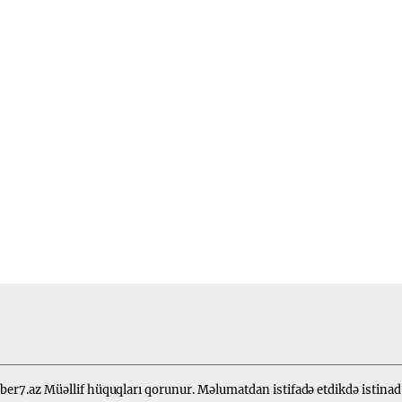
er7.az Müəllif hüquqları qorunur. Məlumatdan istifadə etdikdə istinad