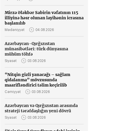
Mirzə Ələkbər Sabirin vəfatının 115
illiyinə həsr olunan layihənin icrasına
başlanılıb
Mədəniyyət
04.08.2026
Azərbaycan-Qırğızıstan
münasibətləri: türk dünyasına
mühüm töhfə
Siyasət
03.08.2026
“Nitqin gizli yanacağı – sağlam
qidalanma” mövzusunda
maarifləndirici təlim keçirilib
Cəmiyyət
03.08.2026
Azərbaycan və Qırğızıstan arasında
strateji tərəfdaşlığın yeni dövrü
Siyasət
03.08.2026