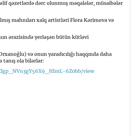
təlif qəzetlərdə dərc olunmuş məqalələr, müsaibələr
mış mahnıları xalq artistləri Flora Kərimova və
un ərazisində yerləşən bütün kütləvi
(Orxanoğlu) və onun yaradıcılığı haqqında daha
tanış ola bilərlər:
B4vClgp_NVn3gY56X9_HImL-6Z0bb/view