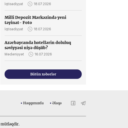
İqtisadiyyat
18.07.2026
Milli Depozit Mərkəzində yeni
təyinat- Foto
İqtisadiyyat
18.07.2026
Azərbaycanda hotellərin doluluq
səviyyəsi niyə düşüb?
Mədəniyyət
16.07.2026
Bütün xəbərlər
Haqqımızda
Əlaqə
 mütləqdir.