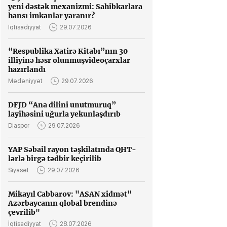
yeni dəstək mexanizmi: Sahibkarlara
hansı imkanlar yaranır?
İqtisadiyyat
29.07.2026
“Respublika Xatirə Kitabı”nın 30
illiyinə həsr olunmuşvideoçarxlar
hazırlandı
Mədəniyyət
29.07.2026
DFJD “Ana dilini unutmuruq”
layihəsini uğurla yekunlaşdırıb
Diaspor
29.07.2026
YAP Səbail rayon təşkilatında QHT-
lərlə birgə tədbir keçirilib
Siyasət
29.07.2026
Mikayıl Cabbarov: "ASAN xidmət"
Azərbaycanın qlobal brendinə
çevrilib"
İqtisadiyyat
28.07.2026