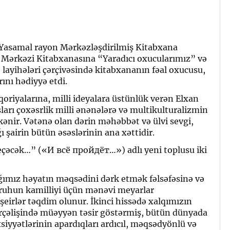
 Yasamal rayon Mərkəzləşdirilmiş Kitabxana
Mərkəzi Kitabxanasına “Yaradıcı oxucularımız” və
layihələri çərçivəsində kitabxananın fəal oxucusu,
rını hədiyyə etdi.
qoriyalarına, milli ideyalara üstünlük verən Elxan
ları çoxəsrlik milli ənənələrə və multikulturalizmin
nir. Vətənə olan dərin məhəbbət və ülvi sevgi,
 şairin bütün əsəslərinin ana xəttidir.
çəcək…” («И всё пройдёт…») adlı yeni toplusu iki
ğımız həyatın məqsədini dərk etmək fəlsəfəsinə və
 ruhun kamilliyi üçün mənəvi meyarlar
eirlər təqdim olunur. İkinci hissədə xalqımızın
irçəlişində müəyyən təsir göstərmiş, bütün dünyada
iyyətlərinin apardıqları ardıcıl, məqsədyönlü və