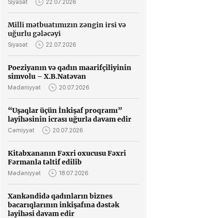
Siyasət
22.07.2026
Milli mətbuatımızın zəngin irsi və
uğurlu gələcəyi
Siyasət
22.07.2026
Poeziyanın və qadın maarifçiliyinin
simvolu – X.B.Natəvan
Mədəniyyət
20.07.2026
“Uşaqlar üçün İnkişaf proqramı”
layihəsinin icrası uğurla davam edir
Cəmiyyət
20.07.2026
Kitabxananın Fəxri oxucusu Fəxri
Fərmanla təltif edilib
Mədəniyyət
18.07.2026
Xankəndidə qadınların biznes
bacarıqlarının inkişafına dəstək
layihəsi davam edir