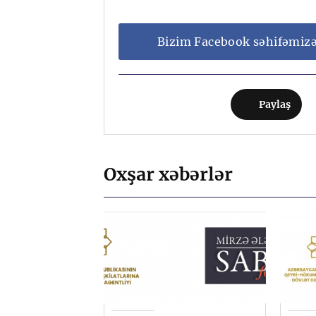
Bizim Facebook səhifəmiz
Paylaş
Oxşar xəbərlər