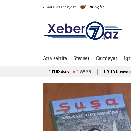
BAKU
Azərbaycan
28.63 °C
Ana səhifə
Siyasət
Cəmiyyət
İqt
1 EUR
Avro
▼
1.8528
1 RUB
Rusiya rublu