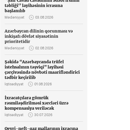
‘’Şair Cavad Cavadlının ədəbi irsinin
təbliği‘’ layihəsinin icrasına
başlanılıb
Mədəniyyət
03.08.2026
Azərbaycan dilinin qorunması və
inkişafı dövlət siyasətinin
prioritetidir
Mədəniyyət
02.08.2026
Şəkidə “Azərbaycanda trüfel
istehsalının təşviqi” layihəsi
çərçivəsində növbəti maarifləndirici
tədbir keçirilib
İqtisadiyyat
01.08.2026
İxracatçılara gömrük
rəsmiləşdirilməsi xərcləri üzrə
kompensasiya veriləcək
İqtisadiyyat
30.07.2026
Qeyri-neft-qaz mallarının ixracına