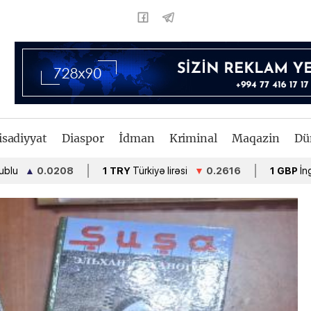
isadiyyat
Diaspor
İdman
Kriminal
Maqazin
Dü
▲
0.0208
1 TRY
Türkiyə lirəsi
▼
0.2616
1 GBP
İngiltərə f