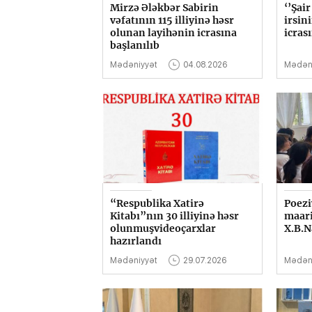
Mirzə Ələkbər Sabirin
‘’Şai
vəfatının 115 illiyinə həsr
irsini
olunan layihənin icrasına
icras
başlanılıb
Mədəniyyət
04.08.2026
Mədən
“Respublika Xatirə
Poezi
Kitabı”nın 30 illiyinə həsr
maari
olunmuşvideoçarxlar
X.B.N
hazırlandı
Mədəniyyət
29.07.2026
Mədən