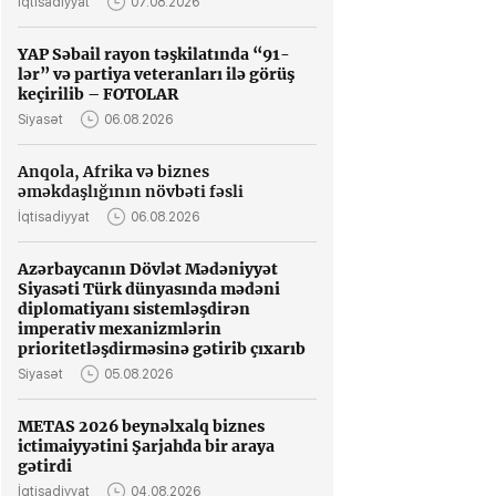
İqtisadiyyat
07.08.2026
YAP Səbail rayon təşkilatında “91-
lər” və partiya veteranları ilə görüş
keçirilib – FOTOLAR
Siyasət
06.08.2026
Anqola, Afrika və biznes
əməkdaşlığının növbəti fəsli
İqtisadiyyat
06.08.2026
Azərbaycanın Dövlət Mədəniyyət
Siyasəti Türk dünyasında mədəni
diplomatiyanı sistemləşdirən
imperativ mexanizmlərin
prioritetləşdirməsinə gətirib çıxarıb
Siyasət
05.08.2026
METAS 2026 beynəlxalq biznes
ictimaiyyətini Şarjahda bir araya
gətirdi
İqtisadiyyat
04.08.2026