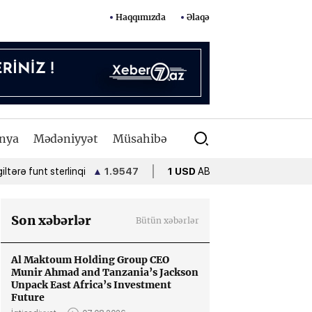
Haqqımızda
Əlaqə
nya
Mədəniyyət
Müsahibə
unt sterlinqi
▲
1.9547
1 USD
ABŞ dolları
•
1.7000
1 EU
Son xəbərlər
Bütün xəbərlər
Al Maktoum Holding Group CEO
Munir Ahmad and Tanzania’s Jackson
Unpack East Africa’s Investment
Future