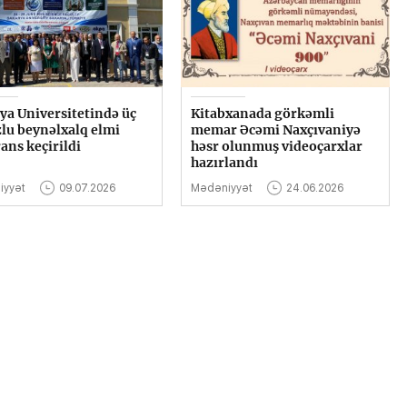
ya Universitetində üç
Kitabxanada görkəmli
lu beynəlxalq elmi
memar Əcəmi Naxçıvaniyə
ans keçirildi
həsr olunmuş videoçarxlar
hazırlandı
iyyət
09.07.2026
Mədəniyyət
24.06.2026