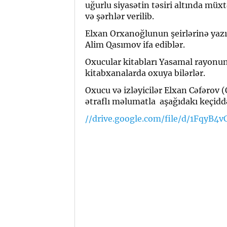
uğurlu siyasətin təsiri altında müx
və şərhlər verilib.
Elxan Orxanoğlunun şeirlərinə yazıl
Alim Qasımov ifa ediblər.
Oxucular kitabları Yasamal rayonun
kitabxanalarda oxuya bilərlər.
Oxucu və izləyicilər Elxan Cəfərov 
ətraflı məlumatla aşağıdakı keçiddə 
//drive.google.com/file/d/1Fqy