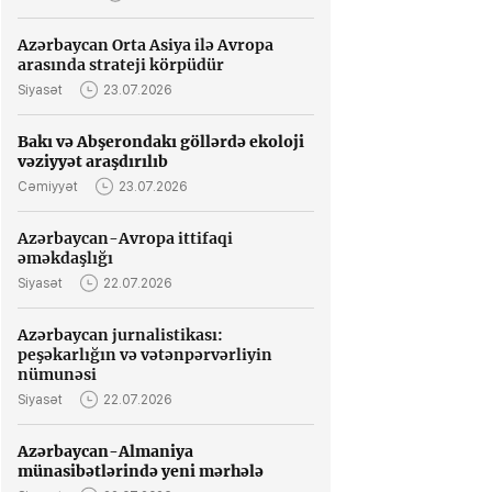
Azərbaycan Orta Asiya ilə Avropa
arasında strateji körpüdür
Siyasət
23.07.2026
Bakı və Abşerondakı göllərdə ekoloji
vəziyyət araşdırılıb
Cəmiyyət
23.07.2026
Azərbaycan-Avropa ittifaqi
əməkdaşlığı
Siyasət
22.07.2026
Azərbaycan jurnalistikası:
peşəkarlığın və vətənpərvərliyin
nümunəsi
Siyasət
22.07.2026
Azərbaycan-Almaniya
münasibətlərində yeni mərhələ