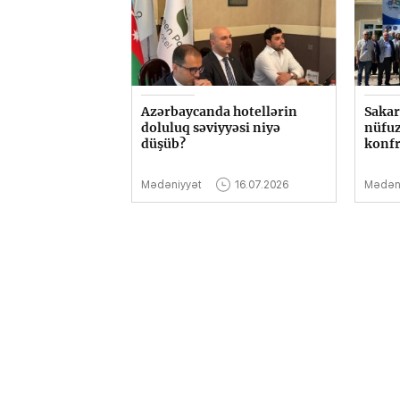
Azərbaycanda hotellərin
Sakar
doluluq səviyyəsi niyə
nüfuz
düşüb?
konfr
Mədəniyyət
16.07.2026
Mədən