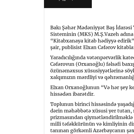
Bakı Şəhər Mədəniyyət Baş İdarəsi
Sisteminin (MKS) M.Ş.Vazeh adına 
“Kitabxanaya kitab hədiyyə edirik” 
şair, publisist Elxan Cəfərov kitabla
Yaradıcılığında vətənpərvərlik kate
Cəfərovun (Orxanoğlu) fəlsəfi baxış
özünəməxsus xüsusiyyətlərinə söykə
xalqımızın mərdliyi və qəhrəmanlığı
Elxan Orxanoğlunun “Və hər şey ke
hissədən ibarətdir.
Toplunun birinci hissəsində yaşadı
dərin məhəbbətə xüsusi yer tutan,
prizmasından qiymətləndirilməklə ş
milli təfəkkürünün və kimliyinin d
tanınan görkəmli Azərbaycanın şəxs