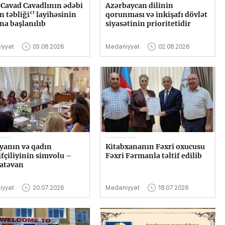
r Cavad Cavadlının ədəbi
Azərbaycan dilinin
n təbliği‘’ layihəsinin
qorunması və inkişafı dövlət
ına başlanılıb
siyasətinin prioritetidir
iyyət
03.08.2026
Mədəniyyət
02.08.2026
yanın və qadın
Kitabxananın Fəxri oxucusu
fçiliyinin simvolu –
Fəxri Fərmanla təltif edilib
atəvan
iyyət
20.07.2026
Mədəniyyət
18.07.2026