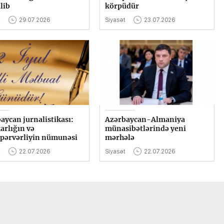
lib
körpüdür
t
29.07.2026
Siyasət
23.07.2026
aycan jurnalistikası:
Azərbaycan-Almaniya
arlığın və
münasibətlərində yeni
pərvərliyin nümunəsi
mərhələ
t
22.07.2026
Siyasət
22.07.2026