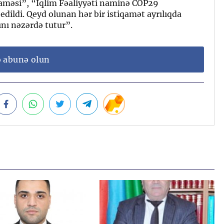
aməsi”, “İqlim Fəaliyyəti naminə COP29
dildi. Qeyd olunan hər bir istiqamət ayrılıqda
ını nəzərdə tutur”.
ə abunə olun