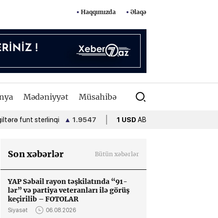
Haqqımızda
Əlaqə
nya
Mədəniyyət
Müsahibə
funt sterlinqi
▲
1.9547
1 USD
ABŞ dolları
•
1.7000
1 E
Son xəbərlər
Bütün xəbərlər
YAP Səbail rayon təşkilatında “91-
lər” və partiya veteranları ilə görüş
keçirilib – FOTOLAR
Siyasət
06.08.2026