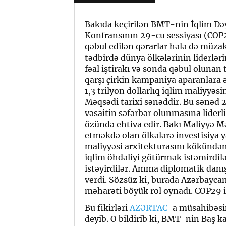
Bakıda keçirilən BMT-nin İqlim Dəy
Konfransının 29-cu sessiyası (COP2
qəbul edilən qərarlar hələ də müza
tədbirdə dünya ölkələrinin liderlə
fəal iştirakı və sonda qəbul olunan
qarşı çirkin kampaniya aparanlara ə
1,3 trilyon dollarlıq iqlim maliyyə
Məqsədi tarixi sənəddir. Bu sənəd 20
vəsaitin səfərbər olunmasına liderl
özündə ehtiva edir. Bakı Maliyyə Mə
etməkdə olan ölkələrə investisiya y
maliyyəsi arxitekturasını kökündən
iqlim öhdəliyi götürmək istəmirdilə
istəyirdilər. Amma diplomatik danı
verdi. Sözsüz ki, burada Azərbaycan
məharəti böyük rol oynadı. COP29 i
Bu fikirləri
AZƏRTAC
-a müsahibəsin
deyib. O bildirib ki, BMT-nin Baş 