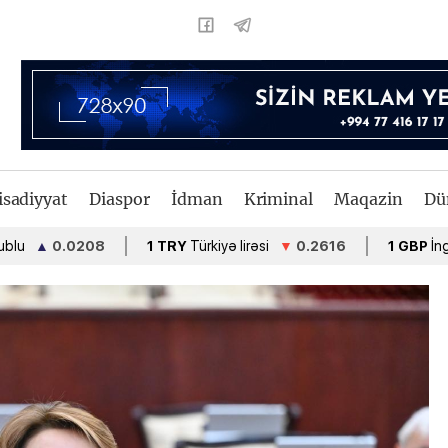
isadiyyat
Diaspor
İdman
Kriminal
Maqazin
Dü
▲
0.0208
1 TRY
Türkiyə lirəsi
▼
0.2616
1 GBP
İngiltərə 