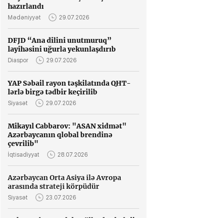
hazırlandı
Mədəniyyət
29.07.2026
DFJD “Ana dilini unutmuruq”
layihəsini uğurla yekunlaşdırıb
Diaspor
29.07.2026
YAP Səbail rayon təşkilatında QHT-
lərlə birgə tədbir keçirilib
Siyasət
29.07.2026
Mikayıl Cabbarov: "ASAN xidmət"
Azərbaycanın qlobal brendinə
çevrilib"
İqtisadiyyat
28.07.2026
Azərbaycan Orta Asiya ilə Avropa
arasında strateji körpüdür
Siyasət
23.07.2026