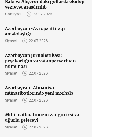
Bakı və Abşerondakı göllərdə ekoloji
vəziyyət araşdırılıb
Cəmiyyət
23.07.2026
Azərbaycan-Avropa ittifaqi
əməkdaşlığı
Siyasət
22.07.2026
Azərbaycan jurnalistikası:
peşəkarlığın və vətənpərvərliyin
nümunəsi
Siyasət
22.07.2026
Azərbaycan-Almaniya
münasibətlərində yeni mərhələ
Siyasət
22.07.2026
Milli mətbuatımızın zəngin irsi və
uğurlu gələcəyi
Siyasət
22.07.2026