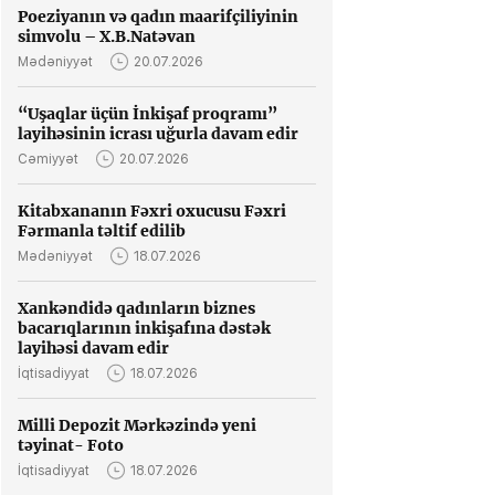
Poeziyanın və qadın maarifçiliyinin
simvolu – X.B.Natəvan
Mədəniyyət
20.07.2026
“Uşaqlar üçün İnkişaf proqramı”
layihəsinin icrası uğurla davam edir
Cəmiyyət
20.07.2026
Kitabxananın Fəxri oxucusu Fəxri
Fərmanla təltif edilib
Mədəniyyət
18.07.2026
Xankəndidə qadınların biznes
bacarıqlarının inkişafına dəstək
layihəsi davam edir
İqtisadiyyat
18.07.2026
Milli Depozit Mərkəzində yeni
təyinat- Foto
İqtisadiyyat
18.07.2026