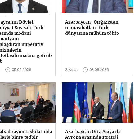
aycanın Dövlət
Azərbaycan-Qırğızıstan
iyyət Siyasəti Türk
münasibətləri: türk
asında mədəni
dünyasına mühüm töhfə
matiyanı
mləşdirən imperativ
nizmlərin
itetləşdirməsinə gətirib
ıb
t
05.08.2026
Siyasət
03.08.2026
əbail rayon təşkilatında
Azərbaycan Orta Asiya ilə
ərlə birgə tədbir
Avropa arasında strateji