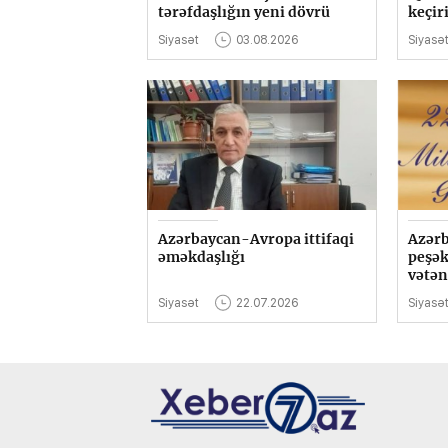
tərəfdaşlığın yeni dövrü
keçiri
Siyasət
03.08.2026
Siyasə
Azərbaycan-Avropa ittifaqi
Azərb
əməkdaşlığı
peşək
vətən
Siyasət
22.07.2026
Siyasə