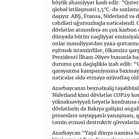
böyük əhəmiyyət kəsb edir: “Quterr
qlobal istiləşməni 1,5°C-də saxla
daşıyır. ABŞ, Fransa, Niderland və 
cəhdləri uğursuzluqla nəticələndi. Q
dövlətlər atmosferə ən çox karbon em
dünyada bütün nəqliyyat emissiyala
onlar məsuliyyətdən yaxa qurtarmaq
eşitmək istəmirdilər, ölkəmizə qarş
Prezidenti İlham Əliyev bununla ba
durumu çox dəqiqliklə izah edib: “
qarayaxma kampaniyasına baxmayara
nəticələr əldə etməyə müvəffəq ol
Azərbaycanın beynəlxalq təşəbbüslə
Niderland kimi dövlətlər COP29 ko
yüksəksəviyyəli heyətlə konfransa 
dövlətlərin də Bakıya gəlişini əngə
proseslərə soyuqqanlı yanaşması, qə
təmin etməsi destruktiv qüvvələrin 
Azərbaycan “Yaşıl dünya naminə həm