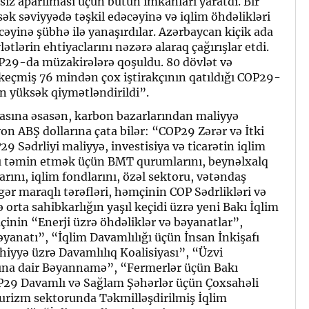
zsiz aparılması üçün bütün imkanları yaratdı. Bir
k səviyyədə təşkil edəcəyinə və iqlim öhdəlikləri
ləcəyinə şübhə ilə yanaşırdılar. Azərbaycan kiçik ada
lətlərin ehtiyaclarını nəzərə alaraq çağırışlar etdi.
P29-da müzakirələrə qoşuldu. 80 dövlət və
keçmiş 76 mindən çox iştirakçının qatıldığı COP29-
n yüksək qiymətləndirildi”.
masına əsasən, karbon bazarlarından maliyyə
lyon ABŞ dollarına çata bilər: “COP29 Zərər və İtki
9 Sədrliyi maliyyə, investisiya və ticarətin iqlim
ı təmin etmək üçün BMT qurumlarını, beynəlxalq
larını, iqlim fondlarını, özəl sektoru, vətəndaş
igər maraqlı tərəfləri, həmçinin COP Sədrlikləri və
və orta sahibkarlığın yaşıl keçidi üzrə yeni Bakı İqlim
mçinin “Enerji üzrə öhdəliklər və bəyanatlar”,
yanatı”, “İqlim Davamlılığı üçün İnsan İnkişafı
hiyyə üzrə Davamlılıq Koalisiyası”, “Üzvi
ına dair Bəyannamə”, “Fermerlər üçün Bakı
29 Davamlı və Sağlam Şəhərlər üçün Çoxsahəli
urizm sektorunda Təkmilləşdirilmiş İqlim