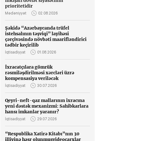
inkişafı dövlət siyasətinin
prioritetidir
Mədəniyyət
02.08.2026
Şəkidə “Azərbaycanda trüfel
istehsalının təşviqi” layihəsi
çərçivəsində növbəti maarifləndirici
tədbir keçirilib
İqtisadiyyat
01.08.2026
İxracatçılara gömrük
rəsmiləşdirilməsi xərcləri üzrə
kompensasiya veriləcək
İqtisadiyyat
30.07.2026
Qeyri-neft-qaz mallarının ixracına
yeni dəstək mexanizmi: Sahibkarlara
hansı imkanlar yaranır?
İqtisadiyyat
29.07.2026
“Respublika Xatirə Kitabı”nın 30
illiyinə həsr olunmuşvideoçarxlar