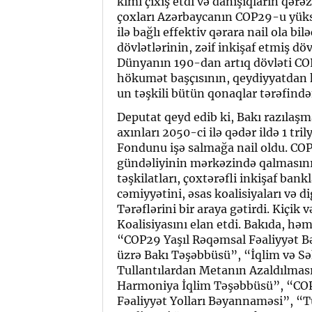
kimi çıxış etdi və danışıqların qərə
çoxları Azərbaycanın COP29-u yüksə
ilə bağlı effektiv qərara nail ola bi
dövlətlərinin, zəif inkişaf etmiş döv
Dünyanın 190-dan artıq dövləti CO
hökumət başçısının, qeydiyyatdan 
un təşkili bütün qonaqlar tərəfində
Deputat qeyd edib ki, Bakı razılaş
axınları 2050-ci ilə qədər ildə 1 tri
Fondunu işə salmağa nail oldu. COP2
gündəliyinin mərkəzində qalmasın
təşkilatları, çoxtərəfli inkişaf bank
cəmiyyətini, əsas koalisiyaları və d
Tərəflərini bir araya gətirdi. Kiçik 
Koalisiyasını elan etdi. Bakıda, hə
“COP29 Yaşıl Rəqəmsal Fəaliyyət Bə
üzrə Bakı Təşəbbüsü”, “İqlim və Sə
Tullantılardan Metanın Azaldılmas
Harmoniya İqlim Təşəbbüsü”, “COP
Fəaliyyət Yolları Bəyannaməsi”, “T