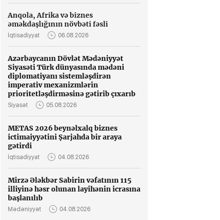
Anqola, Afrika və biznes
əməkdaşlığının növbəti fəsli
İqtisadiyyat
06.08.2026
Azərbaycanın Dövlət Mədəniyyət
Siyasəti Türk dünyasında mədəni
diplomatiyanı sistemləşdirən
imperativ mexanizmlərin
prioritetləşdirməsinə gətirib çıxarıb
Siyasət
05.08.2026
METAS 2026 beynəlxalq biznes
ictimaiyyətini Şarjahda bir araya
gətirdi
İqtisadiyyat
04.08.2026
Mirzə Ələkbər Sabirin vəfatının 115
illiyinə həsr olunan layihənin icrasına
başlanılıb
Mədəniyyət
04.08.2026