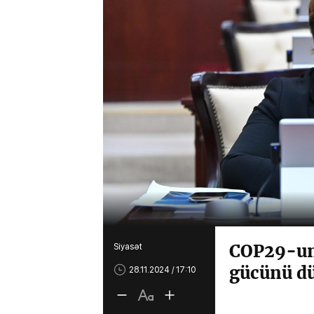
COP29-un 
Siyasət
gücünü dü
28.11.2024 / 17:10