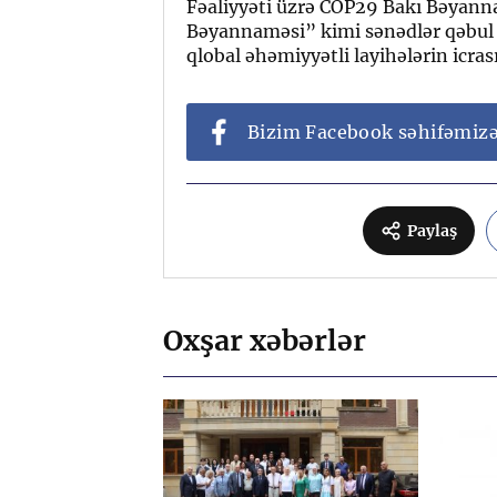
Fəaliyyəti üzrə COP29 Bakı Bəyann
Bəyannaməsi” kimi sənədlər qəbul e
qlobal əhəmiyyətli layihələrin icras
Bizim Facebook səhifəmiz
Paylaş
Oxşar xəbərlər