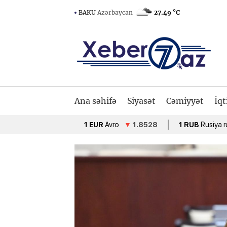
BAKU
Azərbaycan
27.49 °C
Ana səhifə
Siyasət
Cəmiyyət
İqt
1 EUR
Avro
▼
1.8528
1 RUB
Rusiya rublu