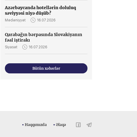
Azərbaycanda hotellərin doluluq
səviyyəsi niyə düşüb?
Mədəniyyət
16.07.2026
Qarabağın bərpasında Slovakiyanın
fəal iştirakı
Siyasət
16.07.2026
Bütün xəbərlər
Haqqımızda
Əlaqə