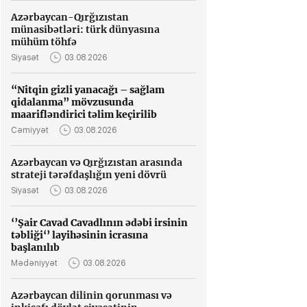
Azərbaycan-Qırğızıstan
münasibətləri: türk dünyasına
mühüm töhfə
Siyasət
03.08.2026
“Nitqin gizli yanacağı – sağlam
qidalanma” mövzusunda
maarifləndirici təlim keçirilib
Cəmiyyət
03.08.2026
Azərbaycan və Qırğızıstan arasında
strateji tərəfdaşlığın yeni dövrü
Siyasət
03.08.2026
‘’Şair Cavad Cavadlının ədəbi irsinin
təbliği‘’ layihəsinin icrasına
başlanılıb
Mədəniyyət
03.08.2026
Azərbaycan dilinin qorunması və