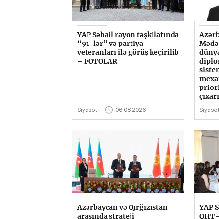
YAP Səbail rayon təşkilatında
Azərb
“91-lər” və partiya
Mədən
veteranları ilə görüş keçirilib
düny
– FOTOLAR
diplo
siste
mexa
prior
çıxar
Siyasət
06.08.2026
Siyasə
Azərbaycan və Qırğızıstan
YAP S
arasında strateji
QHT-l