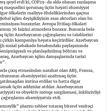
eş qeyd etdi ki, COP29-da əldə olunan razılaşma
maq məqsədini qorumaq üçün həyati əhəmiyyət
digər ölkələrin maliyyə öhdəliklərindən qaçma
lobal iqlim dəyişikliyinin əsas aktorları olan bu
issiyası buraxırlar. Avropa İttifaqı ölkələri
rının 76 faizini atmosferə buraxır. Bununla belə
 üçün Azərbaycanın çağırışlarını və tələblərini
ı çirkin kampaniya həyata keçirirdilər. Azərbaycan
ğlı sosial şəbəkədə hesabındakı paylaşımında
Genişmiqyaslı və planlaşdırılmış böhtan və
q, Azərbaycan iqlim danışıqlarında tarixi
du”.
rlə çıxış etməsindən narahat olan ABŞ, Fransa,
nfransının əhəmiyyətini azaltmaq üçün
qatılmaqdan imtina etdilər və hətta digər
lləmək üçün addımlar atdılar. Azərbaycanın
tiyyəti və obyektiv mövqe sərgiləməsi, inklüzivliyi
çağırışlarını əhəmiyyətsiz etdi.
rəylik” şüarını rəhbər tutaraq bitərəf vasitəçi