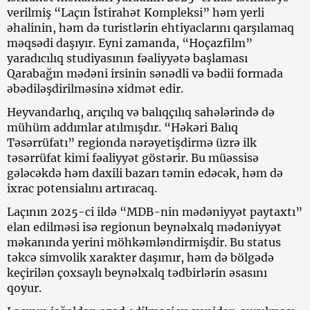
verilmiş “Laçın İstirahət Kompleksi” həm yerli
əhalinin, həm də turistlərin ehtiyaclarını qarşılamaq
məqsədi daşıyır. Eyni zamanda, “Hoçazfilm”
yaradıcılıq studiyasının fəaliyyətə başlaması
Qarabağın mədəni irsinin sənədli və bədii formada
əbədiləşdirilməsinə xidmət edir.
Heyvandarlıq, arıçılıq və balıqçılıq sahələrində də
mühüm addımlar atılmışdır. “Həkəri Balıq
Təsərrüfatı” regionda nərəyetişdirmə üzrə ilk
təsərrüfat kimi fəaliyyət göstərir. Bu müəssisə
gələcəkdə həm daxili bazarı təmin edəcək, həm də
ixrac potensialını artıracaq.
Laçının 2025-ci ildə “MDB-nin mədəniyyət paytaxtı”
elan edilməsi isə regionun beynəlxalq mədəniyyət
məkanında yerini möhkəmləndirmişdir. Bu status
təkcə simvolik xarakter daşımır, həm də bölgədə
keçirilən çoxsaylı beynəlxalq tədbirlərin əsasını
qoyur.