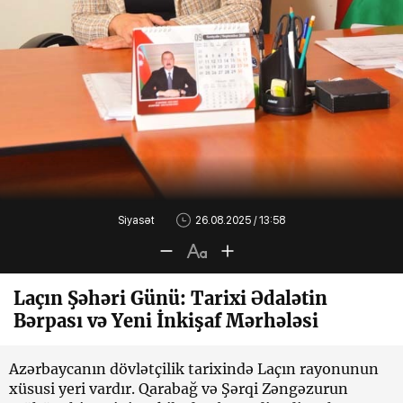
Siyasət
26.08.2025 / 13:58
Laçın Şəhəri Günü: Tarixi Ədalətin
Bərpası və Yeni İnkişaf Mərhələsi
Azərbaycanın dövlətçilik tarixində Laçın rayonunun
xüsusi yeri vardır. Qarabağ və Şərqi Zəngəzurun