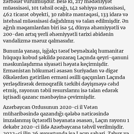
zərbələr vurulmuşdur. Belə ki, 217 mədəniyyət
müəssisəsi, 101 təhsil ocağı, 142 səhiyyə müəssisəsi,
462 ticarət obyekti, 30 rabitə məntəqəsi, 133 idarə və
istehsal müəssisəsi dağıdılmış və talan edilmişdir. Ən
ağrılı məqamlardan biri isə 54 dünya əhəmiyyətli və
200-dən artıq yerli əhəmiyyətli tarixi abidənin
vandalizmə məruz qalmasıdır.
Bununla yanaşı, işğalçı tərəf beynəlxalq humanitar
hüququ kobud şəkildə pozaraq Laçında qeyri-qanuni
məskunlaşdırma siyasəti həyata keçirmişdir.
Ermənistan hökuməti əsasən Suriyadan və digər
ölkələrdən gətirilən erməni əsilli qaçqınları Laçında
yerləşdirərək demoqrafik tərkibi dəyişməyə cəhd
etmiş, rayonun təbii resurslarını isə talan edərək
iqtisadi qazanc mənbəyinə çevirmişdir.
Azərbaycan Ordusunun 2020-ci il Vətən
müharibəsində qazandığı qələbə nəticəsində
imzalanmış üçtərəfli bəyanata əsasən, Laçın rayonu 1
dekabr 2020-ci ildə Azərbaycana təhvil verilmişdir.
2022-ci ilin 26 avqustunda isə Laçın şəhəri, Zabux və