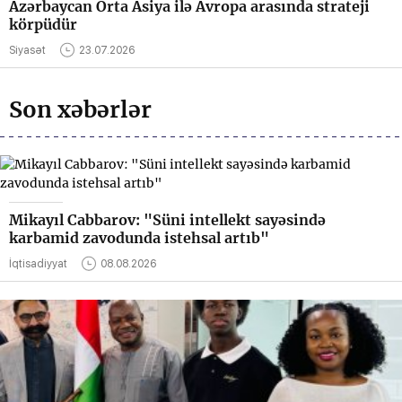
Azərbaycan Orta Asiya ilə Avropa arasında strateji
körpüdür
Siyasət
23.07.2026
Son xəbərlər
Mikayıl Cabbarov: "Süni intellekt sayəsində
karbamid zavodunda istehsal artıb"
İqtisadiyyat
08.08.2026