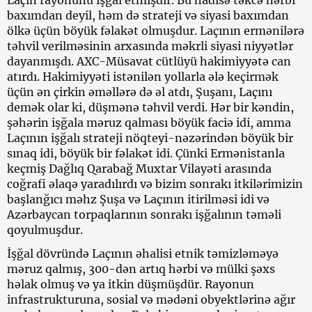
Laçın rayonunu işğal etmişdir. Bu hadisə təkcə hərbi
baxımdan deyil, həm də strateji və siyasi baxımdan
ölkə üçün böyük fəlakət olmuşdur. Laçının ermənilərə
təhvil verilməsinin arxasında məkrli siyasi niyyətlər
dayanmışdı. AXC-Müsavat cütlüyü hakimiyyətə can
atırdı. Hakimiyyəti istənilən yollarla ələ keçirmək
üçün ən çirkin əməllərə də əl atdı, Şuşanı, Laçını
demək olar ki, düşmənə təhvil verdi. Hər bir kəndin,
şəhərin işğala məruz qalması böyük faciə idi, amma
Laçının işğalı strateji nöqteyi-nəzərindən böyük bir
sınaq idi, böyük bir fəlakət idi. Çünki Ermənistanla
keçmiş Dağlıq Qarabağ Muxtar Vilayəti arasında
coğrafi əlaqə yaradılırdı və bizim sonrakı itkilərimizin
başlanğıcı məhz Şuşa və Laçının itirilməsi idi və
Azərbaycan torpaqlarının sonrakı işğalının təməli
qoyulmuşdur.
İşğal dövründə Laçının əhalisi etnik təmizləməyə
məruz qalmış, 300-dən artıq hərbi və mülki şəxs
həlak olmuş və ya itkin düşmüşdür. Rayonun
infrastrukturuna, sosial və mədəni obyektlərinə ağır