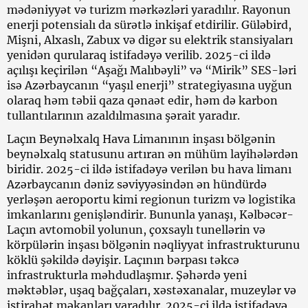
mədəniyyət və turizm mərkəzləri yaradılır. Rayonun
enerji potensialı da sürətlə inkişaf etdirilir. Güləbird,
Mişni, Alxaslı, Zabux və digər su elektrik stansiyaları
yenidən qurularaq istifadəyə verilib. 2025-ci ildə
açılışı keçirilən “Aşağı Malıbəyli” və “Mirik” SES-ləri
isə Azərbaycanın “yaşıl enerji” strategiyasına uyğun
olaraq həm təbii qaza qənaət edir, həm də karbon
tullantılarının azaldılmasına şərait yaradır.
Laçın Beynəlxalq Hava Limanının inşası bölgənin
beynəlxalq statusunu artıran ən mühüm layihələrdən
biridir. 2025-ci ildə istifadəyə verilən bu hava limanı
Azərbaycanın dəniz səviyyəsindən ən hündürdə
yerləşən aeroportu kimi regionun turizm və logistika
imkanlarını genişləndirir. Bununla yanaşı, Kəlbəcər-
Laçın avtomobil yolunun, çoxsaylı tunellərin və
körpülərin inşası bölgənin nəqliyyat infrastrukturunu
köklü şəkildə dəyişir. Laçının bərpası təkcə
infrastrukturla məhdudlaşmır. Şəhərdə yeni
məktəblər, uşaq bağçaları, xəstəxanalar, muzeylər və
istirahət məkanları yaradılır. 2025-ci ildə istifadəyə