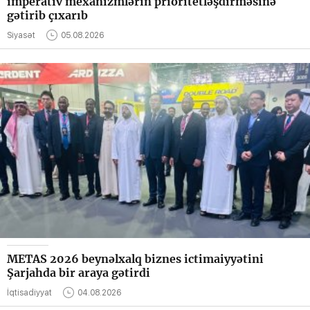
imperativ mexanizmlərin prioritetləşdirməsinə
gətirib çıxarıb
Siyasət
05.08.2026
METAS 2026 beynəlxalq biznes ictimaiyyətini
Şarjahda bir araya gətirdi
İqtisadiyyat
04.08.2026