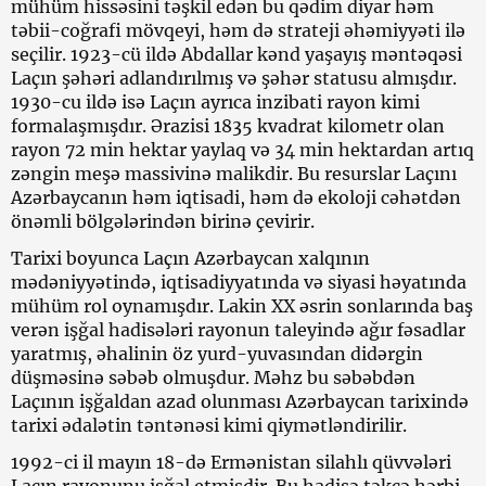
mühüm hissəsini təşkil edən bu qədim diyar həm
təbii-coğrafi mövqeyi, həm də strateji əhəmiyyəti ilə
seçilir. 1923-cü ildə Abdallar kənd yaşayış məntəqəsi
Laçın şəhəri adlandırılmış və şəhər statusu almışdır.
1930-cu ildə isə Laçın ayrıca inzibati rayon kimi
formalaşmışdır. Ərazisi 1835 kvadrat kilometr olan
rayon 72 min hektar yaylaq və 34 min hektardan artıq
zəngin meşə massivinə malikdir. Bu resurslar Laçını
Azərbaycanın həm iqtisadi, həm də ekoloji cəhətdən
önəmli bölgələrindən birinə çevirir.
Tarixi boyunca Laçın Azərbaycan xalqının
mədəniyyətində, iqtisadiyyatında və siyasi həyatında
mühüm rol oynamışdır. Lakin XX əsrin sonlarında baş
verən işğal hadisələri rayonun taleyində ağır fəsadlar
yaratmış, əhalinin öz yurd-yuvasından didərgin
düşməsinə səbəb olmuşdur. Məhz bu səbəbdən
Laçının işğaldan azad olunması Azərbaycan tarixində
tarixi ədalətin təntənəsi kimi qiymətləndirilir.
1992-ci il mayın 18-də Ermənistan silahlı qüvvələri