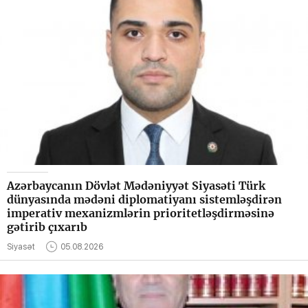
Azərbaycanın Dövlət Mədəniyyət Siyasəti Türk
dünyasında mədəni diplomatiyanı sistemləşdirən
imperativ mexanizmlərin prioritetləşdirməsinə
gətirib çıxarıb
Siyasət
05.08.2026