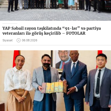
YAP Səbail rayon təşkilatında “91-lər” və partiya
veteranları ilə görüş keçirilib – FOTOLAR
Siyasət
06.08.2026