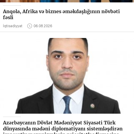
Anqola, Afrika və biznes əməkdaşlığının növbəti
fəsli
İqtisadiyyat
06.08.2026
Azərbaycanın Dövlət Mədəniyyət Siyasəti Türk
dünyasında mədəni diplomatiyanı sistemləşdirən