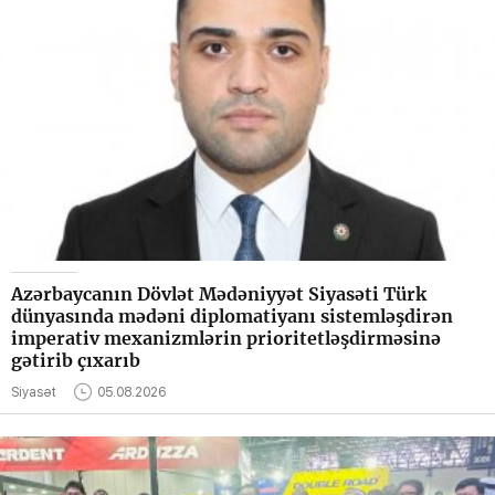
Azərbaycanın Dövlət Mədəniyyət Siyasəti Türk
dünyasında mədəni diplomatiyanı sistemləşdirən
imperativ mexanizmlərin prioritetləşdirməsinə
gətirib çıxarıb
Siyasət
05.08.2026