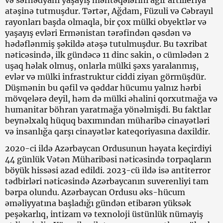
atəşinə tutmuşdur. Tərtər, Ağdam, Füzuli və Cəbrayıl
rayonları başda olmaqla, bir çox mülki obyektlər və
yaşayış evləri Ermənistan tərəfindən qəsdən və
hədəflənmiş şəkildə atəşə tutulmuşdur. Bu təxribat
nəticəsində, ilk gündəcə 11 dinc sakin, o cümlədən 2
uşaq həlak olmuş, onlarla mülki şəxs yaralanmış,
evlər və mülki infrastruktur ciddi ziyan görmüşdür.
Düşmənin bu qəfil və qəddar hücumu yalnız hərbi
mövqelərə deyil, həm də mülki əhalini qorxutmağa və
humanitar böhran yaratmağa yönəlmişdi. Bu faktlar
beynəlxalq hüquq baxımından müharibə cinayətləri
və insanlığa qarşı cinayətlər kateqoriyasına daxildir.
2020-ci ildə Azərbaycan Ordusunun həyata keçirdiyi
44 günlük Vətən Müharibəsi nəticəsində torpaqların
böyük hissəsi azad edildi. 2023-cü ildə isə antiterror
tədbirləri nəticəsində Azərbaycanın suverenliyi tam
bərpa olundu. Azərbaycan Ordusu əks-hücum
əməliyyatına başladığı gündən etibarən yüksək
peşəkarlıq, intizam və texnoloji üstünlük nümayiş