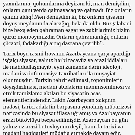
yaxınlarına, qohumlarına deyirəm ki, mən demişdim,
onların qanı yerdə qalmayacaq və qalmadı. Biz onların
qanını aldıq! Mən demişdim ki, biz onların qisasını
döyüş meydanında alacağıq, belə də oldu. Bu Qələbəni
bizə bəxş edən qəhrəman əsgər və zabitlərimiz bizim
qürur mənbəyimizdir. Onların qəhrəmanlığı, onların
şücaəti, fədakarlığı artıq dastana çevrilib”.
Tarix boyu rəsmi İrəvanın Azərbaycana qarşı apardığı
işğalçı siyasət, yalnız hərbi təcavüz və ərazi iddiaları
ilə məhdudlaşmayıb, eyni zamanda dərin ideoloji,
mədəni və informasiya təxribatları ilə müşayiət
olunmuşdur. Tarixin təhrif edilməsi, toponimlərin
dəyişdirilməsi, mədəni abidələrin mənimsənilməsi və
etnik təmizləmə aktları bu siyasətin əsas
elementlərindəndir. Lakin Azərbaycan xalqının
iradəsi, tarixi ədalətin bərpasına yönəlmiş mübarizəsi
nəticəsində bu siyasət iflasa uğramış və Azərbaycanın
ərazi bütövlüyü bərpa edilmişdir. Azərbaycan bu gün
yalnız öz ərazi bütövlüyünü deyil, həm də tarixi və
mədəni həqiqətləri müdafiə etməkdə davam edir.