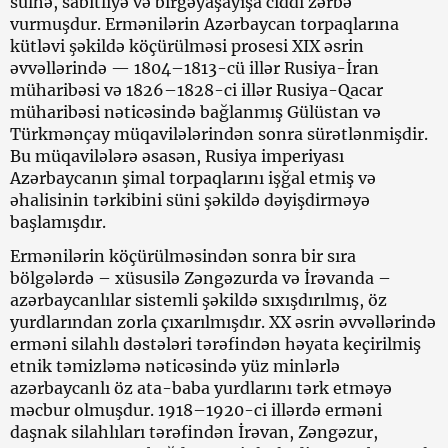
sülhə, sabitliyə və birgəyaşayışa ciddi zərbə
vurmuşdur. Ermənilərin Azərbaycan torpaqlarına
kütləvi şəkildə köçürülməsi prosesi XIX əsrin
əvvəllərində — 1804–1813-cü illər Rusiya-İran
müharibəsi və 1826–1828-ci illər Rusiya-Qacar
müharibəsi nəticəsində bağlanmış Gülüstan və
Türkmənçay müqavilələrindən sonra sürətlənmişdir.
Bu müqavilələrə əsasən, Rusiya imperiyası
Azərbaycanın şimal torpaqlarını işğal etmiş və
əhalisinin tərkibini süni şəkildə dəyişdirməyə
başlamışdır.
Ermənilərin köçürülməsindən sonra bir sıra
bölgələrdə – xüsusilə Zəngəzurda və İrəvanda –
azərbaycanlılar sistemli şəkildə sıxışdırılmış, öz
yurdlarından zorla çıxarılmışdır. XX əsrin əvvəllərində
erməni silahlı dəstələri tərəfindən həyata keçirilmiş
etnik təmizləmə nəticəsində yüz minlərlə
azərbaycanlı öz ata-baba yurdlarını tərk etməyə
məcbur olmuşdur. 1918–1920-ci illərdə erməni
daşnak silahlıları tərəfindən İrəvan, Zəngəzur,