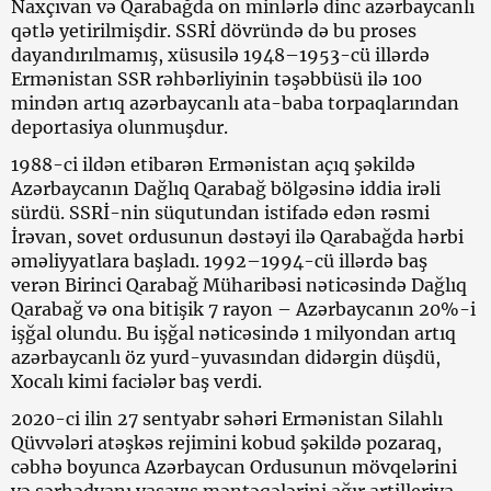
Naxçıvan və Qarabağda on minlərlə dinc azərbaycanlı
qətlə yetirilmişdir. SSRİ dövründə də bu proses
dayandırılmamış, xüsusilə 1948–1953-cü illərdə
Ermənistan SSR rəhbərliyinin təşəbbüsü ilə 100
mindən artıq azərbaycanlı ata-baba torpaqlarından
deportasiya olunmuşdur.
1988-ci ildən etibarən Ermənistan açıq şəkildə
Azərbaycanın Dağlıq Qarabağ bölgəsinə iddia irəli
sürdü. SSRİ-nin süqutundan istifadə edən rəsmi
İrəvan, sovet ordusunun dəstəyi ilə Qarabağda hərbi
əməliyyatlara başladı. 1992–1994-cü illərdə baş
verən Birinci Qarabağ Müharibəsi nəticəsində Dağlıq
Qarabağ və ona bitişik 7 rayon – Azərbaycanın 20%-i
işğal olundu. Bu işğal nəticəsində 1 milyondan artıq
azərbaycanlı öz yurd-yuvasından didərgin düşdü,
Xocalı kimi faciələr baş verdi.
2020-ci ilin 27 sentyabr səhəri Ermənistan Silahlı
Qüvvələri atəşkəs rejimini kobud şəkildə pozaraq,
cəbhə boyunca Azərbaycan Ordusunun mövqelərini
və sərhədyanı yaşayış məntəqələrini ağır artilleriya