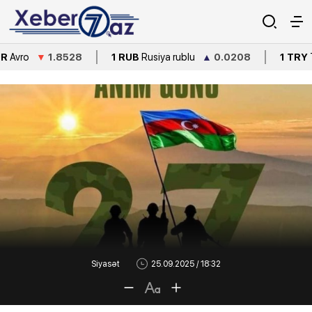
▼
1.8528
1 RUB
Rusiya rublu
▲
0.0208
1 TRY
Türkiyə lirə
Siyasət
25.09.2025 / 18:32