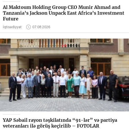
Al Maktoum Holding Group CEO Munir Ahmad and
Tanzania’s Jackson Unpack East Africa’s Investment
Future
İqtisadiyyat
07.08.2026
YAP Səbail rayon təşkilatında “91-lər” və partiya
veteranları ilə görüş keçirilib – FOTOLAR