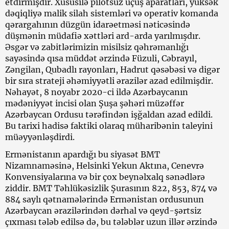
etdirmişdir. Xüsusilə pilotsuz uçuş aparatları, yüksək
dəqiqliyə malik silah sistemləri və operativ komanda
qərargahının düzgün idarəetməsi nəticəsində
düşmənin müdafiə xəttləri ard-arda yarılmışdır.
Əsgər və zabitlərimizin misilsiz qəhrəmanlığı
sayəsində qısa müddət ərzində Füzuli, Cəbrayıl,
Zəngilan, Qubadlı rayonları, Hadrut qəsəbəsi və digər
bir sıra strateji əhəmiyyətli ərazilər azad edilmişdir.
Nəhayət, 8 noyabr 2020-ci ildə Azərbaycanın
mədəniyyət incisi olan Şuşa şəhəri müzəffər
Azərbaycan Ordusu tərəfindən işğaldan azad edildi.
Bu tarixi hadisə faktiki olaraq müharibənin taleyini
müəyyənləşdirdi.
Ermənistanın apardığı bu siyasət BMT
Nizamnaməsinə, Helsinki Yekun Aktına, Cenevrə
Konvensiyalarına və bir çox beynəlxalq sənədlərə
ziddir. BMT Təhlükəsizlik Şurasının 822, 853, 874 və
884 saylı qətnamələrində Ermənistan ordusunun
Azərbaycan ərazilərindən dərhal və qeyd-şərtsiz
çıxması tələb edilsə də, bu tələblər uzun illər ərzində