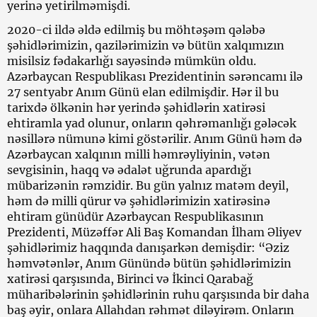
yerinə yetirilməmişdi.
2020-ci ildə əldə edilmiş bu möhtəşəm qələbə
şəhidlərimizin, qazilərimizin və bütün xalqımızın
misilsiz fədakarlığı sayəsində mümkün oldu.
Azərbaycan Respublikası Prezidentinin sərəncamı ilə
27 sentyabr Anım Günü elan edilmişdir. Hər il bu
tarixdə ölkənin hər yerində şəhidlərin xatirəsi
ehtiramla yad olunur, onların qəhrəmanlığı gələcək
nəsillərə nümunə kimi göstərilir. Anım Günü həm də
Azərbaycan xalqının milli həmrəyliyinin, vətən
sevgisinin, haqq və ədalət uğrunda apardığı
mübarizənin rəmzidir. Bu gün yalnız matəm deyil,
həm də milli qürur və şəhidlərimizin xatirəsinə
ehtiram günüdür Azərbaycan Respublikasının
Prezidenti, Müzəffər Ali Baş Komandan İlham Əliyev
şəhidlərimiz haqqında danışarkən demişdir: “Əziz
həmvətənlər, Anım Günündə bütün şəhidlərimizin
xatirəsi qarşısında, Birinci və İkinci Qarabağ
müharibələrinin şəhidlərinin ruhu qarşısında bir daha
baş əyir, onlara Allahdan rəhmət diləyirəm. Onların