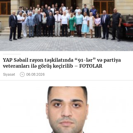
YAP Səbail rayon təşkilatında “91-lər” və partiya
veteranları ilə görüş keçirilib – FOTOLAR
Siyasət
06.08.2026