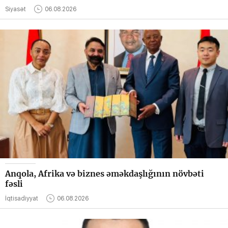
Siyasət
06.08.2026
Anqola, Afrika və biznes əməkdaşlığının növbəti
fəsli
İqtisadiyyat
06.08.2026