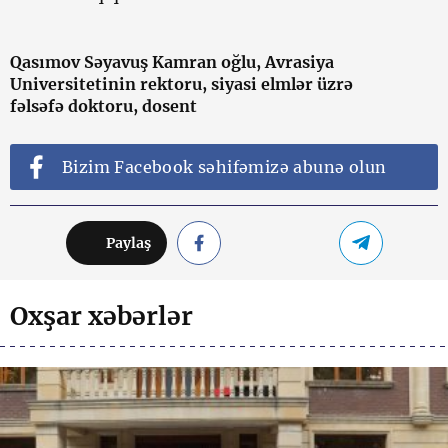
Qasımov Səyavuş Kamran oğlu, Avrasiya
Universitetinin rektoru, siyasi elmlər üzrə
fəlsəfə doktoru, dosent
Bizim Facebook səhifəmizə abunə olun
Paylaş
Oxşar xəbərlər