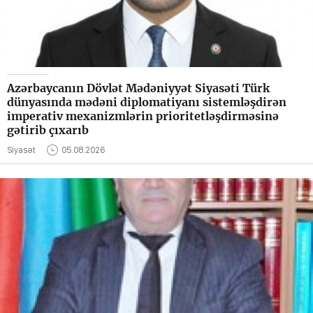
Azərbaycanın Dövlət Mədəniyyət Siyasəti Türk
dünyasında mədəni diplomatiyanı sistemləşdirən
imperativ mexanizmlərin prioritetləşdirməsinə
gətirib çıxarıb
Siyasət
05.08.2026