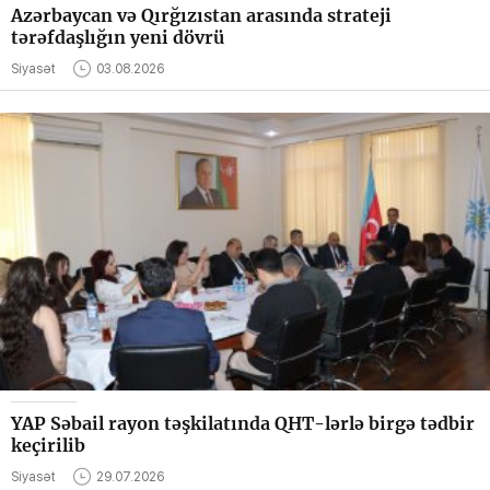
Azərbaycan və Qırğızıstan arasında strateji
tərəfdaşlığın yeni dövrü
Siyasət
03.08.2026
YAP Səbail rayon təşkilatında QHT-lərlə birgə tədbir
keçirilib
Siyasət
29.07.2026