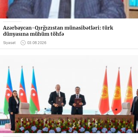
Azərbaycan-Qırğızıstan münasibətləri: türk
dünyasına mühüm töhfə
Siyasət
03.08.2026