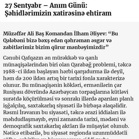
27 Sentyabr – Anım Günü:
Şəhidlərimizin xatirəsinə ehtiram
Müzəffər Ali Baş Komandan İlham Əliyev
:
“
Bu
Qələbəni bizə bəxş edən qəhrəman əsgər və
zabitlərimiz bizim qürur mənbəyimizdir
”
Cənubi Qafqazın ən mürəkkəb və qanlı
münaqişələrindən biri olan Qarabağ problemi, təkcə
1988-ci ildən başlayan hərbi qarşıdurma ilə deyil,
həm də 200 ildən artıq bir tarixi fonla xarakterizə
olunur. Bu münaqişənin kökləri, ermənilərin çar
Rusiyası dövründə Azərbaycan torpaqlarına kütləvi
surətdə köçürülməsi və sonrakı illərdə aparılan planlı
işğalçılıq, saxtakarlıq siyasəti ilə birbaşa əlaqəlidir.
Rəsmi İrəvanın bu siyasəti, təkcə ərazi iddiaları ilə
məhdudlaşmayıb, eyni zamanda tarixi, mədəni və
demoqrafik saxtakarlıq aktları ilə müşayiət olunub.
Nəticə etibarilə, bu siyasət regionda uzunmüddətli