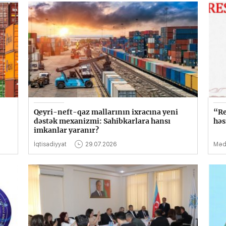
Qeyri-neft-qaz mallarının ixracına yeni
“Re
dəstək mexanizmi: Sahibkarlara hansı
həs
imkanlar yaranır?
İqtisadiyyat
29.07.2026
Məd