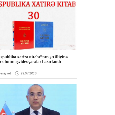
spublika Xatirə Kitabı”nın 30 illiyinə
r olunmuşvideoçarxlar hazırlandı
əniyyət
29.07.2026