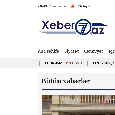
BAKU
Azərbaycan
26.69 °C
Ana səhifə
Siyasət
Cəmiyyət
İqt
1 EUR
Avro
▼
1.8528
1 RUB
Rusiya rublu
▲
Bütün xəbərlər