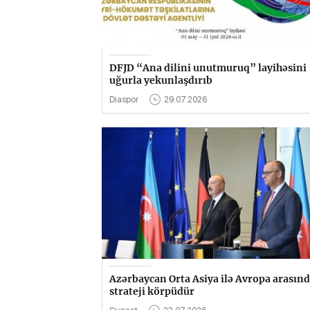
DFJD “Ana dilini unutmuruq” layihəsini
uğurla yekunlaşdırıb
Diaspor
29.07.2026
Azərbaycan Orta Asiya ilə Avropa arasın
strateji körpüdür