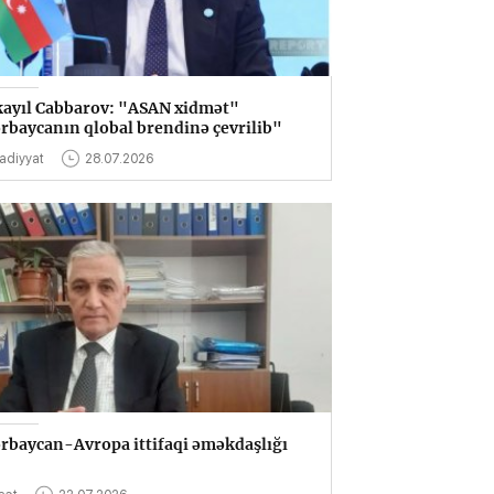
ayıl Cabbarov: "ASAN xidmət"
rbaycanın qlobal brendinə çevrilib"
sadiyyat
28.07.2026
rbaycan-Avropa ittifaqi əməkdaşlığı