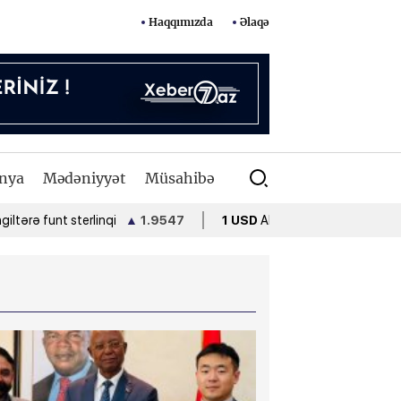
Haqqımızda
Əlaqə
nya
Mədəniyyət
Müsahibə
nt sterlinqi
▲
1.9547
1 USD
ABŞ dolları
•
1.7000
1 EUR