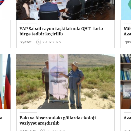
YAP Səbail rayon təşkilatında QHT-lərlə
Mik
birgə tədbir keçirilib
Azə
Siyasət
29.07.2026
İqti
da
Bakı və Abşerondakı göllərdə ekoloji
Azə
vəziyyət araşdırılıb