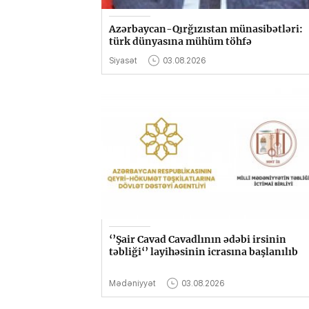
Azərbaycan-Qırğızıstan münasibətləri:
türk dünyasına mühüm töhfə
Siyasət
03.08.2026
‘’Şair Cavad Cavadlının ədəbi irsinin
təbliği‘’ layihəsinin icrasına başlanılıb
Mədəniyyət
03.08.2026