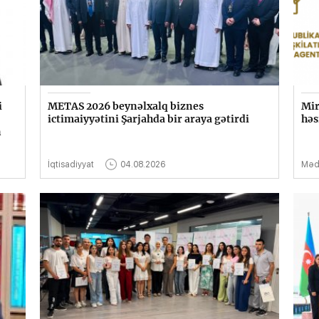
i
METAS 2026 beynəlxalq biznes
Mir
ictimaiyyətini Şarjahda bir araya gətirdi
həs
n
İqtisadiyyat
04.08.2026
Məd