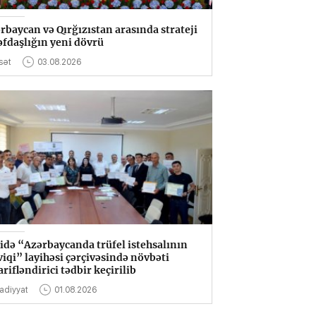
rbaycan və Qırğızıstan arasında strateji
əfdaşlığın yeni dövrü
sət
03.08.2026
idə “Azərbaycanda trüfel istehsalının
viqi” layihəsi çərçivəsində növbəti
rifləndirici tədbir keçirilib
sadiyyat
01.08.2026