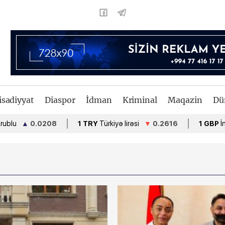
isadiyyat
Diaspor
İdman
Kriminal
Maqazin
Dü
0.0208
1 TRY
Türkiyə lirəsi
▼
0.2616
1 GBP
İngiltərə fu