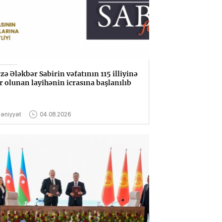
zə Ələkbər Sabirin vəfatının 115 illiyinə
r olunan layihənin icrasına başlanılıb
əniyyət
04.08.2026