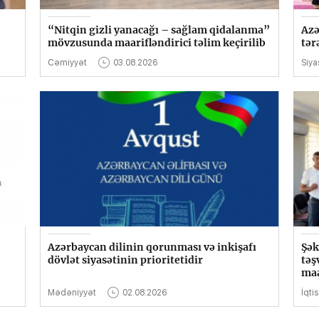
“Nitqin gizli yanacağı – sağlam qidalanma”
Azə
mövzusunda maarifləndirici təlim keçirilib
tər
Cəmiyyət
03.08.2026
Siya
Azərbaycan dilinin qorunması və inkişafı
Şək
dövlət siyasətinin prioritetidir
təş
maa
Mədəniyyət
02.08.2026
İqti