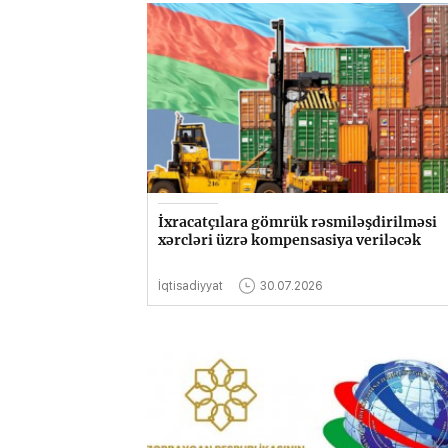
İxracatçılara gömrük rəsmiləşdirilməsi
xərcləri üzrə kompensasiya veriləcək
İqtisadiyyat
30.07.2026