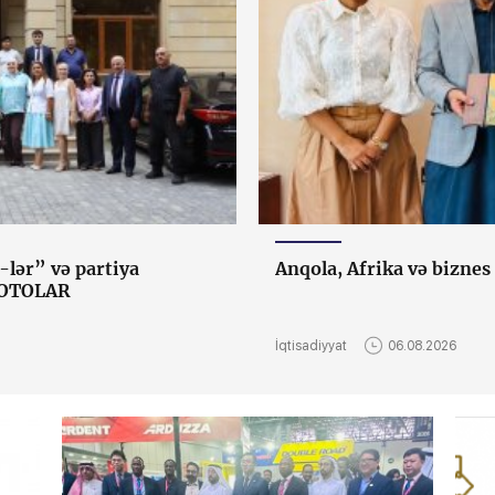
-lər” və partiya
Anqola, Afrika və biznes
 FOTOLAR
İqtisadiyyat
06.08.2026