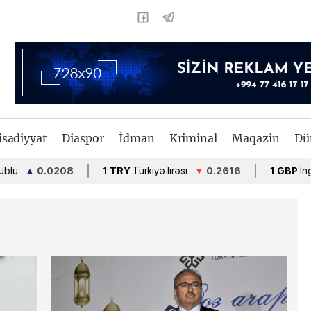
isadiyyat
Diaspor
İdman
Kriminal
Maqazin
Dü
0.0208
1 TRY
Türkiyə lirəsi
▼
0.2616
1 GBP
İngiltərə fun