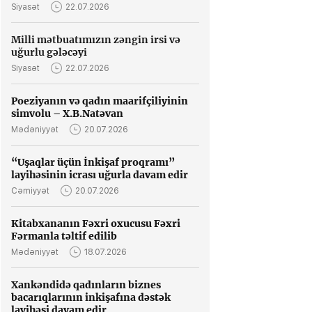
Siyasət
22.07.2026
Milli mətbuatımızın zəngin irsi və
uğurlu gələcəyi
Siyasət
22.07.2026
Poeziyanın və qadın maarifçiliyinin
simvolu – X.B.Natəvan
Mədəniyyət
20.07.2026
“Uşaqlar üçün İnkişaf proqramı”
layihəsinin icrası uğurla davam edir
Cəmiyyət
20.07.2026
Kitabxananın Fəxri oxucusu Fəxri
Fərmanla təltif edilib
Mədəniyyət
18.07.2026
Xankəndidə qadınların biznes
bacarıqlarının inkişafına dəstək
layihəsi davam edir