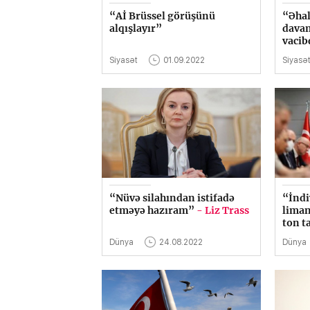
“Aİ Brüssel görüşünü
“Əhal
alqışlayır”
davam
vacib
Siyasət
01.09.2022
Siyasə
“Nüvə silahından istifadə
“İndi
etməyə hazıram”
- Liz Trass
liman
ton t
Dünya
24.08.2022
Dünya