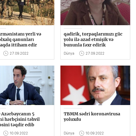
rmənistanı yerli və
qadirik, torpaqlarımızı güc
lxalq qanunları
yolu ilə azad etmişik və
qda ittiham edir
bununla fəxr edirik
27.09.2022
Dünya
27.09.2022
 Azərbaycanın 5
TBMM sədri koronavirusa
i hərbçisini təhvil
yoluxdu
sini təqdir edib
10.09.2022
Dünya
10.09.2022