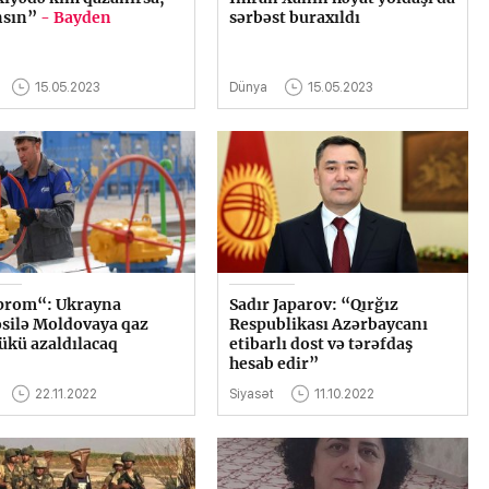
nsın”
- Bayden
sərbəst buraxıldı
15.05.2023
Dünya
15.05.2023
prom“: Ukrayna
Sadır Japarov: “Qırğız
əsilə Moldovaya qaz
Respublikası Azərbaycanı
ükü azaldılacaq
etibarlı dost və tərəfdaş
hesab edir”
22.11.2022
Siyasət
11.10.2022