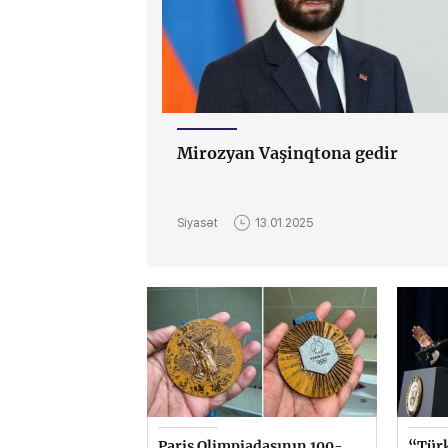
Mirozyan Vaşinqtona gedir
Siyasət
13.01.2025
Paris Olimpiadasının 100-
“Türk