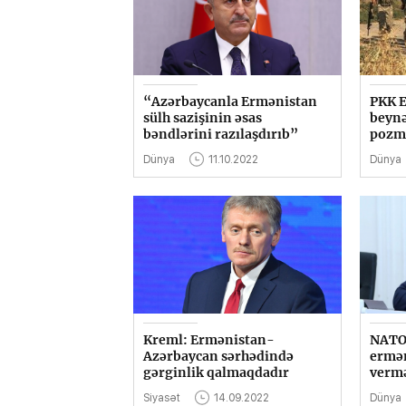
“Azərbaycanla Ermənistan
PKK E
sülh sazişinin əsas
beynə
bəndlərini razılaşdırıb”
pozma
Dünya
11.10.2022
Dünya
Kreml: Ermənistan-
NATO
Azərbaycan sərhədində
ermən
gərginlik qalmaqdadır
vermə
Siyasət
14.09.2022
Dünya