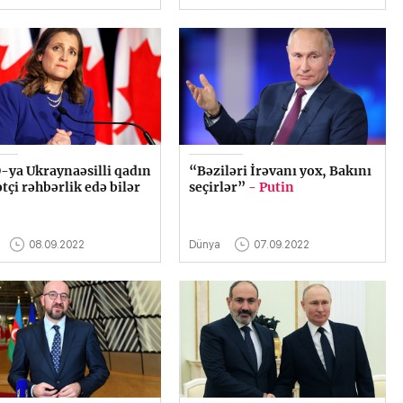
ya Ukraynaəsilli qadın
“Bəziləri İrəvanı yox, Bakını
ətçi rəhbərlik edə bilər
seçirlər”
- Putin
08.09.2022
Dünya
07.09.2022