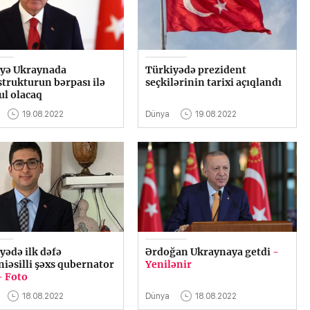
yə Ukraynada
Türkiyədə prezident
strukturun bərpası ilə
seçkilərinin tarixi açıqlandı
l olacaq
19.08.2022
Dünya
19.08.2022
yədə ilk dəfə
Ərdoğan Ukraynaya getdi
-
iəsilli şəxs qubernator
Yenilənir
- Foto
18.08.2022
Dünya
18.08.2022