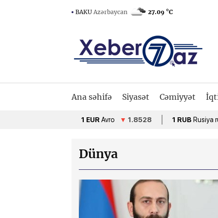
BAKU
Azərbaycan
27.09 °C
Ana səhifə
Siyasət
Cəmiyyət
İqt
1 EUR
Avro
▼
1.8528
1 RUB
Rusiya rublu
▲
Dünya