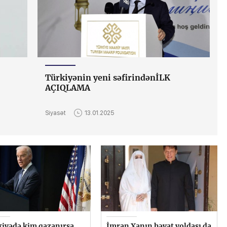
Türkiyənin yeni səfirindənİLK
AÇIQLAMA
Siyasət
13.01.2025
iyədə kim qazanırsa,
İmran Xanın həyat yoldaşı da