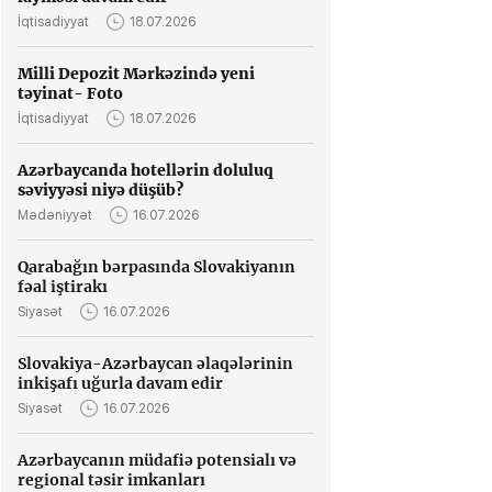
İqtisadiyyat
18.07.2026
Milli Depozit Mərkəzində yeni
təyinat- Foto
İqtisadiyyat
18.07.2026
Azərbaycanda hotellərin doluluq
səviyyəsi niyə düşüb?
Mədəniyyət
16.07.2026
Qarabağın bərpasında Slovakiyanın
fəal iştirakı
Siyasət
16.07.2026
Slovakiya-Azərbaycan əlaqələrinin
inkişafı uğurla davam edir
Siyasət
16.07.2026
Azərbaycanın müdafiə potensialı və
regional təsir imkanları