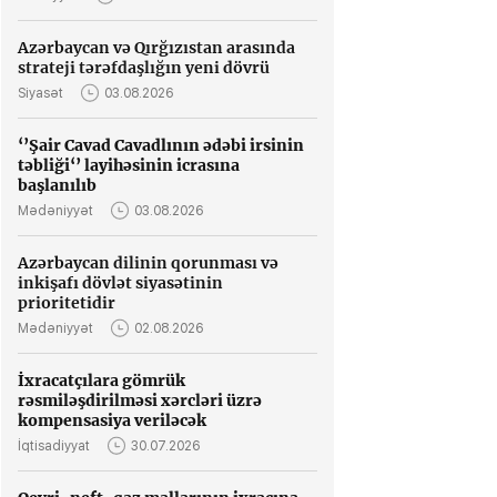
Azərbaycan və Qırğızıstan arasında
strateji tərəfdaşlığın yeni dövrü
Siyasət
03.08.2026
‘’Şair Cavad Cavadlının ədəbi irsinin
təbliği‘’ layihəsinin icrasına
başlanılıb
Mədəniyyət
03.08.2026
Azərbaycan dilinin qorunması və
inkişafı dövlət siyasətinin
prioritetidir
Mədəniyyət
02.08.2026
İxracatçılara gömrük
rəsmiləşdirilməsi xərcləri üzrə
kompensasiya veriləcək
İqtisadiyyat
30.07.2026