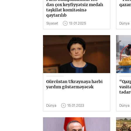
dən çox keyfiyyətsiz medalı
qaza
təşkilat komitəsinə
qaytarılıb
Siyasət
13.01.2025
Dünya
Gürcüstan Ukraynaya hərbi
“Qaz
yardım göstərməyəcək
vasit
tədar
Dünya
15.01.2023
Dünya