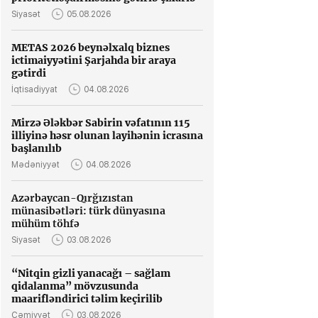
Siyasət
05.08.2026
METAS 2026 beynəlxalq biznes
ictimaiyyətini Şarjahda bir araya
gətirdi
İqtisadiyyat
04.08.2026
Mirzə Ələkbər Sabirin vəfatının 115
illiyinə həsr olunan layihənin icrasına
başlanılıb
Mədəniyyət
04.08.2026
Azərbaycan-Qırğızıstan
münasibətləri: türk dünyasına
mühüm töhfə
Siyasət
03.08.2026
“Nitqin gizli yanacağı – sağlam
qidalanma” mövzusunda
maarifləndirici təlim keçirilib
Cəmiyyət
03.08.2026