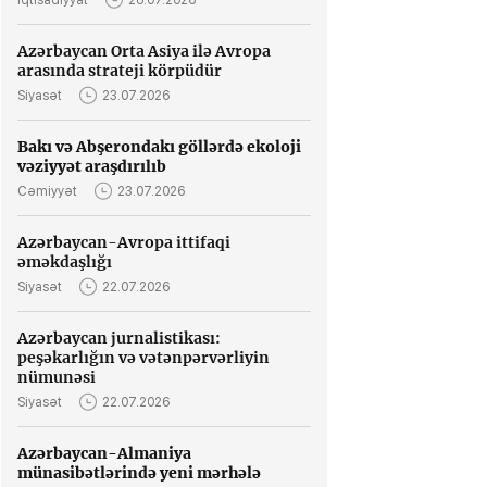
İqtisadiyyat
28.07.2026
Azərbaycan Orta Asiya ilə Avropa
arasında strateji körpüdür
Siyasət
23.07.2026
Bakı və Abşerondakı göllərdə ekoloji
vəziyyət araşdırılıb
Cəmiyyət
23.07.2026
Azərbaycan-Avropa ittifaqi
əməkdaşlığı
Siyasət
22.07.2026
Azərbaycan jurnalistikası:
peşəkarlığın və vətənpərvərliyin
nümunəsi
Siyasət
22.07.2026
Azərbaycan-Almaniya
münasibətlərində yeni mərhələ