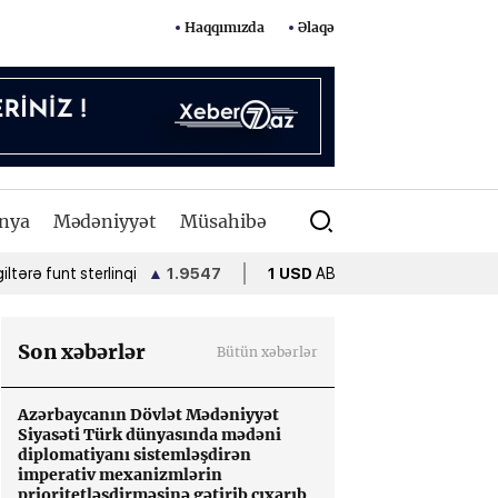
Haqqımızda
Əlaqə
nya
Mədəniyyət
Müsahibə
t sterlinqi
▲
1.9547
1 USD
ABŞ dolları
•
1.7000
1 EUR
Son xəbərlər
Bütün xəbərlər
Azərbaycanın Dövlət Mədəniyyət
Siyasəti Türk dünyasında mədəni
diplomatiyanı sistemləşdirən
imperativ mexanizmlərin
prioritetləşdirməsinə gətirib çıxarıb