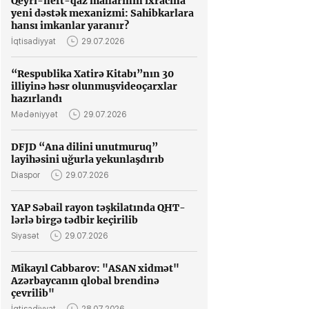
Qeyri-neft-qaz mallarının ixracına
yeni dəstək mexanizmi: Sahibkarlara
hansı imkanlar yaranır?
İqtisadiyyat
29.07.2026
“Respublika Xatirə Kitabı”nın 30
illiyinə həsr olunmuşvideoçarxlar
hazırlandı
Mədəniyyət
29.07.2026
DFJD “Ana dilini unutmuruq”
layihəsini uğurla yekunlaşdırıb
Diaspor
29.07.2026
YAP Səbail rayon təşkilatında QHT-
lərlə birgə tədbir keçirilib
Siyasət
29.07.2026
Mikayıl Cabbarov: "ASAN xidmət"
Azərbaycanın qlobal brendinə
çevrilib"