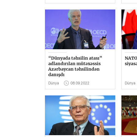
“Dünyada təhsilin atası”
NATO-
adlandırılan mütəxəssis
siyas
Azərbaycan təhsilindən
danışdı
Dünya
08.09.2022
Dünya