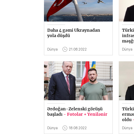
Daha 4 gəmi Ukraynadan
Türki
yola düşdü
infra
məşğu
Dünya
21.08.2022
Dünya
Ərdoğan-Zelenski görüşü
Türki
başladı
- Fotolar + Yenilənir
ermən
oldu
Dünya
18.08.2022
Dünya