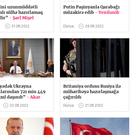
ini uzunmüddətli
Putin Paşinyanla Qarabağı
lı sülhə hazırlamaq
müzakirə edib
- Yenilənib
dir”
- Şarl Mişel
t
31.08.2022
Dünya
29.08.2022
yədək Ukrayna
Britaniya ordusu Rusiya ilə
larından 721 min 449
müharibəyə hazırlaşmağa
axıl daşınıb”
- Akar
çağırıldı
23.08.2022
Dünya
21.08.2022