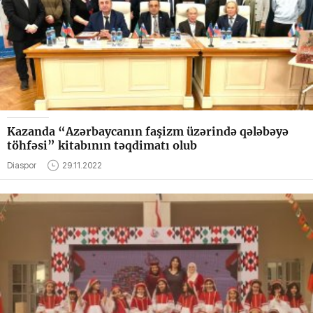
Kazanda “Azərbaycanın faşizm üzərində qələbəyə
töhfəsi” kitabının təqdimatı olub
Diaspor
29.11.2022