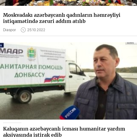
Moskvadakı azərbaycanlı qadınların həmrəyliyi
istiqamətində zəruri addım atılıb
Diaspor
25.10.2022
Kaluqanın azərbaycanlı icması humanitar yardım
aksiyasında iştirak edib