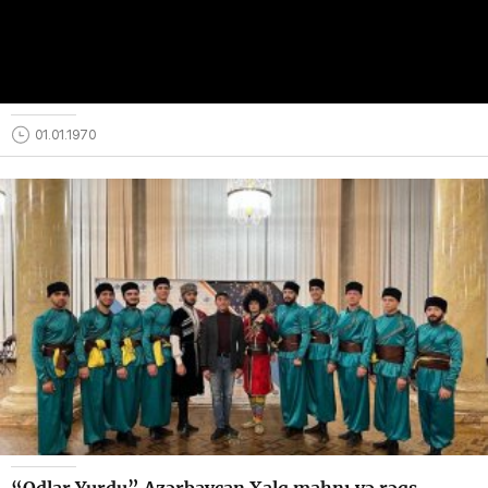
01.01.1970
“Odlar Yurdu” Azərbaycan Xalq mahnı və rəqs