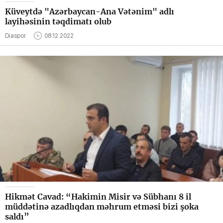
Küveytdə "Azərbaycan-Ana Vətənim" adlı
layihəsinin təqdimatı olub
Diaspor
08.12.2022
Hikmət Cavad: “Hakimin Misir və Sübhanı 8 il
müddətinə azadlıqdan məhrum etməsi bizi şoka
saldı”