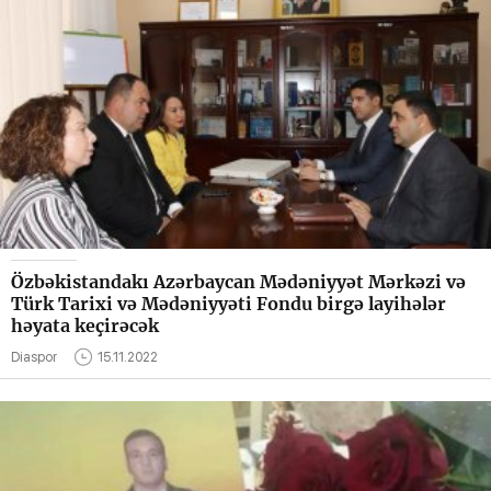
Özbəkistandakı Azərbaycan Mədəniyyət Mərkəzi və
Türk Tarixi və Mədəniyyəti Fondu birgə layihələr
həyata keçirəcək
Diaspor
15.11.2022