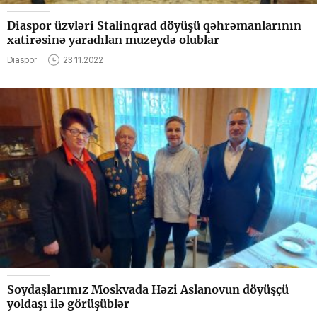
Diaspor üzvləri Stalinqrad döyüşü qəhrəmanlarının
xatirəsinə yaradılan muzeydə olublar
Diaspor
23.11.2022
Soydaşlarımız Moskvada Həzi Aslanovun döyüşçü
yoldaşı ilə görüşüblər