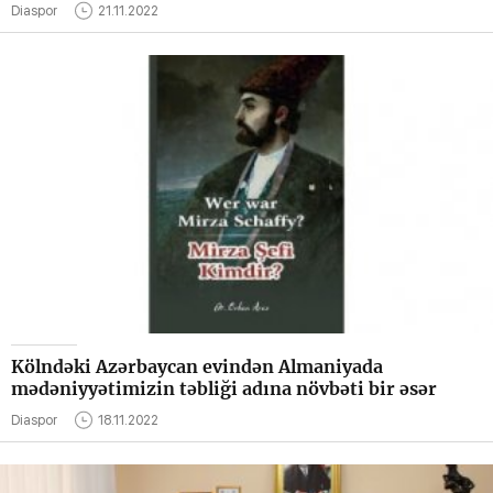
Diaspor
21.11.2022
Kölndəki Azərbaycan evindən Almaniyada
mədəniyyətimizin təbliği adına növbəti bir əsər
Diaspor
18.11.2022