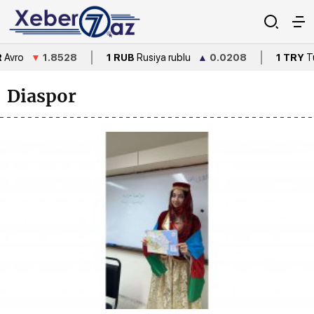
28
1 RUB
Rusiya rublu
▲
0.0208
1 TRY
Türkiyə lirəsi
▼
Diaspor