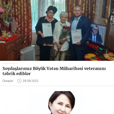
Soydaşlarımız Böyük Vətən Müharibəsi veteranını
təbrik ediblər
Diaspor
28.09.2022