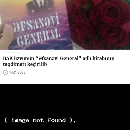
BAK üzvünün “Əfsanəvi General” adlı kitabının
təqdimatı keçirilib
14.11.2022