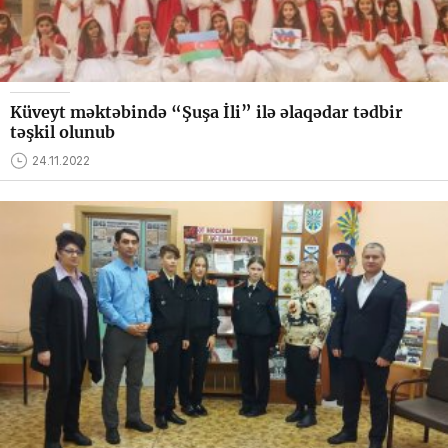
Küveyt məktəbində “Şuşa İli” ilə əlaqədar tədbir
təşkil olunub
24.11.2022