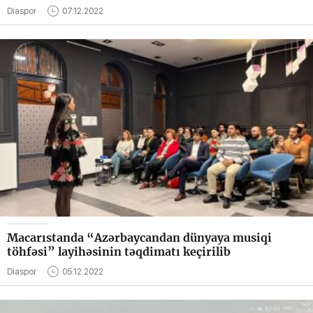
Diaspor
07.12.2022
Macarıstanda “Azərbaycandan dünyaya musiqi
töhfəsi” layihəsinin təqdimatı keçirilib
Diaspor
05.12.2022