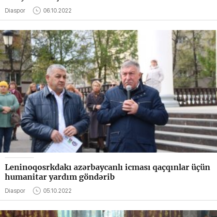
Diaspor
06.10.2022
Leninoqosrkdakı azərbaycanlı icması qaçqınlar üçün
humanitar yardım göndərib
Diaspor
05.10.2022