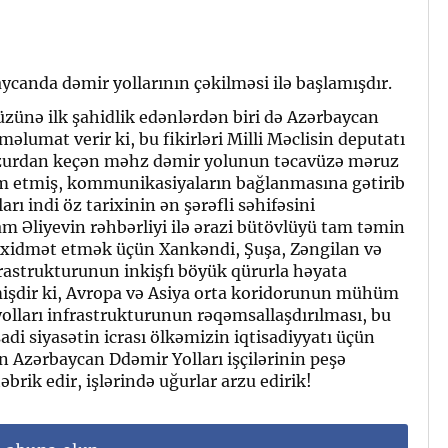
ycanda dəmir yollarının çəkilməsi ilə başlamışdır.
zünə ilk şahidlik edənlərdən biri də Azərbaycan
əlumat verir ki, bu fikirləri Milli Məclisin deputatı
gəzurdan keçən məhz dəmir yolunun təcavüzə məruz
m etmiş, kommunikasiyaların bağlanmasına gətirib
ı indi öz tarixinin ən şərəfli səhifəsini
m Əliyevin rəhbərliyi ilə ərazi bütövlüyü tam təmin
 xidmət etmək üçün Xankəndi, Şuşa, Zəngilan və
frastrukturunun inkişfı böyük qürurla həyata
rmişdir ki, Avropa və Asiya orta koridorunun mühüm
olları infrastrukturunun rəqəmsallaşdırılması, bu
sadi siyasətin icrası ölkəmizin iqtisadiyyatı üçün
n Azərbaycan Ddəmir Yolları işçilərinin peşə
brik edir, işlərində uğurlar arzu edirik!