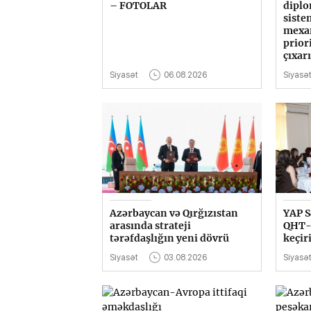
– FOTOLAR
diplo
siste
mexa
prior
çıxar
Siyasət
06.08.2026
Siyasə
Azərbaycan və Qırğızıstan
YAP S
arasında strateji
QHT-l
tərəfdaşlığın yeni dövrü
keçiri
Siyasət
03.08.2026
Siyasə