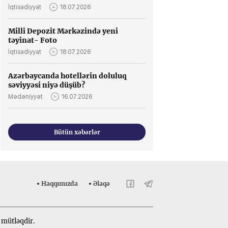
İqtisadiyyat
18.07.2026
Milli Depozit Mərkəzində yeni
təyinat- Foto
İqtisadiyyat
18.07.2026
Azərbaycanda hotellərin doluluq
səviyyəsi niyə düşüb?
Mədəniyyət
16.07.2026
Bütün xəbərlər
Haqqımızda
Əlaqə
 mütləqdir.