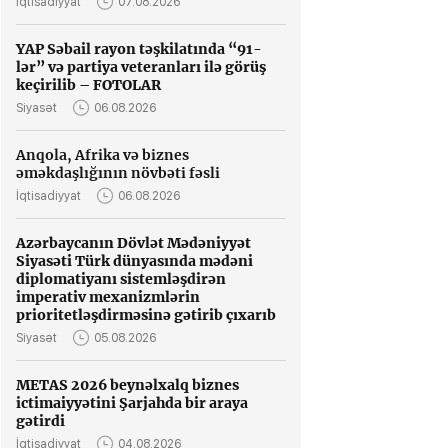
İqtisadiyyat
07.08.2026
YAP Səbail rayon təşkilatında “91-
lər” və partiya veteranları ilə görüş
keçirilib – FOTOLAR
Siyasət
06.08.2026
Anqola, Afrika və biznes
əməkdaşlığının növbəti fəsli
İqtisadiyyat
06.08.2026
Azərbaycanın Dövlət Mədəniyyət
Siyasəti Türk dünyasında mədəni
diplomatiyanı sistemləşdirən
imperativ mexanizmlərin
prioritetləşdirməsinə gətirib çıxarıb
Siyasət
05.08.2026
METAS 2026 beynəlxalq biznes
ictimaiyyətini Şarjahda bir araya
gətirdi
İqtisadiyyat
04.08.2026