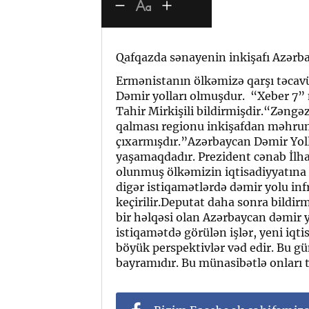
Qafqazda sənayenin inkişafı Azərba
Ermənistanın ölkəmizə qarşı təcavü
Dəmir yolları olmuşdur. “Xeber 7” m
Tahir Mirkişili bildirmişdir.“Zən
qalması regionu inkişafdan məhru
çıxarmışdır.”Azərbaycan Dəmir Yollar
yaşamaqdadır. Prezident cənab İlha
olunmuş ölkəmizin iqtisadiyyatına
digər istiqamətlərdə dəmir yolu in
keçirilir.Deputat daha sonra bildi
bir həlqəsi olan Azərbaycan dəmir y
istiqamətdə görülən işlər, yeni iqti
böyük perspektivlər vəd edir. Bu gü
bayramıdır. Bu münasibətlə onları tə