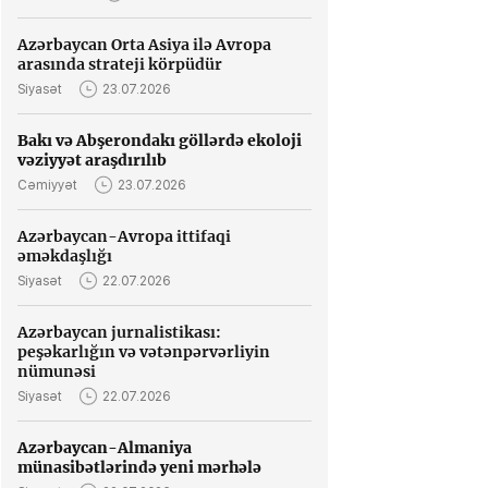
Azərbaycan Orta Asiya ilə Avropa
arasında strateji körpüdür
Siyasət
23.07.2026
Bakı və Abşerondakı göllərdə ekoloji
vəziyyət araşdırılıb
Cəmiyyət
23.07.2026
Azərbaycan-Avropa ittifaqi
əməkdaşlığı
Siyasət
22.07.2026
Azərbaycan jurnalistikası:
peşəkarlığın və vətənpərvərliyin
nümunəsi
Siyasət
22.07.2026
Azərbaycan-Almaniya
münasibətlərində yeni mərhələ