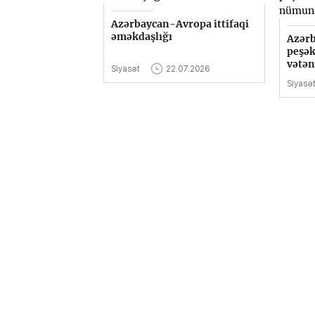
Azərbaycan-Avropa ittifaqi
əməkdaşlığı
Azərb
peşək
vətən
Siyasət
22.07.2026
Siyasə