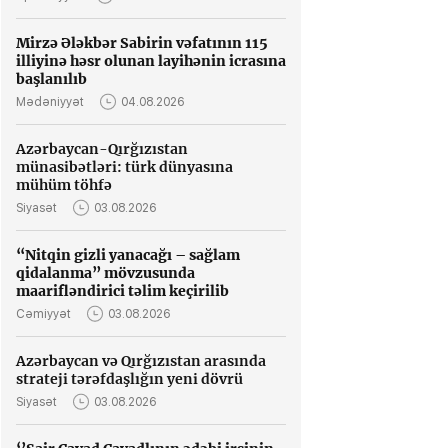
Mirzə Ələkbər Sabirin vəfatının 115
illiyinə həsr olunan layihənin icrasına
başlanılıb
Mədəniyyət
04.08.2026
Azərbaycan-Qırğızıstan
münasibətləri: türk dünyasına
mühüm töhfə
Siyasət
03.08.2026
“Nitqin gizli yanacağı – sağlam
qidalanma” mövzusunda
maarifləndirici təlim keçirilib
Cəmiyyət
03.08.2026
Azərbaycan və Qırğızıstan arasında
strateji tərəfdaşlığın yeni dövrü
Siyasət
03.08.2026