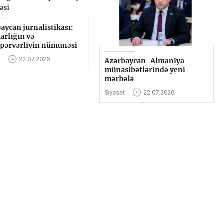
aycan jurnalistikası:
arlığın və
pərvərliyin nümunəsi
t
22.07.2026
Azərbaycan-Almaniya
münasibətlərində yeni
mərhələ
Siyasət
22.07.2026