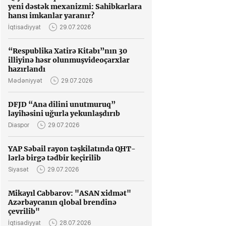
yeni dəstək mexanizmi: Sahibkarlara
hansı imkanlar yaranır?
İqtisadiyyat
29.07.2026
“Respublika Xatirə Kitabı”nın 30
illiyinə həsr olunmuşvideoçarxlar
hazırlandı
Mədəniyyət
29.07.2026
DFJD “Ana dilini unutmuruq”
layihəsini uğurla yekunlaşdırıb
Diaspor
29.07.2026
YAP Səbail rayon təşkilatında QHT-
lərlə birgə tədbir keçirilib
Siyasət
29.07.2026
Mikayıl Cabbarov: "ASAN xidmət"
Azərbaycanın qlobal brendinə
çevrilib"
İqtisadiyyat
28.07.2026