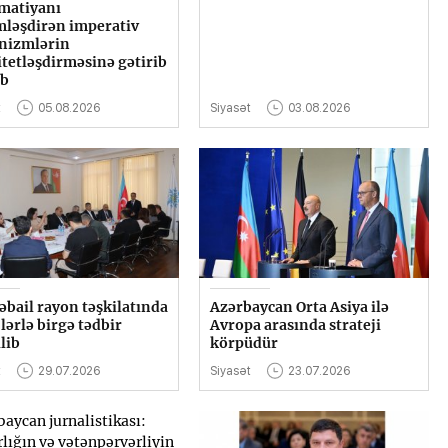
matiyanı
mləşdirən imperativ
nizmlərin
itetləşdirməsinə gətirib
ıb
t
05.08.2026
Siyasət
03.08.2026
əbail rayon təşkilatında
Azərbaycan Orta Asiya ilə
ərlə birgə tədbir
Avropa arasında strateji
lib
körpüdür
t
29.07.2026
Siyasət
23.07.2026