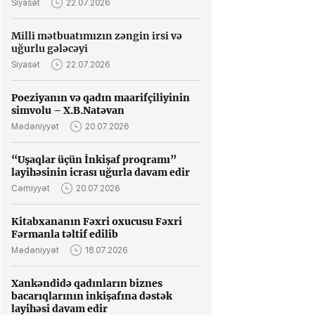
Siyasət
22.07.2026
Milli mətbuatımızın zəngin irsi və
uğurlu gələcəyi
Siyasət
22.07.2026
Poeziyanın və qadın maarifçiliyinin
simvolu – X.B.Natəvan
Mədəniyyət
20.07.2026
“Uşaqlar üçün İnkişaf proqramı”
layihəsinin icrası uğurla davam edir
Cəmiyyət
20.07.2026
Kitabxananın Fəxri oxucusu Fəxri
Fərmanla təltif edilib
Mədəniyyət
18.07.2026
Xankəndidə qadınların biznes
bacarıqlarının inkişafına dəstək
layihəsi davam edir