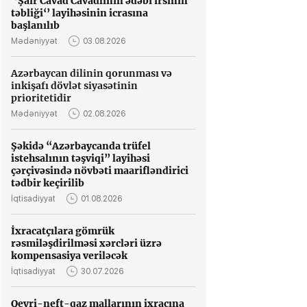
‘’Şair Cavad Cavadlının ədəbi irsinin
təbliği‘’ layihəsinin icrasına
başlanılıb
Mədəniyyət
03.08.2026
Azərbaycan dilinin qorunması və
inkişafı dövlət siyasətinin
prioritetidir
Mədəniyyət
02.08.2026
Şəkidə “Azərbaycanda trüfel
istehsalının təşviqi” layihəsi
çərçivəsində növbəti maarifləndirici
tədbir keçirilib
İqtisadiyyat
01.08.2026
İxracatçılara gömrük
rəsmiləşdirilməsi xərcləri üzrə
kompensasiya veriləcək
İqtisadiyyat
30.07.2026
Qeyri-neft-qaz mallarının ixracına