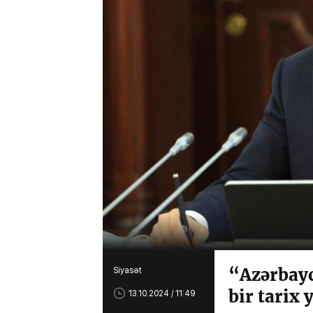
“Azərbayc
Siyasət
bir tarix
13.10.2024 / 11:49