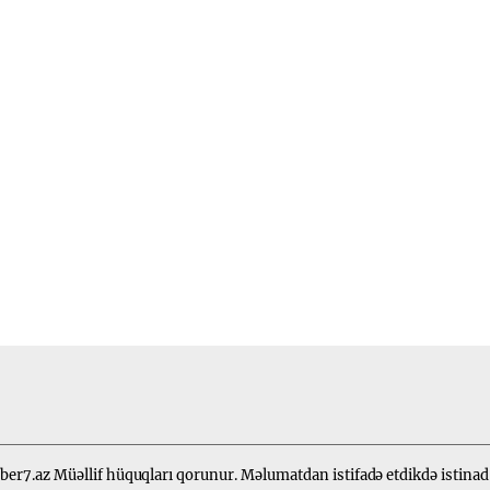
er7.az Müəllif hüquqları qorunur. Məlumatdan istifadə etdikdə istinad