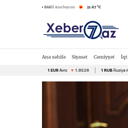
BAKU
Azərbaycan
31.67 °C
Ana səhifə
Siyasət
Cəmiyyət
İqt
1 EUR
Avro
▼
1.8528
1 RUB
Rusiya rublu