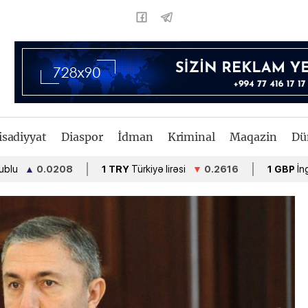
isadiyyat
Diaspor
İdman
Kriminal
Maqazin
Dü
▲
0.0208
1 TRY
Türkiyə lirəsi
▼
0.2616
1 GBP
İngiltərə f