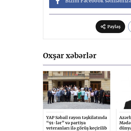
Bizim Facebook səhifəmiz
Paylaş
Oxşar xəbərlər
YAP Səbail rayon təşkilatında
Azərb
“91-lər” və partiya
Mədən
veteranları ilə görüş keçirilib
düny