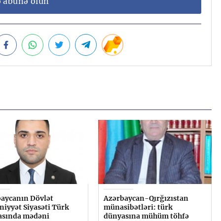
ə abunə olun
aycanın Dövlət
Azərbaycan-Qırğızıstan
iyyət Siyasəti Türk
münasibətləri: türk
asında mədəni
dünyasına mühüm töhfə