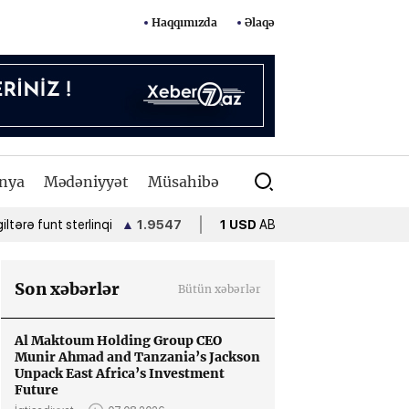
Haqqımızda
Əlaqə
nya
Mədəniyyət
Müsahibə
unt sterlinqi
▲
1.9547
1 USD
ABŞ dolları
•
1.7000
1 EU
Son xəbərlər
Bütün xəbərlər
Al Maktoum Holding Group CEO
Munir Ahmad and Tanzania’s Jackson
Unpack East Africa’s Investment
Future