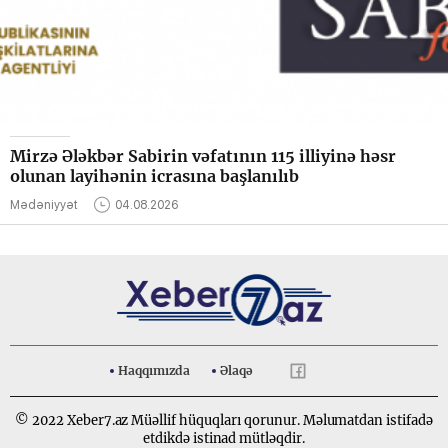
Mirzə Ələkbər Sabirin vəfatının 115 illiyinə həsr
olunan layihənin icrasına başlanılıb
Mədəniyyət
04.08.2026
Haqqımızda
Əlaqə
© 2022 Xeber7.az Müəllif hüquqları qorunur. Məlumatdan istifadə
etdikdə istinad mütləqdir.