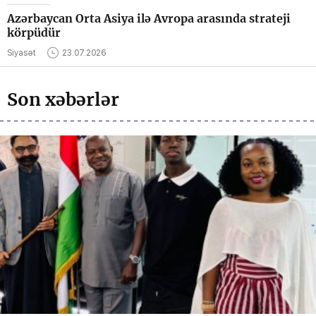
Azərbaycan Orta Asiya ilə Avropa arasında strateji
körpüdür
Siyasət
23.07.2026
Son xəbərlər