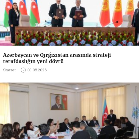
Azərbaycan və Qırğızıstan arasında strateji
tərəfdaşlığın yeni dövrü
Siyasət
03.08.2026