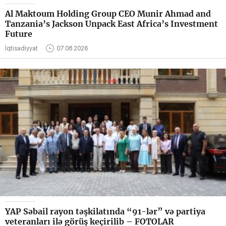
Al Maktoum Holding Group CEO Munir Ahmad and
Tanzania’s Jackson Unpack East Africa’s Investment
Future
İqtisadiyyat
07.08.2026
YAP Səbail rayon təşkilatında “91-lər” və partiya
veteranları ilə görüş keçirilib – FOTOLAR