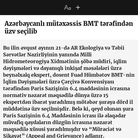
Azərbaycanlı mütəxəssis BMT tərəfindən
üzv seçilib
Bu ilin avqust ayının 21-də AR Ekologiya və Təbii
Sərvətlər Nazirliyinin yanında Milli
Hidrometeorogiya Xidmətinin şöbə müdiri, iqlim
dəyişmələri və dayanıqlı inkişaf məsələləri üzrə
beynəlxalq ekspert, dosent
Fuad Hümbətov BMT-nin
İqlim Dəyişmələri üzrə Çərçivə Konvensiyası
tərəfindən Paris Sazişinin 6.4 maddəsinin icrasına
normativ nəzarət məqsədilə dünya üzrə 15
ekspertdən ibarət yaradılmış mötəbər şuraya dörd il
müddətinə üzv seçilmişdir. Belə ki, qeyd olunan şura
Paris Sazişinin 6.4 Maddəsinin icrası ilə əlaqədar
müvafiq qaydaların düzgün icrasına nəzarət
məqsədilə xüsusi yaradılmışdır və “Müraciət və
Şikayət” (Appeal and Grievance) adlanır.