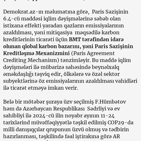
Demokrat.az-ın məlumatına görə, Paris Sazişinin
6.4-cü maddəsi iqlim dəyişmələrinə səbəb olan
istixana effekti yaradan qazların emissiyalarının
azaldılması, yəni mitiqasiya məqsədilə karbon
kreditlərinin ticarəti üçün
BMT tərəfindən idarə
olunan qlobal karbon bazarını, yəni Paris Sazişinin
Kreditləşmə Mexanizmini
(Paris Agreement
Crediting Mechanism) tənzimləyir. Bu maddə iqlim
dəyişmələri ilə mübarizə sahəsində beynəlxalq
əməkdaşlığı təşviq edir, ölkələrə və özəl sektor
subyektlərinə öz emissiyalarının azaldılması vahidləri
ilə ticarət etməyə imkan verir.
Belə bir mötəbər şuraya üzv seçilmiş F.Hümbətov
həm də Azərbaycan Respublikası Sədrliyi və ev
sahibliyi ilə 2024-cü ilin noyabr ayının 11-24
tarixlərind müvəffəqiyyətlə təşkil edilmiş COP29-da
milli danışıqçılar qrupunun üzvü olmuş və tədbirin
hazırlanması, təşkilində fəal iştirakına görə AR