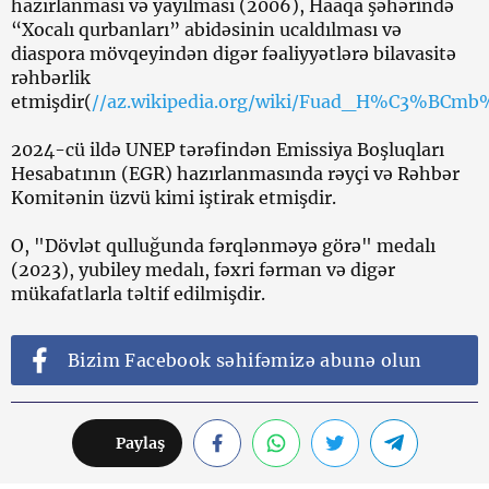
hazırlanması və yayılması (2006), Haaqa şəhərində
“Xocalı qurbanları” abidəsinin ucaldılması və
diaspora mövqeyindən digər fəaliyyətlərə bilavasitə
rəhbərlik
etmişdir(
//az.wikipedia.org/wiki/Fuad_H%C3%BCm
2024-cü ildə UNEP tərəfindən Emissiya Boşluqları
Hesabatının (EGR) hazırlanmasında rəyçi və Rəhbər
Komitənin üzvü kimi iştirak etmişdir.
O, "Dövlət qulluğunda fərqlənməyə görə" medalı
(2023), yubiley medalı, fəxri fərman və digər
mükafatlarla təltif edilmişdir.
Bizim Facebook səhifəmizə abunə olun
Paylaş