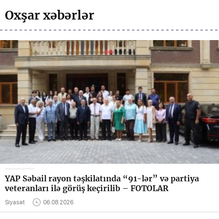
Oxşar xəbərlər
YAP Səbail rayon təşkilatında “91-lər” və partiya
veteranları ilə görüş keçirilib – FOTOLAR
Siyasət
06.08.2026