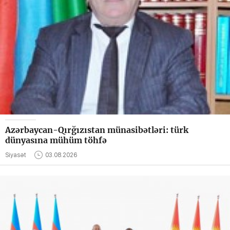
Azərbaycan-Qırğızıstan münasibətləri: türk
dünyasına mühüm töhfə
Siyasət
03.08.2026