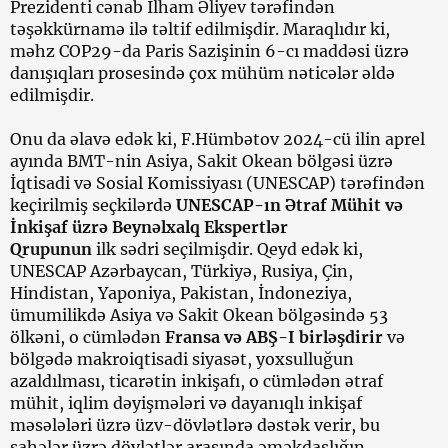
Prezidenti cənab İlham Əliyev tərəfindən
təşəkkürnamə ilə təltif edilmişdir. Maraqlıdır ki,
məhz COP29-da Paris Sazişinin 6-cı maddəsi üzrə
danışıqları prosesində çox mühüm nəticələr əldə
edilmişdir.
Onu da əlavə edək ki, F.Hümbətov 2024-cü ilin aprel
ayında BMT-nin Asiya, Sakit Okean bölgəsi üzrə
İqtisadi və Sosial Komissiyası (UNESCAP) tərəfindən
keçirilmiş seçkilərdə
UNESCAP-ın Ətraf Mühit və
İnkişaf üzrə Beynəlxalq Ekspertlər
Qrupunun
ilk
sədri seçilmişdir. Qeyd edək ki,
UNESCAP Azərbaycan, Türkiyə, Rusiya, Çin,
Hindistan, Yaponiya, Pakistan, İndoneziya,
ümumilikdə Asiya və Sakit Okean bölgəsində 53
ölkəni, o cümlədən
Fransa və ABŞ-I birləşdirir
və
bölgədə makroiqtisadi siyasət, yoxsulluğun
azaldılması, ticarətin inkişafı, o cümlədən ətraf
mühit, iqlim dəyişmələri və dayanıqlı inkişaf
məsələləri üzrə üzv-dövlətlərə dəstək verir, bu
sahələr üzrə dövlətlər arasında əməkdaşlığın