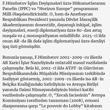
F.Hümbətov İqlim Dəyişmələri üzrə Hökumətlərarası
Panelin (IPPC) və “Horizon Europe” proqramının
Milli Əlaqələndiricisidir. O, həm də Azərbaycan
Respublikası Prezidenti yanında Dövlət İdarəçilik
Akademiyasının dosentidir, dayanıqlı inkişaf, iqlim
dəyişmələri, enerji diplomatiyası üzrə 80-dən artıq
məqalə və 4 monoqrafiyanın müəllifidir. 2025-ci ildə
onun AR-də ilk dəfə iqlim diplomatiyasi üzrə dərsliyi
işıq üzü görmüşdür.
Bununla yanaşı, F.Hümbətov 2002-2009-cu illərdə
AR Xarici İşlər Nazırliyində müxtəlif məsul vəzifələrdə
çalışmışdır. Belə ki, 2002-ci ildə ATƏT-in Gürcüstan
Respublikasındakı Müşahidə Missiyasının tərkibində
fəaliyyət göstərmiş, 2002-2009-cu illərdə isə AR-in
Belçika Krallığındakı Səfirliyinin və Avropa Birliyi
yanında Daimi Nümayəndəliyinin birinci katibi
vəzifəsində çalışmışdır. O, “Xocalı faciəsinin” Avropa
Komissiyası tərəfindən tanınması (2008), erməni
diasporasına qarşı “Le pouvoir du Lobby” kitabının