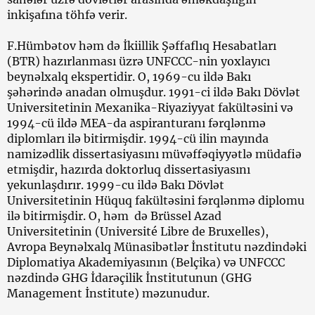
inkişafına töhfə verir.
F.Hümbətov həm də İkiillik Şəffaflıq Hesabatları
(BTR) hazırlanması üzrə UNFCCC-nin yoxlayıcı
beynəlxalq ekspertidir. O, 1969-cu ildə Bakı
şəhərində anadan olmuşdur. 1991-ci ildə Bakı Dövlət
Universitetinin Mexanika-Riyaziyyat fakültəsini və
1994-cü ildə MEA-da aspiranturanı fərqlənmə
diplomları ilə bitirmişdir. 1994-cü ilin mayında
namizədlik dissertasiyasını müvəffəqiyyətlə müdafiə
etmişdir, hazırda doktorluq dissertasiyasını
yekunlaşdırır. 1999-cu ildə Bakı Dövlət
Universitetinin Hüquq fakültəsini fərqlənmə diplomu
ilə bitirmişdir. O, həm də Brüssel Azad
Universitetinin (Université Libre de Bruxelles),
Avropa Beynəlxalq Münasibətlər İnstitutu nəzdindəki
Diplomatiya Akademiyasının (Belçika) və UNFCCC
nəzdində GHG İdarəçilik İnstitutunun (GHG
Management İnstitute) məzunudur.