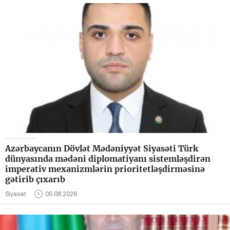
Azərbaycanın Dövlət Mədəniyyət Siyasəti Türk
dünyasında mədəni diplomatiyanı sistemləşdirən
imperativ mexanizmlərin prioritetləşdirməsinə
gətirib çıxarıb
Siyasət
05.08.2026