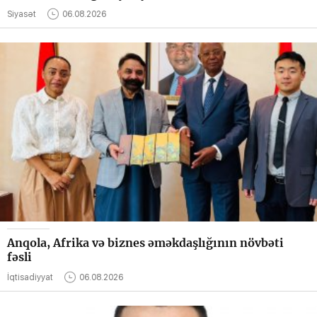
Siyasət
06.08.2026
Anqola, Afrika və biznes əməkdaşlığının növbəti
fəsli
İqtisadiyyat
06.08.2026