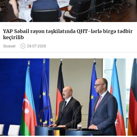
YAP Səbail rayon təşkilatında QHT-lərlə birgə tədbir
keçirilib
Siyasət
29.07.2026