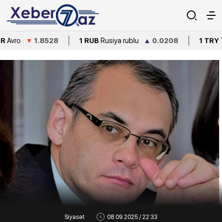
▼
1.8528
1 RUB
Rusiya rublu
▲
0.0208
1 TRY
Türkiyə lirə
Siyasət
08.09.2025 / 22:33