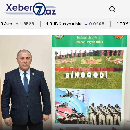
1.8528
1 RUB
Rusiya rublu
▲
0.0208
1 TRY
Türkiyə lirəs