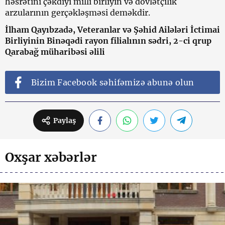
həsrətini çəkdiyi milli birliyin və dövlətçilik
arzularının gerçəkləşməsi deməkdir.
İlham Qayıbzadə, Veteranlar və Şəhid Ailələri İctimai
Birliyinin Binəqədi rayon filialının sədri, 2-ci qrup
Qarabağ müharibəsi əlili
Bizim Facebook səhifəmizə abunə olun
Paylaş
Oxşar xəbərlər