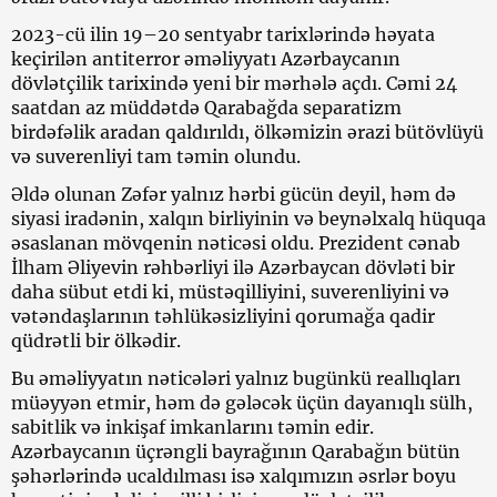
2023-cü ilin 19–20 sentyabr tarixlərində həyata
keçirilən antiterror əməliyyatı Azərbaycanın
dövlətçilik tarixində yeni bir mərhələ açdı. Cəmi 24
saatdan az müddətdə Qarabağda separatizm
birdəfəlik aradan qaldırıldı, ölkəmizin ərazi bütövlüyü
və suverenliyi tam təmin olundu.
Əldə olunan Zəfər yalnız hərbi gücün deyil, həm də
siyasi iradənin, xalqın birliyinin və beynəlxalq hüquqa
əsaslanan mövqenin nəticəsi oldu. Prezident cənab
İlham Əliyevin rəhbərliyi ilə Azərbaycan dövləti bir
daha sübut etdi ki, müstəqilliyini, suverenliyini və
vətəndaşlarının təhlükəsizliyini qorumağa qadir
qüdrətli bir ölkədir.
Bu əməliyyatın nəticələri yalnız bugünkü reallıqları
müəyyən etmir, həm də gələcək üçün dayanıqlı sülh,
sabitlik və inkişaf imkanlarını təmin edir.
Azərbaycanın üçrəngli bayrağının Qarabağın bütün
şəhərlərində ucaldılması isə xalqımızın əsrlər boyu