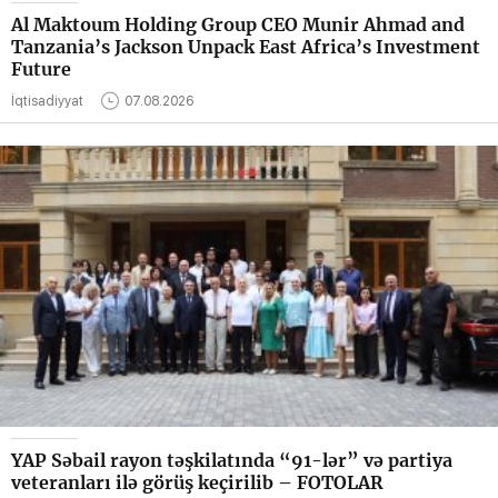
Al Maktoum Holding Group CEO Munir Ahmad and
Tanzania’s Jackson Unpack East Africa’s Investment
Future
İqtisadiyyat
07.08.2026
YAP Səbail rayon təşkilatında “91-lər” və partiya
veteranları ilə görüş keçirilib – FOTOLAR