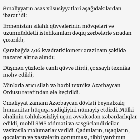
Əməliyyatın əsas xüsusiyyətləri aşağıdakılardan
ibarət idi:
Ermənistan silahlı qüvvələrinin mövqeləri və
uzunmüddətli istehkamları dəqiq zərbələrlə sıradan
çıxarıldı;
Qarabağda 406 kvadratkilometr ərazi tam şəkildə
nəzarət altına alındı;
Düşmən yüzlərlə canlı qüvvə itirdi, çoxsaylı texnika
məhv edildi;
Minlərlə atıcı silah və hərbi texnika Azərbaycan
Ordusu tərəfindən ələ keçirildi.
Əməliyyat zamanı Azərbaycan dövləti beynəlxalq
humanitar hüquqa sadiqliyini nümayiş etdirdi. Mülki
əhalinin təhlükəsizliyi üçün əvvəlcədən xəbərdarlıqlar
edildi, mobil SMS xidməti və səsgücləndiricilər
vasitəsilə məlumatlar verildi. Qadınların, uşaqların,
qocaların və xəstələrin qorunması, tibbi yardımın