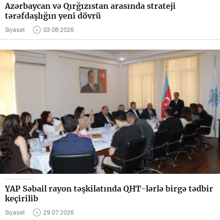
Azərbaycan və Qırğızıstan arasında strateji
tərəfdaşlığın yeni dövrü
Siyasət
03.08.2026
YAP Səbail rayon təşkilatında QHT-lərlə birgə tədbir
keçirilib
Siyasət
29.07.2026