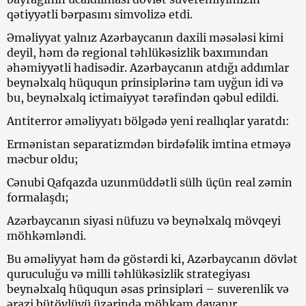
qətiyyətli bərpasını simvolizə etdi.
Əməliyyat yalnız Azərbaycanın daxili məsələsi kimi
deyil, həm də regional təhlükəsizlik baxımından
əhəmiyyətli hadisədir. Azərbaycanın atdığı addımlar
beynəlxalq hüququn prinsiplərinə tam uyğun idi və
bu, beynəlxalq ictimaiyyət tərəfindən qəbul edildi.
Antiterror əməliyyatı bölgədə yeni reallıqlar yaratdı:
Ermənistan separatizmdən birdəfəlik imtina etməyə
məcbur oldu;
Cənubi Qafqazda uzunmüddətli sülh üçün real zəmin
formalaşdı;
Azərbaycanın siyasi nüfuzu və beynəlxalq mövqeyi
möhkəmləndi.
Bu əməliyyat həm də göstərdi ki, Azərbaycanın dövlət
quruculuğu və milli təhlükəsizlik strategiyası
beynəlxalq hüququn əsas prinsipləri – suverenlik və
ərazi bütövlüyü üzərində möhkəm dayanır.