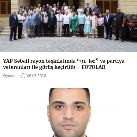
YAP Səbail rayon təşkilatında “91-lər” və partiya
veteranları ilə görüş keçirilib – FOTOLAR
Siyasət
06.08.2026