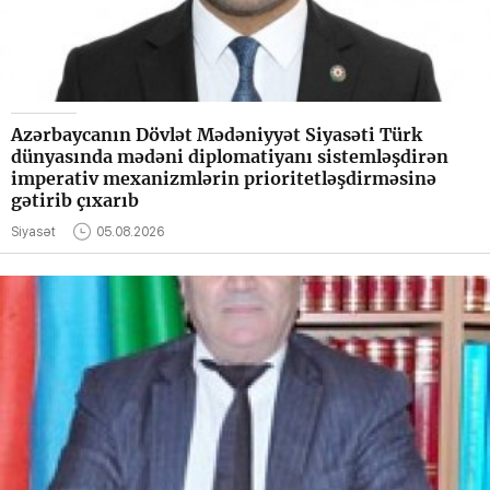
Azərbaycanın Dövlət Mədəniyyət Siyasəti Türk
dünyasında mədəni diplomatiyanı sistemləşdirən
imperativ mexanizmlərin prioritetləşdirməsinə
gətirib çıxarıb
Siyasət
05.08.2026