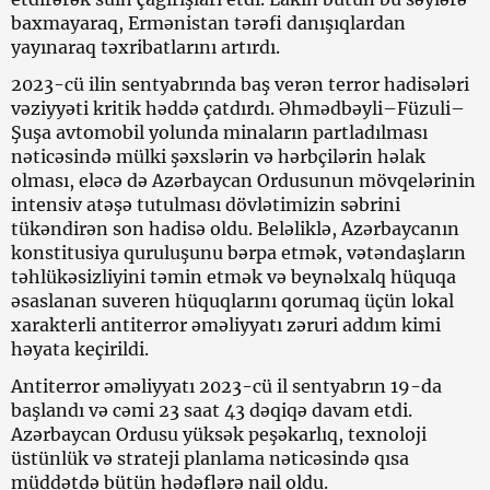
baxmayaraq, Ermənistan tərəfi danışıqlardan
yayınaraq təxribatlarını artırdı.
2023-cü ilin sentyabrında baş verən terror hadisələri
vəziyyəti kritik həddə çatdırdı. Əhmədbəyli–Füzuli–
Şuşa avtomobil yolunda minaların partladılması
nəticəsində mülki şəxslərin və hərbçilərin həlak
olması, eləcə də Azərbaycan Ordusunun mövqelərinin
intensiv atəşə tutulması dövlətimizin səbrini
tükəndirən son hadisə oldu. Beləliklə, Azərbaycanın
konstitusiya quruluşunu bərpa etmək, vətəndaşların
təhlükəsizliyini təmin etmək və beynəlxalq hüquqa
əsaslanan suveren hüquqlarını qorumaq üçün lokal
xarakterli antiterror əməliyyatı zəruri addım kimi
həyata keçirildi.
Antiterror əməliyyatı 2023-cü il sentyabrın 19-da
başlandı və cəmi 23 saat 43 dəqiqə davam etdi.
Azərbaycan Ordusu yüksək peşəkarlıq, texnoloji
üstünlük və strateji planlama nəticəsində qısa
müddətdə bütün hədəflərə nail oldu.