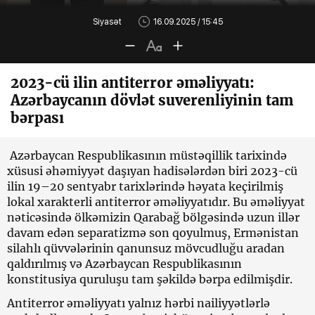
Siyasət
16.09.2025 / 15:45
2023-cü ilin antiterror əməliyyatı:
Azərbaycanın dövlət suverenliyinin tam
bərpası
Azərbaycan Respublikasının müstəqillik tarixində
xüsusi əhəmiyyət daşıyan hadisələrdən biri 2023-cü
ilin 19–20 sentyabr tarixlərində həyata keçirilmiş
lokal xarakterli antiterror əməliyyatıdır. Bu əməliyyat
nəticəsində ölkəmizin Qarabağ bölgəsində uzun illər
davam edən separatizmə son qoyulmuş, Ermənistan
silahlı qüvvələrinin qanunsuz mövcudluğu aradan
qaldırılmış və Azərbaycan Respublikasının
konstitusiya quruluşu tam şəkildə bərpa edilmişdir.
Antiterror əməliyyatı yalnız hərbi nailiyyətlərlə