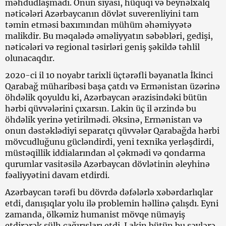
məhdudlaşmadı. Onun siyasi, hüquqi və beynəlxalq
nəticələri Azərbaycanın dövlət suverenliyini tam
təmin etməsi baxımından mühüm əhəmiyyətə
malikdir. Bu məqalədə əməliyyatın səbəbləri, gedişi,
nəticələri və regional təsirləri geniş şəkildə təhlil
olunacaqdır.
2020-ci il 10 noyabr tarixli üçtərəfli bəyanatla İkinci
Qarabağ müharibəsi başa çatdı və Ermənistan üzərinə
öhdəlik qoyuldu ki, Azərbaycan ərazisindəki bütün
hərbi qüvvələrini çıxarsın. Lakin üç il ərzində bu
öhdəlik yerinə yetirilmədi. Əksinə, Ermənistan və
onun dəstəklədiyi separatçı qüvvələr Qarabağda hərbi
mövcudluğunu gücləndirdi, yeni texnika yerləşdirdi,
müstəqillik iddialarından əl çəkmədi və qondarma
qurumlar vasitəsilə Azərbaycan dövlətinin əleyhinə
fəaliyyətini davam etdirdi.
Azərbaycan tərəfi bu dövrdə dəfələrlə xəbərdarlıqlar
etdi, danışıqlar yolu ilə problemin həllinə çalışdı. Eyni
zamanda, ölkəmiz humanist mövqe nümayiş
etdirərək sülh çağırışları etdi. Lakin bütün bu səylərə