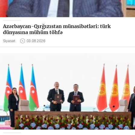
Azərbaycan-Qırğızıstan münasibətləri: türk
dünyasına mühüm töhfə
Siyasət
03.08.2026