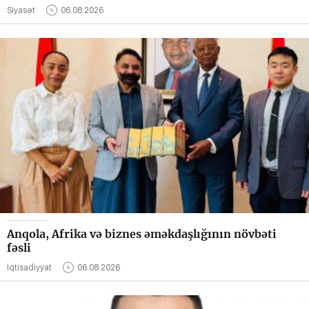
Siyasət
06.08.2026
Anqola, Afrika və biznes əməkdaşlığının növbəti
fəsli
İqtisadiyyat
06.08.2026