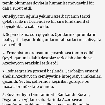
təmin olunması dövlətin humanist mövqeyini bir
daha sübut etdi.
Əməliyyatın uğurlu yekunu Azərbaycanın tarixi
qələbəsi ilə nəticələndi və bir sıra fundamental
dəyişikliklərə səbəb oldu:
1. Separatizmə son qoyuldu. Qondarma qurumların
fəaliyyəti dayandırıldı, onların rəhbərləri məsuliyyətə
cəlb edildi.
2. Ermənistan ordusunun çıxarılması təmin edildi.
Qeyri-qanuni silahlı dəstələr tərksilah olundu və
Azərbaycan ərazisini tərk etdi.
3. Reinteqrasiya prosesi başlandı. Qarabağın erməni
əhalisi Azərbaycan cəmiyyətinə inteqrasiya imkanları
qazandı. Yevlax şəhərində keçirilən görüşdə bu
məsələlər müzakirə olundu.
4. Suverenliyin tam təminatı. Xankəndi, Xocalı,
Əsgəran və Ağdərə şəhərlərində Azərbaycan
bayrağının ucaldılması dövlət suverenliyimizin