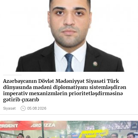
Azərbaycanın Dövlət Mədəniyyət Siyasəti Türk
dünyasında mədəni diplomatiyanı sistemləşdirən
imperativ mexanizmlərin prioritetləşdirməsinə
gətirib çıxarıb
Siyasət
05.08.2026