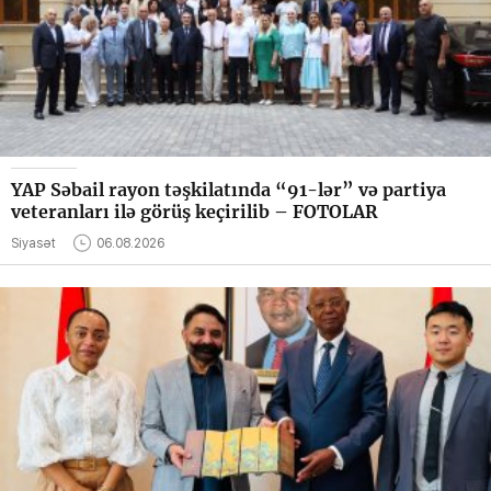
YAP Səbail rayon təşkilatında “91-lər” və partiya
veteranları ilə görüş keçirilib – FOTOLAR
Siyasət
06.08.2026