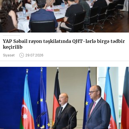
YAP Səbail rayon təşkilatında QHT-lərlə birgə tədbir
keçirilib
Siyasət
29.07.2026