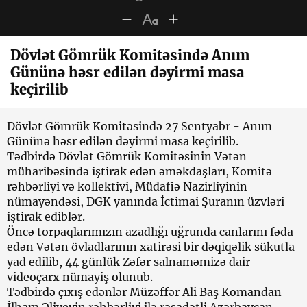
Dövlət Gömrük Komitəsində Anım
Gününə həsr edilən dəyirmi masa
keçirilib
Dövlət Gömrük Komitəsində 27 Sentyabr - Anım
Gününə həsr edilən dəyirmi masa keçirilib.
Tədbirdə Dövlət Gömrük Komitəsinin Vətən
müharibəsində iştirak edən əməkdaşları, Komitə
rəhbərliyi və kollektivi, Müdafiə Nazirliyinin
nümayəndəsi, DGK yanında İctimai Şuranın üzvləri
iştirak ediblər.
Öncə torpaqlarımızın azadlığı uğrunda canlarını fəda
edən Vətən övladlarının xatirəsi bir dəqiqəlik sükutla
yad edilib, 44 günlük Zəfər salnaməmizə dair
videoçarx nümayiş olunub.
Tədbirdə çıxış edənlər Müzəffər Ali Baş Komandan
İlham Əliyevin rəhbərliyi ilə rəşadətli Azərbaycan