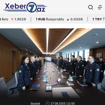
1.8528
1 RUB
Rusiya rublu
▲
0.0208
1 TRY
Türkiyə lirəsi
Siyasət
27.09.2025 / 22:00