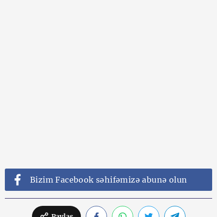
Bizim Facebook səhifəmizə abunə olun
Paylaş