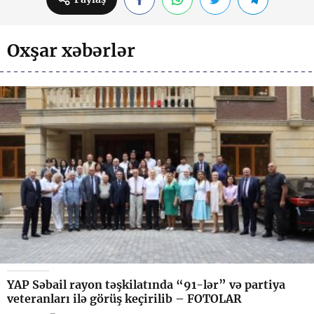
Oxşar xəbərlər
YAP Səbail rayon təşkilatında “91-lər” və partiya
veteranları ilə görüş keçirilib – FOTOLAR