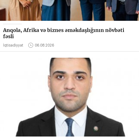
Anqola, Afrika və biznes əməkdaşlığının növbəti
fəsli
İqtisadiyyat
06.08.2026