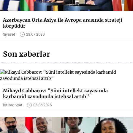
Azərbaycan Orta Asiya ilə Avropa arasında strateji
körpüdür
Siyasət
23.07.2026
Son xəbərlər
Mikayıl Cabbarov: "Süni intellekt sayəsində
karbamid zavodunda istehsal artıb"
İqtisadiyyat
08.08.2026