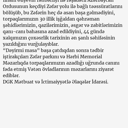
Ordusunun keçdiyi Zəfər yolu ilə bağlı təəssüratlarını
bölüşüb, bu Zəfərin heç də asan başa gəlmədiyini,
torpaqlarımızın 30 illik işğaldan qəhrəman
şəhidlərimizin, qazilərimizin, əsgər və zabitlərimizin
qanı-canı bahasına azad edildiyini, 44 gündə
xalqımızın çoxəsrlik tarixinin ən şanlı səhifəsinin
yazıldığını vurğulayıblar.
“Dəyirmi masa” başa çatdıqdan sonra tədbir
iştirakçıları Zəfər parkını və Hərbi Memorial
Məzarlıqda torpaqlarımızın azadlığı uğrunda canını
fəda etmiş Vətən övladlarının məzarlarını ziyarət
ediblər.
DGK Mətbuat və İctimaiyyətlə Əlaqələr İdarəsi.