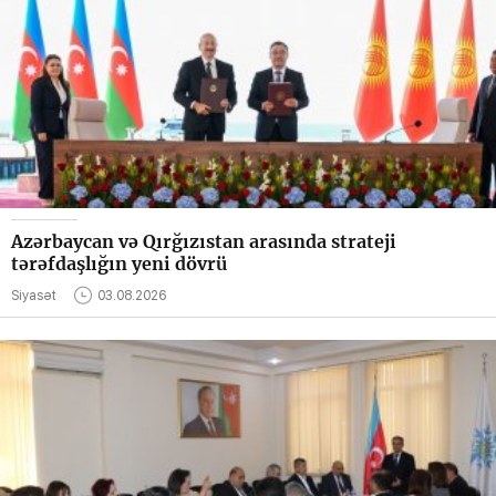
Azərbaycan və Qırğızıstan arasında strateji
tərəfdaşlığın yeni dövrü
Siyasət
03.08.2026