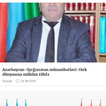
Azərbaycan-Qırğızıstan münasibətləri: türk
dünyasına mühüm töhfə
Siyasət
03.08.2026