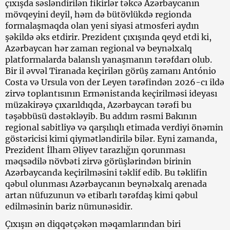
çıxışda səsləndirilən fikirlər təkcə Azərbaycanın
mövqeyini deyil, həm də bütövlükdə regionda
formalaşmaqda olan yeni siyasi atmosferi aydın
şəkildə əks etdirir. Prezident çıxışında qeyd etdi ki,
Azərbaycan hər zaman regional və beynəlxalq
platformalarda balanslı yanaşmanın tərəfdarı olub.
Bir il əvvəl Tiranada keçirilən görüş zamanı António
Costa və Ursula von der Leyen tərəfindən 2026-cı ildə
zirvə toplantısının Ermənistanda keçirilməsi ideyası
müzakirəyə çıxarıldıqda, Azərbaycan tərəfi bu
təşəbbüsü dəstəkləyib. Bu addım rəsmi Bakının
regional sabitliyə və qarşılıqlı etimada verdiyi önəmin
göstəricisi kimi qiymətləndirilə bilər. Eyni zamanda,
Prezident İlham Əliyev tarazlığın qorunması
məqsədilə növbəti zirvə görüşlərindən birinin
Azərbaycanda keçirilməsini təklif edib. Bu təklifin
qəbul olunması Azərbaycanın beynəlxalq arenada
artan nüfuzunun və etibarlı tərəfdaş kimi qəbul
edilməsinin bariz nümunəsidir.
Çıxışın ən diqqətçəkən məqamlarından biri