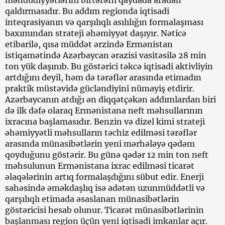
qaldırmasıdır. Bu addım regionda iqtisadi
inteqrasiyanın və qarşılıqlı asılılığın formalaşması
baxımından strateji əhəmiyyət daşıyır. Nəticə
etibarilə, qısa müddət ərzində Ermənistan
istiqamətində Azərbaycan ərazisi vasitəsilə 28 min
ton yük daşınıb. Bu göstərici təkcə iqtisadi aktivliyin
artdığını deyil, həm də tərəflər arasında etimadın
praktik müstəvidə gücləndiyini nümayiş etdirir.
Azərbaycanın atdığı ən diqqətçəkən addımlardan biri
də ilk dəfə olaraq Ermənistana neft məhsullarının
ixracına başlamasıdır. Benzin və dizel kimi strateji
əhəmiyyətli məhsulların təchiz edilməsi tərəflər
arasında münasibətlərin yeni mərhələyə qədəm
qoyduğunu göstərir. Bu günə qədər 12 min ton neft
məhsulunun Ermənistana ixrac edilməsi ticarət
əlaqələrinin artıq formalaşdığını sübut edir. Enerji
sahəsində əməkdaşlıq isə adətən uzunmüddətli və
qarşılıqlı etimada əsaslanan münasibətlərin
göstəricisi hesab olunur. Ticarət münasibətlərinin
başlanması region üçün yeni iqtisadi imkanlar açır.