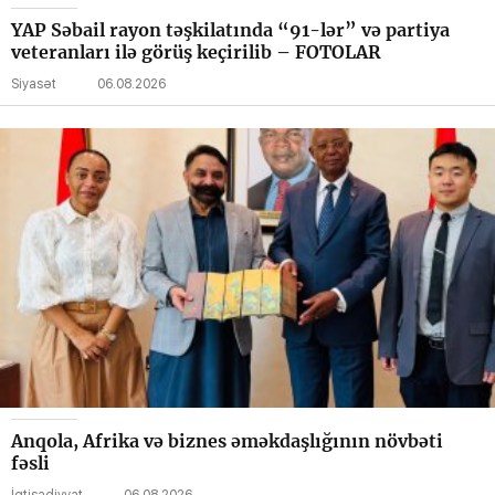
YAP Səbail rayon təşkilatında “91-lər” və partiya
veteranları ilə görüş keçirilib – FOTOLAR
Siyasət
06.08.2026
Anqola, Afrika və biznes əməkdaşlığının növbəti
fəsli