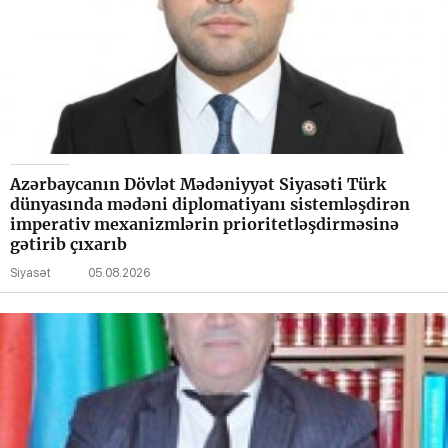
Azərbaycanın Dövlət Mədəniyyət Siyasəti Türk
dünyasında mədəni diplomatiyanı sistemləşdirən
imperativ mexanizmlərin prioritetləşdirməsinə
gətirib çıxarıb
Siyasət
05.08.2026