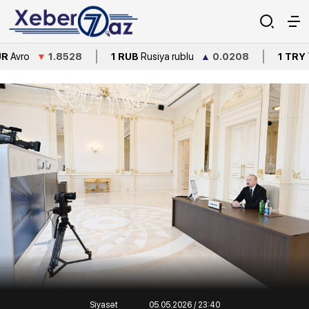
▼
1.8528
1 RUB
Rusiya rublu
▲
0.0208
1 TRY
Türkiyə lirə
Siyasət
05.05.2026 / 23:40