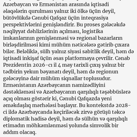
Azərbaycan və Ermənistan arasında iqtisadi
əlaqələrin qurulması yalnız iki ölkə üçün deyil,
bütövlükdə Cənubi Qafqaz üçün inteqrasiya
perspektivlərini genişləndirir. Bu proses gələcəkdə
nəqliyyat dəhlizlərinin açılması, logistika
imkanlarının genişlənməsi və regional bazarların
birləşdirilməsi kimi mühüm nəticələrə gətirib çıxara
bilər. Beləliklə, sülh yalnız siyasi sabitlik deyil, həm də
iqtisadi inkişaf üçün əsas platformaya çevrilir. Cənab
Prezidentin 2026-cı il 4 may tarixli çıxış yalnız bir
tədbirin yekun bəyanatı deyil, həm də regionun
gələcəyinə dair mühüm siqnallar toplusudur.
Ermənistanın Azərbaycanın namizədliyini
dəstəkləməsi və Azərbaycanın qarşılıqlı təşəbbüslərə
açıq olması göstərir ki, Cənubi Qafqazda yeni
əməkdaşlıq mərhələsi başlayır. Bu kontekstdə 2028-
ci ildə Azərbaycanda keçiriləcək zirvə görüşü təkcə
diplomatik hadisə deyil, həm də sülhün və qarşılıqlı
etimadın möhkəmlənməsi yolunda simvolik bir
addım olacaq.