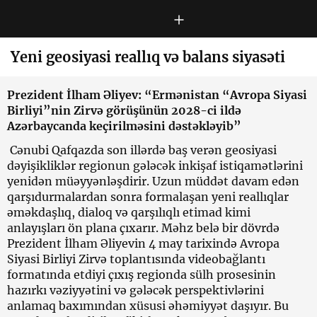
Yeni geosiyasi reallıq və balans siyasəti
Prezident İlham Əliyev: “Ermənistan “
Avropa Siyasi
Birliyi”nin Zirvə görüşünün 2028-ci ildə
Azərbaycanda keçirilməsini dəstəkləyib”
Cənubi Qafqazda son illərdə baş verən geosiyasi
dəyişikliklər regionun gələcək inkişaf istiqamətlərini
yenidən müəyyənləşdirir. Uzun müddət davam edən
qarşıdurmalardan sonra formalaşan yeni reallıqlar
əməkdaşlıq, dialoq və qarşılıqlı etimad kimi
anlayışları ön plana çıxarır. Məhz belə bir dövrdə
Prezident İlham Əliyevin 4 may tarixində Avropa
Siyasi Birliyi Zirvə toplantısında videobağlantı
formatında etdiyi çıxış regionda sülh prosesinin
hazırkı vəziyyətini və gələcək perspektivlərini
anlamaq baxımından xüsusi əhəmiyyət daşıyır. Bu