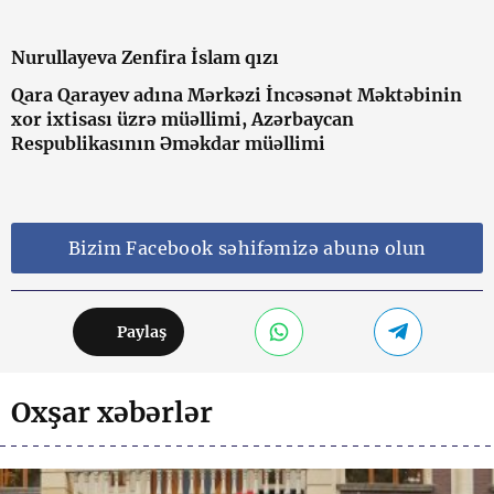
Nurullayeva Zenfira İslam qızı
Qara Qarayev adına Mərkəzi İncəsənət Məktəbinin
xor ixtisası üzrə müəllimi, Azərbaycan
Respublikasının Əməkdar müəllimi
Bizim Facebook səhifəmizə abunə olun
Paylaş
Oxşar xəbərlər