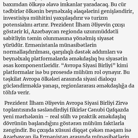
baxımdan ölkəyə əlavə imkanlar yaradacaq. Bu cür
tədbirlər ölkənin beynəlxalq əlaqələrini genişləndirir,
investisiya mühitini yaxşılaşdırır və turizm
potensialını artırır. Prezident İlham Əliyevin çıxışı
göstərir ki, Azərbaycan regionda uzunmüddətli
sabitliyin təmin olunmasına yönəlmiş siyasət
yürüdür. Ermənistanla münasibətlərin
normallaşdırılması, qarşılıqlı dəstək addımları və
beynəlxalq platformalarda əməkdaşlıq bu siyasətin
əsas komponentləridir. “Avropa Siyasi Birliyi” kimi
platformalar isə bu prosesdə mühüm rol oynayır. Bu
təşkilat Avropa ölkələri arasında siyasi dialoqu
gücləndirməklə yanaşı, regionlararası əməkdaşlığa da
töhfə verir.
Prezident İlham Əliyevin Avropa Siyasi Birliyi Zirvə
toplantısında səsləndirdiyi fikirlər Cənubi Qafqazda
yeni mərhələnin – real sülh və praktik əməkdaşlıq
dövrünün başlandığını göstərən mühüm faktlarla
zəngindir. Bu çıxışda xüsusi diqqət çəkən məqam isə
Azərbaycan ilə Ermənistan arasında münasibətlərin