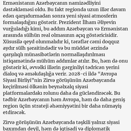
Ermənistanın Azərbaycanın namizədliyini
dəstəkləməsi oldu. Bu fakt regionda uzun illər davam
edən qarşıdurmadan sonra yeni siyasi atmosferin
formalaşdığını göstərir. Prezident İlham Əliyevin
vurğuladığı kimi, bu addım Azərbaycan və Ermənistan
arasında sülhün real olmasının açıq göstəricisidir.
Xüsusilə qeyd olunmalıdır ki, tərəflər cəmi doqquz
aydır sülh şəraitindədir və bu müddət ərzində
qarşılıqlı münasibətlərin normallaşdırılması
istiqamətində mühüm addımlar atılır. Bu, həm də onu
göstərir ki, əvvəlki illərin gərginliyi tədricən yerini
dialoq və əməkdaşlığa verir. 2028-ci ildə “Avropa
Siyasi Birliyi”nin Zirvə görüşünün Azərbaycanda
keçirilməsi ölkənin beynəlxalq siyasi
platformalardakı rolunu daha da gücləndirəcək. Bu
tədbir Azərbaycanın həm Avropa, həm də daha geniş
region üçün strateji əhəmiyyətini bir daha nümayiş
etdirəcək.
Zirvə görüşünün Azərbaycanda təşkili yalnız siyasi
baxımdan deyil, həm də iqtisadi və diplomatik