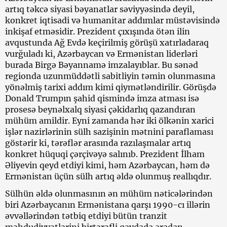
artıq təkcə siyasi bəyanatlar səviyyəsində deyil,
konkret iqtisadi və humanitar addımlar müstəvisində
inkişaf etməsidir. Prezident çıxışında ötən ilin
avqustunda Ağ Evdə keçirilmiş görüşü xatırladaraq
vurğuladı ki, Azərbaycan və Ermənistan liderləri
burada Birgə Bəyannamə imzalayıblar. Bu sənəd
regionda uzunmüddətli sabitliyin təmin olunmasına
yönəlmiş tarixi addım kimi qiymətləndirilir. Görüşdə
Donald Trumpın şahid qismində imza atması isə
prosesə beynəlxalq siyasi çəkidarlıq qazandıran
mühüm amildir. Eyni zamanda hər iki ölkənin xarici
işlər nazirlərinin sülh sazişinin mətnini paraflaması
göstərir ki, tərəflər arasında razılaşmalar artıq
konkret hüquqi çərçivəyə salınıb. Prezident İlham
Əliyevin qeyd etdiyi kimi, həm Azərbaycan, həm də
Ermənistan üçün sülh artıq əldə olunmuş reallıqdır.
Sülhün əldə olunmasının ən mühüm nəticələrindən
biri Azərbaycanın Ermənistana qarşı 1990-cı illərin
əvvəllərindən tətbiq etdiyi bütün tranzit
məhdudiyyətlərini birtərəfli qaydada aradan