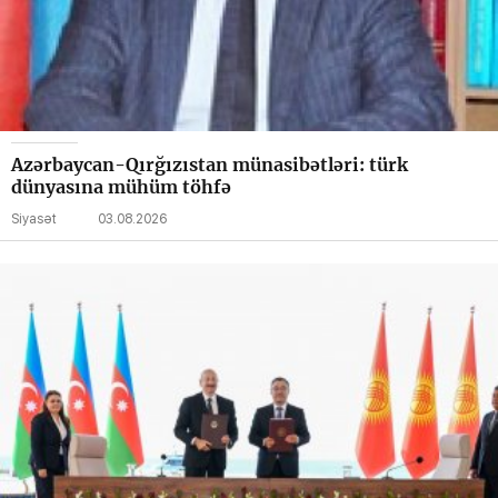
Azərbaycan-Qırğızıstan münasibətləri: türk
dünyasına mühüm töhfə
Siyasət
03.08.2026