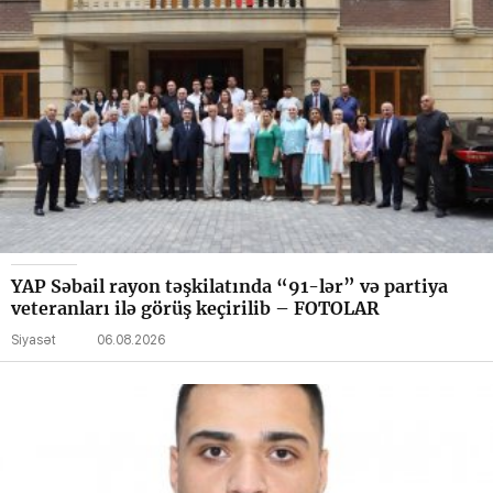
YAP Səbail rayon təşkilatında “91-lər” və partiya
veteranları ilə görüş keçirilib – FOTOLAR
Siyasət
06.08.2026