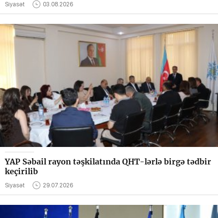
Siyasət
03.08.2026
YAP Səbail rayon təşkilatında QHT-lərlə birgə tədbir
keçirilib
Siyasət
29.07.2026