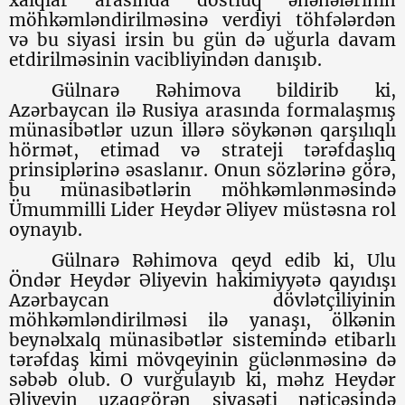
xalqlar arasında dostluq ənənələrinin
möhkəmləndirilməsinə verdiyi töhfələrdən
və bu siyasi irsin bu gün də uğurla davam
etdirilməsinin vacibliyindən danışıb.
Gülnarə Rəhimova bildirib ki,
Azərbaycan ilə Rusiya arasında formalaşmış
münasibətlər uzun illərə söykənən qarşılıqlı
hörmət, etimad və strateji tərəfdaşlıq
prinsiplərinə əsaslanır. Onun sözlərinə görə,
bu münasibətlərin möhkəmlənməsində
Ümummilli Lider Heydər Əliyev müstəsna rol
oynayıb.
Gülnarə Rəhimova qeyd edib ki, Ulu
Öndər Heydər Əliyevin hakimiyyətə qayıdışı
Azərbaycan dövlətçiliyinin
möhkəmləndirilməsi ilə yanaşı, ölkənin
beynəlxalq münasibətlər sistemində etibarlı
tərəfdaş kimi mövqeyinin güclənməsinə də
səbəb olub. O vurğulayıb ki, məhz Heydər
Əliyevin uzaqgörən siyasəti nəticəsində