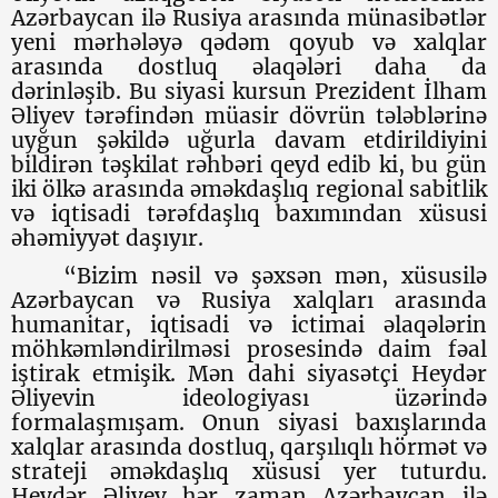
Azərbaycan ilə Rusiya arasında münasibətlər
yeni mərhələyə qədəm qoyub və xalqlar
arasında dostluq əlaqələri daha da
dərinləşib. Bu siyasi kursun Prezident İlham
Əliyev tərəfindən müasir dövrün tələblərinə
uyğun şəkildə uğurla davam etdirildiyini
bildirən təşkilat rəhbəri qeyd edib ki, bu gün
iki ölkə arasında əməkdaşlıq regional sabitlik
və iqtisadi tərəfdaşlıq baxımından xüsusi
əhəmiyyət daşıyır.
“Bizim nəsil və şəxsən mən, xüsusilə
Azərbaycan və Rusiya xalqları arasında
humanitar, iqtisadi və ictimai əlaqələrin
möhkəmləndirilməsi prosesində daim fəal
iştirak etmişik. Mən dahi siyasətçi Heydər
Əliyevin ideologiyası üzərində
formalaşmışam. Onun siyasi baxışlarında
xalqlar arasında dostluq, qarşılıqlı hörmət və
strateji əməkdaşlıq xüsusi yer tuturdu.
Heydər Əliyev hər zaman Azərbaycan ilə