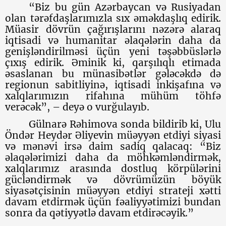
“Biz bu gün Azərbaycan və Rusiyadan
olan tərəfdaşlarımızla sıx əməkdaşlıq edirik.
Müasir dövrün çağırışlarını nəzərə alaraq
iqtisadi və humanitar əlaqələrin daha da
genişləndirilməsi üçün yeni təşəbbüslərlə
çıxış edirik. Əminik ki, qarşılıqlı etimada
əsaslanan bu münasibətlər gələcəkdə də
regionun sabitliyinə, iqtisadi inkişafına və
xalqlarımızın rifahına mühüm töhfə
verəcək”, – deyə o vurğulayıb.
Gülnarə Rəhimova sonda bildirib ki, Ulu
Öndər Heydər Əliyevin müəyyən etdiyi siyasi
və mənəvi irsə daim sadiq qalacaq: “Biz
əlaqələrimizi daha da möhkəmləndirmək,
xalqlarımız arasında dostluq körpülərini
gücləndirmək və dövrümüzün böyük
siyasətçisinin müəyyən etdiyi strateji xətti
davam etdirmək üçün fəaliyyətimizi bundan
sonra da qətiyyətlə davam etdirəcəyik.”