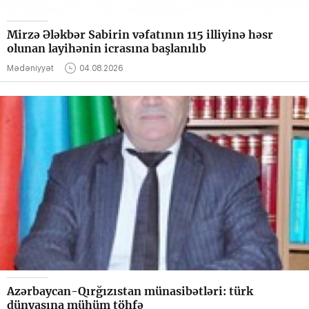
Mirzə Ələkbər Sabirin vəfatının 115 illiyinə həsr
olunan layihənin icrasına başlanılıb
Mədəniyyət
04.08.2026
Azərbaycan-Qırğızıstan münasibətləri: türk
dünyasına mühüm töhfə