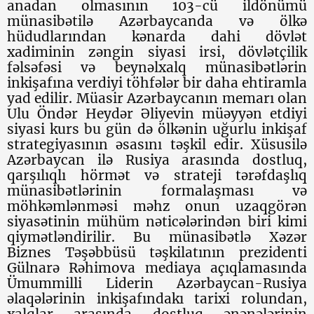
anadan olmasının 103-cü ildönümü
münasibətilə Azərbaycanda və ölkə
hüdudlarından kənarda dahi dövlət
xadiminin zəngin siyasi irsi, dövlətçilik
fəlsəfəsi və beynəlxalq münasibətlərin
inkişafına verdiyi töhfələr bir daha ehtiramla
yad edilir. Müasir Azərbaycanın memarı olan
Ulu Öndər Heydər Əliyevin müəyyən etdiyi
siyasi kurs bu gün də ölkənin uğurlu inkişaf
strategiyasının əsasını təşkil edir. Xüsusilə
Azərbaycan ilə Rusiya arasında dostluq,
qarşılıqlı hörmət və strateji tərəfdaşlıq
münasibətlərinin formalaşması və
möhkəmlənməsi məhz onun uzaqgörən
siyasətinin mühüm nəticələrindən biri kimi
qiymətləndirilir. Bu münasibətlə Xəzər
Biznes Təşəbbüsü təşkilatının prezidenti
Gülnarə Rəhimova mediaya açıqlamasında
Ümummilli Liderin Azərbaycan-Rusiya
əlaqələrinin inkişafındakı tarixi rolundan,