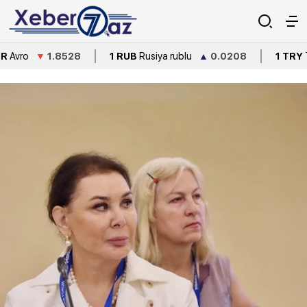
▼
1.8528
1 RUB
Rusiya rublu
▲
0.0208
1 TRY
Türkiyə lirə