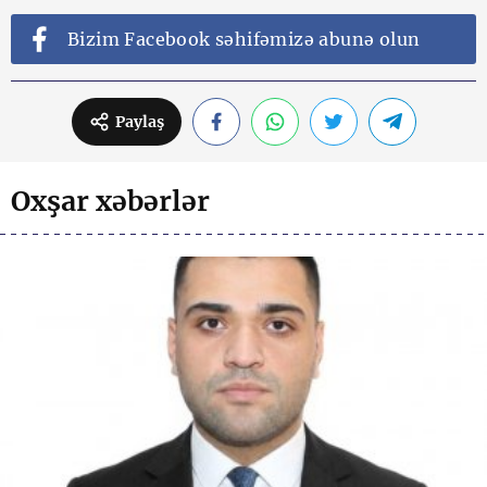
Bizim Facebook səhifəmizə abunə olun
Paylaş
Oxşar xəbərlər