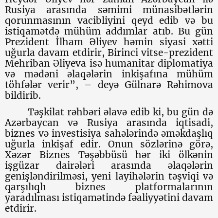
Rusiya arasında səmimi münasibətlərin
qorunmasının vacibliyini qeyd edib və bu
istiqamətdə mühüm addımlar atıb. Bu gün
Prezident İlham Əliyev həmin siyasi xətti
uğurla davam etdirir, Birinci vitse-prezident
Mehriban Əliyeva isə humanitar diplomatiya
və mədəni əlaqələrin inkişafına mühüm
töhfələr verir”, – deyə Gülnarə Rəhimova
bildirib.
Təşkilat rəhbəri əlavə edib ki, bu gün də
Azərbaycan və Rusiya arasında iqtisadi,
biznes və investisiya sahələrində əməkdaşlıq
uğurla inkişaf edir. Onun sözlərinə görə,
Xəzər Biznes Təşəbbüsü hər iki ölkənin
işgüzar dairələri arasında əlaqələrin
genişləndirilməsi, yeni layihələrin təşviqi və
qarşılıqlı biznes platformalarının
yaradılması istiqamətində fəaliyyətini davam
etdirir.