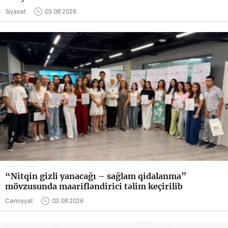
Siyasət
03.08.2026
“Nitqin gizli yanacağı – sağlam qidalanma”
mövzusunda maarifləndirici təlim keçirilib
Cəmiyyət
03.08.2026