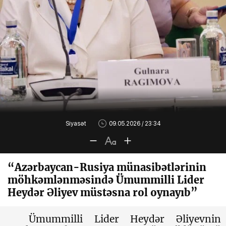
Siyasət
09.05.2026 / 23:34
“Azərbaycan-Rusiya münasibətlərinin
möhkəmlənməsində Ümummilli Lider
Heydər Əliyev müstəsna rol oynayıb”
Ümummilli Lider Heydər Əliyevnin