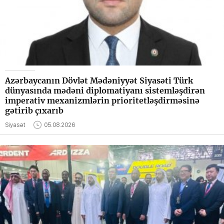
Azərbaycanın Dövlət Mədəniyyət Siyasəti Türk
dünyasında mədəni diplomatiyanı sistemləşdirən
imperativ mexanizmlərin prioritetləşdirməsinə
gətirib çıxarıb
Siyasət
05.08.2026