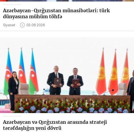
Azərbaycan-Qırğızıstan münasibətləri: türk
dünyasına mühüm töhfə
Siyasət
03.08.2026
Azərbaycan və Qırğızıstan arasında strateji
tərəfdaşlığın yeni dövrü