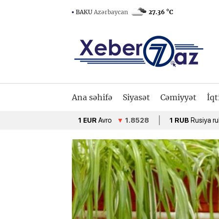
BAKU
Azərbaycan
27.36 °C
Ana səhifə
Siyasət
Cəmiyyət
İqt
1 EUR
Avro
▼
1.8528
1 RUB
Rusiya rublu
▲
0