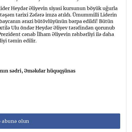
ider Heydər Əliyevin siyasi kursunun böyük uğurla
əşəm tarixi Zəfərə imza atıldı. Ümummilli Liderin
baycanın ərazi bütövlüyünün bərpa edildi! Bütün
axtilə Ulu öndər Heydər Əliyev tərəfindən qorunub
rezident cənab İlham Əliyevin rəhbərliyi ilə daha
yi təmin edilir.
ının sədri, Əməkdar hüquqşünas
ə abunə olun