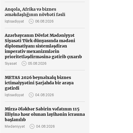
Anqola, Afrika və biznes
əməkdaşlığının növbəti fəsli
İqtisadiyyat
06.08.2026
Azərbaycanın Dövlət Mədəniyyət
Siyasəti Türk dünyasında mədəni
diplomatiyanı sistemləşdirən
imperativ mexanizmlərin
prioritetləşdirməsinə gətirib çıxarıb
Siyasət
05.08.2026
METAS 2026 beynəlxalq biznes
ictimaiyyətini Şarjahda bir araya
gətirdi
İqtisadiyyat
04.08.2026
Mirzə Ələkbər Sabirin vəfatının 115
illiyinə həsr olunan layihənin icrasına
başlanılıb
Mədəniyyət
04.08.2026