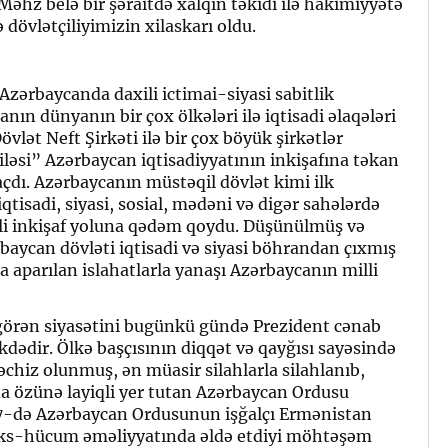
 Məhz belə bir şəraitdə xalqın təkidi ilə hakimiyyətə
dövlətçiliyimizin xilaskarı oldu.
zərbaycanda daxili ictimai-siyasi sabitlik
n dünyanın bir çox ölkələri ilə iqtisadi əlaqələri
vlət Neft Şirkəti ilə bir çox böyük şirkətlər
əsi” Azərbaycan iqtisadiyyatının inkişafına təkan
açdı. Azərbaycanın müstəqil dövlət kimi ilk
iqtisadi, siyasi, sosial, mədəni və digər sahələrdə
ətli inkişaf yoluna qədəm qoydu. Düşünülmüş və
baycan dövləti iqtisadi və siyasi böhrandan çıxmış
da aparılan islahatlarla yanaşı Azərbaycanın milli
görən siyasətini bugünkü gündə Prezident cənab
dədir. Ölkə başçısının diqqət və qayğısı sayəsində
chiz olunmuş, ən müasir silahlarla silahlanıb,
da özünə layiqli yer tutan Azərbaycan Ordusu
 27-də Azərbaycan Ordusunun işğalçı Ermənistan
ı əks-hücum əməliyyatında əldə etdiyi möhtəşəm