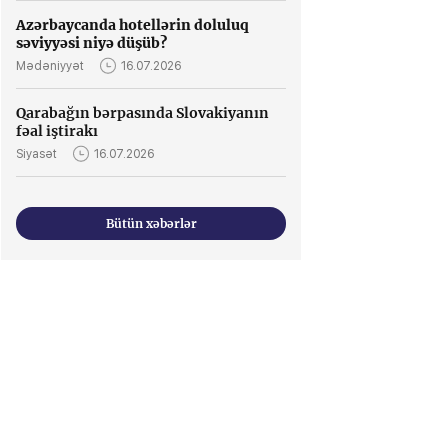
Azərbaycanda hotellərin doluluq
səviyyəsi niyə düşüb?
Mədəniyyət
16.07.2026
Qarabağın bərpasında Slovakiyanın
fəal iştirakı
Siyasət
16.07.2026
Bütün xəbərlər