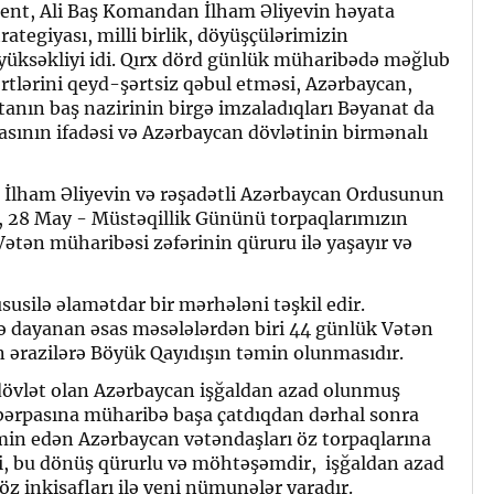
ident, Ali Baş Komandan İlham Əliyevin həyata
rategiyası, milli birlik, döyüşçülərimizin
 yüksəkliyi idi. Qırx dörd günlük müharibədə məğlub
tlərini qeyd-şərtsiz qəbul etməsi, Azərbaycan,
tanın baş nazirinin birgə imzaladıqları Bəyanat da
sının ifadəsi və Azərbaycan dövlətinin birmənalı
İlham Əliyevin və rəşadətli Azərbaycan Ordusunun
 ki, 28 May - Müstəqillik Gününü torpaqlarımızın
Vətən müharibəsi zəfərinin qüruru ilə yaşayır və
usilə əlamətdar bir mərhələni təşkil edir.
ə dayanan əsas məsələlərdən biri 44 günlük Vətən
 ərazilərə Böyük Qayıdışın təmin olunmasıdır.
 dövlət olan Azərbaycan işğaldan azad olunmuş
 bərpasına müharibə başa çatdıqdan dərhal sonra
əmin edən Azərbaycan vətəndaşları öz torpaqlarına
 ki, bu dönüş qürurlu və möhtəşəmdir, işğaldan azad
öz inkişafları ilə yeni nümunələr yaradır.