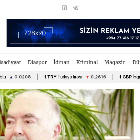
isadiyyat
Diaspor
İdman
Kriminal
Maqazin
Dü
.0208
1 TRY
Türkiyə lirəsi
▼
0.2616
1 GBP
İngiltərə funt