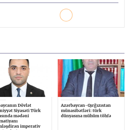
aycanın Dövlət
Azərbaycan-Qırğızıstan
iyyət Siyasəti Türk
münasibətləri: türk
asında mədəni
dünyasına mühüm töhfə
matiyanı
mləşdirən imperativ