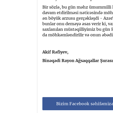
Bir sözlə, bu gün məhz ümummilli l
davam etdirilməsi nəticəsində möht
ən böyük arzusu gerçəkləşdi - Azər
bunlar onu deməyə əsas verir ki, v
saxlanılan müstəqilliyimiz bu gün P
da möhkəmləndirilir və onun əbədili
Akif Rəfiyev,
Binəqədi Rayon Ağsaqqallar Şuras
Bizim Facebook səhifəmiz