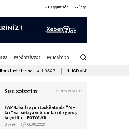
Haqqımızda
Əlaqə
nya
Mədəniyyət
Müsahibə
 sterlinqi
▲
1.9547
1 USD
ABŞ dolları
•
1.7000
1 EUR
A
Son xəbərlər
Bütün xəbərlər
YAP Səbail rayon təşkilatında “91-
lər” və partiya veteranları ilə görüş
keçirilib – FOTOLAR
Siyasət
06.08.2026