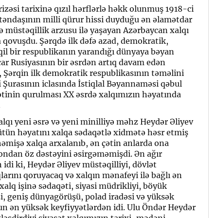
izəsi tarixinə qızıl hərflərlə həkk olunmuş 1918-ci
ətəndaşının milli qürur hissi duyduğu ən əlamətdar
və müstəqillik arzusu ilə yaşayan Azərbaycan xalqı
a qovuşdu. Şərqdə ilk dəfə azad, demokratik,
il bir respublikanın yarandığı dünyaya bəyan
 çar Rusiyasının bir əsrdən artıq davam edən
Şərqin ilk demokratik respublikasının təməlini
Şurasının iclasında İstiqlal Bəyannaməsi qəbul
ətinin qurulması XX əsrdə xalqımızın həyatında
.
xalqı yeni əsrə və yeni minilliyə məhz Heydər Əliyev
tün həyatını xalqa sədaqətlə xidmətə həsr etmiş
həmişə xalqa arxalanıb, ən çətin anlarda ona
 ondan öz dəstəyini əsirgəməmişdi. Ən ağır
di ki, Heydər Əliyev müstəqilliyi, dövlət
larını qoruyacaq və xalqın mənafeyi ilə bağlı ən
alq işinə sədaqəti, siyasi müdrikliyi, böyük
əsi, geniş dünyagörüşü, polad iradəsi və yüksək
onun ən yüksək keyfiyyətlərdən idi. Ulu Öndər Heydər
ləşdirdiyi siyasət xalqımızın tarixi-mədəni