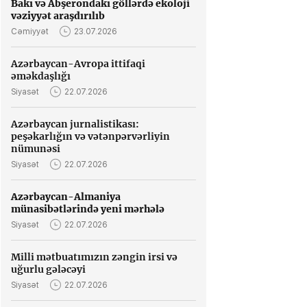
Bakı və Abşerondakı göllərdə ekoloji
vəziyyət araşdırılıb
Cəmiyyət
23.07.2026
Azərbaycan-Avropa ittifaqi
əməkdaşlığı
Siyasət
22.07.2026
Azərbaycan jurnalistikası:
peşəkarlığın və vətənpərvərliyin
nümunəsi
Siyasət
22.07.2026
Azərbaycan-Almaniya
münasibətlərində yeni mərhələ
Siyasət
22.07.2026
Milli mətbuatımızın zəngin irsi və
uğurlu gələcəyi
Siyasət
22.07.2026