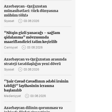
Azərbaycan-Qırğızıstan
münasibətləri: türk dünyasına
mühüm töhfə
Siyasət
03.08.2026
“Nitqin gizli yanacağı – sağlam
qidalanma” mövzusunda
maarifləndirici təlim keçirilib
Cəmiyyət
03.08.2026
Azərbaycan və Qırğızıstan arasında
strateji tərəfdaşlığın yeni dövrü
Siyasət
03.08.2026
‘’Şair Cavad Cavadlının ədəbi irsinin
təbliği‘’ layihəsinin icrasına
başlanılıb
Mədəniyyət
03.08.2026
Azərbaycan dilinin qorunması və