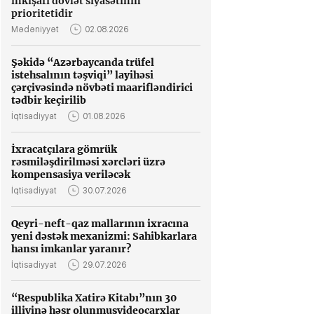
inkişafı dövlət siyasətinin
prioritetidir
Mədəniyyət
02.08.2026
Şəkidə “Azərbaycanda trüfel
istehsalının təşviqi” layihəsi
çərçivəsində növbəti maarifləndirici
tədbir keçirilib
İqtisadiyyat
01.08.2026
İxracatçılara gömrük
rəsmiləşdirilməsi xərcləri üzrə
kompensasiya veriləcək
İqtisadiyyat
30.07.2026
Qeyri-neft-qaz mallarının ixracına
yeni dəstək mexanizmi: Sahibkarlara
hansı imkanlar yaranır?
İqtisadiyyat
29.07.2026
“Respublika Xatirə Kitabı”nın 30
illiyinə həsr olunmuşvideoçarxlar