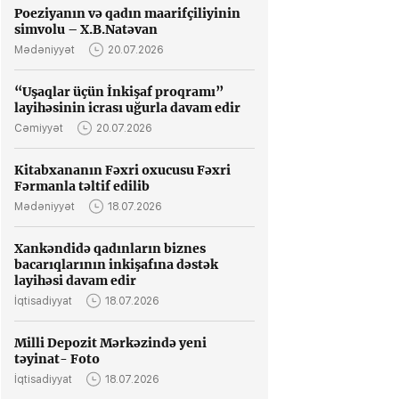
Poeziyanın və qadın maarifçiliyinin
simvolu – X.B.Natəvan
Mədəniyyət
20.07.2026
“Uşaqlar üçün İnkişaf proqramı”
layihəsinin icrası uğurla davam edir
Cəmiyyət
20.07.2026
Kitabxananın Fəxri oxucusu Fəxri
Fərmanla təltif edilib
Mədəniyyət
18.07.2026
Xankəndidə qadınların biznes
bacarıqlarının inkişafına dəstək
layihəsi davam edir
İqtisadiyyat
18.07.2026
Milli Depozit Mərkəzində yeni
təyinat- Foto
İqtisadiyyat
18.07.2026