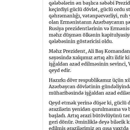
qələbələrin ən başlıca səbəbi Prez
keçirdiyi güclü dövlət, güclü ordu st
qəhrəmanlığı, vətənpərvərliyi, ruh
olan Ermənistanın Azərbaycanın şər
Rusiya prezidentlərinin və Ermənis
məhz düşmən ölkənin kapitulyasiya
qələbəsinin göstəricisi oldu.
Məhz Prezident, Ali Baş Komandan 
sayəsində xalqımız artıq altı ildir
işğaldan azad edilməsinin sevinci, 
qeyd edir.
Hazırkı dövr respublikamız üçün xüs
Azərbaycan dövlətinin gündəliyind
müharibəsində işğaldan azad edilən
Qeyd etmək yerinə düşər ki, güclü
ərazilərin yenidən qurulmasına və
başladı. Artıq ərazi bütövlüyünü t
geri dönür. Əminliklə deyə bilərik
edilmiş ərazilərimiz ən qısa vaxtda 