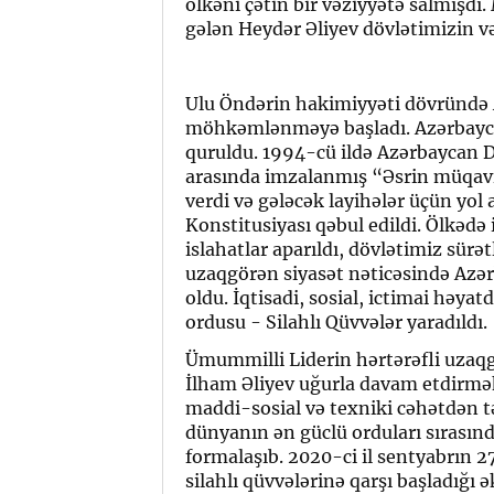
ölkəni çətin bir vəziyyətə salmışdı.
gələn Heydər Əliyev dövlətimizin və 
Ulu Öndərin hakimiyyəti dövründə A
möhkəmlənməyə başladı. Azərbaycanı
quruldu. 1994-cü ildə Azərbaycan Dö
arasında imzalanmış “Əsrin müqavil
verdi və gələcək layihələr üçün yol 
Konstitusiyası qəbul edildi. Ölkədə 
islahatlar aparıldı, dövlətimiz sür
uzaqgörən siyasət nəticəsində Azər
oldu. İqtisadi, sosial, ictimai həyat
ordusu - Silahlı Qüvvələr yaradıldı.
Ümummilli Liderin hərtərəfli uzaq
İlham Əliyev uğurla davam etdirmək
maddi-sosial və texniki cəhətdən tə
dünyanın ən güclü orduları sırasın
formalaşıb. 2020-ci il sentyabrın
silahlı qüvvələrinə qarşı başladığ