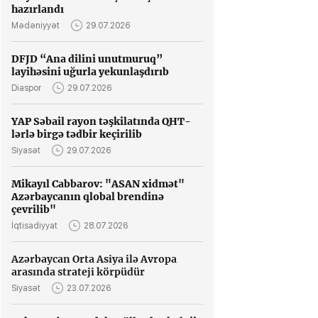
hazırlandı
Mədəniyyət
29.07.2026
DFJD “Ana dilini unutmuruq”
layihəsini uğurla yekunlaşdırıb
Diaspor
29.07.2026
YAP Səbail rayon təşkilatında QHT-
lərlə birgə tədbir keçirilib
Siyasət
29.07.2026
Mikayıl Cabbarov: "ASAN xidmət"
Azərbaycanın qlobal brendinə
çevrilib"
İqtisadiyyat
28.07.2026
Azərbaycan Orta Asiya ilə Avropa
arasında strateji körpüdür
Siyasət
23.07.2026