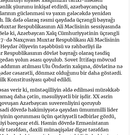
nlik şüurunu inkişaf etdirdi, azərbaycançılıq
ularının güclənməsi və yaxın gələcəkdə yenidən
. İlk dəfə olaraq rəsmi qaydada üçrəngli bayrağı
uxtar Respublikasının Ali Məclisinin sessiyasında
 Belə ki, Azərbaycan Xalq Cümhuriyyətinin üçrəngli
 17-də Naxçıvan Muxtar Respublikası Ali Məclisinin
Heydər Əliyevin təşəbbüsü və rəhbərliyi ilə
r Respublikasının dövlət bayrağı olaraq təsdiq
 gedən yolun əsası qoyulub. Sovet İttifaqı mövcud
i addımın atılması Ulu Öndərin xalqına, dövlətinə nə
qədər cəsarətli, dönməz olduğunu bir daha göstərdi.
lk Konstitusiyası qəbul edildi.
əsas verir ki, müstəqilliyin əldə edilməsi mürəkkəb
amaq daha çətin, məsuliyyətli bir işdir. XX əsrin
 qovuşan Azərbaycan suverenliyini qoruyub
tisadi dövrdə hakimiyyətə qayıdan ümummilli lider
yinin qorunması üçün qətiyyətli tədbirlər gördü,
tliyi bərqərar etdi. Həmin dövrdə Ermənistanın
ir tərəfdən, daxili münaqişələr digər tərəfdən