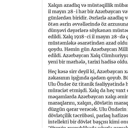
Xalqın azadlıq və müstəqillik mübar
il mayın 28-i hər bir Azərbaycan v
günlərdən biridir. Əsrlərlə azadlıq 
ötən əsrin əvvəllərində öz arzusun
dünyəvi dəyərlərə söykənən müstəq
edildi. Xalq 1918-ci il mayın 28-də
müstəmləkə əsarətindən azad oldu, 
qoydu. Həmin gün Azərbaycan Milli 
edildi. Azərbaycan Xalq Cümhuriyy
yeni bir mərhələ, tarixi hadisə oldu
Heç kəsə sirr deyil ki, Azərbaycan 
zəkasının işığında qədəm qoyub. Bü
Ulu Öndər öz titanik fəaliyyətində 
müraciət etmişdi. Xalq da heç vaxt
məqamlarda Azərbaycan xalqı əmin i
maraqlarını, xalqın, dövlətin maraq
düzgün qərar verəcək. Ulu Öndərin x
dövlətçilik təcrübəsi, parlaq hafiz
intellekti bir dövlət başçısı kimi 
Əliyevin respublikada uğurla gerçək