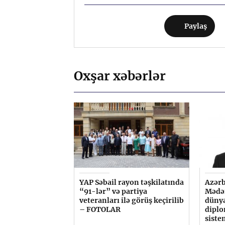
Paylaş
Oxşar xəbərlər
YAP Səbail rayon təşkilatında
Azərb
“91-lər” və partiya
Mədən
veteranları ilə görüş keçirilib
düny
– FOTOLAR
diplo
siste