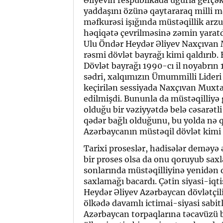
yaddaşını özünə qaytararaq milli mə
məfkurəsi işığında müstəqillik arz
həqiqətə çevrilməsinə zəmin yaratdı
Ulu Öndər Heydər Əliyev Naxçıvan M
rəsmi dövlət bayrağı kimi qaldırıb.
Dövlət bayrağı 1990-cı il noyabrın
sədri, xalqımızın Ümummilli Lideri 
keçirilən sessiyada Naxçıvan Muxta
edilmişdi. Bununla da müstəqilliyə
olduğu bir vəziyyətdə belə cəsarətl
qədər bağlı olduğunu, bu yolda nə 
Azərbaycanın müstəqil dövlət kimi i
Tarixi proseslər, hadisələr deməyə 
bir proses olsa da onu qoruyub saxl
sonlarında müstəqilliyinə yenidən
saxlamağı bacardı. Çətin siyasi-iq
Heydər Əliyev Azərbaycan dövlətçili
ölkədə davamlı ictimai-siyasi sabi
Azərbaycan torpaqlarına təcavüzü b