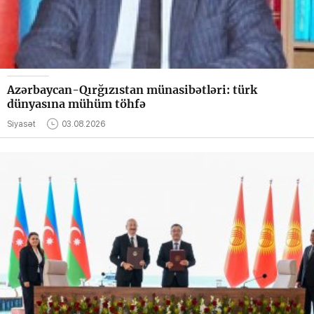
Azərbaycan-Qırğızıstan münasibətləri: türk
dünyasına mühüm töhfə
Siyasət
03.08.2026