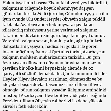
Hakimiyyətinin başçısı Elxan Allahverdiyev bildirdi ki,
xalqımızın taleyində böyük əhəmiyyət daşıyan
günlərdən biri də Milli Qurtuluş Günüdür. 1993-cü ilin
iyun ayında Ulu Öndər Heydər Əliyevin xalqın təkidli
tələbi ilə Azərbaycanda hakimiyyətə qayıdaraq
xilaskarlıq missiyasını yerinə yetirməsi xalqımız
tərəfindən dövlətimizin qurtuluşu kimi qeyd olunur.
Vətənini, xalqını sevən, həmin çətin, ağrılı günlərin
dəhşətlərini yaşayan, hadisələri gözləri ilə görən
insanlar üçün 15 İyun əsl Qurtuluş tarixi, Azərbaycan
xalqının möhkəm mübarizəsinin tarixidir. Bu gün
Azərbaycan dünyanın döyünən ürəyinə, mərkəzinə
çevrilən bir ölkə kimi beynəlxalq aləmdə də öz
qətiyyətli sözünü deməkdədir. Çünki ümummilli lider
Heydər Əliyev ideyaları sarsılmaz, dönməzdir və bu
ideyaları başda dövlət başçımız cənab İlham Əliyev
olmaqla, bütün xalqımız yaşadır. Xalqımız əmindir ki,
müstəqil Azərbaycan Heydər Əliyev ideyaları işığında
Prezident İlham Əliyevin rəhbərliyi ilə daha yüksək
zirvələr fəth edəcəkdir.