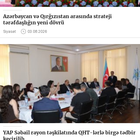
Azərbaycan və Qırğızıstan arasında strateji
tərəfdaşlığın yeni dövrü
Siyasət
03.08.2026
YAP Səbail rayon təşkilatında QHT-lərlə birgə tədbir
keçirilib