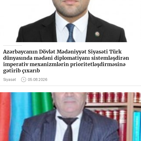
Azərbaycanın Dövlət Mədəniyyət Siyasəti Türk
dünyasında mədəni diplomatiyanı sistemləşdirən
imperativ mexanizmlərin prioritetləşdirməsinə
gətirib çıxarıb
Siyasət
05.08.2026