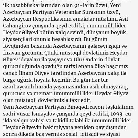
ilk təşəbbüskarlarından olan 91-lərin üzvü, Yeni
Azərbaycan Partiyası Veteranlar Şurasının üzvü,
Azərbaycan Respublikasının əməkdar müəllimi Asif
Cahangirov çıxışında qeyd etdi ki, ümummilli lider
Heydər Əliyevi bütün xalq sevirdi, dünyanın böyük
siyasətçiləri onunla hesablaşırdı. Bu günün
fövqündən baxanda Azərbaycanın gələcəyi işıqlı və
firavan görünür. Çünki müstəqil dövlətimiz Heydər
Əliyev ideyaları ilə yaşayır və Ulu Öndərin dövlət
quruculuğunda qoyduğu tarixi ənənə ölkə başçımız
cənab İlham Əliyev tərəfindən Azərbaycan xalqı ilə
birgə uğurla həyata keçirilir. Bu gün hər bir
azərbaycanlı harada yaşamasından asılı olmayaraq,
qurucusu və memarı ümummilli lider Heydər Əliyev
olan müstəqil dövlətimizlə fəxr edir.
Yeni Azərbaycan Partiyası Binəqədi rayon təşkilatının
sədri Vüsar İsmayılov çıxışında qeyd etdi ki, 1993-cü
ildə xalqın xahişi və təkidli tələbi ilə ümummilli lider
Heydər Əliyevin hakimiyyətə yenidən qayıdışından
sonra ölkədə baş vermiş sosial-iqtisadi və siyasi