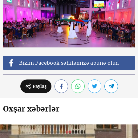
Bizim Facebook səhifəmizə abunə olun
Paylaş
Oxşar xəbərlər