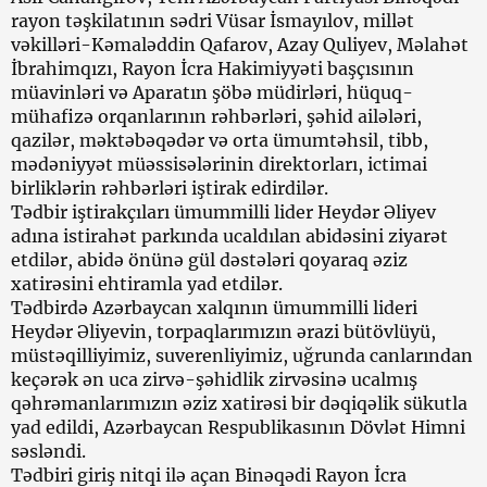
rayon təşkilatının sədri Vüsar İsmayılov, millət
vəkilləri-Kəmaləddin Qafarov, Azay Quliyev, Məlahət
İbrahimqızı, Rayon İcra Hakimiyyəti başçısının
müavinləri və Aparatın şöbə müdirləri, hüquq-
mühafizə orqanlarının rəhbərləri, şəhid ailələri,
qazilər, məktəbəqədər və orta ümumtəhsil, tibb,
mədəniyyət müəssisələrinin direktorları, ictimai
birliklərin rəhbərləri iştirak edirdilər.
Tədbir iştirakçıları ümummilli lider Heydər Əliyev
adına istirahət parkında ucaldılan abidəsini ziyarət
etdilər, abidə önünə gül dəstələri qoyaraq əziz
xatirəsini ehtiramla yad etdilər.
Tədbirdə Azərbaycan xalqının ümummilli lideri
Heydər Əliyevin, torpaqlarımızın ərazi bütövlüyü,
müstəqilliyimiz, suverenliyimiz, uğrunda canlarından
keçərək ən uca zirvə-şəhidlik zirvəsinə ucalmış
qəhrəmanlarımızın əziz xatirəsi bir dəqiqəlik sükutla
yad edildi, Azərbaycan Respublikasının Dövlət Himni
səsləndi.
Tədbiri giriş nitqi ilə açan Binəqədi Rayon İcra