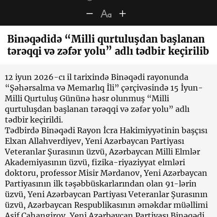
Binəqədidə “Milli qurtuluşdan başlanan
tərəqqi və zəfər yolu” adlı tədbir keçirilib
12 iyun 2026-cı il tarixində Binəqədi rayonunda
“Şəhərsalma və Memarlıq İli” çərçivəsində 15 İyun-
Milli Qurtuluş Gününə həsr olunmuş “Milli
qurtuluşdan başlanan tərəqqi və zəfər yolu” adlı
tədbir keçirildi.
Tədbirdə Binəqədi Rayon İcra Hakimiyyətinin başçısı
Elxan Allahverdiyev, Yeni Azərbaycan Partiyası
Veteranlar Şurasının üzvü, Azərbaycan Milli Elmlər
Akademiyasının üzvü, fizika-riyaziyyat elmləri
doktoru, professor Misir Mərdanov, Yeni Azərbaycan
Partiyasının ilk təşəbbüskarlarından olan 91-lərin
üzvü, Yeni Azərbaycan Partiyası Veteranlar Şurasının
üzvü, Azərbaycan Respublikasının əməkdar müəllimi
Asif Cahangirov, Yeni Azərbaycan Partiyası Binəqədi