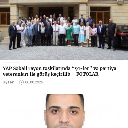
YAP Səbail rayon təşkilatında “91-lər” və partiya
veteranları ilə görüş keçirilib – FOTOLAR
Siyasət
06.08.2026