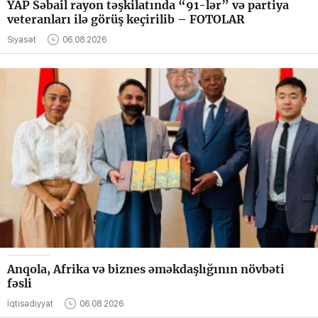
YAP Səbail rayon təşkilatında “91-lər” və partiya
veteranları ilə görüş keçirilib – FOTOLAR
Siyasət
06.08.2026
Anqola, Afrika və biznes əməkdaşlığının növbəti
fəsli
İqtisadiyyat
06.08.2026