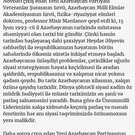
Növbəti çıxış edən Yeni Azərbaycan Partiyası
Veteranlar Şurasının üzvü, Azərbaycan Milli Elmlər
Akademiyasının üzvü, fizika-riyaziyyat elmləri
doktoru, professor Misir Mərdanov qeyd etdi ki, 15
İyun 1993-cü il Azərbaycanın tarixində müstəsna
əhəmiyyəti olan tarixi bir gündür. Çünki həmin
tarixdən başlayaraq dahi şəxsiyyət Heydər Əliyevin
rəhbərliyi ilə respublikamızın həyatının bütün
sahələrində ölkəmiz sürətlə inkişaf etməyə başladı.
Azərbaycanın üzləşdiyi problemlər, çətinliklər uğurlu
siyasi strategiyanın həyata keçirilməsi ilə aradan
qaldırıldı, respublikasımız və xalqımız nicat yoluna
qədəm qoydu. Bu tarix Azərbaycanın xilasının, xalqın
özünə qayıdış tarixidir. Dünya şöhrətli siyasi xadim öz
müdrik fəaliyyəti ilə müasir tariximizin ən şanlı və
parlaq salnaməsini yaradıb. Buna görə də Ümummilli
Liderimizin xalqa xidmətdə keçmiş parlaq və mənalı
ömrünün hər anı siyasi təqvimimizdə özünəməxsus
yerə malikdir.
Daha sonra çıxış edən Yeni Azərbaycan Partiyasının