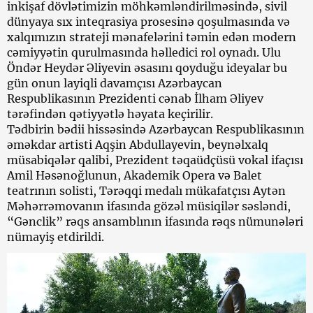
inkişaf dövlətimizin möhkəmləndirilməsində, sivil
dünyaya sıx inteqrasiya prosesinə qoşulmasında və
xalqımızın strateji mənafelərini təmin edən modern
cəmiyyətin qurulmasında həlledici rol oynadı. Ulu
Öndər Heydər Əliyevin əsasını qoyduğu ideyalar bu
gün onun layiqli davamçısı Azərbaycan
Respublikasının Prezidenti cənab İlham Əliyev
tərəfindən qətiyyətlə həyata keçirilir.
Tədbirin bədii hissəsində Azərbaycan Respublikasının
əməkdar artisti Aqşin Abdullayevin, beynəlxalq
müsabiqələr qalibi, Prezident təqaüdçüsü vokal ifaçısı
Amil Həsənoğlunun, Akademik Opera və Balet
teatrının solisti, Tərəqqi medalı mükafatçısı Aytən
Məhərrəmovanın ifasında gözəl müsiqilər səsləndi,
“Gənclik” rəqs ansamblının ifasında rəqs nümunələri
nümayiş etdirildi.