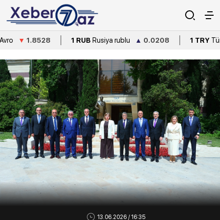
8
1 RUB
Rusiya rublu
▲
0.0208
1 TRY
Türkiyə lirəsi
▼
0
13.06.2026 / 16:35