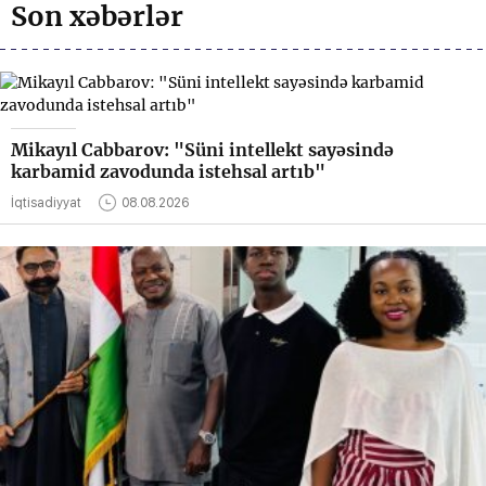
Son xəbərlər
Mikayıl Cabbarov: "Süni intellekt sayəsində
karbamid zavodunda istehsal artıb"
İqtisadiyyat
08.08.2026