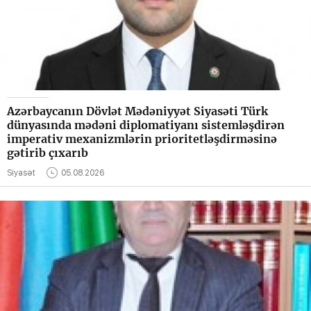
Azərbaycanın Dövlət Mədəniyyət Siyasəti Türk
dünyasında mədəni diplomatiyanı sistemləşdirən
imperativ mexanizmlərin prioritetləşdirməsinə
gətirib çıxarıb
Siyasət
05.08.2026