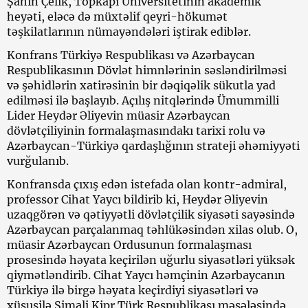
Şahin Çelik, Topkapı Universitetinin akademik
heyəti, eləcə də müxtəlif qeyri-hökumət
təşkilatlarının nümayəndələri iştirak ediblər.
Konfrans Türkiyə Respublikası və Azərbaycan
Respublikasının Dövlət himnlərinin səsləndirilməsi
və şəhidlərin xatirəsinin bir dəqiqəlik sükutla yad
edilməsi ilə başlayıb. Açılış nitqlərində Ümummilli
Lider Heydər Əliyevin müasir Azərbaycan
dövlətçiliyinin formalaşmasındakı tarixi rolu və
Azərbaycan-Türkiyə qardaşlığının strateji əhəmiyyəti
vurğulanıb.
Konfransda çıxış edən istefada olan kontr-admiral,
professor Cihat Yaycı bildirib ki, Heydər Əliyevin
uzaqgörən və qətiyyətli dövlətçilik siyasəti sayəsində
Azərbaycan parçalanmaq təhlükəsindən xilas olub. O,
müasir Azərbaycan Ordusunun formalaşması
prosesində həyata keçirilən uğurlu siyasətləri yüksək
qiymətləndirib. Cihat Yaycı həmçinin Azərbaycanın
Türkiyə ilə birgə həyata keçirdiyi siyasətləri və
xüsusilə Şimali Kipr Türk Respublikası məsələsində