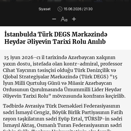
Siyasət
15.06.2026 / 21:30
İstanbulda Türk DEGS Mərkəzində
Heydər Əliyevin Tarixi Rolu Anılıb
15 iyun 2026-cı il tarixində Azərbaycan xalqının
yaxın dostu, istefada olan kontr-admiral, professor
Cihat Yaycının təsisçisi olduğu Türk Dənizçilik və
Qlobal Strategiyalar Mərkəzində (Türk DEGS) “15
İyun Milli Qurtuluş Günü və Müasir Azərbaycan
Ordusunun Qurulmasında Ümummilli Lider Heydər
Əliyevin Tarixi Rolu” mövzusunda konfrans keçirilib.
Tədbirdə Avrasiya Türk Dərnəkləri Federasiyasının
sədri İsmayıl Cengiz, Böyük Birlik Partiyasının Fatih
rayon təşkilatının sədri Eyüp Ertal, TÜRSİP-in sədri
İsmayıl Aktaş, Osmanlı Turan Federasiyasının sədri