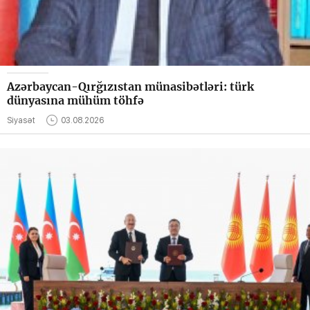
Azərbaycan-Qırğızıstan münasibətləri: türk
dünyasına mühüm töhfə
Siyasət
03.08.2026