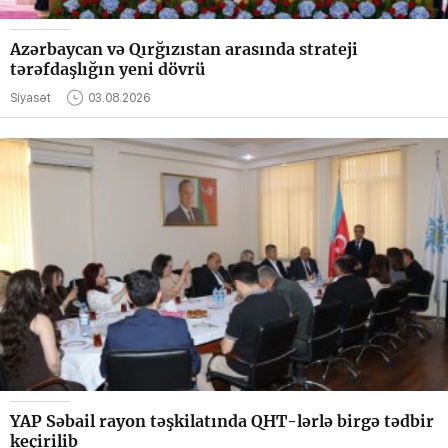
Azərbaycan və Qırğızıstan arasında strateji
tərəfdaşlığın yeni dövrü
Siyasət
03.08.2026
YAP Səbail rayon təşkilatında QHT-lərlə birgə tədbir
keçirilib