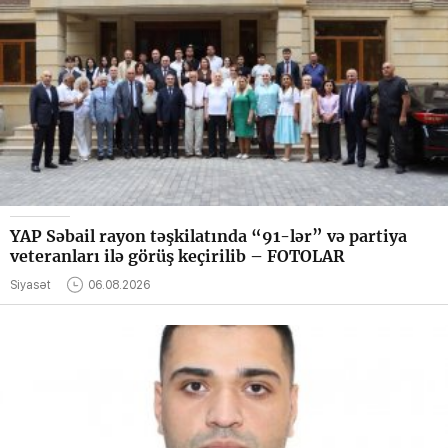
YAP Səbail rayon təşkilatında “91-lər” və partiya
veteranları ilə görüş keçirilib – FOTOLAR
Siyasət
06.08.2026