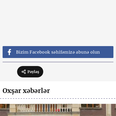
Bizim Facebook səhifəmizə abunə olun
Paylaş
Oxşar xəbərlər