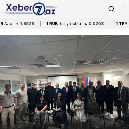
▼
1.8528
1 RUB
Rusiya rublu
▲
0.0208
1 TRY
Türkiyə lirə