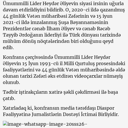
Ümummilli Lider Heydər Əliyevin siyasi irsinin uğurla
davam etdirildiyini bildirib. O, 2020-ci ildə qazanılmış
44 günlük Vətən müharibəsi Zəfərinin və 15 iyun
2021-ci ildə imzalanmış Şuşa Bəyannaməsinin
Prezidentlər cənab İlham Əliyev və cənab Rəcəb
Tayyib Ərdoğanın liderliyi ilə Türk dünyası tarixində
mühüm dönüş nöqtələrindən biri olduğunu qeyd
edib.
Konfrans çərçivəsində Ümummilli Lider Heydər
Əliyevin 15 İyun 1993-cü il Milli Qurtuluş prosesindəki
fəaliyyətlərini və 44 günlük Vətən müharibəsində əldə
olunan tarixi Zəfəri əks etdirən videoçarxlar nümayiş
olunub.
Tədbir iştirakçıların xatirə şəkli çəkdirməsi ilə başa
çatıb.
Xatırladaq ki, konfransın media tərəfdaşı Diaspor
Fəaliyyətinə Jurnalistlərin Dəstəyi İctimai Birliyidir.