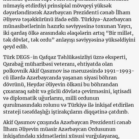
nümayiş etdirdiyi prinsipial mövqeyi yüksək
dəyərləndirərək Azərbaycan Prezidenti cənab İlham
Əliyevə təşəkkürünü ifadə edib. Türkiyə-Azərbaycan
münasibətlərinin hazırkı səviyyəsinə toxunan Yaycı,
iki qardaş ölkə arasındakı əlaqələrin artıq “Bir millət,
tək dövlət, tək ordu” anlayışı səviyyəsinə yüksəldiyini
qeyd edib.
Türk DEGS-in Qafqaz Təhlükəsizliyi üzrə eksperti,
Qarabağ müharibəsi veteranı, ehtiyatda olan
polkovnik Akif Qasımov isə məruzəsində 1991–1993-
cü illərdə Azərbaycanda yaşanan siyasi böhran
dövrünü, Heydər Əliyevin ölkəni bu böhrandan
çıxararaq sabit və güclü dövlətə çevirməsini, iqtisadi
və diplomatik uğurlarını, milli ordunun
qurulmasındakı rolunu və Türkiyə ilə inkişaf etdirilən
strateji tərəfdaşlığı iştirakçıların diqqətinə çatdırıb.
Akif Qasımov çıxışında Azərbaycan Prezidenti cənab
İlham Əliyevin müasir Azərbaycan Ordusunun
inkişafındakı xidmətlərini xüsusi vurğulayaraq,