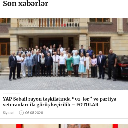
Son xəbərlər
YAP Səbail rayon təşkilatında “91-lər” və partiya
veteranları ilə görüş keçirilib – FOTOLAR
Siyasət
06.08.2026