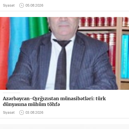
Siyasət
05.08.2026
Azərbaycan-Qırğızıstan münasibətləri: türk
dünyasına mühüm töhfə
Siyasət
03.08.2026