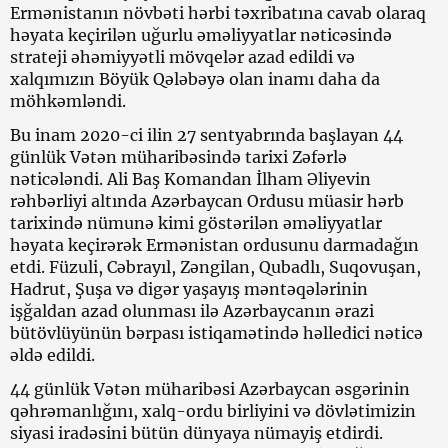
Ermənistanın növbəti hərbi təxribatına cavab olaraq
həyata keçirilən uğurlu əməliyyatlar nəticəsində
strateji əhəmiyyətli mövqelər azad edildi və
xalqımızın Böyük Qələbəyə olan inamı daha da
möhkəmləndi.
Bu inam 2020-ci ilin 27 sentyabrında başlayan 44
günlük Vətən müharibəsində tarixi Zəfərlə
nəticələndi. Ali Baş Komandan İlham Əliyevin
rəhbərliyi altında Azərbaycan Ordusu müasir hərb
tarixində nümunə kimi göstərilən əməliyyatlar
həyata keçirərək Ermənistan ordusunu darmadağın
etdi. Füzuli, Cəbrayıl, Zəngilan, Qubadlı, Suqovuşan,
Hadrut, Şuşa və digər yaşayış məntəqələrinin
işğaldan azad olunması ilə Azərbaycanın ərazi
bütövlüyünün bərpası istiqamətində həlledici nəticə
əldə edildi.
44 günlük Vətən müharibəsi Azərbaycan əsgərinin
qəhrəmanlığını, xalq-ordu birliyini və dövlətimizin
siyasi iradəsini bütün dünyaya nümayiş etdirdi.