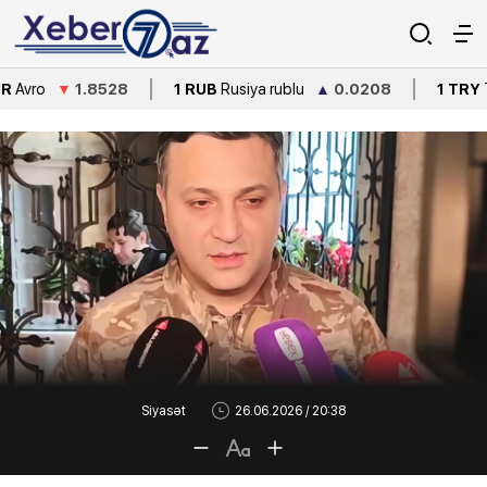
▼
1.8528
1 RUB
Rusiya rublu
▲
0.0208
1 TRY
Türkiyə lirə
Siyasət
26.06.2026 / 20:38