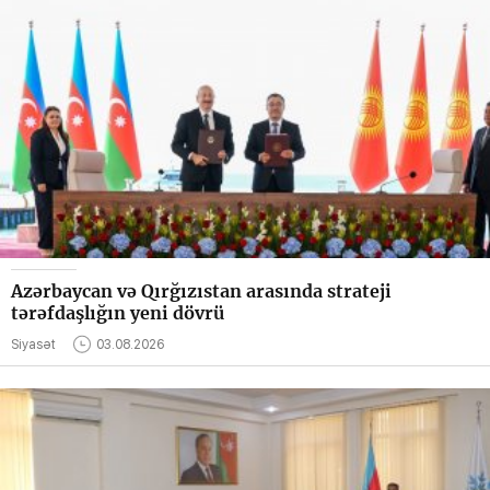
Azərbaycan və Qırğızıstan arasında strateji
tərəfdaşlığın yeni dövrü
Siyasət
03.08.2026