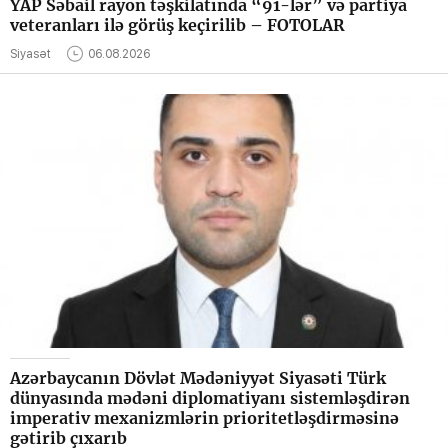
YAP Səbail rayon təşkilatında “91-lər” və partiya
veteranları ilə görüş keçirilib – FOTOLAR
Siyasət
06.08.2026
Azərbaycanın Dövlət Mədəniyyət Siyasəti Türk
dünyasında mədəni diplomatiyanı sistemləşdirən
imperativ mexanizmlərin prioritetləşdirməsinə
gətirib çıxarıb