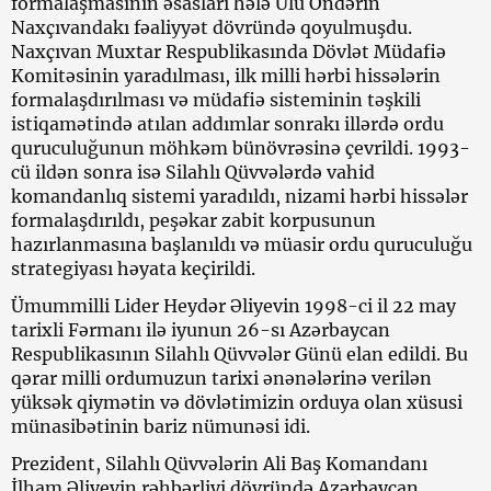
formalaşmasının əsasları hələ Ulu Öndərin
Naxçıvandakı fəaliyyət dövründə qoyulmuşdu.
Naxçıvan Muxtar Respublikasında Dövlət Müdafiə
Komitəsinin yaradılması, ilk milli hərbi hissələrin
formalaşdırılması və müdafiə sisteminin təşkili
istiqamətində atılan addımlar sonrakı illərdə ordu
quruculuğunun möhkəm bünövrəsinə çevrildi. 1993-
cü ildən sonra isə Silahlı Qüvvələrdə vahid
komandanlıq sistemi yaradıldı, nizami hərbi hissələr
formalaşdırıldı, peşəkar zabit korpusunun
hazırlanmasına başlanıldı və müasir ordu quruculuğu
strategiyası həyata keçirildi.
Ümummilli Lider Heydər Əliyevin 1998-ci il 22 may
tarixli Fərmanı ilə iyunun 26-sı Azərbaycan
Respublikasının Silahlı Qüvvələr Günü elan edildi. Bu
qərar milli ordumuzun tarixi ənənələrinə verilən
yüksək qiymətin və dövlətimizin orduya olan xüsusi
münasibətinin bariz nümunəsi idi.
Prezident, Silahlı Qüvvələrin Ali Baş Komandanı
İlham Əliyevin rəhbərliyi dövründə Azərbaycan