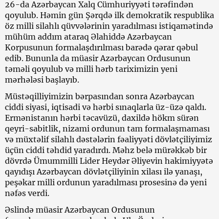
26-da Azərbaycan Xalq Cümhuriyyəti tərəfindən
qoyulub. Həmin gün Şərqdə ilk demokratik respublika
öz milli silahlı qüvvələrinin yaradılması istiqamətində
mühüm addım ataraq Əlahiddə Azərbaycan
Korpusunun formalaşdırılması barədə qərar qəbul
edib. Bununla da müasir Azərbaycan Ordusunun
təməli qoyulub və milli hərb tariximizin yeni
mərhələsi başlayıb.
Müstəqilliyimizin bərpasından sonra Azərbaycan
ciddi siyasi, iqtisadi və hərbi sınaqlarla üz-üzə qaldı.
Ermənistanın hərbi təcavüzü, daxildə hökm sürən
qeyri-sabitlik, nizami ordunun tam formalaşmaması
və müxtəlif silahlı dəstələrin fəaliyyəti dövlətçiliyimiz
üçün ciddi təhdid yaradırdı. Məhz belə mürəkkəb bir
dövrdə Ümummilli Lider Heydər Əliyevin hakimiyyətə
qayıdışı Azərbaycan dövlətçiliyinin xilası ilə yanaşı,
peşəkar milli ordunun yaradılması prosesinə də yeni
nəfəs verdi.
Əslində müasir Azərbaycan Ordusunun