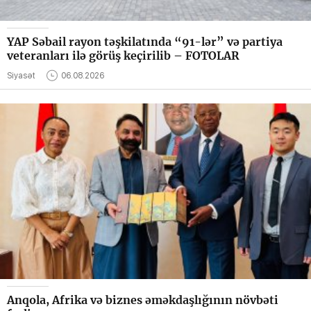
YAP Səbail rayon təşkilatında “91-lər” və partiya
veteranları ilə görüş keçirilib – FOTOLAR
Siyasət
06.08.2026
Anqola, Afrika və biznes əməkdaşlığının növbəti