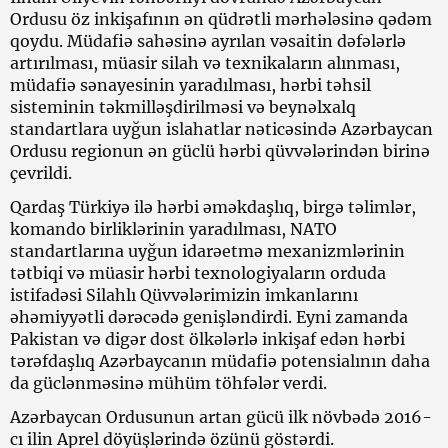
Ordusu öz inkişafının ən qüdrətli mərhələsinə qədəm
qoydu. Müdafiə sahəsinə ayrılan vəsaitin dəfələrlə
artırılması, müasir silah və texnikaların alınması,
müdafiə sənayesinin yaradılması, hərbi təhsil
sisteminin təkmilləşdirilməsi və beynəlxalq
standartlara uyğun islahatlar nəticəsində Azərbaycan
Ordusu regionun ən güclü hərbi qüvvələrindən birinə
çevrildi.
Qardaş Türkiyə ilə hərbi əməkdaşlıq, birgə təlimlər,
komando birliklərinin yaradılması, NATO
standartlarına uyğun idarəetmə mexanizmlərinin
tətbiqi və müasir hərbi texnologiyaların orduda
istifadəsi Silahlı Qüvvələrimizin imkanlarını
əhəmiyyətli dərəcədə genişləndirdi. Eyni zamanda
Pakistan və digər dost ölkələrlə inkişaf edən hərbi
tərəfdaşlıq Azərbaycanın müdafiə potensialının daha
da güclənməsinə mühüm töhfələr verdi.
Azərbaycan Ordusunun artan gücü ilk növbədə 2016-
cı ilin Aprel döyüşlərində özünü göstərdi.