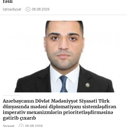
fəsli
İqtisadiyyat
06.08.2026
Azərbaycanın Dövlət Mədəniyyət Siyasəti Türk
dünyasında mədəni diplomatiyanı sistemləşdirən
imperativ mexanizmlərin prioritetləşdirməsinə
gətirib çıxarıb
Siyasət
05.08.2026