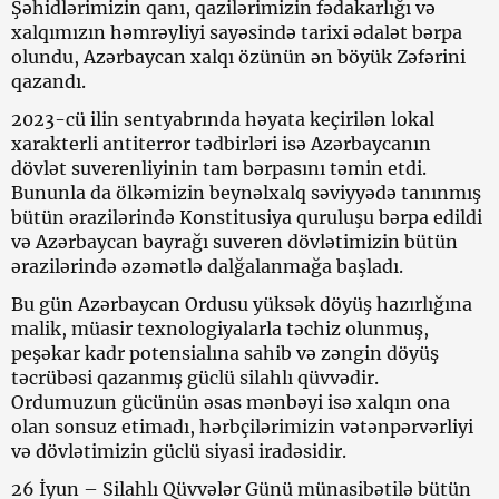
Şəhidlərimizin qanı, qazilərimizin fədakarlığı və
xalqımızın həmrəyliyi sayəsində tarixi ədalət bərpa
olundu, Azərbaycan xalqı özünün ən böyük Zəfərini
qazandı.
2023-cü ilin sentyabrında həyata keçirilən lokal
xarakterli antiterror tədbirləri isə Azərbaycanın
dövlət suverenliyinin tam bərpasını təmin etdi.
Bununla da ölkəmizin beynəlxalq səviyyədə tanınmış
bütün ərazilərində Konstitusiya quruluşu bərpa edildi
və Azərbaycan bayrağı suveren dövlətimizin bütün
ərazilərində əzəmətlə dalğalanmağa başladı.
Bu gün Azərbaycan Ordusu yüksək döyüş hazırlığına
malik, müasir texnologiyalarla təchiz olunmuş,
peşəkar kadr potensialına sahib və zəngin döyüş
təcrübəsi qazanmış güclü silahlı qüvvədir.
Ordumuzun gücünün əsas mənbəyi isə xalqın ona
olan sonsuz etimadı, hərbçilərimizin vətənpərvərliyi
və dövlətimizin güclü siyasi iradəsidir.
26 İyun – Silahlı Qüvvələr Günü münasibətilə bütün