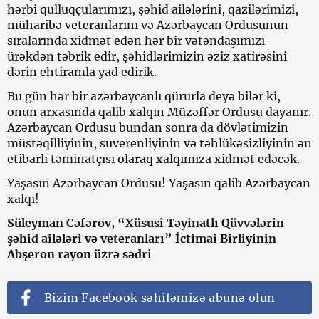
hərbi qulluqçularımızı, şəhid ailələrini, qazilərimizi,
müharibə veteranlarını və Azərbaycan Ordusunun
sıralarında xidmət edən hər bir vətəndaşımızı
ürəkdən təbrik edir, şəhidlərimizin əziz xatirəsini
dərin ehtiramla yad edirik.
Bu gün hər bir azərbaycanlı qürurla deyə bilər ki,
onun arxasında qalib xalqın Müzəffər Ordusu dayanır.
Azərbaycan Ordusu bundan sonra da dövlətimizin
müstəqilliyinin, suverenliyinin və təhlükəsizliyinin ən
etibarlı təminatçısı olaraq xalqımıza xidmət edəcək.
Yaşasın Azərbaycan Ordusu! Yaşasın qalib Azərbaycan
xalqı!
Süleyman Cəfərov, “Xüsusi Təyinatlı Qüvvələrin
şəhid ailələri və veteranları” İctimai Birliyinin
Abşeron rayon üzrə sədri
Bizim Facebook səhifəmizə abunə olun