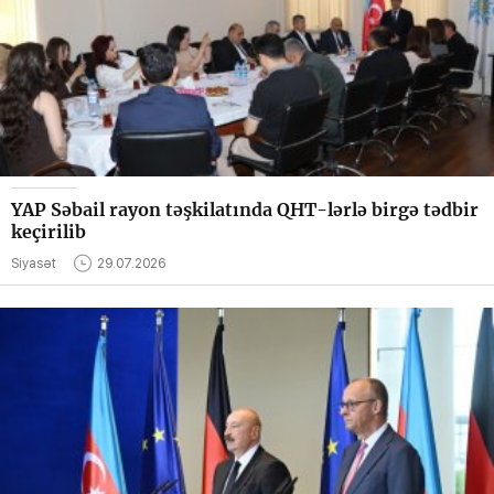
YAP Səbail rayon təşkilatında QHT-lərlə birgə tədbir
keçirilib
Siyasət
29.07.2026