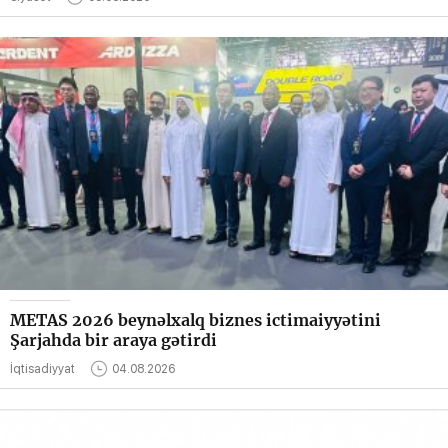
METAS 2026 beynəlxalq biznes ictimaiyyətini
Şarjahda bir araya gətirdi
İqtisadiyyat
04.08.2026