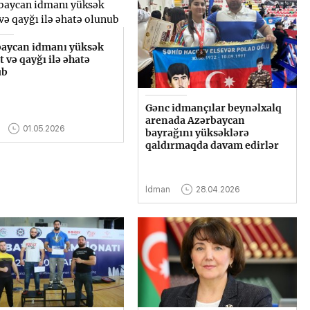
aycan idmanı yüksək
t və qayğı ilə əhatə
ub
Gənc idmançılar beynəlxalq
arenada Azərbaycan
01.05.2026
bayrağını yüksəklərə
qaldırmaqda davam edirlər
İdman
28.04.2026