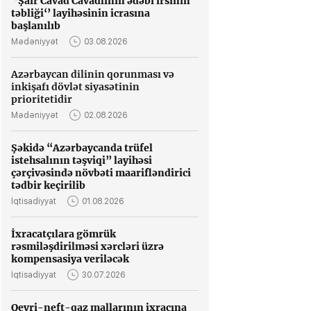
‘’Şair Cavad Cavadlının ədəbi irsinin
təbliği‘’ layihəsinin icrasına
başlanılıb
Mədəniyyət
03.08.2026
Azərbaycan dilinin qorunması və
inkişafı dövlət siyasətinin
prioritetidir
Mədəniyyət
02.08.2026
Şəkidə “Azərbaycanda trüfel
istehsalının təşviqi” layihəsi
çərçivəsində növbəti maarifləndirici
tədbir keçirilib
İqtisadiyyat
01.08.2026
İxracatçılara gömrük
rəsmiləşdirilməsi xərcləri üzrə
kompensasiya veriləcək
İqtisadiyyat
30.07.2026
Qeyri-neft-qaz mallarının ixracına