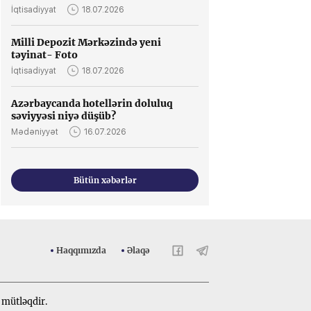
İqtisadiyyat
18.07.2026
Milli Depozit Mərkəzində yeni
təyinat- Foto
İqtisadiyyat
18.07.2026
Azərbaycanda hotellərin doluluq
səviyyəsi niyə düşüb?
Mədəniyyət
16.07.2026
Bütün xəbərlər
Haqqımızda
Əlaqə
 mütləqdir.