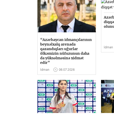
Azərb
diqqə
olun
“Azərbaycan idmançılarının
beynəlxalq arenada
İdman
qazandıqları uğurlar
ölkəmizin nüfuzunun daha
da yüksəlməsinə xidmət
edir”
İdman
06.07.2026