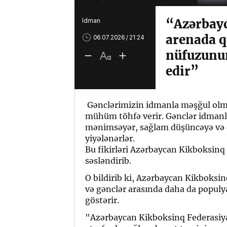
“Azərbayc
İdman
arenada q
06.07.2026 / 21:24
nüfuzunu
edir”
Gənclərimizin idmanla məşğul olma
mühüm töhfə verir. Gənclər idmanla
mənimsəyər, sağlam düşüncəyə və d
yiyələnərlər.
Bu fikirləri Azərbaycan Kikboksinq
səsləndirib.
O bildirib ki, Azərbaycan Kikboksin
və gənclər arasında daha da populya
göstərir.
"Azərbaycan Kikboksinq Federasiyas