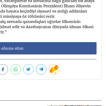
n, vətənpərvər və dövlətinə bağlı gəncləri bir araya
li Olimpiya Komitəsinin Prezidenti İlham Əliyevin
də həyata keçirdiyi siyasəti və atdığı addımları
i missiyaya öz töhfəsini verir.
alq arenada qazandıqları uğurlar ölkəmizin
idmət edir və Azərbaycanın dünyada idman ölkəsi
ir."
ə abunə olun