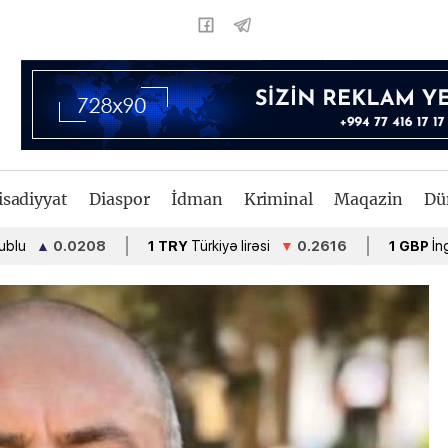
isadiyyat
Diaspor
İdman
Kriminal
Maqazin
Dü
▲
0.0208
1 TRY
Türkiyə lirəsi
▼
0.2616
1 GBP
İngiltərə 