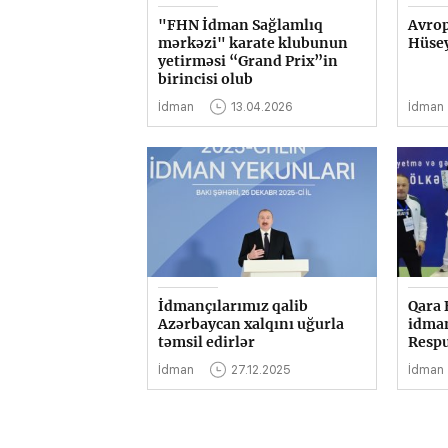
"FHN İdman Sağlamlıq
Avrop
mərkəzi" karate klubunun
Hüsey
yetirməsi “Grand Prix”in
birincisi olub
İdman
13.04.2026
İdman
İdmançılarımız qalib
Qara 
Azərbaycan xalqını uğurla
idman
təmsil edirlər
Respu
İdman
27.12.2025
İdman