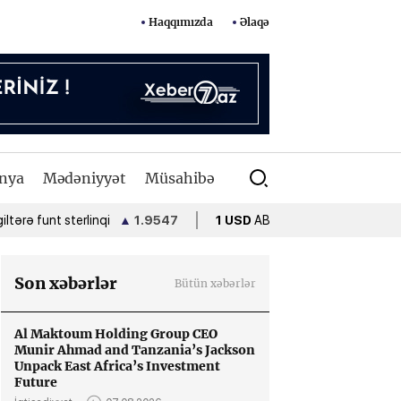
Haqqımızda
Əlaqə
nya
Mədəniyyət
Müsahibə
funt sterlinqi
▲
1.9547
1 USD
ABŞ dolları
•
1.7000
1 E
Son xəbərlər
Bütün xəbərlər
Al Maktoum Holding Group CEO
Munir Ahmad and Tanzania’s Jackson
Unpack East Africa’s Investment
Future