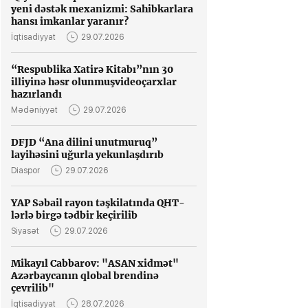
yeni dəstək mexanizmi: Sahibkarlara
hansı imkanlar yaranır?
İqtisadiyyat
29.07.2026
“Respublika Xatirə Kitabı”nın 30
illiyinə həsr olunmuşvideoçarxlar
hazırlandı
Mədəniyyət
29.07.2026
DFJD “Ana dilini unutmuruq”
layihəsini uğurla yekunlaşdırıb
Diaspor
29.07.2026
YAP Səbail rayon təşkilatında QHT-
lərlə birgə tədbir keçirilib
Siyasət
29.07.2026
Mikayıl Cabbarov: "ASAN xidmət"
Azərbaycanın qlobal brendinə
çevrilib"
İqtisadiyyat
28.07.2026