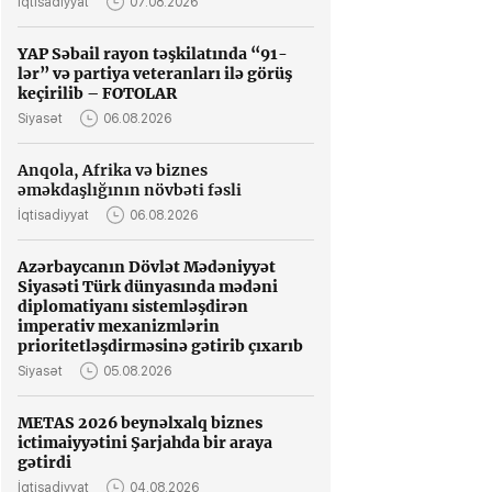
İqtisadiyyat
07.08.2026
YAP Səbail rayon təşkilatında “91-
lər” və partiya veteranları ilə görüş
keçirilib – FOTOLAR
Siyasət
06.08.2026
Anqola, Afrika və biznes
əməkdaşlığının növbəti fəsli
İqtisadiyyat
06.08.2026
Azərbaycanın Dövlət Mədəniyyət
Siyasəti Türk dünyasında mədəni
diplomatiyanı sistemləşdirən
imperativ mexanizmlərin
prioritetləşdirməsinə gətirib çıxarıb
Siyasət
05.08.2026
METAS 2026 beynəlxalq biznes
ictimaiyyətini Şarjahda bir araya
gətirdi
İqtisadiyyat
04.08.2026