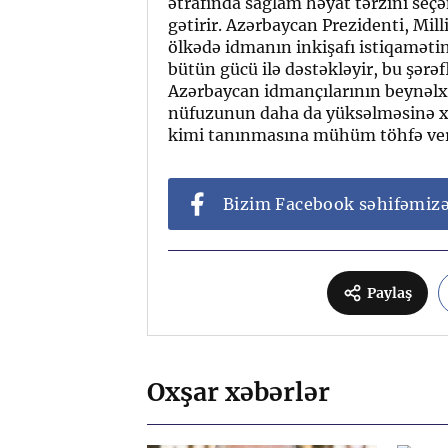
ətrafında sağlam həyat tərzini seçə
gətirir. Azərbaycan Prezidenti, Mil
ölkədə idmanın inkişafı istiqamətin
bütün gücü ilə dəstəkləyir, bu şərəfl
Azərbaycan idmançılarının beynəlx
nüfuzunun daha da yüksəlməsinə x
kimi tanınmasına mühüm töhfə ver
Bizim Facebook səhifəmiz
Paylaş
Oxşar xəbərlər