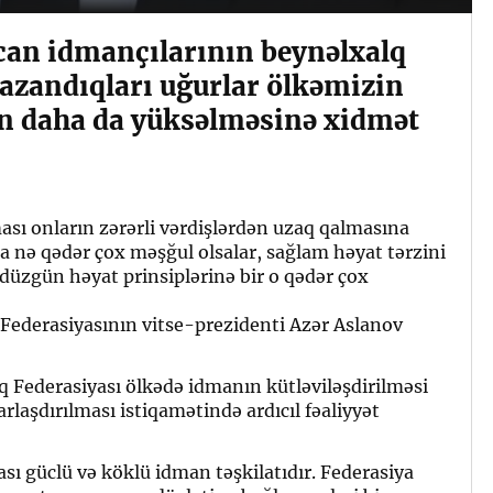
an idmançılarının beynəlxalq
azandıqları uğurlar ölkəmizin
n daha da yüksəlməsinə xidmət
sı onların zərərli vərdişlərdən uzaq qalmasına
 nə qədər çox məşğul olsalar, sağlam həyat tərzini
üzgün həyat prinsiplərinə bir o qədər çox
 Federasiyasının vitse-prezidenti Azər Aslanov
q Federasiyası ölkədə idmanın kütləviləşdirilməsi
rlaşdırılması istiqamətində ardıcıl fəaliyyət
ı güclü və köklü idman təşkilatıdır. Federasiya