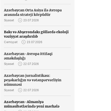
Azərbaycan Orta Asiya ilə Avropa
arasında strateji körpüdür
Siyasət
23.07.2026
Bakı və Abşerondakı göllərdə ekoloji
vəziyyət araşdırılıb
Cəmiyyət
23.07.2026
Azərbaycan-Avropa ittifaqi
əməkdaşlığı
Siyasət
22.07.2026
Azərbaycan jurnalistikası:
peşəkarlığın və vətənpərvərliyin
nümunəsi
Siyasət
22.07.2026
Azərbaycan-Almaniya
münasibətlərində yeni mərhələ