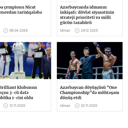
a çempionu Nicat
Azərbaycanda idmanın
novdan tarixiqələbə
inkişafı: dövlət siyasətinin
strateji prioriteti və milli
gücün təzahürü
06.04.2026
İdman
29.12.2025
Brilliant klubunun
Azərbaycan döyüşçüsü “One
çısı 3-cü dəfə
Championship”də möhtəşəm
blika 1-cisi oldu
dönüş etdi
12.11.2025
İdman
02.11.2025