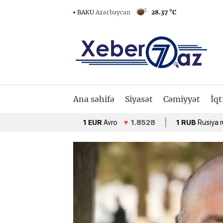
BAKU
Azərbaycan
28.37 °C
Ana səhifə
Siyasət
Cəmiyyət
İqt
1 EUR
Avro
▼
1.8528
1 RUB
Rusiya rublu