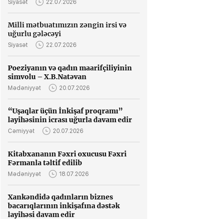
Siyasət
22.07.2026
Milli mətbuatımızın zəngin irsi və
uğurlu gələcəyi
Siyasət
22.07.2026
Poeziyanın və qadın maarifçiliyinin
simvolu – X.B.Natəvan
Mədəniyyət
20.07.2026
“Uşaqlar üçün İnkişaf proqramı”
layihəsinin icrası uğurla davam edir
Cəmiyyət
20.07.2026
Kitabxananın Fəxri oxucusu Fəxri
Fərmanla təltif edilib
Mədəniyyət
18.07.2026
Xankəndidə qadınların biznes
bacarıqlarının inkişafına dəstək
layihəsi davam edir