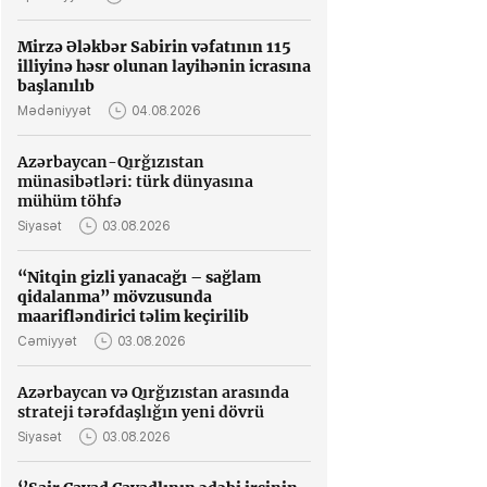
Mirzə Ələkbər Sabirin vəfatının 115
illiyinə həsr olunan layihənin icrasına
başlanılıb
Mədəniyyət
04.08.2026
Azərbaycan-Qırğızıstan
münasibətləri: türk dünyasına
mühüm töhfə
Siyasət
03.08.2026
“Nitqin gizli yanacağı – sağlam
qidalanma” mövzusunda
maarifləndirici təlim keçirilib
Cəmiyyət
03.08.2026
Azərbaycan və Qırğızıstan arasında
strateji tərəfdaşlığın yeni dövrü
Siyasət
03.08.2026