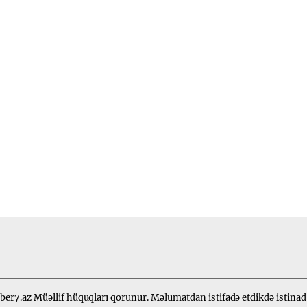
er7.az Müəllif hüquqları qorunur. Məlumatdan istifadə etdikdə istinad