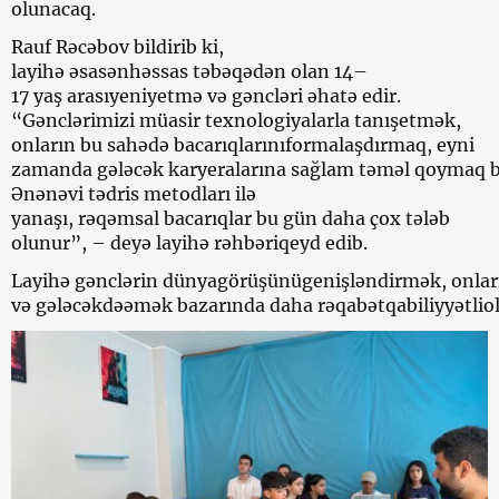
olunacaq.
Rauf Rəcəbov bildirib ki,
layihə əsasənhəssas təbəqədən olan 14–
17 yaş arasıyeniyetmə və gəncləri əhatə edir.
“Gənclərimizi müasir texnologiyalarla tanışetmək,
onların bu sahədə bacarıqlarınıformalaşdırmaq, eyni
zamanda gələcək karyeralarına sağlam təməl qoymaq b
Ənənəvi tədris metodları ilə
yanaşı, rəqəmsal bacarıqlar bu gün daha çox tələb
olunur”, – deyə layihə rəhbəriqeyd edib.
Layihə gənclərin dünyagörüşünügenişləndirmək, onlar
və gələcəkdəəmək bazarında daha rəqabətqabiliyyətliol