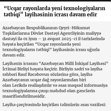
“Ucqar rayonlarda yeni texnologiyaların
tətbiqi” layihəsinin icrası davam edir
Azərbaycan Respublikasının Qeyri-Hökumət
Təşkilatlarına Dövlət Dəstəyi Agentliyinin maliyyə
dəstəyi ilə 01 iyun – 31 avqust 2025-ci il tarixlərində
həyata keçirilən “Ucqar rayonlarda yeni
texnologiyaların tətbiqi” layihəsinin icrası uğurla
davam edir.
Layihənin icrasını “Azərbaycan Milli İnkişaf Layihəsi”
İctimai Birliyi həyata keçirir. Birliyin sədri və layihə
rəhbəri Rauf Rəcəbovun sözlərinə görə, layihə
Azərbaycanın ucqar dağ rayonlarından biri
olan Lerikdə reallaşdırılır və əsas məqsəd informasiya
texnologiyalarına çıxışı məhdud olan gənclərin
maarifləndirilməsidir.
Layihə çərçivəsində keçirilən təlimlərin əsas vəzifəsi: