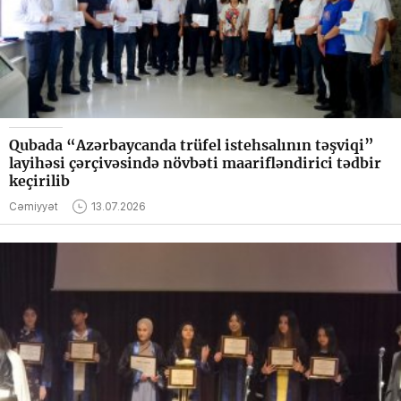
Qubada “Azərbaycanda trüfel istehsalının təşviqi”
layihəsi çərçivəsində növbəti maarifləndirici tədbir
keçirilib
Cəmiyyət
13.07.2026