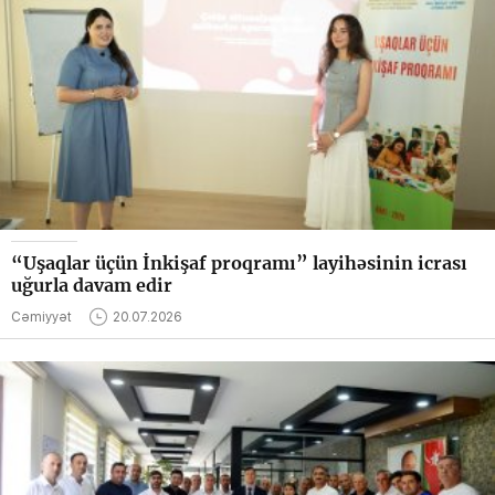
“Uşaqlar üçün İnkişaf proqramı” layihəsinin icrası
uğurla davam edir
Cəmiyyət
20.07.2026