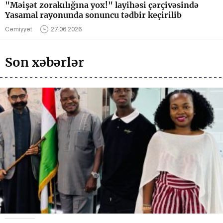
"Məişət zorakılığına yox!" layihəsi çərçivəsində
Yasamal rayonunda sonuncu tədbir keçirilib
Cəmiyyət
27.06.2026
Son xəbərlər