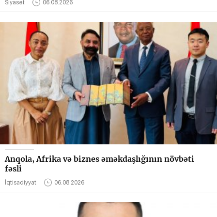
Siyasət
06.08.2026
Anqola, Afrika və biznes əməkdaşlığının növbəti
fəsli
İqtisadiyyat
06.08.2026