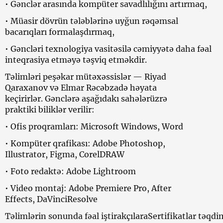
• Gənclər arasında kompüter savadlılığını artırmaq,
• Müasir dövrün tələblərinə uyğun rəqəmsal
bacarıqları formalaşdırmaq,
• Gəncləri texnologiya vasitəsilə cəmiyyətə daha fəal
inteqrasiya etməyə təşviq etməkdir.
Təlimləri peşəkar mütəxəssislər — Riyad
Qaraxanov və Elmar Rəcəbzadə həyata
keçirirlər. Gənclərə aşağıdakı sahələrüzrə
praktiki biliklər verilir:
• Ofis proqramları: Microsoft Windows, Word
• Kompüter qrafikası: Adobe Photoshop,
Illustrator, Figma, CorelDRAW
• Foto redaktə: Adobe Lightroom
• Video montaj: Adobe Premiere Pro, After
Effects, DaVinciResolve
Təlimlərin sonunda fəal iştirakçılaraSertifikatlar təqdi