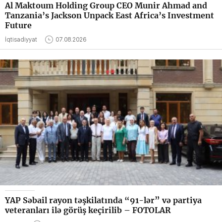
Al Maktoum Holding Group CEO Munir Ahmad and
Tanzania’s Jackson Unpack East Africa’s Investment
Future
İqtisadiyyat
07.08.2026
YAP Səbail rayon təşkilatında “91-lər” və partiya
veteranları ilə görüş keçirilib – FOTOLAR