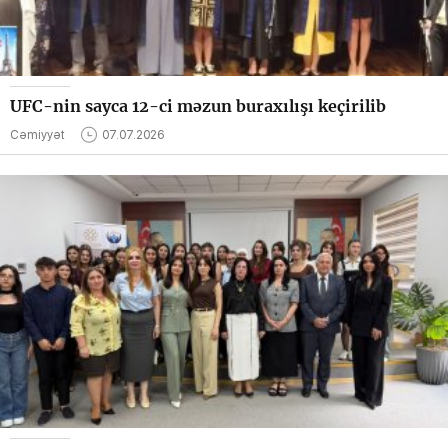
UFC-nin sayca 12-ci məzun buraxılışı keçirilib
Cəmiyyət
07.07.2026