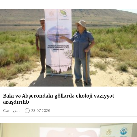
Bakı və Abşerondakı göllərdə ekoloji vəziyyət
araşdırılıb
Cəmiyyət
23.07.2026