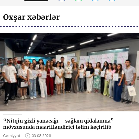
Oxşar xəbərlər
“Nitqin gizli yanacağı – sağlam qidalanma”
mövzusunda maarifləndirici təlim keçirilib
Cəmiyyət
03.08.2026