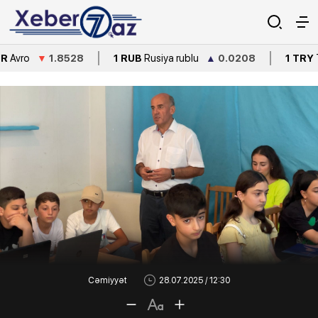
.8528
1 RUB
Rusiya rublu
▲
0.0208
1 TRY
Türkiyə lirəsi
Cəmiyyət
28.07.2025 / 12:30