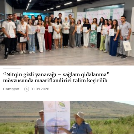
“Nitqin gizli yanacağı – sağlam qidalanma”
mövzusunda maarifləndirici təlim keçirilib
Cəmiyyət
03.08.2026