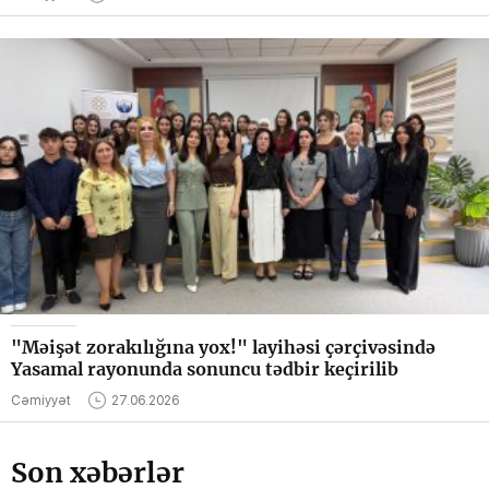
"Məişət zorakılığına yox!" layihəsi çərçivəsində
Yasamal rayonunda sonuncu tədbir keçirilib
Cəmiyyət
27.06.2026
Son xəbərlər