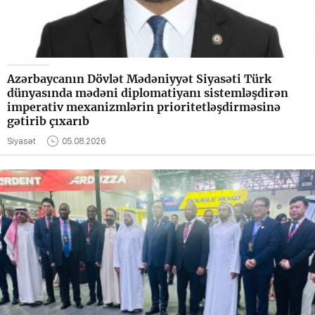
Azərbaycanın Dövlət Mədəniyyət Siyasəti Türk
dünyasında mədəni diplomatiyanı sistemləşdirən
imperativ mexanizmlərin prioritetləşdirməsinə
gətirib çıxarıb
Siyasət
05.08.2026