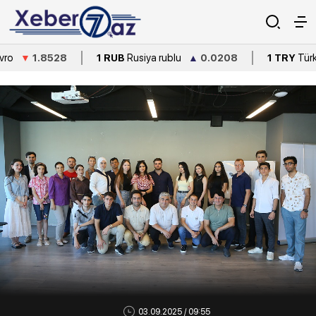
1 RUB
Rusiya rublu
▲
0.0208
1 TRY
Türkiyə lirəsi
▼
0.261
03.09.2025 / 09:55