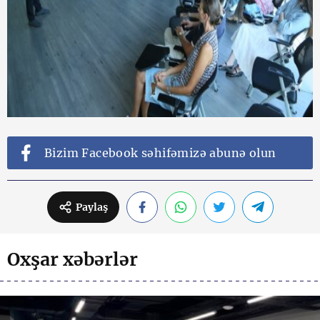
Bizim Facebook səhifəmizə abunə olun
Paylaş
Oxşar xəbərlər