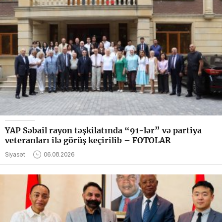
YAP Səbail rayon təşkilatında “91-lər” və partiya
veteranları ilə görüş keçirilib – FOTOLAR
Siyasət
06.08.2026