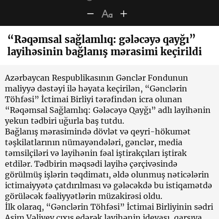
“Rəqəmsal sağlamlıq: gələcəyə qayğı”
layihəsinin bağlanış mərasimi keçirildi
Azərbaycan Respublikasının Gənclər Fondunun
maliyyə dəstəyi ilə həyata keçirilən, “Gənclərin
Töhfəsi” İctimai Birliyi tərəfindən icra olunan
“Rəqəmsal Sağlamlıq: Gələcəyə Qayğı” adlı layihənin
yekun tədbiri uğurla baş tutdu.
Bağlanış mərasimində dövlət və qeyri-hökumət
təşkilatlarının nümayəndələri, gənclər, media
təmsilçiləri və layihənin fəal iştirakçıları iştirak
etdilər. Tədbirin məqsədi layihə çərçivəsində
görülmüş işlərin təqdimatı, əldə olunmuş nəticələrin
ictimaiyyətə çatdırılması və gələcəkdə bu istiqamətdə
görüləcək fəaliyyətlərin müzakirəsi oldu.
İlk olaraq, “Gənclərin Töhfəsi” İctimai Birliyinin sədri
Asim Vəliyev çıxış edərək layihənin ideyası, qarşıya