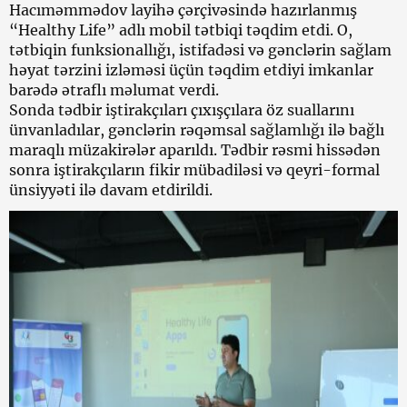
Hacıməmmədov layihə çərçivəsində hazırlanmış
“Healthy Life” adlı mobil tətbiqi təqdim etdi. O,
tətbiqin funksionallığı, istifadəsi və gənclərin sağlam
həyat tərzini izləməsi üçün təqdim etdiyi imkanlar
barədə ətraflı məlumat verdi.
Sonda tədbir iştirakçıları çıxışçılara öz suallarını
ünvanladılar, gənclərin rəqəmsal sağlamlığı ilə bağlı
maraqlı müzakirələr aparıldı. Tədbir rəsmi hissədən
sonra iştirakçıların fikir mübadiləsi və qeyri-formal
ünsiyyəti ilə davam etdirildi.