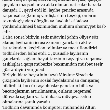
qoyulan məqsədlər və əldə olunan nəticələr barədə
danışdı. O, qeyd etdi ki, layihə gənclər arasında
rəqəmsal sağlamlıq vərdişlərinin təşviqi, onların
texnologiyadan düzgün və faydalı istifadəyə
yönləndirilməsi baxımından mühüm əhəmiyyət kəsb
edir.
Daha sonra birliyin sədr müavini Şahin Əliyev söz
alaraq layihənin icrası zamanı gənclərin aktiv
iştirakından, keçirilən təlimlər və maarifləndirici
tədbirlərdən bəhs etdi. O, xüsusilə layihənin
gənclərdə sağlam həyat tərzinin təşviqi və rəqəmsal
asılılıqlara qarşı mübarizə baxımından müsbət təsir
göstərdiyini vurğuladı.
Birliyin idarə heyətinin üzvü Mirsirac Siraclı da
çıxışında layihənin sosial faydalarından danışaraq
bildirdi ki, bu cür təşəbbüslər gənclərin bilik və
bacarıqlarının artırılmasına, onların rəqəmsal
dünyada sağlam və təhlükəsiz mövqeyə sahib
olmalarına şərait yaradır.
Tədbirin davamında kompüter mühəndisi Altun