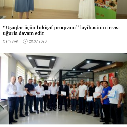
“Uşaqlar üçün İnkişaf proqramı” layihəsinin icrası
uğurla davam edir
Cəmiyyət
20.07.2026