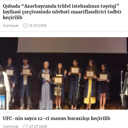
Qubada “Azərbaycanda trüfel istehsalının təşviqi”
layihəsi çərçivəsində növbəti maarifləndirici tədbir
keçirilib
Cəmiyyət
13.07.2026
UFC-nin sayca 12-ci məzun buraxılışı keçirilib
Cəmiyyət
07.07.2026