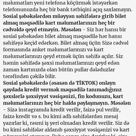
məlumatları yeni telefona köçürmək istəyərkən
telefonunuzda heç bir bank tətbiqini açıq saxlamayın.
Sosial şəbəkələrdən müəyyən səhifələrə girib bilet
almaq məqsədilə kart məlumatlarınızı heç bir
cədvəldə qeyd etməyin. Məsələn
- Siz hər hansı bir
sosial şəbəkədən bilet almaq məqsədilə hər hansı
səhifəyə keçid edərkən. Bilet almaq üçün Sizə cədvəl
formasında anket məlumatlarınızı və kart
məlumatlarınızı qeyd etmək üçün səhifə açılır. Siz
həmin səhifədə şəxsi məlumatlarınızı qeyd edən
zaman kartınızda olan bütün pullar dələduzlar
tərəfindən çəkilə bilir.
Sosial şəbəkələrdə (əsasən də TİKTOK) onlayn
qaydada kredit vermək məqsədilə tanımadığınız
şəxslərlə şəxsiyyət vəsiqənizi, fin kodunuzu, kart
məlumatlarınızı heç bir halda paylaşmayın. Məsələn
- Sizə instagramda kredit verilir, faizə pul verilir,
faizə kredit və s. bu kimi adlı səhifələrdən mesaj
yazırlar ki, rəsmi iş yeri olmadan kredit verilir. Siz də
bu kimi səhifələr aldanıb şəxsiyyət vəsiqənizi və kart