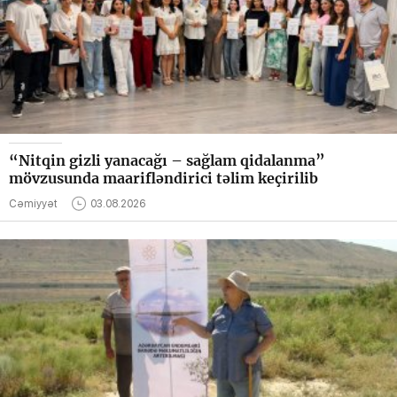
“Nitqin gizli yanacağı – sağlam qidalanma”
mövzusunda maarifləndirici təlim keçirilib
Cəmiyyət
03.08.2026