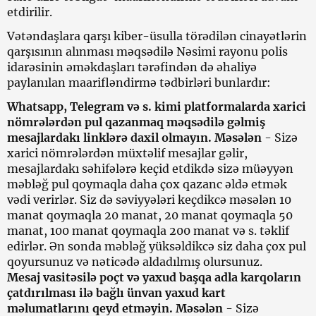
etdirilir.
Vətəndaşlara qarşı kiber-üsulla törədilən cinayətlərin
qarşısının alınması məqsədilə Nəsimi rayonu polis
idarəsinin əməkdaşları tərəfindən də əhaliyə
paylanılan maarifləndirmə tədbirləri bunlardır:
Whatsapp, Telegram və s. kimi platformalarda xarici
nömrələrdən pul qazanmaq məqsədilə gəlmiş
mesajlardakı linklərə daxil olmayın. Məsələn
- Sizə
xarici nömrələrdən müxtəlif mesajlar gəlir,
mesajlardakı səhifələrə keçid etdikdə sizə müəyyən
məbləğ pul qoymaqla daha çox qazanc əldə etmək
vədi verirlər. Siz də səviyyələri keçdikcə məsələn 10
manat qoymaqla 20 manat, 20 manat qoymaqla 50
manat, 100 manat qoymaqla 200 manat və s. təklif
edirlər. Ən sonda məbləğ yüksəldikcə siz daha çox pul
qoyursunuz və nəticədə aldadılmış olursunuz.
Mesaj vasitəsilə poçt və yaxud başqa adla karqoların
çatdırılması ilə bağlı ünvan yaxud kart
məlumatlarını qeyd etməyin. Məsələn
- Sizə