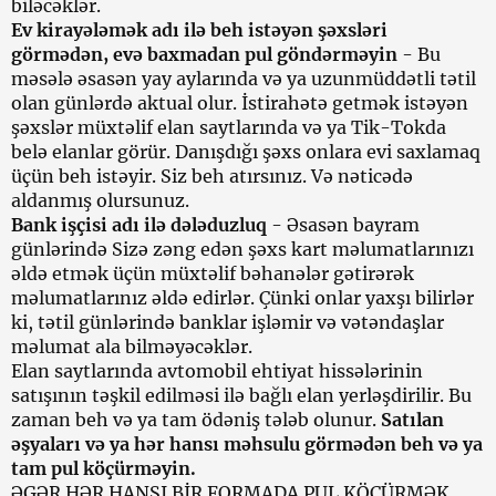
biləcəklər.
Ev kirayələmək adı ilə beh istəyən şəxsləri
görmədən, evə baxmadan pul göndərməyin
- Bu
məsələ əsasən yay aylarında və ya uzunmüddətli tətil
olan günlərdə aktual olur. İstirahətə getmək istəyən
şəxslər müxtəlif elan saytlarında və ya Tik-Tokda
belə elanlar görür. Danışdığı şəxs onlara evi saxlamaq
üçün beh istəyir. Siz beh atırsınız. Və nəticədə
aldanmış olursunuz.
Bank işçisi adı ilə dələduzluq
- Əsasən bayram
günlərində Sizə zəng edən şəxs kart məlumatlarınızı
əldə etmək üçün müxtəlif bəhanələr gətirərək
məlumatlarınız əldə edirlər. Çünki onlar yaxşı bilirlər
ki, tətil günlərində banklar işləmir və vətəndaşlar
məlumat ala bilməyəcəklər.
Elan saytlarında avtomobil ehtiyat hissələrinin
satışının təşkil edilməsi ilə bağlı elan yerləşdirilir. Bu
zaman beh və ya tam ödəniş tələb olunur.
Satılan
əşyaları və ya hər hansı məhsulu görmədən beh və ya
tam pul köçürməyin.
ƏGƏR HƏR HANSI BİR FORMADA PUL KÖÇÜRMƏK