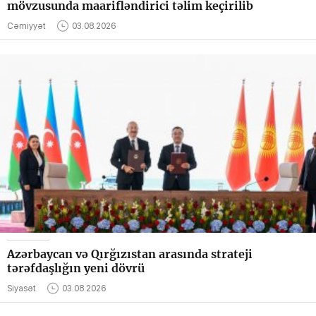
mövzusunda maarifləndirici təlim keçirilib
Cəmiyyət
03.08.2026
Azərbaycan və Qırğızıstan arasında strateji
tərəfdaşlığın yeni dövrü
Siyasət
03.08.2026