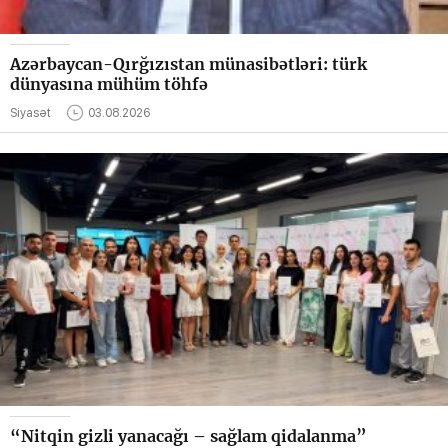
Azərbaycan-Qırğızıstan münasibətləri: türk
dünyasına mühüm töhfə
Siyasət
03.08.2026
“Nitqin gizli yanacağı – sağlam qidalanma”