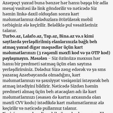
Azərpoçt yaxud buna bənzər hər hansı başqa bir adla
mesaj vasitəsi ilə link göndərilir və nəticədə Siz
həmin linkə daxil olduqdan sonra kart
məlumatlarınız dələduzlara ötürülərək mobil
tətbiqiniz ələ keçirilir. Beləliklə pul vəsaitləriniz
talanır.
Turbo.az, Lalafo.az, Tap.az, Bina.az və.s kimi
saytlarda yerləşdirilmiş elanlarınızla bağlı beh
atmaq yaxud digər məqsədlər üçün kart
məlumatlarınızı (3 rəqəmli məxfi kod və ya OTP kod)
paylaşmayın. Məsələn
- Siz özünüzə məxsus hər
hansı bir predmeti satmaq üçün elan saytına
yerləşdirirsiniz. Dələduz Sizə zəng edərək və ya sms
yazaraq Azərbaycanda olmadığını, kart
məlumatlarınızı və şəxsiyyət vəsiqənizi istəyərək beh
atmaq istədiyini bildirir. Nəticədə Sizdən həmin
predmeti almaq üçün beh atacaqları adı ilə kart
məlumatlarınızı (əsasən də kartın arxasında olan
məxfi CVV kodu) istədikdə kart məlumatlarınız ələ
keçirilir və nəticədə pullarınız talanır.