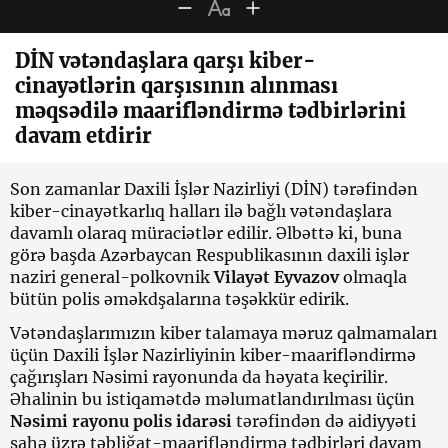
DİN vətəndaşlara qarşı kiber-
cinayətlərin qarşısının alınması
məqsədilə maarifləndirmə tədbirlərini
davam etdirir
Son zamanlar Daxili İşlər Nazirliyi (DİN) tərəfindən
kiber-cinayətkarlıq halları ilə bağlı vətəndaşlara
davamlı olaraq müraciətlər edilir. Əlbəttə ki, buna
görə başda Azərbaycan Respublikasının daxili işlər
naziri general-polkovnik
Vilayət Eyvazov
olmaqla
bütün polis əməkdşalarına təşəkkür edirik.
Vətəndaşlarımızın kiber talamaya məruz qalmamaları
üçün Daxili İşlər Nazirliyinin kiber-maarifləndirmə
çağırışları Nəsimi rayonunda da həyata keçirilir.
Əhalinin bu istiqamətdə məlumatlandırılması üçün
Nəsimi rayonu polis idarəsi
tərəfindən də aidiyyəti
sahə üzrə təbliğat-maarifləndirmə tədbirləri davam