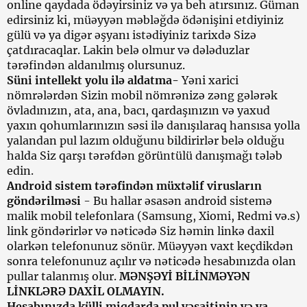
online qaydada ödəyirsiniz və ya beh atırsınız. Güman
edirsiniz ki, müəyyən məbləğdə ödənişini etdiyiniz
gülü və ya digər əşyanı istədiyiniz tarixdə Sizə
çatdıracaqlar. Lakin belə olmur və dələduzlar
tərəfindən aldanılmış olursunuz.
Süni intellekt yolu ilə aldatma
-
Yəni xarici
nömrələrdən Sizin mobil nömrənizə zəng gələrək
övladınızın, ata, ana, bacı, qardaşınızın və yaxud
yaxın qohumlarınızın səsi ilə danışılaraq hansısa yolla
yalandan pul lazım olduğunu bildirirlər belə olduğu
halda Siz qarşı tərəfdən görüntülü danışmağı tələb
edin.
Android sistem tərəfindən müxtəlif virusların
göndərilməsi
- Bu hallar əsasən android sistemə
malik mobil telefonlara (Samsung, Xiomi, Redmi və.s)
link göndərirlər və nəticədə Siz həmin linkə daxil
olarkən telefonunuz sönür. Müəyyən vaxt keçdikdən
sonra telefonunuz açılır və nəticədə hesabınızda olan
pullar talanmış olur.
MƏNŞƏYİ BİLİNMƏYƏN
LİNKLƏRƏ DAXİL OLMAYIN.
Hesabınızda külli miqdarda pul vəsaitinin və ya