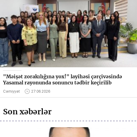
"Məişət zorakılığına yox!" layihəsi çərçivəsində
Yasamal rayonunda sonuncu tədbir keçirilib
Cəmiyyət
27.06.2026
Son xəbərlər