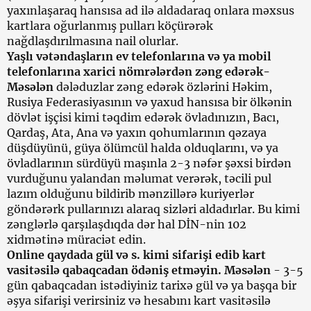
yaxınlaşaraq hansısa ad ilə aldadaraq onlara məxsus
kartlara oğurlanmış pulları köçürərək
nağdlaşdırılmasına nail olurlar.
Yaşlı vətəndaşların ev telefonlarına və ya mobil
telefonlarına xarici nömrələrdən zəng edərək-
Məsələn
dələduzlar zəng edərək özlərini Həkim,
Rusiya Federasiyasının və yaxud hansısa bir ölkənin
dövlət işçisi kimi təqdim edərək övladınızın, Bacı,
Qardaş, Ata, Ana və yaxın qohumlarının qəzaya
düşdüyünü, güya ölümcül halda olduqlarını, və ya
övladlarının sürdüyü maşınla 2-3 nəfər şəxsi birdən
vurduğunu yalandan məlumat verərək, təcili pul
lazım olduğunu bildirib mənzillərə kuriyerlər
göndərərk pullarınızı alaraq sizləri aldadırlar. Bu kimi
zənglərlə qarşılaşdıqda dər hal DİN-nin 102
xidmətinə müraciət edin.
Online qaydada gül və s. kimi sifarişi edib kart
vasitəsilə qabaqcadan ödəniş etməyin. Məsələn
- 3-5
gün qabaqcadan istədiyiniz tarixə gül və ya başqa bir
əşya sifarişi verirsiniz və hesabını kart vasitəsilə