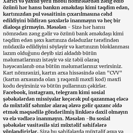
Xarici və yaxud yerli mobil nömrələrdən zəng edib
özünü hər hansı bankın əməkdaşı kimi təqdim edən,
kartınızdan pul vəsaitinin çıxarılmasına cəhd
edildiyini bildirən şəxslərlə inanmayın və heç bir
dialoqa girməyin. Məsələn
- Sizə hər hansı
nömrədən zəng gəlir və özünü bank əməkdaşı kimi
təqdim edən şəxs kartınıza dələduzlar tərəfindən
müdaxilə edildiyini söyləyir və kartınızın bloklanması
lazım olduğunu deyib sizi aldadıb bütün
məlumatlarınızı istəyir və siz təbii olaraq
həyəcanlanıb ona bütün məlumatlarınız verirsiniz.
Kart nömrənizi, kartın arxa hissəsində olan "CVV"
(kartın arxasında olan 3 rəqəmli məxfi kod) məxfi
kodu deyirsiniz və bütün pullarınızı çəkirlər.
Facebook, instagram, telegram kimi sosial
şəbəkələrdən missiyalar keçərək pul qazanmaq eləcə
də müxtəlif səhmlər alaraq əlavə gəlir qazanc əldə
etmək məqsədilə göndərilmiş linklərə daxil olmayın
və elə vədlərə inanmayın. Məsələn -Bu sosial
şəbəkələr vasitəsilə sizi müxtəlif səhifələrə
yönləndirirlər
.
Sizə bu səhifələrdə müxtəlif əşya və