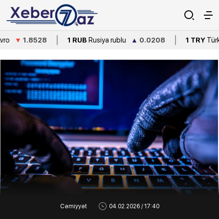
28
1 RUB
Rusiya rublu
▲
0.0208
1 TRY
Türkiyə lirəsi
▼
Cəmiyyət
04.02.2026 / 17:40