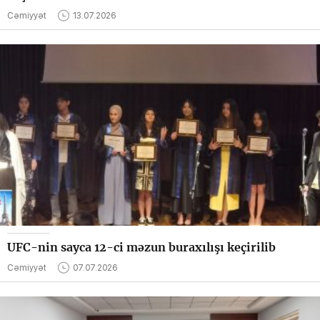
Cəmiyyət
13.07.2026
UFC-nin sayca 12-ci məzun buraxılışı keçirilib
Cəmiyyət
07.07.2026