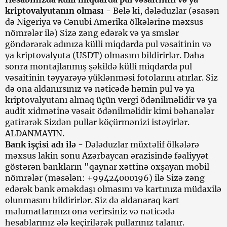
kriptovalyutanın olması
- Belə ki, dələduzlar (əsasən
də Nigeriya və Cənubi Amerika ölkələrinə məxsus
nömrələr ilə) Sizə zəng edərək və ya smslər
göndərərək adınıza külli miqdarda pul vəsaitinin və
ya kriptovalyuta (USDT) olmasını bildirirlər. Daha
sonra montajlanmış şəkildə külli miqdarda pul
vəsaitinin təyyarəyə yüklənməsi fotolarını atırlar. Siz
də ona aldanırsınız və nəticədə həmin pul və ya
kriptovalyutanı almaq üçün vergi ödənilməlidir və ya
audit xidmətinə vəsait ödənilməlidir kimi bəhanələr
gətirərək Sizdən pullar köçürmənizi istəyirlər.
ALDANMAYIN.
Bank işçisi adı ilə
- Dələduzlar müxtəlif ölkələrə
məxsus lakin sonu Azərbaycan ərazisində fəaliyyət
göstərən bankların "qaynar xəttinə oxşayan mobil
nömrələr (məsələn: +99424000196) ilə Sizə zəng
edərək bank əməkdaşı olmasını və kartınıza müdaxilə
olunmasını bildirirlər. Siz də aldanaraq kart
məlumatlarınızı ona verirsiniz və nəticədə
hesablarınız ələ keçirilərək pullarınız talanır.