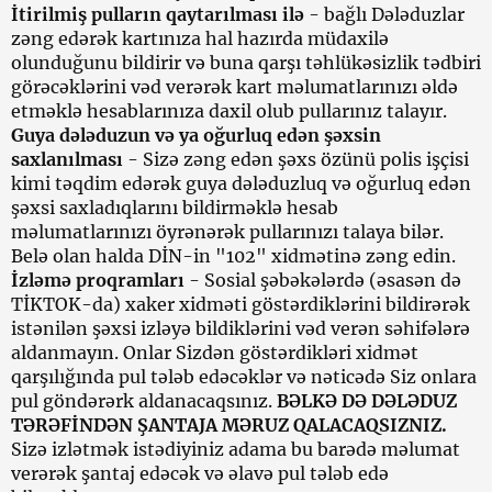
İtirilmiş pulların qaytarılması ilə
- bağlı Dələduzlar
zəng edərək kartınıza hal hazırda müdaxilə
olunduğunu bildirir və buna qarşı təhlükəsizlik tədbiri
görəcəklərini vəd verərək kart məlumatlarınızı əldə
etməklə hesablarınıza daxil olub pullarınız talayır.
Guya dələduzun və ya oğurluq edən şəxsin
saxlanılması
- Sizə zəng edən şəxs özünü polis işçisi
kimi təqdim edərək guya dələduzluq və oğurluq edən
şəxsi saxladıqlarını bildirməklə hesab
məlumatlarınızı öyrənərək pullarınızı talaya bilər.
Belə olan halda DİN-in "102" xidmətinə zəng edin.
İzləmə proqramları
- Sosial şəbəkələrdə (əsasən də
TİKTOK-da) xaker xidməti göstərdiklərini bildirərək
istənilən şəxsi izləyə bildiklərini vəd verən səhifələrə
aldanmayın. Onlar Sizdən göstərdikləri xidmət
qarşılığında pul tələb edəcəklər və nəticədə Siz onlara
pul göndərərk aldanacaqsınız.
BƏLKƏ DƏ DƏLƏDUZ
TƏRƏFİNDƏN ŞANTAJA MƏRUZ QALACAQSIZNIZ.
Sizə izlətmək istədiyiniz adama bu barədə məlumat
verərək şantaj edəcək və əlavə pul tələb edə