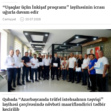
“Uşaqlar üçün İnkişaf proqramı” layihəsinin icrası
uğurla davam edir
Cəmiyyət
20.07.2026
Qubada “Azərbaycanda trüfel istehsalının təşviqi”
layihəsi çərçivəsində növbəti maarifləndirici tədbir
keçirilib