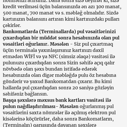
nömrənizi atırsınız. Daha sonra sizə deyirlər ki, sizə
kredit verilməsi üçün balansınızda ən azı 300 manat,
500 manat, 700 manat və s. məbləğ olmalıdır. Sizdə
kartınızın balansını artıran kimi kartınızdakı pulları
çəkirlər.
Bankomatlarda (Terminallarda) pul vəsaitlərinizi
çıxardıqdan bir müddət sonra hesabınızda olan pul
vəsaitləri oğurlanır. Məsələn
- Siz pul çıxartmaq
üçün terminala yaxınlaşırsınız kartınızı daxil
etmədən WİFİ və ya NFC (simsiz əlaqə) vasitəsi ilə
pulunuzu çıxardıqdan sonra Sizin səhifə açıq qalır
növbədə olan şəxs bundan istifadə edərək
hesabınızda olan digər məbləğdə pulu öz hesabına
göndərir və yaxud Bankomatdan çıxarır. Bu kimi
hallarda pul çıxardıqdan sonra 20 saniyə gözləyin
səhifəniz bağlansın.
Başqa şəxslərə məxsus bank kartları vasitəsi ilə
pulun nağdlaşdırılması- Məsələn
oğurlanmış pul
vəsaitlərini saxta nömrələr ilə açılmış elektron pul
kisələrinə köçürürlər, daha sonra Bankomatların,
(Terminalın) qarşısında dayanan şəxslərə