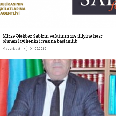
Mirzə Ələkbər Sabirin vəfatının 115 illiyinə həsr
olunan layihənin icrasına başlanılıb
Mədəniyyət
04.08.2026