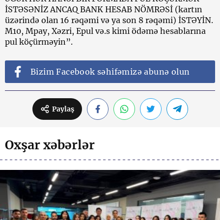
İSTƏSƏNİZ ANCAQ BANK HESAB NÖMRƏSİ (kartın
üzərində olan 16 rəqəmi və ya son 8 rəqəmi) İSTƏYİN.
M10, Mpay, Xəzri, Epul və.s kimi ödəmə hesablarına
pul köçürməyin”.
Bizim Facebook səhifəmizə abunə olun
Paylaş
Oxşar xəbərlər