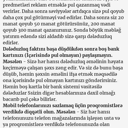
predmetləri reklam etməklə pul qazanmaq vədi
verirlər. Daha sonra səviyyələr artdıqca sizə pul qoyub
daha çox pul götürməyi vəd edirlər. Daha sonra siz 20
manat qoyub 50 manat götürürsünüz, 200 manat
qoyub 300 manat qazanırsınız. Sonda böyük məbləğ
yatırım edəndə sizi aldadıb sizə qarşı dələduzluq
edirlər.
Dələduzluq faktını başa düşdükdən sonra boş bank
kartınızı (İçərisində pul olmayan) paylaşmayın.
Məsələn
- Sizə hər hansı dələduzluq əməlinin həyata
keçirməyə çalışan şəxs zəng edir. Və siz də bunu başa
düşüb, həmin şəxsin əməlini ifşa etmək məqsədilə
ona içərisində pul olmayan kartınızı göndərirsiniz.
Həmin boş kartla bir bank sistemi vasitəsilə
dələduzlar Ssizin digər hesablarınıza daxil olmağı
bacarıb pul çəkə bilirlər.
Mobil telefonlarınızı sazlamaq üçün proqromistlərə
verdikdə diqqətli olun. Məsələn
- Siz hər hansı
telefonunuzu telefon mağazalarında işləyən usta və
ya proqromistlərə verdikdə telefonunuzda olan