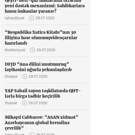
Qeyri-neft-qaz mallarının ixracına
yeni dəstək mexanizmi: Sahibkarlara
hansı imkanlar yaranır?
İqtisadiyyat
29.07.2026
“Respublika Xatirə Kitabı”nın 30
illiyinə həsr olunmuşvideoçarxlar
hazırlandı
Mədəniyyət
29.07.2026
DFJD “Ana dilini unutmuruq”
layihəsini uğurla yekunlaşdırıb
Diaspor
29.07.2026
YAP Səbail rayon təşkilatında QHT-
lərlə birgə tədbir keçirilib
Siyasət
29.07.2026
Mikayıl Cabbarov: "ASAN xidmət"
Azərbaycanın qlobal brendinə
çevrilib"