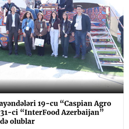
yəndələri 19-cu “Caspian Agro
31-ci “InterFood Azerbaijan”
də olublar