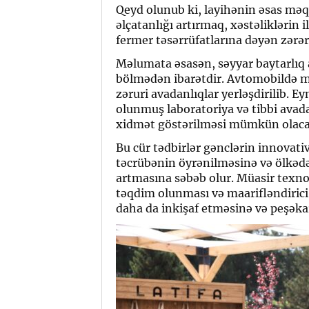
Qeyd olunub ki, layihənin əsas məq
əlçatanlığı artırmaq, xəstəlikləri
fermer təsərrüfatlarına dəyən zər
Məlumata əsasən, səyyar baytarlıq 
bölmədən ibarətdir. Avtomobildə m
zəruri avadanlıqlar yerləşdirilib. 
olunmuş laboratoriya və tibbi avada
xidmət göstərilməsi mümkün olaca
Bu cür tədbirlər gənclərin innovat
təcrübənin öyrənilməsinə və ölkədə
artmasına səbəb olur. Müasir texno
təqdim olunması və maarifləndirici
daha da inkişaf etməsinə və peşəkar