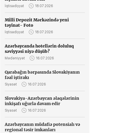
İqtisadiyyat
18.07.2026
Milli Depozit Mərkəzində yeni
təyinat- Foto
İqtisadiyyat
18.07.2026
Azərbaycanda hotellərin doluluq
səviyyəsi niyə düşüb?
Mədəniyyət
16.07.2026
Qarabağın bərpasında Slovakiyanın
fəal iştirakı
Siyasət
16.07.2026
Slovakiya-Azərbaycan əlaqələrinin
inkişafı uğurla davam edir
Siyasət
16.07.2026
Azərbaycanın müdafiə potensialı və
regional təsir imkanları