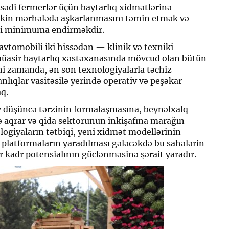
sədi fermerlər üçün baytarlıq xidmətlərinə
n ilkin mərhələdə aşkarlanmasını təmin etmək və
əri minimuma endirməkdir.
avtomobili iki hissədən — klinik və texniki
üasir baytarlıq xəstəxanasında mövcud olan bütün
Eyni zamanda, ən son texnologiyalarla təchiz
nlıqlar vasitəsilə yerində operativ və peşəkar
q.
iv düşüncə tərzinin formalaşmasına, beynəlxalq
 aqrar və qida sektorunun inkişafına marağın
logiyaların tətbiqi, yeni xidmət modellərinin
 platformaların yaradılması gələcəkdə bu sahələrin
 kadr potensialının güclənməsinə şərait yaradır.