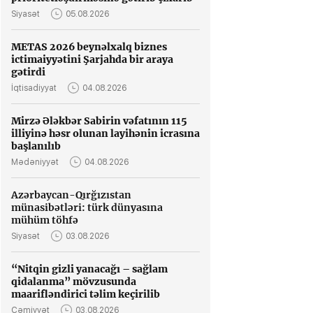
Siyasət
05.08.2026
METAS 2026 beynəlxalq biznes
ictimaiyyətini Şarjahda bir araya
gətirdi
İqtisadiyyat
04.08.2026
Mirzə Ələkbər Sabirin vəfatının 115
illiyinə həsr olunan layihənin icrasına
başlanılıb
Mədəniyyət
04.08.2026
Azərbaycan-Qırğızıstan
münasibətləri: türk dünyasına
mühüm töhfə
Siyasət
03.08.2026
“Nitqin gizli yanacağı – sağlam
qidalanma” mövzusunda
maarifləndirici təlim keçirilib
Cəmiyyət
03.08.2026