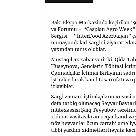
Bakı Ekspo Mərkəzində keçirilən 1
və Forumu – “Caspian Agro Week” 
Sərgisi – “InterFood Azerbaijan” ç
nümayəndələri sərgini ziyarət edər
yaxından tanış olublar.
Mustaqil.az xəbər verir ki, Qida Tə
Hüseynova, Gənclərin Töhfəsi İctima
Qənnadçılar İctimai Birliyinin sədr
iştirak edərək kənd təsərrüfatı və 
izləyiblər.
Sərgi zamanı iştirakçıların xüsusi 
dəfə tətbiq olunacaq Səyyar Baytarl
mütəxəssisi Şaiq Teyyubov tərəfind
xidmət vasitəsilə ən ucqar kənd və
növ heyvanlar üçün cərrahi əməliyyat
tibbi yardım xidmətləri həyata keçi