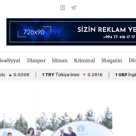
isadiyyat
Diaspor
İdman
Kriminal
Maqazin
Dü
208
1 TRY
Türkiyə lirəsi
▼
0.2616
1 GBP
İngiltərə funt ste