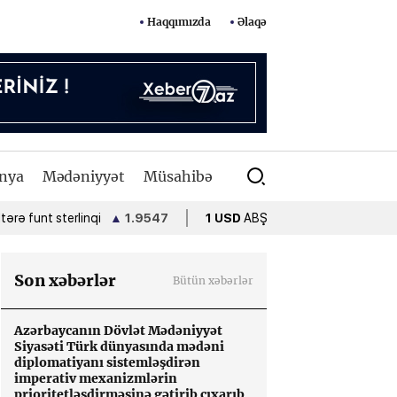
Haqqımızda
Əlaqə
nya
Mədəniyyət
Müsahibə
rlinqi
▲
1.9547
1 USD
ABŞ dolları
•
1.7000
1 EUR
Avro
Son xəbərlər
Bütün xəbərlər
Azərbaycanın Dövlət Mədəniyyət
Siyasəti Türk dünyasında mədəni
diplomatiyanı sistemləşdirən
imperativ mexanizmlərin
prioritetləşdirməsinə gətirib çıxarıb