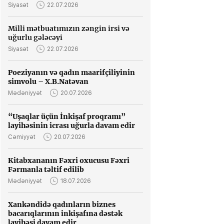
Siyasət
22.07.2026
Milli mətbuatımızın zəngin irsi və
uğurlu gələcəyi
Siyasət
22.07.2026
Poeziyanın və qadın maarifçiliyinin
simvolu – X.B.Natəvan
Mədəniyyət
20.07.2026
“Uşaqlar üçün İnkişaf proqramı”
layihəsinin icrası uğurla davam edir
Cəmiyyət
20.07.2026
Kitabxananın Fəxri oxucusu Fəxri
Fərmanla təltif edilib
Mədəniyyət
18.07.2026
Xankəndidə qadınların biznes
bacarıqlarının inkişafına dəstək
layihəsi davam edir