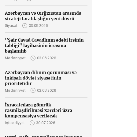
Azərbaycan və Qırğızıstan arasında
strateji tərəfdaşlığın yeni dövrü
Siyasət
03.08.2026
‘’Şair Cavad Cavadlının ədəbi irsinin
təbliği‘’ layihəsinin icrasına
başlanılıb
Mədəniyyət
03.08.2026
Azərbaycan dilinin qorunması və
inkişafı dövlət siyasətinin
prioritetidir
Mədəniyyət
02.08.2026
İxracatçılara gömrük
rəsmiləşdirilməsi xərcləri üzrə
kompensasiya veriləcək
İqtisadiyyat
30.07.2026