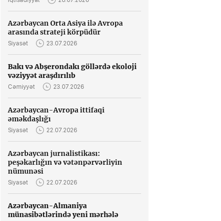
İqtisadiyyat
28.07.2026
Azərbaycan Orta Asiya ilə Avropa
arasında strateji körpüdür
Siyasət
23.07.2026
Bakı və Abşerondakı göllərdə ekoloji
vəziyyət araşdırılıb
Cəmiyyət
23.07.2026
Azərbaycan-Avropa ittifaqi
əməkdaşlığı
Siyasət
22.07.2026
Azərbaycan jurnalistikası:
peşəkarlığın və vətənpərvərliyin
nümunəsi
Siyasət
22.07.2026
Azərbaycan-Almaniya
münasibətlərində yeni mərhələ