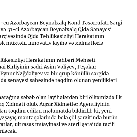
9-cu Azərbaycan Beynəlxalq Kənd Təsərrüfatı Sərgi
və 31-ci Azərbaycan Beynəlxalq Qida Sənayesi
ərçivəsində Qida Təhlükəsizliyi Hərəkatının
ək müxtəlif innovativ layihə və xidmətlərlə
hlükəsizliyi Hərəkatının rəhbəri Məhsəti
i Birliyinin sədri Asim Vəliyev, Peşəkar
i Eynur Nağdəliyev və bir qrup könüllü sərgidə
qida sənayesi sahəsində təqdim olunan yenilikləri
marağına səbəb olan layihələrdən biri ölkəmizdə ilk
ıq Xidməti olub. Aqrar Xidmətlər Agentliyinin
ən təqdim edilən məlumatda bildirilib ki, yeni
 yaşayış məntəqələrində belə çöl şəraitində bütün
lar, ultrasəs müayinəsi və steril şəraitdə təcili
riləcək.