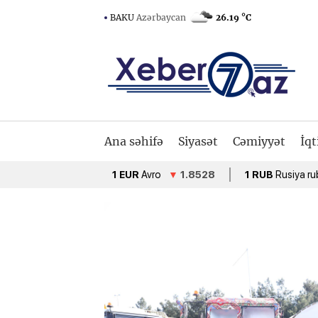
BAKU
Azərbaycan
26.19 °C
Ana səhifə
Siyasət
Cəmiyyət
İqt
1 EUR
Avro
▼
1.8528
1 RUB
Rusiya rublu
▲
0.0