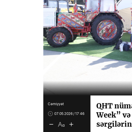
QHT nüma
Cəmiyyət
Week” və 
07.05.2026 / 17:46
sərgilərin