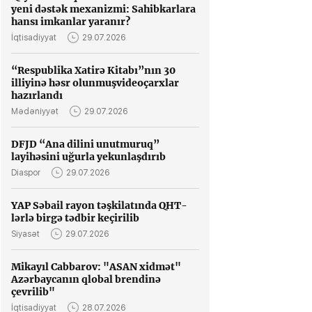
yeni dəstək mexanizmi: Sahibkarlara
hansı imkanlar yaranır?
İqtisadiyyat
29.07.2026
“Respublika Xatirə Kitabı”nın 30
illiyinə həsr olunmuşvideoçarxlar
hazırlandı
Mədəniyyət
29.07.2026
DFJD “Ana dilini unutmuruq”
layihəsini uğurla yekunlaşdırıb
Diaspor
29.07.2026
YAP Səbail rayon təşkilatında QHT-
lərlə birgə tədbir keçirilib
Siyasət
29.07.2026
Mikayıl Cabbarov: "ASAN xidmət"
Azərbaycanın qlobal brendinə
çevrilib"
İqtisadiyyat
28.07.2026