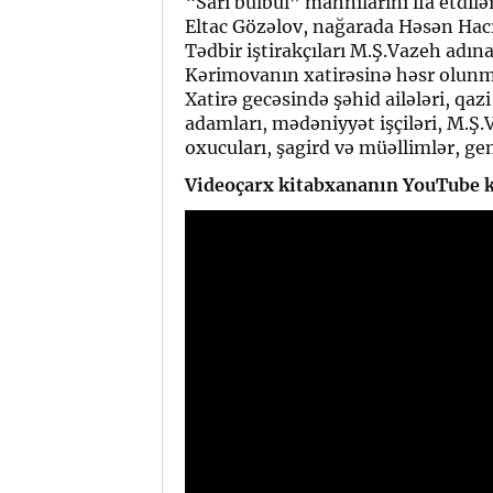
“Sarı bülbül” mahnılarını ifa etdi
Eltac Gözəlov, nağarada Həsən Hacı
Tədbir iştirakçıları M.Ş.Vazeh adı
Kərimovanın xatirəsinə həsr olunmu
Xatirə gecəsində şəhid ailələri, qazi 
adamları, mədəniyyət işçiləri, M.Ş
oxucuları, şagird və müəllimlər, gen
Videoçarx kitabxananın YouTube ka