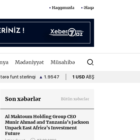
Haqqımızda
Əlaqə
nya
Mədəniyyət
Müsahibə
rlinqi
▲
1.9547
1 USD
ABŞ dolları
•
1.7000
1 EUR
Avro
Son xəbərlər
Bütün xəbərlər
Al Maktoum Holding Group CEO
Munir Ahmad and Tanzania’s Jackson
Unpack East Africa’s Investment
Future