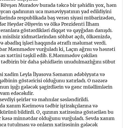
or Rövşən Muradov burada təkcə bir şəhidin yox, həm
aycan qadınının uca mənəviyyatının yad edildiyini
vəllərində respublikada baş verən siyasi mübarizədən,
dər Heydər Əliyevin və ölkə Prezidenti İlham
eteranlara göstərdikləri diqqət və qayğıdan danışdı.
 misilsiz xidmətlərindən söhbət açdı, ölkəmizdə,
 abadlıq işləri haqqında ətraflı məlumat verdi.
ibar Məmmədov vurğuladı ki, Laçın ağrısı və həsrəti
əsas xəttini təşkil edib. E.Məmmədov çəkilən
 tədbirin bir daha şəhidlərin unudulmazlığını sübut
ai xadim Leyla İlyasova Səmanın ədəbiyyata və
qəlbinin göstəricisi olduğunu xatırladı. O nəzərə
nun işığı gələcək şagirdlərin və gənc müəllimlərin
vam edəcəkdir.
vdiyi şeirlər və mahnılar səsləndirildi.
a xanım Kərimova tədbir iştirakçılarına və
kkürünü bildirdi. O, qızının xatirəsinə göstərilən bu
r kəsə minnətdar olduğunu vurğuladı. Sevda xanım
uca tutulması və onların xatirəsinin gələcək