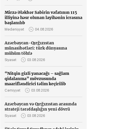
Mirzə Ələkbər Sabirin vəfatının 115
illiyinə həsr olunan layihənin icrasına
başlanılıb
Mədəniyyət
04.08.2026
Azərbaycan-Qırğızıstan
münasibətləri: türk dünyasına
mühüm töhfə
Siyasət
03.08.2026
“Nitqin gizli yanacağı – sağlam
qidalanma” mövzusunda
maarifləndirici təlim keçirilib
Cəmiyyət
03.08.2026
Azərbaycan və Qırğızıstan arasında
strateji tərəfdaşlığın yeni dövrü
Siyasət
03.08.2026