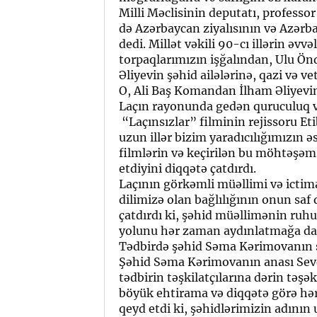
Milli Məclisinin deputatı, profess
də Azərbaycan ziyalısının və Azərb
dedi. Millət vəkili 90-cı illərin əv
torpaqlarımızın işğalından, Ulu Ön
Əliyevin şəhid ailələrinə, qazi və v
O, Ali Baş Komandan İlham Əliyevin
Laçın rayonunda gedən quruculuq və
“Laçınsızlar” filminin rejissoru Et
uzun illər bizim yaradıcılığımızın 
filmlərin və keçirilən bu möhtəşəm
etdiyini diqqətə çatdırdı.
Laçının görkəmli müəllimi və ictim
dilimizə olan bağlılığının onun saf 
çatdırdı ki, şəhid müəllimənin ruhu
yolunu hər zaman aydınlatmağa da
Tədbirdə şəhid Səma Kərimovanın se
Şəhid Səma Kərimovanın anası Sevd
tədbirin təşkilatçılarına dərin təşə
böyük ehtirama və diqqətə görə hə
qeyd etdi ki, şəhidlərimizin adının 