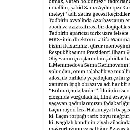
ölməz, Vətən bölünməz” tədbirlər çə
müəllim, şəhid Səma Aydın qızı Kə
mələyi” adlı xatirə gecəsi keçirdilər
Tədbirin əvvəlində Azərbaycanın ə
əbədi və əziz xatirəsi bir dəqiqəlik 
Tədbirin aparıcısı tarix üzrə fəlsəf
MKS-inin direktoru Lətifə Məmmədov
bizim iftixarımız, qürur mənbəyimi
Respublikasının Prezidenti İlham Ə
Əliyevanın çıxışlarından şəhidlər ha
L.Məmmədova Səma Kərimovanın La
yolundan, onun tələbəlik və müəllim
ailəsi ilə birlikdə yaşadıqları çəti
xanımın işıqlı obrazı və adı hər bi
“Köhnə çamadanlar” filminin ssenar
çıxışında vurğuladı ki, filmi ərsəy
yaşayan qadınlarımızın fədakarlığın
Laçın rayon İcra Hakimiyyəti başçı
ki, Laçın torpağı tarix boyu məğrur, 
ki, Nağdalı kəndinin ziyalı ailəs
məğrurluğunu və saflığını öz xarakt