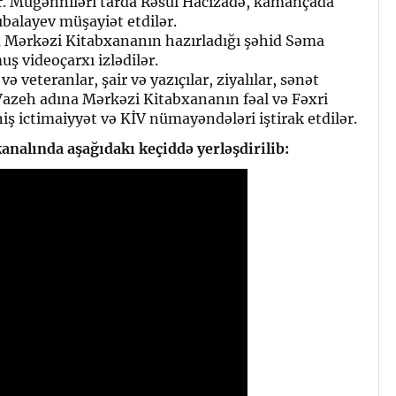
lər. Müğənniləri tarda Rəsul Hacızadə, kamançada
balayev müşayiət etdilər.
na Mərkəzi Kitabxananın hazırladığı şəhid Səma
ş videoçarxı izlədilər.
və veteranlar, şair və yazıçılar, ziyalılar, sənət
.Vazeh adına Mərkəzi Kitabxananın fəal və Fəxri
iş ictimaiyyət və KİV nümayəndələri iştirak etdilər.
nalında aşağıdakı keçiddə yerləşdirilib: