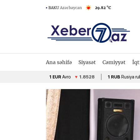
BAKU
Azərbaycan
29.82 °C
Ana səhifə
Siyasət
Cəmiyyət
İqt
1 EUR
Avro
▼
1.8528
1 RUB
Rusiya rublu
▲
0.02