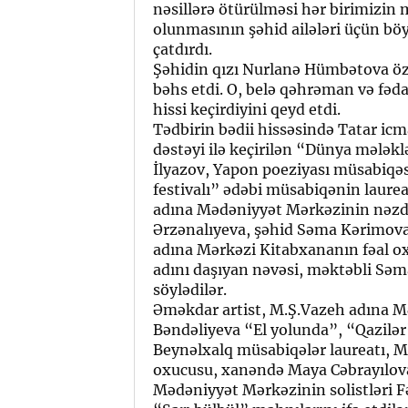
nəsillərə ötürülməsi hər birimizin 
olunmasının şəhid ailələri üçün bö
çatdırdı.
Şəhidin qızı Nurlanə Hümbətova öz 
bəhs etdi. O, belə qəhrəman və fəda
hissi keçirdiyini qeyd etdi.
Tədbirin bədii hissəsində Tatar icm
dəstəyi ilə keçirilən “Dünya mələkl
İlyazov, Yapon poeziyası müsabiqəs
festivalı” ədəbi müsabiqənin laure
adına Mədəniyyət Mərkəzinin nəzdin
Ərzənalıyeva, şəhid Səma Kərimovan
adına Mərkəzi Kitabxananın fəal o
adını daşıyan nəvəsi, məktəbli Sə
söylədilər.
Əməkdar artist, M.Ş.Vazeh adına M
Bəndəliyeva “El yolunda”, “Qazilə
Beynəlxalq müsabiqələr laureatı, 
oxucusu, xanəndə Maya Cəbrayılova
Mədəniyyət Mərkəzinin solistləri F