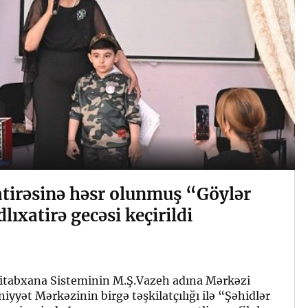
atirəsinə həsr olunmuş “Göylər
lıxatirə gecəsi keçirildi
itabxana Sisteminin M.Ş.Vazeh adına Mərkəzi
iyyət Mərkəzinin birgə təşkilatçılığı ilə “Şəhidlər