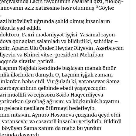
rçivəsində Laçın rayonunun cəsarətli qızı, filoloq-
rimovanın əziz xatirəsinə həsr olunmuş “Göylər
.
razi bütövlüyü uğrunda şəhid olmuş insanların
sükutla yad edildi.
ə doktoru, Fəxri mədəniyyət işçisi, Yasamal rayon
a qonaqları salamladı və bildirdi ki, şəhidlər –
zdir. Aparıcı Ulu Öndər Heydər Əliyevin, Azərbaycan
liyevin və Birinci vitse-prezident Mehriban
qqında sitatlar gətirdi.
çının Nağdalı kəndində başlayan mənalı ömür
lik illərindən danışdı. O, Laçının işğalı zamanı
n günlərdən bəhs etdi. Vurğuladı ki, vətənsevər Səma
r azərbaycanlının qəlbində əbədi yaşayacaqdır.
i müəllifi və rejissoru Səidə Haqverdiyeva
ə gətirərkən Qarabağ ağrısını və köçkünlük həyatını
ı gələcək nəsillərə ötürməyi hədəfləyib.
sının müavini Aynurə Həsənova çıxışında qeyd etdi
vətənsevər və cəsarətli insanlar yetişdirib. Bildirdi
ində böyüyən Səma xanım da məhz bu yurdun
erində daşıyırdı.