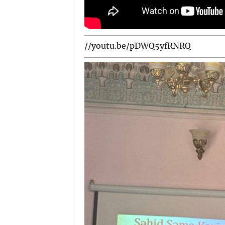
//youtu.be/pDWQ5yfRNRQ