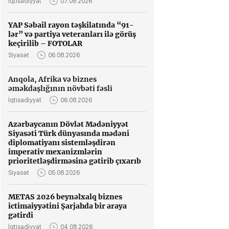
İqtisadiyyat
07.08.2026
YAP Səbail rayon təşkilatında “91-
lər” və partiya veteranları ilə görüş
keçirilib – FOTOLAR
Siyasət
06.08.2026
Anqola, Afrika və biznes
əməkdaşlığının növbəti fəsli
İqtisadiyyat
06.08.2026
Azərbaycanın Dövlət Mədəniyyət
Siyasəti Türk dünyasında mədəni
diplomatiyanı sistemləşdirən
imperativ mexanizmlərin
prioritetləşdirməsinə gətirib çıxarıb
Siyasət
05.08.2026
METAS 2026 beynəlxalq biznes
ictimaiyyətini Şarjahda bir araya
gətirdi
İqtisadiyyat
04.08.2026