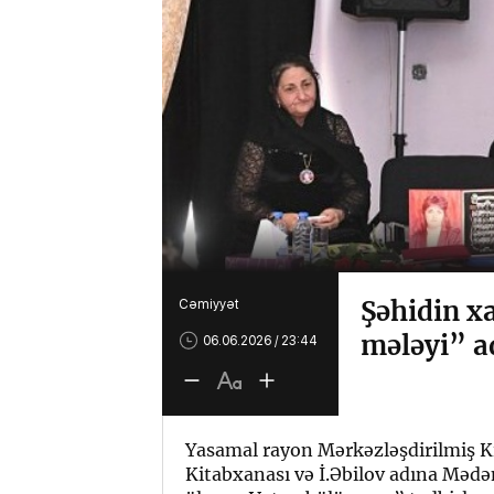
Şəhidin x
Cəmiyyət
mələyi” ad
06.06.2026 / 23:44
Yasamal rayon Mərkəzləşdirilmiş K
Kitabxanası və İ.Əbilov adına Mədən