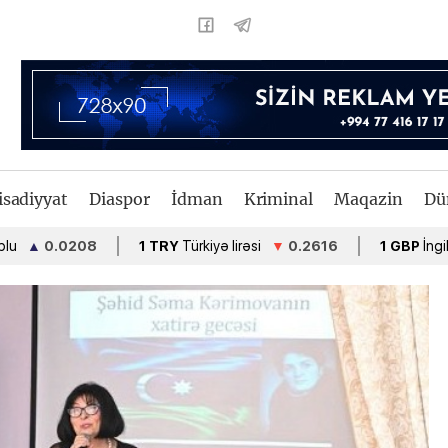
isadiyyat
Diaspor
İdman
Kriminal
Maqazin
Dü
08
1 TRY
Türkiyə lirəsi
▼
0.2616
1 GBP
İngiltərə funt ste