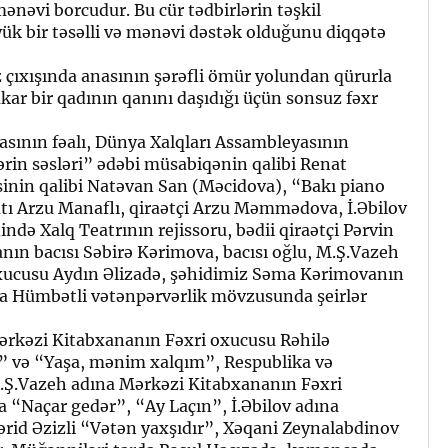
mənəvi borcudur. Bu cür tədbirlərin təşkil
yük bir təsəlli və mənəvi dəstək olduğunu diqqətə
çıxışında anasının şərəfli ömür yolundan qürurla
kar bir qadının qanını daşıdığı üçün sonsuz fəxr
asının fəalı, Dünya Xalqları Assambleyasının
ərin səsləri” ədəbi müsabiqənin qalibi Renat
inin qalibi Natəvan San (Məcidova), “Bakı piano
atı Arzu Manaflı, qiraətçi Arzu Məmmədova, İ.Əbilov
də Xalq Teatrının rejissoru, bədii qiraətçi Pərvin
ın bacısı Səbirə Kərimova, bacısı oğlu, M.Ş.Vazeh
xucusu Aydın Əlizadə, şəhidimiz Səma Kərimovanın
ma Hümbətli vətənpərvərlik mövzusunda şeirlər
ərkəzi Kitabxananın Fəxri oxucusu Rəhilə
r” və “Yaşa, mənim xalqım”, Respublika və
M.Ş.Vazeh adına Mərkəzi Kitabxananın Fəxri
 “Naçar gedər”, “Ay Laçın”, İ.Əbilov adına
ərid Əzizli “Vətən yaxşıdır”, Xəqani Zeynalabdinov