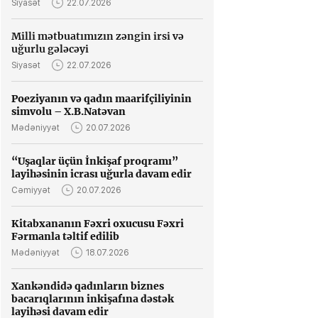
Siyasət
22.07.2026
Milli mətbuatımızın zəngin irsi və
uğurlu gələcəyi
Siyasət
22.07.2026
Poeziyanın və qadın maarifçiliyinin
simvolu – X.B.Natəvan
Mədəniyyət
20.07.2026
“Uşaqlar üçün İnkişaf proqramı”
layihəsinin icrası uğurla davam edir
Cəmiyyət
20.07.2026
Kitabxananın Fəxri oxucusu Fəxri
Fərmanla təltif edilib
Mədəniyyət
18.07.2026
Xankəndidə qadınların biznes
bacarıqlarının inkişafına dəstək
layihəsi davam edir