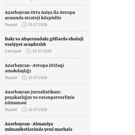
Azərbaycan Orta Asiya ilə Avropa
arasında strateji körpüdür
Siyasət
23.07.2026
Bakı və Abşerondakı göllərdə ekoloji
vəziyyət araşdırılıb
Cəmiyyət
23.07.2026
Azərbaycan-Avropa ittifaqi
əməkdaşlığı
Siyasət
22.07.2026
Azərbaycan jurnalistikası:
peşəkarlığın və vətənpərvərliyin
nümunəsi
Siyasət
22.07.2026
Azərbaycan-Almaniya
münasibətlərində yeni mərhələ