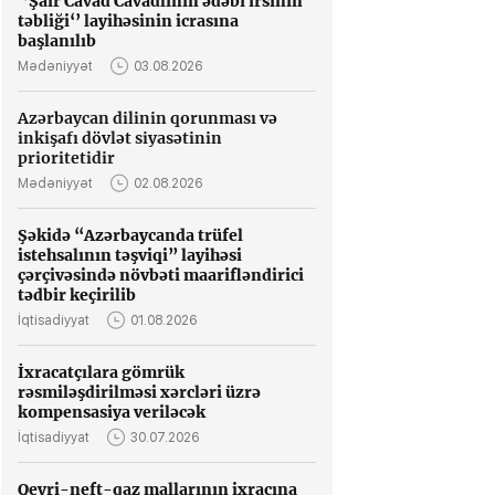
‘’Şair Cavad Cavadlının ədəbi irsinin
təbliği‘’ layihəsinin icrasına
başlanılıb
Mədəniyyət
03.08.2026
Azərbaycan dilinin qorunması və
inkişafı dövlət siyasətinin
prioritetidir
Mədəniyyət
02.08.2026
Şəkidə “Azərbaycanda trüfel
istehsalının təşviqi” layihəsi
çərçivəsində növbəti maarifləndirici
tədbir keçirilib
İqtisadiyyat
01.08.2026
İxracatçılara gömrük
rəsmiləşdirilməsi xərcləri üzrə
kompensasiya veriləcək
İqtisadiyyat
30.07.2026
Qeyri-neft-qaz mallarının ixracına