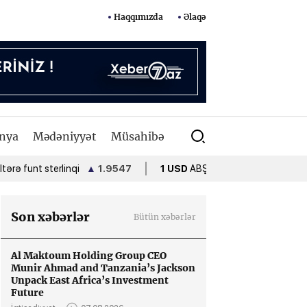
Haqqımızda
Əlaqə
nya
Mədəniyyət
Müsahibə
 sterlinqi
▲
1.9547
1 USD
ABŞ dolları
•
1.7000
1 EUR
A
Son xəbərlər
Bütün xəbərlər
Al Maktoum Holding Group CEO
Munir Ahmad and Tanzania’s Jackson
Unpack East Africa’s Investment
Future