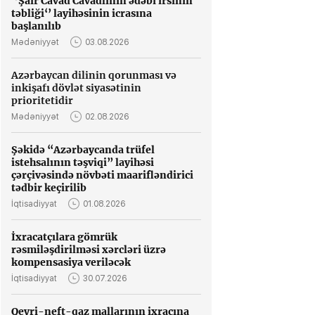
‘’Şair Cavad Cavadlının ədəbi irsinin
təbliği‘’ layihəsinin icrasına
başlanılıb
Mədəniyyət
03.08.2026
Azərbaycan dilinin qorunması və
inkişafı dövlət siyasətinin
prioritetidir
Mədəniyyət
02.08.2026
Şəkidə “Azərbaycanda trüfel
istehsalının təşviqi” layihəsi
çərçivəsində növbəti maarifləndirici
tədbir keçirilib
İqtisadiyyat
01.08.2026
İxracatçılara gömrük
rəsmiləşdirilməsi xərcləri üzrə
kompensasiya veriləcək
İqtisadiyyat
30.07.2026
Qeyri-neft-qaz mallarının ixracına