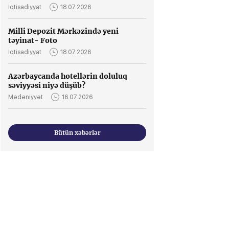
İqtisadiyyat
18.07.2026
Milli Depozit Mərkəzində yeni
təyinat- Foto
İqtisadiyyat
18.07.2026
Azərbaycanda hotellərin doluluq
səviyyəsi niyə düşüb?
Mədəniyyət
16.07.2026
Bütün xəbərlər