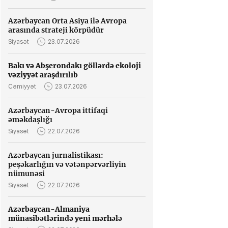
Azərbaycan Orta Asiya ilə Avropa
arasında strateji körpüdür
Siyasət
23.07.2026
Bakı və Abşerondakı göllərdə ekoloji
vəziyyət araşdırılıb
Cəmiyyət
23.07.2026
Azərbaycan-Avropa ittifaqi
əməkdaşlığı
Siyasət
22.07.2026
Azərbaycan jurnalistikası:
peşəkarlığın və vətənpərvərliyin
nümunəsi
Siyasət
22.07.2026
Azərbaycan-Almaniya
münasibətlərində yeni mərhələ