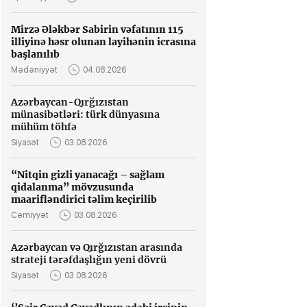
Mirzə Ələkbər Sabirin vəfatının 115
illiyinə həsr olunan layihənin icrasına
başlanılıb
Mədəniyyət
04.08.2026
Azərbaycan-Qırğızıstan
münasibətləri: türk dünyasına
mühüm töhfə
Siyasət
03.08.2026
“Nitqin gizli yanacağı – sağlam
qidalanma” mövzusunda
maarifləndirici təlim keçirilib
Cəmiyyət
03.08.2026
Azərbaycan və Qırğızıstan arasında
strateji tərəfdaşlığın yeni dövrü
Siyasət
03.08.2026