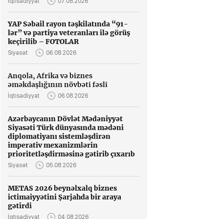
İqtisadiyyat
07.08.2026
YAP Səbail rayon təşkilatında “91-
lər” və partiya veteranları ilə görüş
keçirilib – FOTOLAR
Siyasət
06.08.2026
Anqola, Afrika və biznes
əməkdaşlığının növbəti fəsli
İqtisadiyyat
06.08.2026
Azərbaycanın Dövlət Mədəniyyət
Siyasəti Türk dünyasında mədəni
diplomatiyanı sistemləşdirən
imperativ mexanizmlərin
prioritetləşdirməsinə gətirib çıxarıb
Siyasət
05.08.2026
METAS 2026 beynəlxalq biznes
ictimaiyyətini Şarjahda bir araya
gətirdi
İqtisadiyyat
04.08.2026