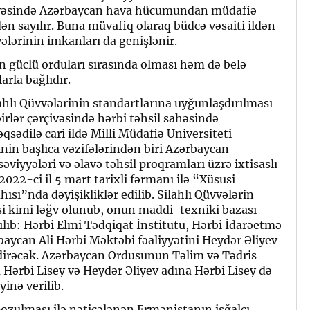
ivəsində Azərbaycan hava hücumundan müdafiə
ən sayılır. Buna müvafiq olaraq büdcə vəsaiti ildən-
vələrinin imkanları da genişlənir.
güclü orduları sırasında olması həm də belə
arla bağlıdır.
lı Qüvvələrinin standartlarına uyğunlaşdırılması
irlər çərçivəsində hərbi təhsil sahəsində
sədilə cari ildə Milli Müdafiə Universiteti
inin başlıca vəzifələrindən biri Azərbaycan
əviyyələri və əlavə təhsil proqramları üzrə ixtisaslı
022-ci il 5 mart tarixli fərmanı ilə “Xüsusi
hısı”nda dəyişikliklər edilib. Silahlı Qüvvələrin
si kimi ləğv olunub, onun maddi-texniki bazası
dılıb: Hərbi Elmi Tədqiqat İnstitutu, Hərbi İdarəetmə
baycan Ali Hərbi Məktəbi fəaliyyətini Heydər Əliyev
tdirəcək. Azərbaycan Ordusunun Təlim və Tədris
Hərbi Lisey və Heydər Əliyev adına Hərbi Lisey də
yinə verilib.
zulması ilə nəticələnən Ermənistanın işğalçı