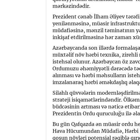
mərkəzindədir.
Prezident cənab İlham Əliyev tərəf
yenilənməsinə, müasir infrastruktu
müdafiəsinə, mənzil təminatının y
inkişaf etdirilməsinə hər zaman xüsu
Azərbaycanda son illərdə formalaşa
müxtəlif növ hərbi texnika, zirehli m
istehsal olunur. Azərbaycan öz zavo
Ordumuzu əhəmiyyətli dərəcədə təchi
alınması və hərbi məhsulların istehs
imzalanaraq hərbi əməkdaşlıq əlaqəl
Silahlı qüvvələrin modernləşdirilmə
strateji isiqamətlərindəndir. Ölkəmi
büdcəsinin artması və nəticə etiba
Prezidentin Ordu quruculuğu ilə əla
Bu gün Qafqazda ən müasir ordu he
Hava Hücumundan Müdafiə, Hərbi D
qoşun növləri potensial rəqiblə qır