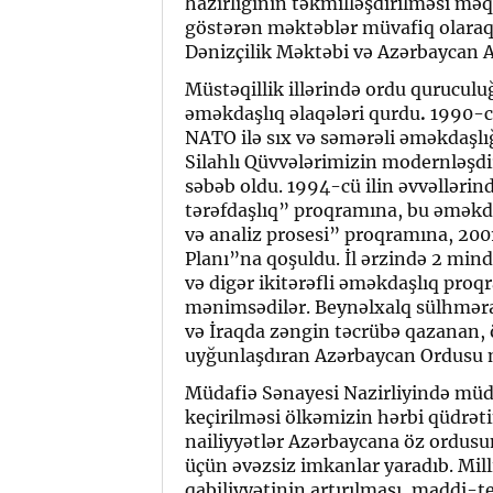
hazırlığının təkmilləşdirilməsi məq
göstərən məktəblər müvafiq olaraq
Dənizçilik Məktəbi və Azərbaycan A
Müstəqillik illərində ordu quruculu
əməkdaşlıq əlaqələri qurdu
.
1990-cı
NATO ilə sıx və səmərəli əməkdaşlı
Silahlı Qüvvələrimizin modernləşdi
səbəb oldu. 1994-cü ilin əvvəllə
tərəfdaşlıq” proqramına, bu əməkda
və analiz prosesi” proqramına, 2001
Planı”na qoşuldu. İl ərzində 2 mi
və digər ikitərəfli əməkdaşlıq proqr
mənimsədilər. Beynəlxalq sülhməra
və İraqda zəngin təcrübə qazanan, 
uyğunlaşdıran Azərbaycan Ordusu m
Müdafiə Sənayesi Nazirliyində müda
keçirilməsi ölkəmizin hərbi qüdrət
nailiyyətlər Azərbaycana öz ordusun
üçün əvəzsiz imkanlar yaradıb. Mil
qabiliyyətinin artırılması, maddi-t