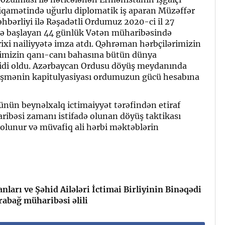
tiqamətində uğurlu diplomatik iş aparan Müzəffər
hbərliyi ilə Rəşadətli Ordumuz 2020-ci il 27
lə başlayan 44 günlük Vətən müharibəsində
ixi nailiyyətə imza atdı. Qəhrəman hərbçilərimizin
ərimizin qanı-canı bahasına bütün dünya
hidi oldu. Azərbaycan Ordusu döyüş meydanında
üşmənin kapitulyasiyası ordumuzun gücü hesabına
ün beynəlxalq ictimaiyyət tərəfindən etiraf
ribəsi zamanı istifadə olunan döyüş taktikası
 olunur və müvafiq ali hərbi məktəblərin
nları ve Şəhid Ailələri İctimai Birliyinin Binəqədi
arabağ müharibəsi əlili