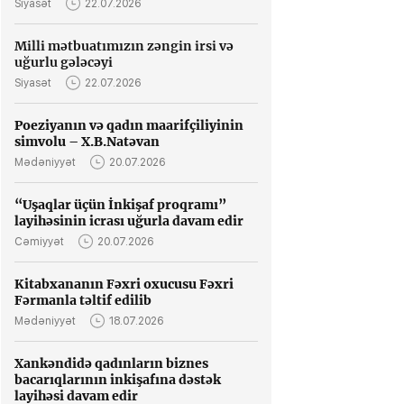
Siyasət
22.07.2026
Milli mətbuatımızın zəngin irsi və
uğurlu gələcəyi
Siyasət
22.07.2026
Poeziyanın və qadın maarifçiliyinin
simvolu – X.B.Natəvan
Mədəniyyət
20.07.2026
“Uşaqlar üçün İnkişaf proqramı”
layihəsinin icrası uğurla davam edir
Cəmiyyət
20.07.2026
Kitabxananın Fəxri oxucusu Fəxri
Fərmanla təltif edilib
Mədəniyyət
18.07.2026
Xankəndidə qadınların biznes
bacarıqlarının inkişafına dəstək
layihəsi davam edir