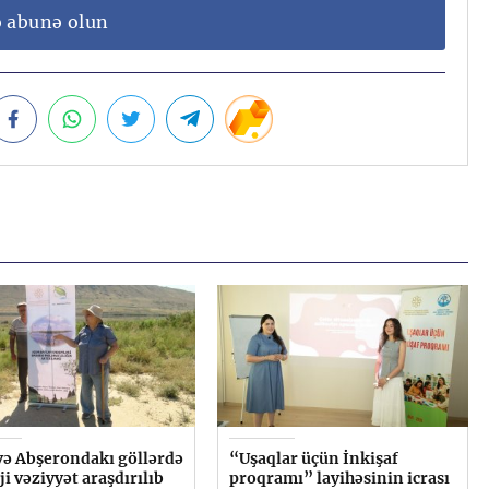
ə abunə olun
və Abşerondakı göllərdə
“Uşaqlar üçün İnkişaf
ji vəziyyət araşdırılıb
proqramı” layihəsinin icrası