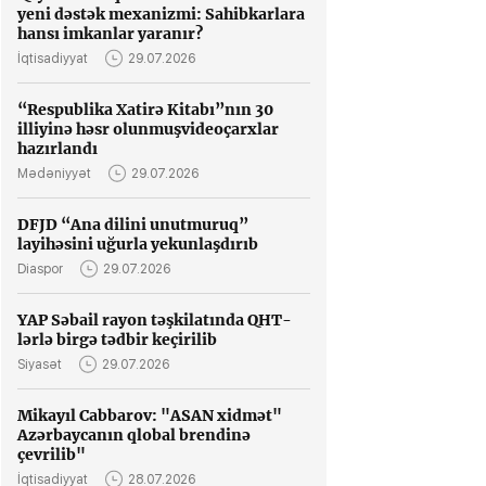
yeni dəstək mexanizmi: Sahibkarlara
hansı imkanlar yaranır?
İqtisadiyyat
29.07.2026
“Respublika Xatirə Kitabı”nın 30
illiyinə həsr olunmuşvideoçarxlar
hazırlandı
Mədəniyyət
29.07.2026
DFJD “Ana dilini unutmuruq”
layihəsini uğurla yekunlaşdırıb
Diaspor
29.07.2026
YAP Səbail rayon təşkilatında QHT-
lərlə birgə tədbir keçirilib
Siyasət
29.07.2026
Mikayıl Cabbarov: "ASAN xidmət"
Azərbaycanın qlobal brendinə
çevrilib"
İqtisadiyyat
28.07.2026