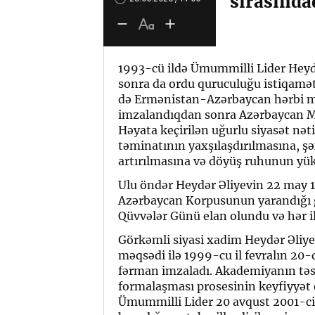
sırasında
1993-cü ildə Ümummilli Lider Heydə
sonra da ordu quruculuğu istiqamə
də Ermənistan-Azərbaycan hərbi m
imzalandıqdan sonra Azərbaycan Mi
Həyata keçirilən uğurlu siyasət nət
təminatının yaxşılaşdırılmasına, şə
artırılmasına və döyüş ruhunun yüks
Ulu öndər Heydər Əliyevin 22 may 1
Azərbaycan Korpusunun yarandığı g
Qüvvələr Günü elan olundu və hər il
Görkəmli siyasi xadim Heydər Əliyev
məqsədi ilə 1999-cu il fevralın 2
fərman imzaladı. Akademiyanın təsi
formalaşması prosesinin keyfiyyət et
Ümummilli Lider 20 avqust 2001-ci i