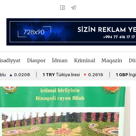
isadiyyat
Diaspor
İdman
Kriminal
Maqazin
Dü
.0208
1 TRY
Türkiyə lirəsi
▼
0.2616
1 GBP
İngiltərə funt