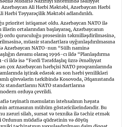
sədilə Müdafiə Nazirliyi sistemində fəaliyyət
 Azərbaycan Ali Hərbi Məktəbi, Azərbaycan Hərbi
li Hərbi Təyyarəçilik Məktəbi adlandırıldı.
ğu prioritet istiqamət oldu. Azərbaycan NATO ilə
 illərin ortalarından başlayaraq, Azərbaycanın
ğı ordu quruculuğu prosesinin təkmilləşdirilməsinə,
rilməsinə, müasir standartlara uyğunlaşdırılmasına
rində Azərbaycan NATO-nun “Sülh naminə
şlığın davamı olaraq 1996-cı ildə “Planlaşdırma
-ci ildə isə “Fərdi Tərəfdaşlıq üzrə Əməliyyat
ndən çox Azərbaycan hərbçisi NATO proqramlarında
amlarında iştirak edərək ən son hərbi yenilikləri
mlı qüvvələrin tərkibində Kosovoda, Əfqanıstanda
öz standartlarını NATO standartlarına
odern orduya çevrildi.
fiə təyinatlı məmulatın istehsalının həyata
inin artmasının mühüm göstəricilərindəndir. Bu
u zəruri silah, sursat və texnika ilə təchiz etmək
li Ordunun müdafiə qüdrətinin və döyüş
exniki təchizatının yaxşılaşdırılması daim diqqət