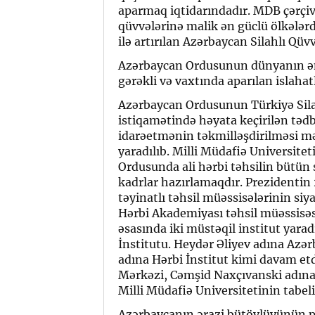
aparmaq iqtidarındadır. MDB çərç
qüvvələrinə malik ən güclü ölkələrd
ilə artırılan Azərbaycan Silahlı Qüv
Azərbaycan Ordusunun dünyanın ən 
gərəkli və vaxtında aparılan islahatl
Azərbaycan Ordusunun Türkiyə Silah
istiqamətində həyata keçirilən tədb
idarəetmənin təkmilləşdirilməsi məq
yaradılıb. Milli Müdafiə Universitet
Ordusunda ali hərbi təhsilin bütün s
kadrlar hazırlamaqdır. Prezidentin 2
təyinatlı təhsil müəssisələrinin siya
Hərbi Akademiyası təhsil müəssisə
əsasında iki müstəqil institut yara
İnstitutu. Heydər Əliyev adına Azər
adına Hərbi İnstitut kimi davam e
Mərkəzi, Cəmşid Naxçıvanski adına 
Milli Müdafiə Universitetinin tabeli
Azərbaycanın ərazi bütövlüyünün po