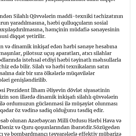
indən Silahlı Qüvvələrin maddi-texniki təchizatının
run yaradılmasına, hərbi qulluqçuların sosial
axşılaşdırılmasına, həmçinin müdafiə sənayesinin
si diqqət yetirilir.
n və dinamik inkişaf edən hərbi sənaye hesabına
aşınlar, pilotsuz uçuş aparatları, atıcı silahlar
dlarında istehsal etdiyi hərbi təyinatlı məhsullarla
z edə bilir. Silah və hərbi texnikaların satın
alına dair bir sıra ölkələrlə müqavilələr
əri genişləndirilib.
si Prezident İlham Əliyevin dövlət siyasətinin
zin son illərdə dinamik inkişafı silahlı qüvvələrin
rilə ordumuzun güclənməsi ilə müşayiət olunması
qədar öz vədinə sadiq olduğunu təsdiq edir.
sab olunan Azərbaycan Milli Ordusu Hərbi Hava və
əniz və Quru qoşunlarından ibarətdir.Sözügedən
ıcı və bombardmançı təyyarələrlə effektiv mübarizə