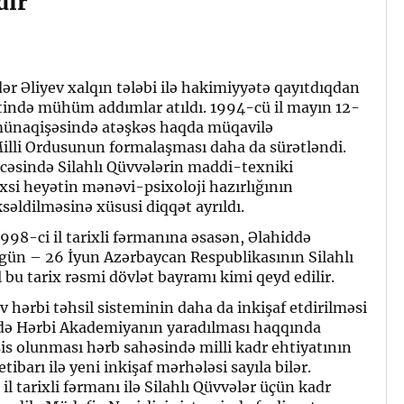
dır
r Əliyev xalqın tələbi ilə hakimiyyətə qayıtdıqdan
tində mühüm addımlar atıldı. 1994-cü il mayın 12-
ünaqişəsində atəşkəs haqda müqavilə
lli Ordusunun formalaşması daha da sürətləndi.
icəsində Silahlı Qüvvələrin maddi-texniki
xsi heyətin mənəvi-psixoloji hazırlığının
əldilməsinə xüsusi diqqət ayrıldı.
998-ci il tarixli fərmanına əsasən, Əlahiddə
ün – 26 İyun Azərbaycan Respublikasının Silahlı
 bu tarix rəsmi dövlət bayramı kimi qeyd edilir.
 hərbi təhsil sisteminin daha da inkişaf etdirilməsi
0-də Hərbi Akademiyanın yaradılması haqqında
s olunması hərb sahəsində milli kadr ehtiyatının
ibarı ilə yeni inkişaf mərhələsi sayıla bilər.
l tarixli fərmanı ilə Silahlı Qüvvələr üçün kadr