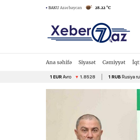
BAKU
Azərbaycan
28.22 °C
Ana səhifə
Siyasət
Cəmiyyət
İqt
1 EUR
Avro
▼
1.8528
1 RUB
Rusiya rublu
▲
0