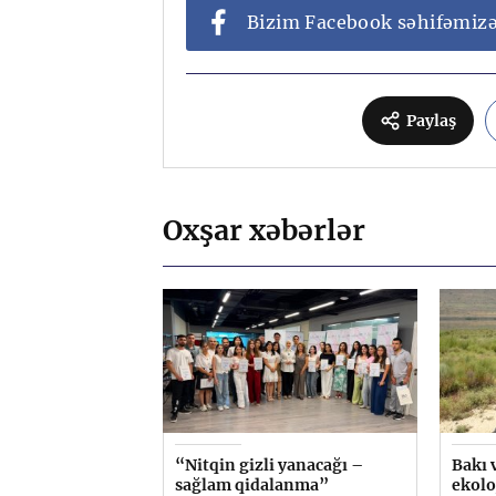
Bizim Facebook səhifəmiz
Paylaş
Oxşar xəbərlər
“Nitqin gizli yanacağı –
Bakı 
sağlam qidalanma”
ekolo