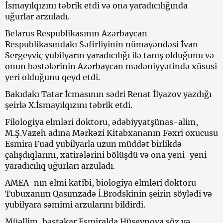
İsmayılqızını təbrik etdi və ona yaradıcılığında
uğurlar arzuladı.
Belarus Respublikasının Azərbaycan
Respublikasındakı Səfirliyinin nümayəndəsi İvan
Sergeyviç yubilyarın yaradıcılığı ilə tanış olduğunu və
onun bəstələrinin Azərbaycan mədəniyyətində xüsusi
yeri olduğunu qeyd etdi.
Bakıdakı Tatar İcmasının sədri Renat İlyazov yazdığı
şeirlə X.İsmayılqızını təbrik etdi.
Filologiya elmləri doktoru, ədəbiyyatşünas-alim,
M.Ş.Vazeh adına Mərkəzi Kitabxananın Fəxri oxucusu
Esmira Fuad yubilyarla uzun müddət birlikdə
çalışdıqlarını, xatirələrini bölüşdü və ona yeni-yeni
yaradıcılıq uğurları arzuladı.
AMEA-nın elmi katibi, biologiya elmləri doktoru
Tubuxanım Qasımzadə İ.Brodskinin şeirin söylədi və
yubilyara səmimi arzularını bildirdi.
Müəllim, bəstəkar Esmiralda Hüseynova söz və