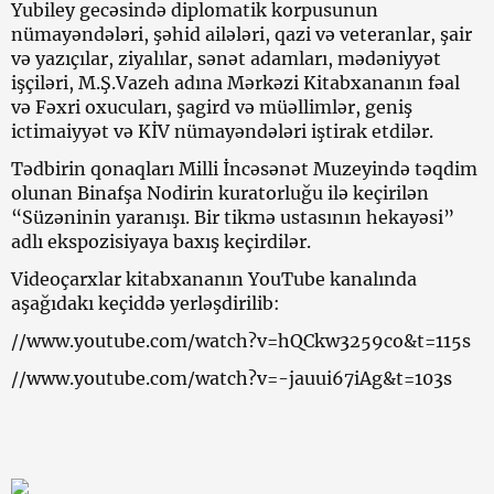
Yubiley gecəsində diplomatik korpusunun
nümayəndələri, şəhid ailələri, qazi və veteranlar, şair
və yazıçılar, ziyalılar, sənət adamları, mədəniyyət
işçiləri, M.Ş.Vazeh adına Mərkəzi Kitabxananın fəal
və Fəxri oxucuları, şagird və müəllimlər, geniş
ictimaiyyət və KİV nümayəndələri iştirak etdilər.
Tədbirin qonaqları Milli İncəsənət Muzeyində təqdim
olunan Binafşa Nodirin kuratorluğu ilə keçirilən
“Süzəninin yaranışı. Bir tikmə ustasının hekayəsi”
adlı ekspozisiyaya baxış keçirdilər.
Videoçarxlar kitabxananın YouTube kanalında
aşağıdakı keçiddə yerləşdirilib:
//www.youtube.com/watch?v=hQCkw3259co&t=115s
//www.youtube.com/watch?v=-jauui67iAg&t=103s