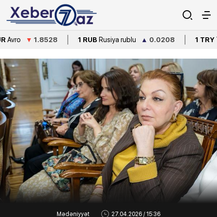
▼
1.8528
1 RUB
Rusiya rublu
▲
0.0208
1 TRY
Türkiyə lir
Mədəniyyət
27.04.2026 / 15:36