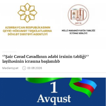
‘’Şair Cavad Cavadlının ədəbi irsinin təbliği‘’
layihəsinin icrasına başlanılıb
Mədəniyyət
03.08.2026