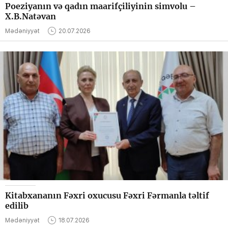
Poeziyanın və qadın maarifçiliyinin simvolu –
X.B.Natəvan
Mədəniyyət
20.07.2026
Kitabxananın Fəxri oxucusu Fəxri Fərmanla təltif
edilib
Mədəniyyət
18.07.2026