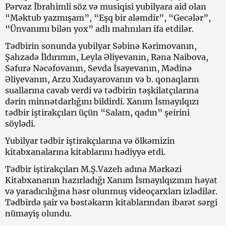
Pərvaz İbrahimli söz və musiqisi yubilyara aid olan
“Məktub yazmışam”, “Eşq bir aləmdir”, “Gecələr”,
“Ünvanımı bilən yox” adlı mahnıları ifa etdilər.
Tədbirin sonunda yubilyar Səbinə Kərimovanın,
Şahzadə İldırımın, Leyla Əliyevanın, Rəna Naibova,
Səfurə Nəcəfovanın, Sevda İsayevanın, Mədinə
Əliyevanın, Arzu Xudayarovanın və b. qonaqların
suallarına cavab verdi və tədbirin təşkilatçılarına
dərin minnətdarlığını bildirdi. Xanım İsmayılqızı
tədbir iştirakçıları üçün “Salam, qadın” şeirini
söylədi.
Yubilyar tədbir iştirakçılarına və ölkəmizin
kitabxanalarına kitablarını hədiyyə etdi.
Tədbir iştirakçıları M.Ş.Vazeh adına Mərkəzi
Kitabxananın hazırladığı Xanım İsmayılqızının həyat
və yaradıcılığına həsr olunmuş videoçarxları izlədilər.
Tədbirdə şair və bəstəkarın kitablarından ibarət sərgi
nümayiş olundu.