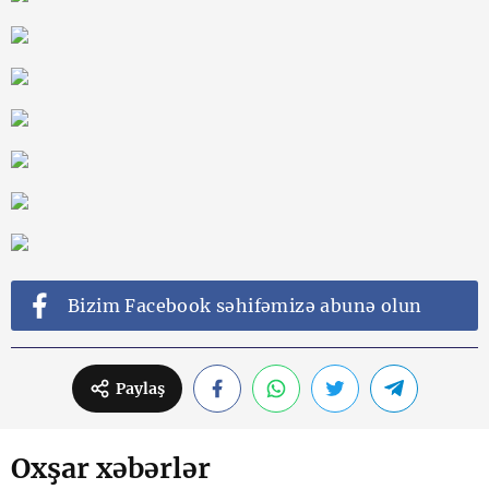
Bizim Facebook səhifəmizə abunə olun
Paylaş
Oxşar xəbərlər