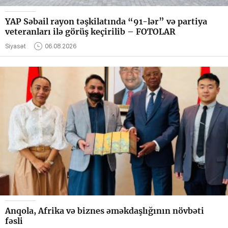
YAP Səbail rayon təşkilatında “91-lər” və partiya
veteranları ilə görüş keçirilib – FOTOLAR
Siyasət
06.08.2026
Anqola, Afrika və biznes əməkdaşlığının növbəti
fəsli