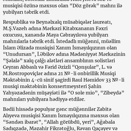
musiqisi özünə məxsus olan “Döz görək” mahnı ilə
yubilyarı təbrik etdi.
Respublika və Beynəlxalq müsabiqələr laureatı,
M.Ş.Vazeh adına Mərkəzi Kitabxananın Fəxri
oxucusu, xanəndə Maya Cəbrayılova yubilyarı
mahnılarla təbrik etdi. İstedadlı müğənni, müəllim
İslam Əlizadə musiqisi Xanım İsmayılqızının olan
“Unudursan”, İ.Əbilov adına Mədəniyyət Mərkəzinin
“Şəlalə” xalq çalğı alətləri ansamblının solistləri
Ceyran Abbaslı və Fərid Əzizli “Qonşular”, L. və
M.Rostropoviçlər adına 21 №-li onbirillik Musiqi
Məktəbinin 4-cü sinif şagirdi Raul Həmidov 33 №-li
musiqi məktəbinin konsertmeysteri Şahin
Yahyəzadənin müşayiəti ilə “O sole mio”, “Zibeydə”
mahnıları yubilyara hədiyyə etdilər.
Bədii hissədə populyar gənc müğənnilər Zabitə
Alıyeva musiqisi Xanım İsmayılqızına məxsus olan
“Səndən ibarət”, “Allah görübdü, yeri”, Ağabala
Sadıqzadə, Məzahir Fikrətoğlu, Rəvan Qaçayev və