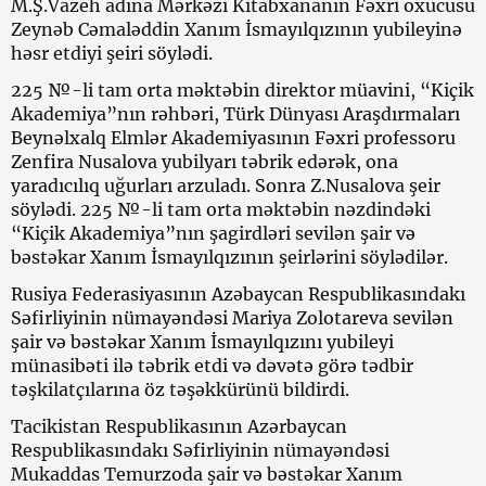
M.Ş.Vazeh adına Mərkəzi Kitabxananın Fəxri oxucusu
Zeynəb Cəmaləddin Xanım İsmayılqızının yubileyinə
həsr etdiyi şeiri söylədi.
225 №-li tam orta məktəbin direktor müavini, “Kiçik
Akademiya”nın rəhbəri, Türk Dünyası Araşdırmaları
Beynəlxalq Elmlər Akademiyasının Fəxri professoru
Zenfira Nusalova yubilyarı təbrik edərək, ona
yaradıcılıq uğurları arzuladı. Sonra Z.Nusalova şeir
söylədi. 225 №-li tam orta məktəbin nəzdindəki
“Kiçik Akademiya”nın şagirdləri sevilən şair və
bəstəkar Xanım İsmayılqızının şeirlərini söylədilər.
Rusiya Federasiyasının Azəbaycan Respublikasındakı
Səfirliyinin nümayəndəsi Mariya Zolotareva sevilən
şair və bəstəkar Xanım İsmayılqızını yubileyi
münasibəti ilə təbrik etdi və dəvətə görə tədbir
təşkilatçılarına öz təşəkkürünü bildirdi.
Tacikistan Respublikasının Azərbaycan
Respublikasındakı Səfirliyinin nümayəndəsi
Mukaddas Temurzoda şair və bəstəkar Xanım