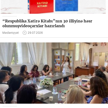
“Respublika Xatirə Kitabı”nın 30 illiyinə həsr
olunmuşvideoçarxlar hazırlandı
Mədəniyyət
29.07.2026