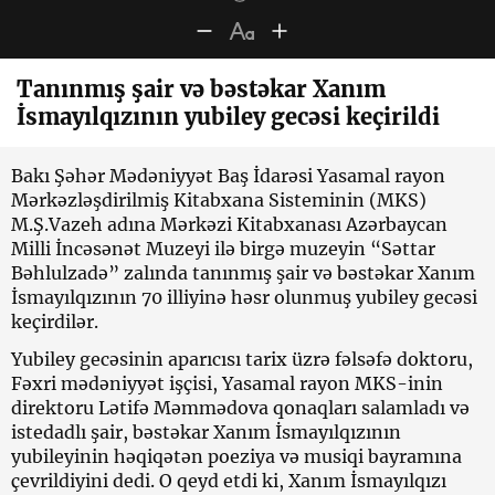
Tanınmış şair və bəstəkar Xanım
İsmayılqızının yubiley gecəsi keçirildi
Bakı Şəhər Mədəniyyət Baş İdarəsi Yasamal rayon
Mərkəzləşdirilmiş Kitabxana Sisteminin (MKS)
M.Ş.Vazeh adına Mərkəzi Kitabxanası Azərbaycan
Milli İncəsənət Muzeyi ilə birgə muzeyin “Səttar
Bəhlulzadə” zalında tanınmış şair və bəstəkar Xanım
İsmayılqızının 70 illiyinə həsr olunmuş yubiley gecəsi
keçirdilər.
Yubiley gecəsinin aparıcısı tarix üzrə fəlsəfə doktoru,
Fəxri mədəniyyət işçisi, Yasamal rayon MKS-inin
direktoru Lətifə Məmmədova qonaqları salamladı və
istedadlı şair, bəstəkar Xanım İsmayılqızının
yubileyinin həqiqətən poeziya və musiqi bayramına
çevrildiyini dedi. O qeyd etdi ki, Xanım İsmayılqızı