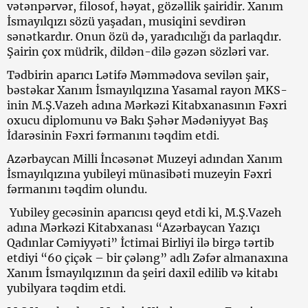
vətənpərvər, filosof, həyat, gözəllik şairidir. Xanım
İsmayılqızı sözü yaşadan, musiqini sevdirən
sənətkardır. Onun özü də, yaradıcılığı da parlaqdır.
Şairin çox müdrik, dildən-dilə gəzən sözləri var.
Tədbirin aparıcı Lətifə Məmmədova sevilən şair,
bəstəkar Xanım İsmayılqızına Yasamal rayon MKS-
inin M.Ş.Vazeh adına Mərkəzi Kitabxanasının Fəxri
oxucu diplomunu və Bakı Şəhər Mədəniyyət Baş
İdarəsinin Fəxri fərmanını təqdim etdi.
Azərbaycan Milli İncəsənət Muzeyi adından Xanım
İsmayılqızına yubileyi münasibəti muzeyin Fəxri
fərmanını təqdim olundu.
Yubiley gecəsinin aparıcısı qeyd etdi ki, M.Ş.Vazeh
adına Mərkəzi Kitabxanası “Azərbaycan Yazıçı
Qadınlar Cəmiyyəti” İctimai Birliyi ilə birgə tərtib
etdiyi “60 çiçək – bir çələng” adlı Zəfər almanaxına
Xanım İsmayılqızının da şeiri daxil edilib və kitabı
yubilyara təqdim etdi.