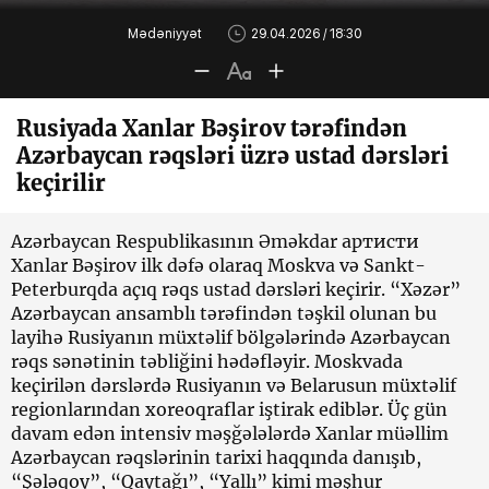
Mədəniyyət
29.04.2026 / 18:30
Rusiyada Xanlar Bəşirov tərəfindən
Azərbaycan rəqsləri üzrə ustad dərsləri
keçirilir
Azərbaycan Respublikasının Əməkdar артисти
Xanlar Bəşirov ilk dəfə olaraq Moskva və Sankt-
Peterburqda açıq rəqs ustad dərsləri keçirir. “Xəzər”
Azərbaycan ansamblı tərəfindən təşkil olunan bu
layihə Rusiyanın müxtəlif bölgələrində Azərbaycan
rəqs sənətinin təbliğini hədəfləyir. Moskvada
keçirilən dərslərdə Rusiyanın və Belarusun müxtəlif
regionlarından xoreoqraflar iştirak ediblər. Üç gün
davam edən intensiv məşğələlərdə Xanlar müəllim
Azərbaycan rəqslərinin tarixi haqqında danışıb,
“Şələqoy”, “Qaytağı”, “Yallı” kimi məşhur