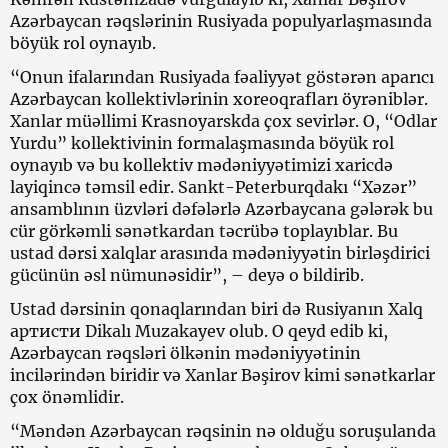
Azərbaycan rəqslərinin Rusiyada populyarlaşmasında
böyük rol oynayıb.
“Onun ifalarından Rusiyada fəaliyyət göstərən aparıcı
Azərbaycan kollektivlərinin xoreoqrafları öyrəniblər.
Xanlar müəllimi Krasnoyarskda çox sevirlər. O, “Odlar
Yurdu” kollektivinin formalaşmasında böyük rol
oynayıb və bu kollektiv mədəniyyətimizi xaricdə
layiqincə təmsil edir. Sankt-Peterburqdakı “Xəzər”
ansamblının üzvləri dəfələrlə Azərbaycana gələrək bu
cür görkəmli sənətkardan təcrübə toplayıblar. Bu
ustad dərsi xalqlar arasında mədəniyyətin birləşdirici
gücünün əsl nümunəsidir”, – deyə o bildirib.
Ustad dərsinin qonaqlarından biri də Rusiyanın Xalq
артисти Dikalı Muzakayev olub. O qeyd edib ki,
Azərbaycan rəqsləri ölkənin mədəniyyətinin
incilərindən biridir və Xanlar Bəşirov kimi sənətkarlar
çox önəmlidir.
“Məndən Azərbaycan rəqsinin nə olduğu soruşulanda