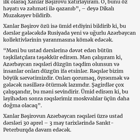
ilk olaraq Xanlar Bəşirovu xatırlayıram. O, bunu öz
həyatı və zəhməti ilə qazanıb”, – deyə Dikalı
Muzakayev bildirib.
Xanlar Bəşirov özü isə ümid etdiyini bildirib ki, bu
dərslər gələcəkdə Rusiyada yeni və uğurlu Azərbaycan
kollektivlərinin yaranmasına kömək edəcək.
“Məni bu ustad dərslərinə dəvət edən bütün
təşkilatçılara təşəkkür edirəm. Mən çalışıram ki,
Azərbaycan rəqsləri düzgün təqdim olunsun və
insanlar onları düzgün ifa etsinlər. Rəqslər bizim
böyük sərvətimizdir. Onları qorumaq, öyrənmək və
gələcək nəsillərə ötürmək lazımdır. Şagirdlər çox
çalışqandır, bu məni sevindirir. Ümid edirəm ki, bu
layihədən sonra rəqslərimiz moskvalılar üçün daha
doğma olacaq”.
Xanlar Bəşirovun Azərbaycan rəqsləri üzrə ustad
dərsləri 30 aprel – 3 may tarixlərində Sankt-
Peterburqda davam edəcək.