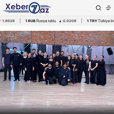
8
1 RUB
Rusiya rublu
▲
0.0208
1 TRY
Türkiyə lirəsi
▼
0