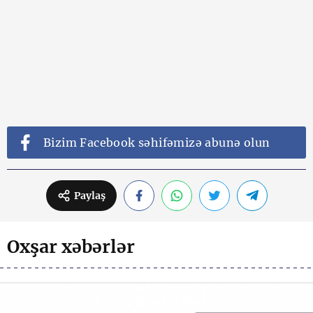
Bizim Facebook səhifəmizə abunə olun
Paylaş
Oxşar xəbərlər