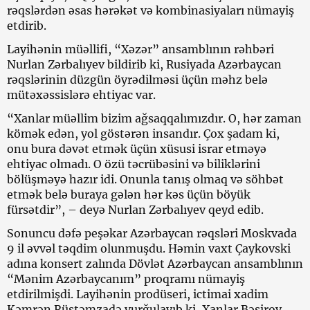
rəqslərdən əsas hərəkət və kombinasiyaları nümayiş
etdirib.
Layihənin müəllifi, “Xəzər” ansamblının rəhbəri
Nurlan Zərbalıyev bildirib ki, Rusiyada Azərbaycan
rəqslərinin düzgün öyrədilməsi üçün məhz belə
mütəxəssislərə ehtiyac var.
“Xanlar müəllim bizim ağsaqqalımızdır. O, hər zaman
kömək edən, yol göstərən insandır. Çox şadam ki,
onu bura dəvət etmək üçün xüsusi israr etməyə
ehtiyac olmadı. O özü təcrübəsini və biliklərini
bölüşməyə hazır idi. Onunla tanış olmaq və söhbət
etmək belə buraya gələn hər kəs üçün böyük
fürsətdir”, – deyə Nurlan Zərbalıyev qeyd edib.
Sonuncu dəfə peşəkar Azərbaycan rəqsləri Moskvada
9 il əvvəl təqdim olunmuşdu. Həmin vaxt Çaykovski
adına konsert zalında Dövlət Azərbaycan ansamblının
“Mənim Azərbaycanım” proqramı nümayiş
etdirilmişdi. Layihənin prodüseri, ictimai xadim
Kəmrən Rüstəmzadə vurğulayıb ki, Xanlar Bəşirov