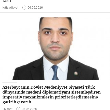
fəsli
İqtisadiyyat
06.08.2026
Azərbaycanın Dövlət Mədəniyyət Siyasəti Türk
dünyasında mədəni diplomatiyanı sistemləşdirən
imperativ mexanizmlərin prioritetləşdirməsinə
gətirib çıxarıb
Siyasət
05.08.2026