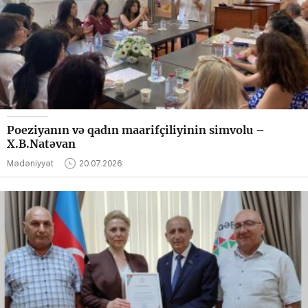
Poeziyanın və qadın maarifçiliyinin simvolu –
X.B.Natəvan
Mədəniyyət
20.07.2026