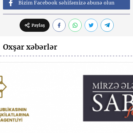
Bizim Facebook səhifəmizə abunə olun
Paylaş
Oxşar xəbərlər