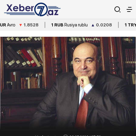
▼
1.8528
1 RUB
Rusiya rublu
▲
0.0208
1 TRY
Türkiyə l