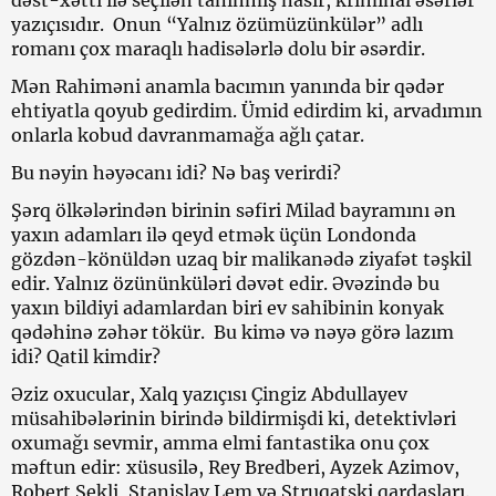
yazıçısıdır. Onun “Yalnız özümüzünkülər” adlı
romanı çox maraqlı hadisələrlə dolu bir əsərdir.
Mən Rahiməni anamla bacımın yanında bir qədər
ehtiyatla qoyub gedirdim. Ümid edirdim ki, arvadımın
onlarla kobud davranmamağa ağlı çatar.
Bu nəyin həyəcanı idi? Nə baş verirdi?
Şərq ölkələrindən birinin səfiri Milad bayramını ən
yaxın adamları ilə qeyd etmək üçün Londonda
gözdən-könüldən uzaq bir malikanədə ziyafət təşkil
edir. Yalnız özününküləri dəvət edir. Əvəzində bu
yaxın bildiyi adamlardan biri ev sahibinin konyak
qədəhinə zəhər tökür. Bu kimə və nəyə görə lazım
idi? Qatil kimdir?
Əziz oxucular, Xalq yazıçısı Çingiz Abdullayev
müsahibələrinin birində bildirmişdi ki, detektivləri
oxumağı sevmir, amma elmi fantastika onu çox
məftun edir: xüsusilə, Rey Bredberi, Ayzek Azimov,
Robert Şekli, Stanislav Lem və Struqatski qardaşları.