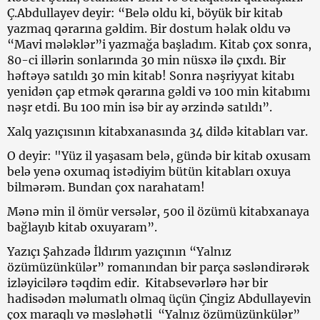
Ç.Abdullayev deyir: “Belə oldu ki, böyük bir kitab
yazmaq qərarına gəldim. Bir dostum həlak oldu və
“Mavi mələklər”i yazmağa başladım. Kitab çox sonra,
80-ci illərin sonlarında 30 min nüsxə ilə çıxdı. Bir
həftəyə satıldı 30 min kitab! Sonra nəşriyyat kitabı
yenidən çap etmək qərarına gəldi və 100 min kitabımı
nəşr etdi. Bu 100 min isə bir ay ərzində satıldı”.
Xalq yazıçısının kitabxanasında 34 dildə kitabları var.
O deyir: "Yüz il yaşasam belə, gündə bir kitab oxusam
belə yenə oxumaq istədiyim bütün kitabları oxuya
bilmərəm. Bundan çox narahatam!
Mənə min il ömür versələr, 500 il özümü kitabxanaya
bağlayıb kitab oxuyaram”.
Yazıçı Şahzadə İldırım yazıçının “Yalnız
özümüzünkülər” romanından bir parça səsləndirərək
izləyicilərə təqdim edir. Kitabsevərlərə hər bir
hadisədən məlumatlı olmaq üçün Çingiz Abdullayevin
çox maraqlı və məsləhətli “Yalnız özümüzünkülər”