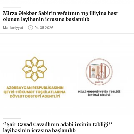
Mirzə Ələkbər Sabirin vəfatının 115 illiyinə həsr
olunan layihənin icrasına başlanılıb
Mədəniyyət
04.08.2026
‘’Şair Cavad Cavadlının ədəbi irsinin təbliği‘’
layihəsinin icrasına başlanılıb