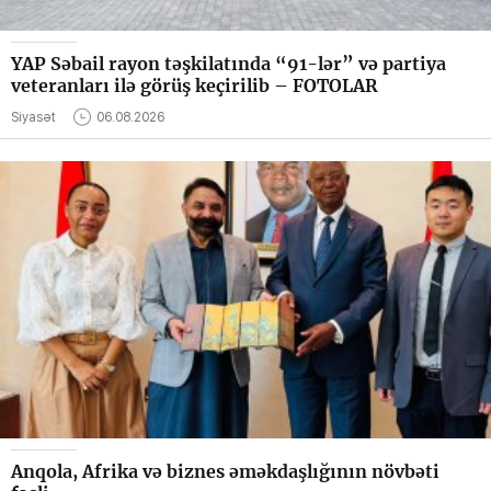
YAP Səbail rayon təşkilatında “91-lər” və partiya
veteranları ilə görüş keçirilib – FOTOLAR
Siyasət
06.08.2026
Anqola, Afrika və biznes əməkdaşlığının növbəti