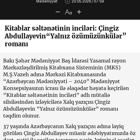
Mədəniyyət
20.05.2026 / 07:59
Kitablar səltənətinin inciləri: Çingiz
Abdullayevin“Yalnız özümüzünkülər”
romanı
Bakı Şəhər Mədəniyyət Baş İdarəsi Yasamal rayon
Mərkəzləşdirilmiş Kitabxana Sisteminin (MKS)
M.Ş.Vazeh adına Mərkəzi Kitabxanasında
“Azərbaycan Mədəniyyəti – 2040” Mədəniyyət
Konsepsiyasının icrası ilə əlaqədar həyata keçirilən
“Kitablar səltənətinin inciləri” adlı mütaliə
silsiləsindən izləyicilərə Xalq yazıçısı Çingiz
Abdullayevin “Yalnız özümüzünkülər” romanı
təqdim olunur.
37 yaşında Azərbaycanın Xalq yazıçısı adına layiq
görülən Çingiz Abdullayev müasir ədəbiyyatımızda öz
dəst-xətti ilə seçilən tanınmış nasir, kriminal əsərlər