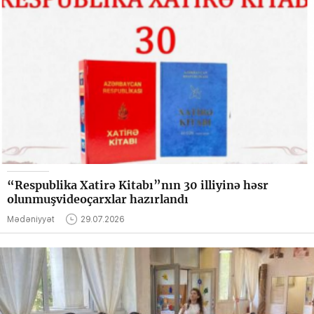
“Respublika Xatirə Kitabı”nın 30 illiyinə həsr
olunmuşvideoçarxlar hazırlandı
Mədəniyyət
29.07.2026