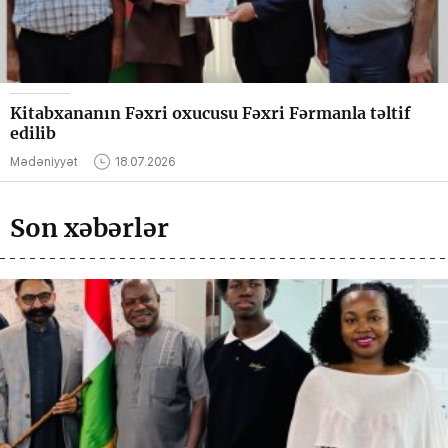
Kitabxananın Fəxri oxucusu Fəxri Fərmanla təltif
edilib
Mədəniyyət
18.07.2026
Son xəbərlər