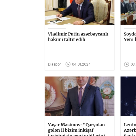
Vladimir Putin azərbaycanlı
Soyda
həkimi təltif edib
Yeni İ
Diaspor
04.01.2024
03
Yaşar Məsimov: “Qarşıdan
Lenin
gələn il bizim inkişaf
Azər
tariximizin yeni səhifəsini
üzvlə