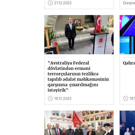
21.12.2023
Diaspo
"Avstraliya Federal
Qəhrə
dövlətindən erməni
terrorçularının tezlikcə
tapılıb ədalət məhkəməsinin
qarşısına çıxarılmağını
istəyirik"
18.12.2023
18.