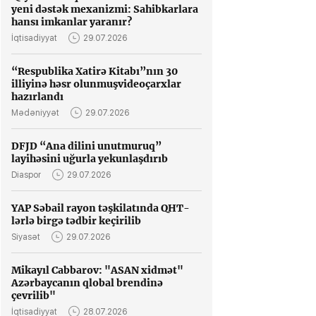
yeni dəstək mexanizmi: Sahibkarlara
hansı imkanlar yaranır?
İqtisadiyyat
29.07.2026
“Respublika Xatirə Kitabı”nın 30
illiyinə həsr olunmuşvideoçarxlar
hazırlandı
Mədəniyyət
29.07.2026
DFJD “Ana dilini unutmuruq”
layihəsini uğurla yekunlaşdırıb
Diaspor
29.07.2026
YAP Səbail rayon təşkilatında QHT-
lərlə birgə tədbir keçirilib
Siyasət
29.07.2026
Mikayıl Cabbarov: "ASAN xidmət"
Azərbaycanın qlobal brendinə
çevrilib"
İqtisadiyyat
28.07.2026