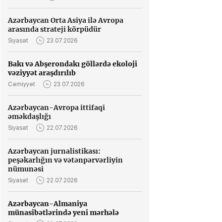
Azərbaycan Orta Asiya ilə Avropa
arasında strateji körpüdür
Siyasət
23.07.2026
Bakı və Abşerondakı göllərdə ekoloji
vəziyyət araşdırılıb
Cəmiyyət
23.07.2026
Azərbaycan-Avropa ittifaqi
əməkdaşlığı
Siyasət
22.07.2026
Azərbaycan jurnalistikası:
peşəkarlığın və vətənpərvərliyin
nümunəsi
Siyasət
22.07.2026
Azərbaycan-Almaniya
münasibətlərində yeni mərhələ