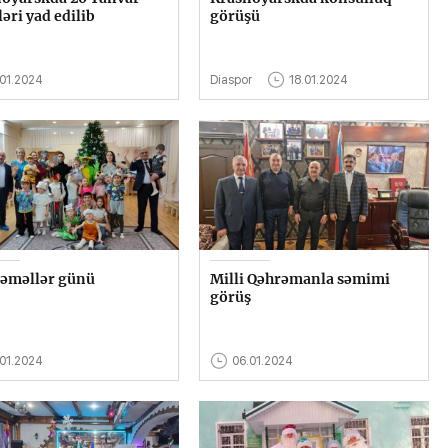
ləri yad edilib
görüşü
.01.2024
Diaspor
18.01.2024
 əməllər günü
Milli Qəhrəmanla səmimi
görüş
.01.2024
06.01.2024