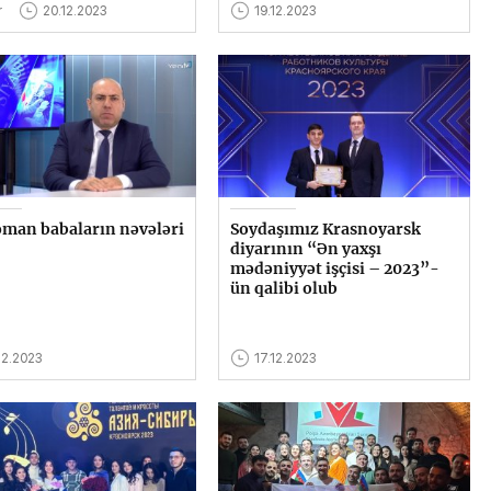
r
20.12.2023
19.12.2023
man babaların nəvələri
Soydaşımız Krasnoyarsk
diyarının “Ən yaxşı
mədəniyyət işçisi – 2023”-
ün qalibi olub
12.2023
17.12.2023