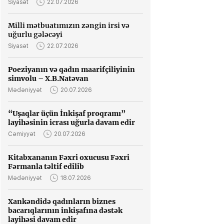
Siyasət
22.07.2026
Milli mətbuatımızın zəngin irsi və
uğurlu gələcəyi
Siyasət
22.07.2026
Poeziyanın və qadın maarifçiliyinin
simvolu – X.B.Natəvan
Mədəniyyət
20.07.2026
“Uşaqlar üçün İnkişaf proqramı”
layihəsinin icrası uğurla davam edir
Cəmiyyət
20.07.2026
Kitabxananın Fəxri oxucusu Fəxri
Fərmanla təltif edilib
Mədəniyyət
18.07.2026
Xankəndidə qadınların biznes
bacarıqlarının inkişafına dəstək
layihəsi davam edir