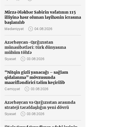
Mirzə Ələkbər Sabirin vəfatının 115
illiyinə həsr olunan layihənin icrasına
başlanılıb
Mədəniyyət
04.08.2026
Azərbaycan-Qırğızıstan
münasibətləri: türk dünyasına
mühüm töhfə
Siyasət
03.08.2026
“Nitqin gizli yanacağı – sağlam
qidalanma” mövzusunda
maarifləndirici təlim keçirilib
Cəmiyyət
03.08.2026
Azərbaycan və Qırğızıstan arasında
strateji tərəfdaşlığın yeni dövrü
Siyasət
03.08.2026