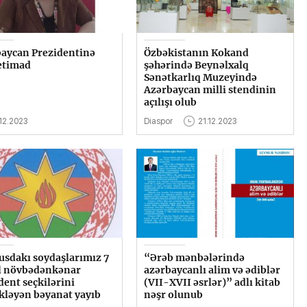
aycan Prezidentinə
Özbəkistanın Kokand
etimad
şəhərində Beynəlxalq
Sənətkarlıq Muzeyində
Azərbaycan milli stendinin
açılışı olub
12.2023
Diaspor
21.12.2023
usdakı soydaşlarımız 7
“Ərəb mənbələrində
l növbədənkənar
azərbaycanlı alim və ədiblər
dent seçkilərini
(VII-XVII əsrlər)” adlı kitab
kləyən bəyanat yayıb
nəşr olunub