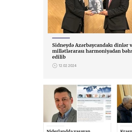
Sidneydə Azərbaycandakı dinlər 
millətlərarası harmoniyadan bəh
edilib
12.02.2024
Niderlandda yaşayan
Krasn