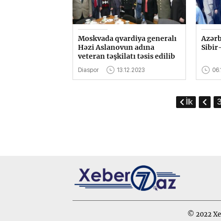
Moskvada qvardiya generalı
Azərb
Həzi Aslanovun adına
Sibir
veteran təşkilatı təsis edilib
Diaspor
13.12.2023
06.
İlk
© 2022 Xeb