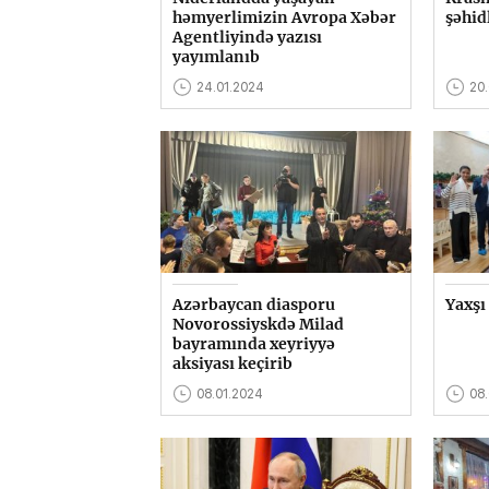
həmyerlimizin Avropa Xəbər
şəhid
Agentliyində yazısı
yayımlanıb
24.01.2024
20
Azərbaycan diasporu
Yaxşı
Novorossiyskdə Milad
bayramında xeyriyyə
aksiyası keçirib
08.01.2024
08