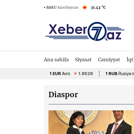
BAKU
Azərbaycan
31.43 °C
Ana səhifə
Siyasət
Cəmiyyət
İqt
1 EUR
Avro
▼
1.8528
1 RUB
Rusiya rublu
▲
Diaspor