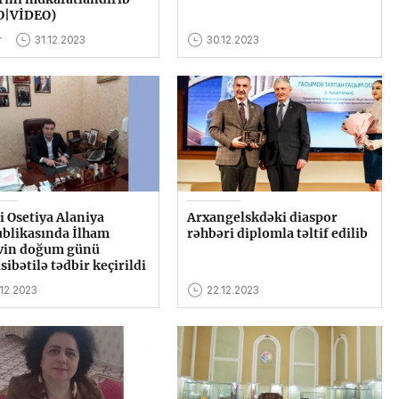
O|VİDEO)
r
31.12.2023
30.12.2023
i Osetiya Alaniya
Arxangelskdəki diaspor
blikasında İlham
rəhbəri diplomla təltif edilib
vin doğum günü
ibətilə tədbir keçirildi
12.2023
22.12.2023