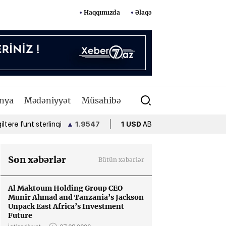
Haqqımızda
Əlaqə
nya
Mədəniyyət
Müsahibə
nt sterlinqi
▲
1.9547
1 USD
ABŞ dolları
•
1.7000
1 EUR
Son xəbərlər
Bütün xəbərlər
Al Maktoum Holding Group CEO
Munir Ahmad and Tanzania’s Jackson
Unpack East Africa’s Investment
Future