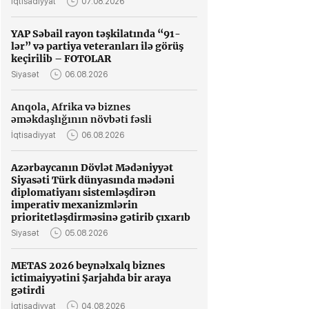
İqtisadiyyat
07.08.2026
YAP Səbail rayon təşkilatında “91-
lər” və partiya veteranları ilə görüş
keçirilib – FOTOLAR
Siyasət
06.08.2026
Anqola, Afrika və biznes
əməkdaşlığının növbəti fəsli
İqtisadiyyat
06.08.2026
Azərbaycanın Dövlət Mədəniyyət
Siyasəti Türk dünyasında mədəni
diplomatiyanı sistemləşdirən
imperativ mexanizmlərin
prioritetləşdirməsinə gətirib çıxarıb
Siyasət
05.08.2026
METAS 2026 beynəlxalq biznes
ictimaiyyətini Şarjahda bir araya
gətirdi
İqtisadiyyat
04.08.2026