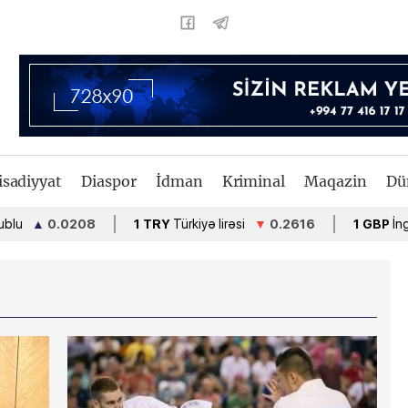
isadiyyat
Diaspor
İdman
Kriminal
Maqazin
Dü
0.0208
1 TRY
Türkiyə lirəsi
▼
0.2616
1 GBP
İngiltərə fu