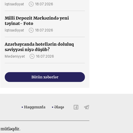
İqtisadiyyat
18.07.2026
Milli Depozit Mərkəzində yeni
təyinat- Foto
İqtisadiyyat
18.07.2026
Azərbaycanda hotellərin doluluq
səviyyəsi niyə düşüb?
Mədəniyyət
16.07.2026
Bütün xəbərlər
Haqqımızda
Əlaqə
 mütləqdir.