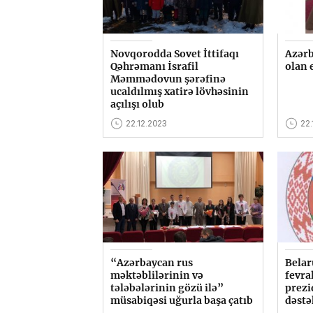
Novqorodda Sovet İttifaqı
Azərb
Qəhrəmanı İsrafil
olan 
Məmmədovun şərəfinə
ucaldılmış xatirə lövhəsinin
açılışı olub
22.12.2023
22.
“Azərbaycan rus
Belar
məktəblilərinin və
fevra
tələbələrinin gözü ilə”
prezi
müsabiqəsi uğurla başa çatıb
dəstə