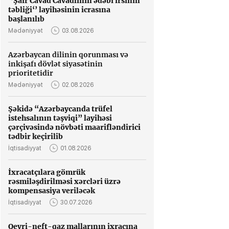
‘’Şair Cavad Cavadlının ədəbi irsinin
təbliği‘’ layihəsinin icrasına
başlanılıb
Mədəniyyət
03.08.2026
Azərbaycan dilinin qorunması və
inkişafı dövlət siyasətinin
prioritetidir
Mədəniyyət
02.08.2026
Şəkidə “Azərbaycanda trüfel
istehsalının təşviqi” layihəsi
çərçivəsində növbəti maarifləndirici
tədbir keçirilib
İqtisadiyyat
01.08.2026
İxracatçılara gömrük
rəsmiləşdirilməsi xərcləri üzrə
kompensasiya veriləcək
İqtisadiyyat
30.07.2026
Qeyri-neft-qaz mallarının ixracına