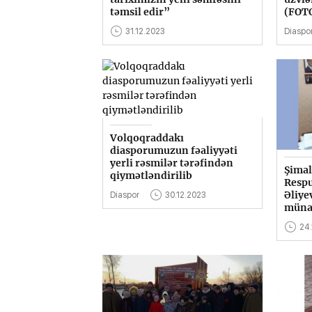
təmsil edir”
(FOT
31.12.2023
Diaspo
Volqoqraddakı
diasporumuzun fəaliyyəti
yerli rəsmilər tərəfindən
Şimal
qiymətləndirilib
Respu
Əliye
Diaspor
30.12.2023
münas
24.