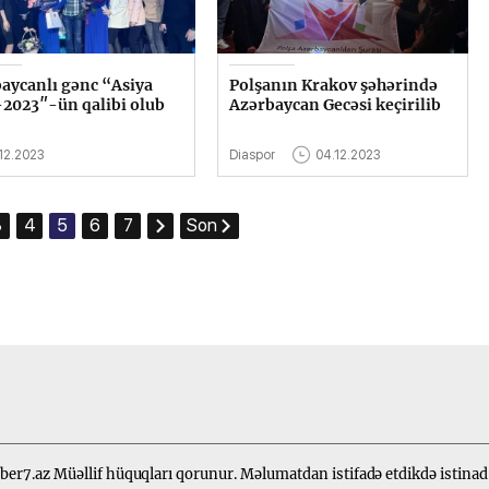
aycanlı gənc “Asiya
Polşanın Krakov şəhərində
-2023″-ün qalibi olub
Azərbaycan Gecəsi keçirilib
12.2023
Diaspor
04.12.2023
3
4
5
6
7
Son
er7.az Müəllif hüquqları qorunur. Məlumatdan istifadə etdikdə istinad