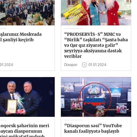
şlarımız Moskvada
“PRODSERVİS-S” MMC və
l şənliyi keçirib
“Birlik” təşkilatı “Şaxta baba
və Qar qız ziyarətə gəlir”
xeyriyyə aksiyasına dəstək
veriblər
.01.2024
Diaspor
01.01.2024
oqorsk şəhərinin meri
“Diasporun səsi” YouTube
baycan diasporunun
kanalı fəaliyyətə başlayıb
rini mükafatlandırıb