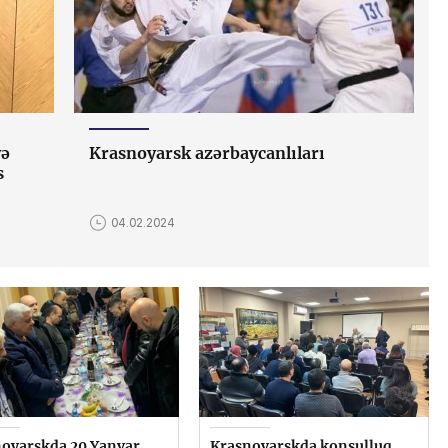
və
Krasnoyarsk azərbaycanlıları
s
04.02.2024
oyarskda 20 Yanvar
Krasnoyarskda konsulluq