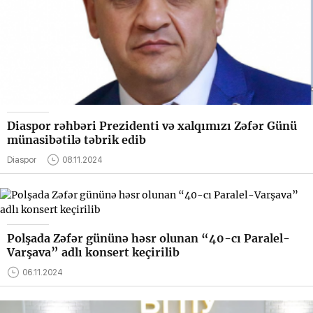
Diaspor rəhbəri Prezidenti və xalqımızı Zəfər Günü
münasibətilə təbrik edib
Diaspor
08.11.2024
Polşada Zəfər gününə həsr olunan “40-cı Paralel-
Varşava” adlı konsert keçirilib
06.11.2024