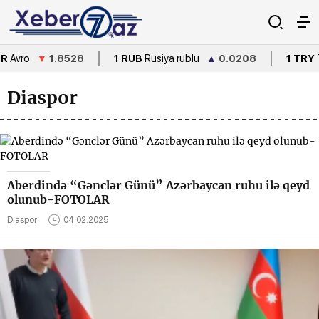
8528
1 RUB
Rusiya rublu
▲
0.0208
1 TRY
Türkiyə lirəsi
Diaspor
Aberdində “Gənclər Günü” Azərbaycan ruhu ilə qeyd
olunub-FOTOLAR
Diaspor
04.02.2025