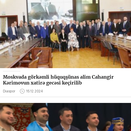
Moskvada görkəmli hüquqşünas alim Cahangir
Kərimovun xatirə gecəsi keçirilib
Diaspor
15.12.2024