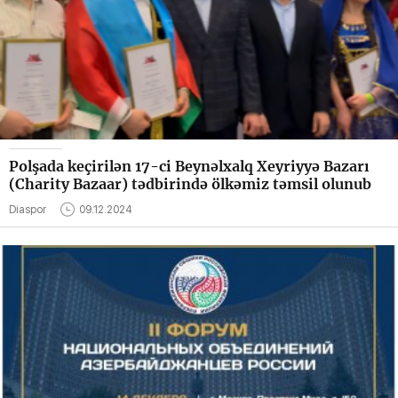
Polşada keçirilən 17-ci Beynəlxalq Xeyriyyə Bazarı
(Charity Bazaar) tədbirində ölkəmiz təmsil olunub
Diaspor
09.12.2024