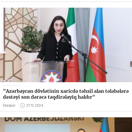
"Azərbaycan dövlətinin xaricdə təhsil alan tələbələrə
dəstəyi son dərəcə təqdirəlayiq haldır"
Diaspor
21.12.2024