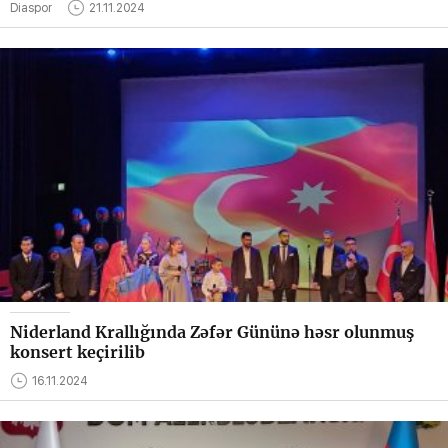
Diaspor
21.11.2024
Niderland Krallığında Zəfər Gününə həsr olunmuş
konsert keçirilib
16.11.2024