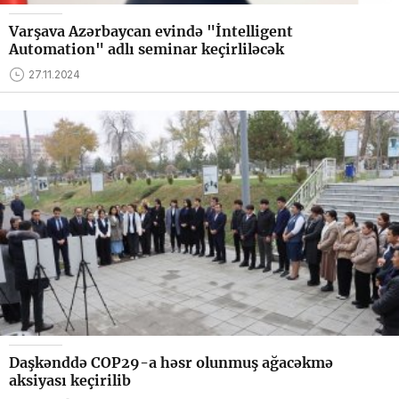
Varşava Azərbaycan evində "İntelligent
Automation" adlı seminar keçirliləcək
27.11.2024
Daşkənddə COP29-a həsr olunmuş ağacəkmə
aksiyası keçirilib