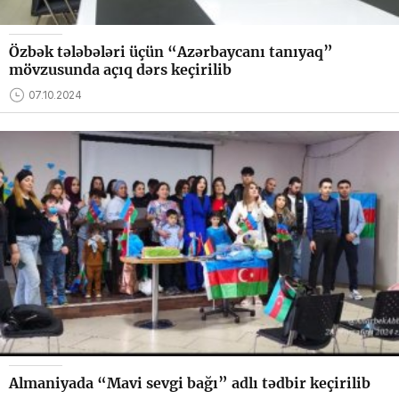
Özbək tələbələri üçün “Azərbaycanı tanıyaq”
mövzusunda açıq dərs keçirilib
07.10.2024
Almaniyada “Mavi sevgi bağı” adlı tədbir keçirilib