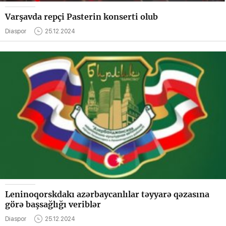
Varşavda repçi Pasterin konserti olub
Diaspor
25.12.2024
Leninoqorskdakı azərbaycanlılar təyyarə qəzasına
görə başsağlığı veriblər
Diaspor
25.12.2024