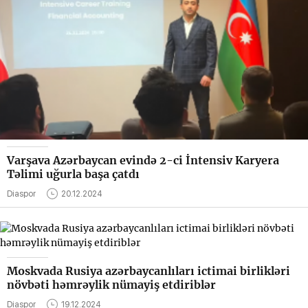
Varşava Azərbaycan evində 2-ci İntensiv Karyera
Təlimi uğurla başa çatdı
Diaspor
20.12.2024
Moskvada Rusiya azərbaycanlıları ictimai birlikləri
növbəti həmrəylik nümayiş etdiriblər
Diaspor
19.12.2024