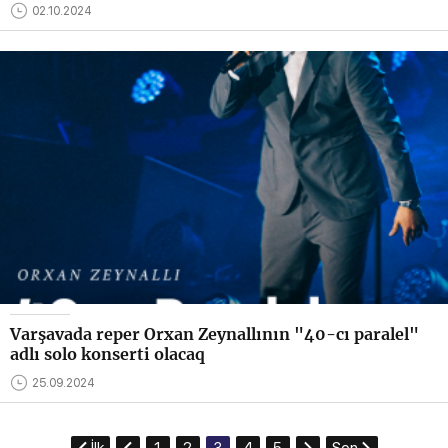
02.10.2024
Varşavada reper Orxan Zeynallının "40-cı paralel"
adlı solo konserti olacaq
25.09.2024