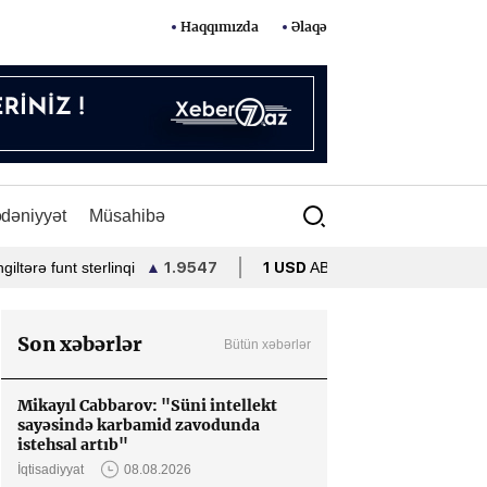
Haqqımızda
Əlaqə
dəniyyət
Müsahibə
 funt sterlinqi
▲
1.9547
1 USD
ABŞ dolları
•
1.7000
1 E
Son xəbərlər
Bütün xəbərlər
Mikayıl Cabbarov: "Süni intellekt
sayəsində karbamid zavodunda
istehsal artıb"
İqtisadiyyat
08.08.2026