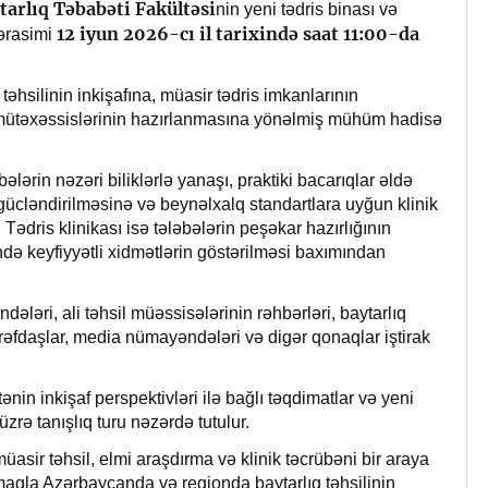
tarlıq Təbabəti
Fakültəsi
nin yeni tədris binası və
12 iyun 2026-cı il tarixində saat 11:00-da
mərasimi
əhsilinin inkişafına, müasir tədris imkanlarının
 mütəxəssislərinin hazırlanmasına yönəlmiş mühüm hadisə
bələrin nəzəri biliklərlə yanaşı, praktiki bacarıqlar əldə
 gücləndirilməsinə və beynəlxalq standartlara uyğun klinik
ədris klinikası isə tələbələrin peşəkar hazırlığının
ndə keyfiyyətli xidmətlərin göstərilməsi baxımından
ləri, ali təhsil müəssisələrinin rəhbərləri, baytarlıq
rəfdaşlar, media nümayəndələri və digər qonaqlar iştirak
ənin inkişaf perspektivləri ilə bağlı təqdimatlar və yeni
 üzrə tanışlıq turu nəzərdə tutulur.
sir təhsil, elmi araşdırma və klinik təcrübəni bir araya
maqla Azərbaycanda və regionda baytarlıq təhsilinin