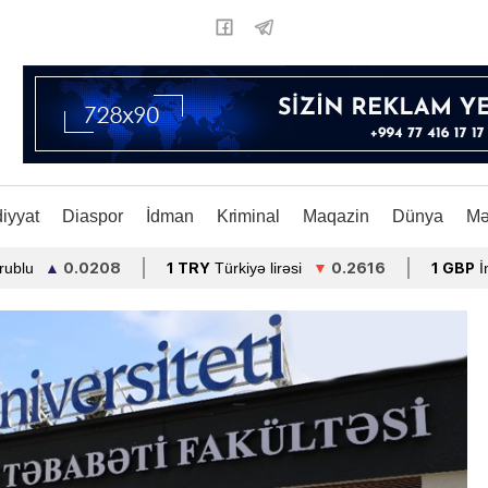
diyyat
Diaspor
İdman
Kriminal
Maqazin
Dünya
Mə
▲
0.0208
1 TRY
Türkiyə lirəsi
▼
0.2616
1 GBP
İngiltərə