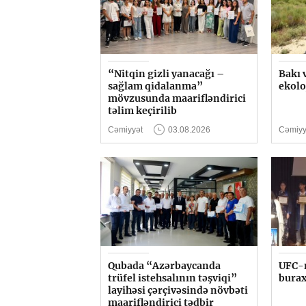
“Nitqin gizli yanacağı –
Bakı 
sağlam qidalanma”
ekolo
mövzusunda maarifləndirici
təlim keçirilib
Cəmiyyət
03.08.2026
Cəmiyy
Qubada “Azərbaycanda
UFC-n
trüfel istehsalının təşviqi”
buraxı
layihəsi çərçivəsində növbəti
maarifləndirici tədbir