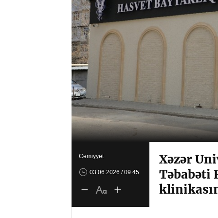
Xəzər Uni
Cəmiyyət
Təbabəti 
03.06.2026 / 09:45
klinikasın