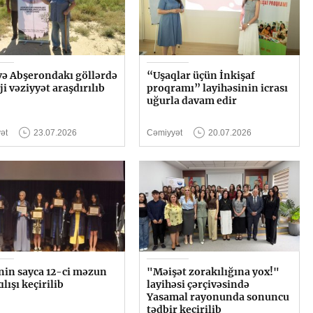
və Abşerondakı göllərdə
“Uşaqlar üçün İnkişaf
ji vəziyyət araşdırılıb
proqramı” layihəsinin icrası
uğurla davam edir
ət
23.07.2026
Cəmiyyət
20.07.2026
in sayca 12-ci məzun
"Məişət zorakılığına yox!"
lışı keçirilib
layihəsi çərçivəsində
Yasamal rayonunda sonuncu
tədbir keçirilib