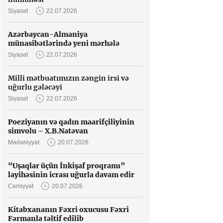
Siyasət
22.07.2026
Azərbaycan-Almaniya
münasibətlərində yeni mərhələ
Siyasət
22.07.2026
Milli mətbuatımızın zəngin irsi və
uğurlu gələcəyi
Siyasət
22.07.2026
Poeziyanın və qadın maarifçiliyinin
simvolu – X.B.Natəvan
Mədəniyyət
20.07.2026
“Uşaqlar üçün İnkişaf proqramı”
layihəsinin icrası uğurla davam edir
Cəmiyyət
20.07.2026
Kitabxananın Fəxri oxucusu Fəxri
Fərmanla təltif edilib