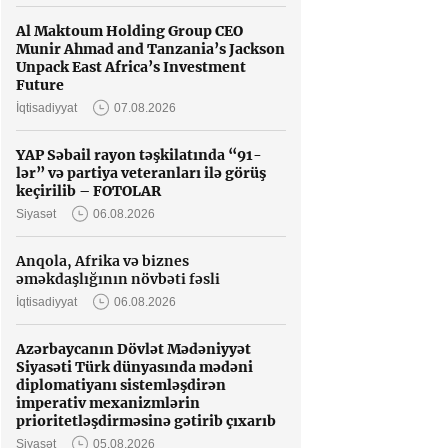
Al Maktoum Holding Group CEO
Munir Ahmad and Tanzania’s Jackson
Unpack East Africa’s Investment
Future
İqtisadiyyat
07.08.2026
YAP Səbail rayon təşkilatında “91-
lər” və partiya veteranları ilə görüş
keçirilib – FOTOLAR
Siyasət
06.08.2026
Anqola, Afrika və biznes
əməkdaşlığının növbəti fəsli
İqtisadiyyat
06.08.2026
Azərbaycanın Dövlət Mədəniyyət
Siyasəti Türk dünyasında mədəni
diplomatiyanı sistemləşdirən
imperativ mexanizmlərin
prioritetləşdirməsinə gətirib çıxarıb
Siyasət
05.08.2026