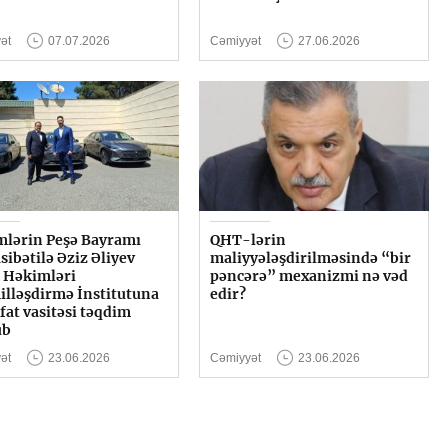
ət
07.07.2026
Cəmiyyət
27.06.2026
lərin Peşə Bayramı
QHT-lərin
ibətilə Əziz Əliyev
maliyyələşdirilməsində “bir
 Həkimləri
pəncərə” mexanizmi nə vəd
lləşdirmə İnstitutuna
edir?
at vasitəsi təqdim
ub
ət
23.06.2026
Cəmiyyət
23.06.2026