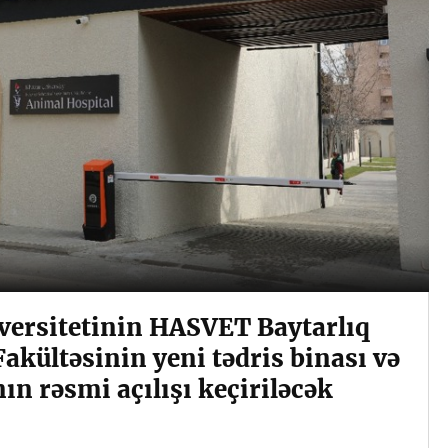
versitetinin HASVET Baytarlıq
Fakültəsinin yeni tədris binası və
ın rəsmi açılışı keçiriləcək