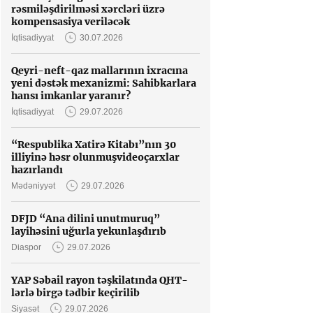
rəsmiləşdirilməsi xərcləri üzrə
kompensasiya veriləcək
İqtisadiyyat
30.07.2026
Qeyri-neft-qaz mallarının ixracına
yeni dəstək mexanizmi: Sahibkarlara
hansı imkanlar yaranır?
İqtisadiyyat
29.07.2026
“Respublika Xatirə Kitabı”nın 30
illiyinə həsr olunmuşvideoçarxlar
hazırlandı
Mədəniyyət
29.07.2026
DFJD “Ana dilini unutmuruq”
layihəsini uğurla yekunlaşdırıb
Diaspor
29.07.2026
YAP Səbail rayon təşkilatında QHT-
lərlə birgə tədbir keçirilib
Siyasət
29.07.2026