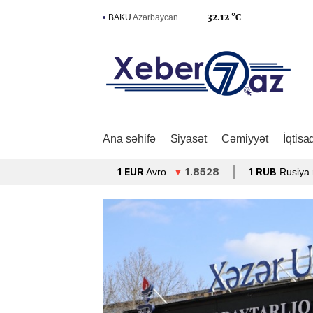
32.12 °C
BAKU
Azərbaycan
Ana səhifə
Siyasət
Cəmiyyət
İqtisa
1 EUR
Avro
▼
1.8528
1 RUB
Rusiya rublu