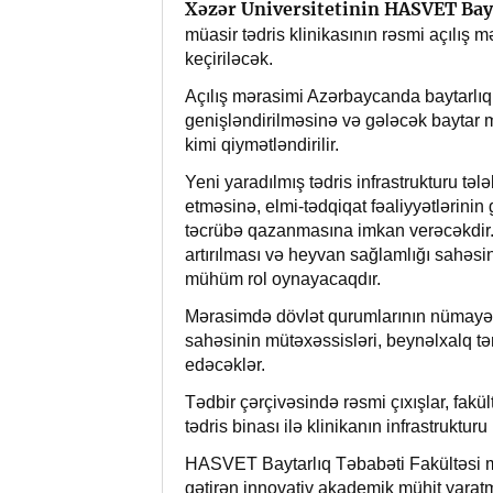
Xəzər Universitetinin HASVET Bay
müasir tədris klinikasının rəsmi açılış 
keçiriləcək.
Açılış mərasimi Azərbaycanda baytarlıq t
genişləndirilməsinə və gələcək baytar
kimi qiymətləndirilir.
Yeni yaradılmış tədris infrastrukturu tələ
etməsinə, elmi-tədqiqat fəaliyyətlərinin
təcrübə qazanmasına imkan verəcəkdir. T
artırılması və heyvan sağlamlığı sahəsi
mühüm rol oynayacaqdır.
Mərasimdə dövlət qurumlarının nümayəndə
sahəsinin mütəxəssisləri, beynəlxalq tə
edəcəklər.
Tədbir çərçivəsində rəsmi çıxışlar, fakült
tədris binası ilə klinikanın infrastrukturu
HASVET Baytarlıq Təbabəti Fakültəsi müa
gətirən innovativ akademik mühit yarat