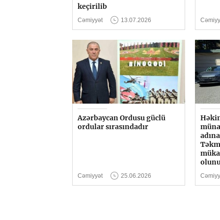
keçirilib
Cəmiyyət
13.07.2026
Cəmiyy
Azərbaycan Ordusu güclü
Həkim
ordular sırasındadır
münas
adına
Təkmi
mükaf
olun
Cəmiyyət
25.06.2026
Cəmiyy