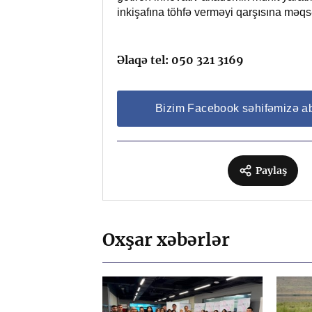
inkişafına töhfə verməyi qarşısına məqs
Əlaqə tel: 050 321 3169
Bizim Facebook səhifəmizə a
Paylaş
Oxşar xəbərlər