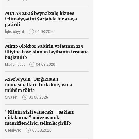
METAS 2026 beynəlxalq biznes
ictimaiyyətini Şarjahda bir araya
gətirdi
İqtisadiyyat
04.08.2026
Mirzə Ələkbər Sabirin vəfatının 115
illiyinə həsr olunan layihənin icrasına
başlanılıb
Mədəniyyət
04.08.2026
Azərbaycan-Qırğızıstan
münasibətləri: türk dünyasına
mühüm töhfə
Siyasət
03.08.2026
“Nitqin gizli yanacağı – sağlam
qidalanma” mövzusunda
maarifləndirici təlim keçirilib
Cəmiyyət
03.08.2026