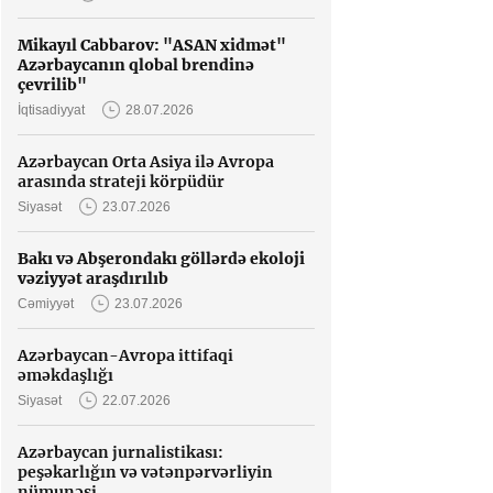
Mikayıl Cabbarov: "ASAN xidmət"
Azərbaycanın qlobal brendinə
çevrilib"
İqtisadiyyat
28.07.2026
Azərbaycan Orta Asiya ilə Avropa
arasında strateji körpüdür
Siyasət
23.07.2026
Bakı və Abşerondakı göllərdə ekoloji
vəziyyət araşdırılıb
Cəmiyyət
23.07.2026
Azərbaycan-Avropa ittifaqi
əməkdaşlığı
Siyasət
22.07.2026
Azərbaycan jurnalistikası:
peşəkarlığın və vətənpərvərliyin
nümunəsi