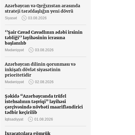
Azərbaycan və Qırğızıstan arasında
strateji tərəfdaşlığın yeni dövrü
Siyasət
03.08.2026
‘’Şair Cavad Cavadlının ədəbi irsinin
təbliği‘’ layihəsinin icrasına
başlanılıb
Mədəniyyət
03.08.2026
Azərbaycan dilinin qorunması və
inkişafı dövlət siyasətinin
prioritetidir
Mədəniyyət
02.08.2026
Şəkidə “Azərbaycanda trüfel
istehsalının təşviqi” layihəsi
çərçivəsində növbəti maarifləndirici
tədbir keçirilib
İqtisadiyyat
01.08.2026
İxracatçılara gömrük