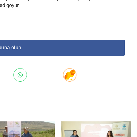
əd qoyur.
bunə olun