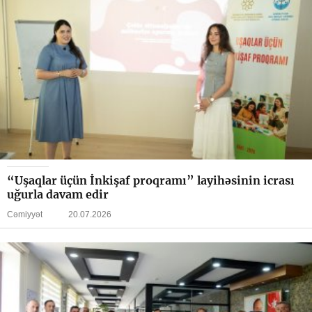
“Uşaqlar üçün İnkişaf proqramı” layihəsinin icrası
uğurla davam edir
Cəmiyyət
20.07.2026