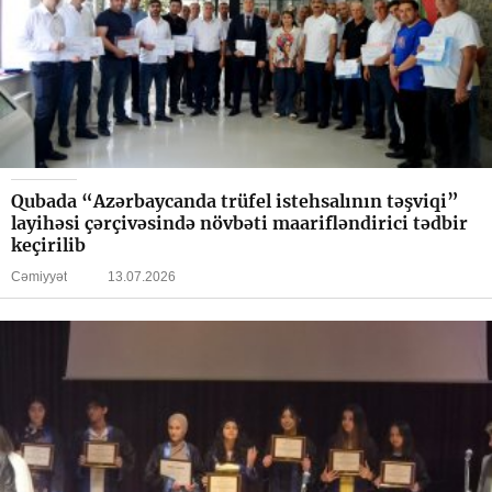
Qubada “Azərbaycanda trüfel istehsalının təşviqi”
layihəsi çərçivəsində növbəti maarifləndirici tədbir
keçirilib
Cəmiyyət
13.07.2026