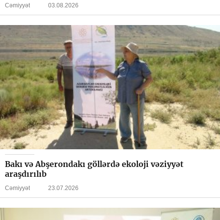
Cəmiyyət
03.08.2026
Bakı və Abşerondakı göllərdə ekoloji vəziyyət
araşdırılıb
Cəmiyyət
23.07.2026