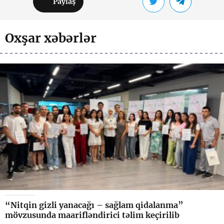
Paylaş
Oxşar xəbərlər
“Nitqin gizli yanacağı – sağlam qidalanma”
mövzusunda maarifləndirici təlim keçirilib