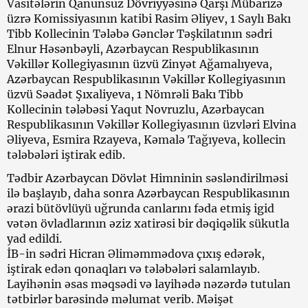
Vasitələrin Qanunsuz Dövriyyəsinə Qarşı Mübarizə
üzrə Komissiyasının katibi Rasim Əliyev, 1 Saylı Bakı
Tibb Kollecinin Tələbə Gənclər Təşkilatının sədri
Elnur Həsənbəyli, Azərbaycan Respublikasının
Vəkillər Kollegiyasının üzvü Zinyət Ağamalıyeva,
Azərbaycan Respublikasının Vəkillər Kollegiyasının
üzvü Səadət Şıxaliyeva, 1 Nömrəli Bakı Tibb
Kollecinin tələbəsi Yaqut Novruzlu, Azərbaycan
Respublikasının Vəkillər Kollegiyasının üzvləri Elvina
Əliyeva, Esmira Rzayeva, Kəmalə Tağıyeva, kollecin
tələbələri iştirak edib.
Tədbir Azərbaycan Dövlət Himninin səsləndirilməsi
ilə başlayıb, daha sonra Azərbaycan Respublikasının
ərazi bütövlüyü uğrunda canlarını fəda etmiş igid
vətən övladlarının əziz xatirəsi bir dəqiqəlik sükutla
yad edildi.
İB-in sədri Hicran Əliməmmədova çıxış edərək,
iştirak edən qonaqları və tələbələri salamlayıb.
Layihənin əsas məqsədi və layihədə nəzərdə tutulan
tətbirlər barəsində məlumat verib. Məişət