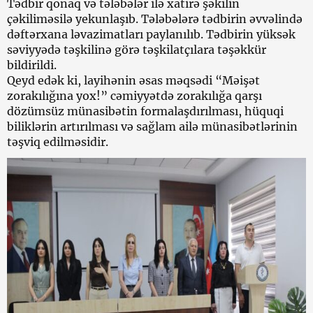
Tədbir qonaq və tələbələr ilə xatirə şəkilin
çəkiliməsilə yekunlaşıb. Tələbələrə tədbirin əvvəlində
dəftərxana ləvazimatları paylanılıb. Tədbirin yüksək
səviyyədə təşkilinə görə təşkilatçılara təşəkkür
bildirildi.
Qeyd edək ki, layihənin əsas məqsədi “Məişət
zorakılığına yox!” cəmiyyətdə zorakılığa qarşı
dözümsüz münasibətin formalaşdırılması, hüquqi
biliklərin artırılması və sağlam ailə münasibətlərinin
təşviq edilməsidir.