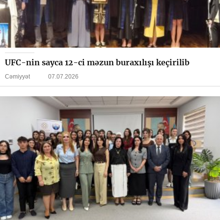
UFC-nin sayca 12-ci məzun buraxılışı keçirilib
Cəmiyyət
07.07.2026