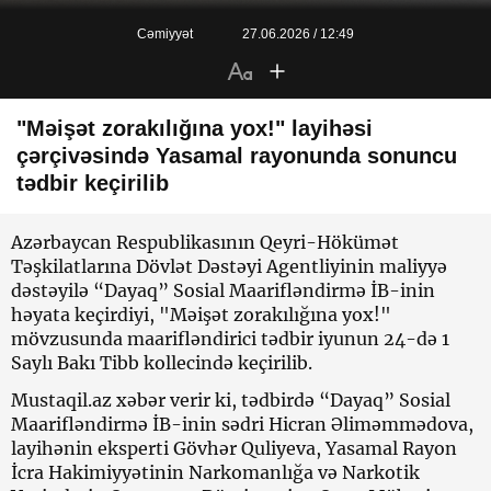
Cəmiyyət
27.06.2026 / 12:49
"Məişət zorakılığına yox!" layihəsi
çərçivəsində Yasamal rayonunda sonuncu
tədbir keçirilib
Azərbaycan Respublikasının Qeyri-Hökümət
Təşkilatlarına Dövlət Dəstəyi Agentliyinin maliyyə
dəstəyilə “Dayaq” Sosial Maarifləndirmə İB-inin
həyata keçirdiyi, "Məişət zorakılığına yox!"
mövzusunda maarifləndirici tədbir iyunun 24-də 1
Saylı Bakı Tibb kollecində keçirilib.
Mustaqil.az xəbər verir ki, tədbirdə “Dayaq” Sosial
Maarifləndirmə İB-inin sədri Hicran Əliməmmədova,
layihənin eksperti Gövhər Quliyeva, Yasamal Rayon
İcra Hakimiyyətinin Narkomanlığa və Narkotik