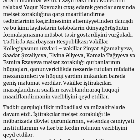
ətraflı məlumat verdi. 1 Saylı Bakı Tibb Kollecinin
tələbəsi Yaqut Novruzlu çıxış edərək gənclər arasında
məişət zorakılığına qarşı maarifləndirmə
tədbirlərinin keçirilməsinin əhəmiyyətindən danışdı
və bu kimi layihələrin tələbələrin dünyagörüşünün
formalaşmasına müsbət təsir göstərdiyini vurğuladı.
Tədbirdə Azərbaycan Respublikası Vəkillər
Kollegiyasının üzvləri – vəkillər Zinyət Ağamalıyeva,
Səadət Şıxaliyeva, Elvina Əliyeva, Kəmalə Tağıyeva və
Esmira Rzayeva məişət zorakılığı qurbanlarının
hüquqları, qanunvericilikdə nəzərdə tutulan müdafiə
mexanizmləri və hüquqi yardım imkanları barədə
geniş məlumat verdilər. Vəkillər iştirakçıları
maraqlandıran sualları cavablandıraraq hüquqi
maarifləndirmənin vacibliyini qeyd etdilər.
Tədbir qarşılıqlı fikir mübadiləsi və müzakirələrlə
davam etdi. İştirakçılar məişət zorakılığı ilə
mübarizədə dövlət qurumlarının, vətəndaş cəmiyyəti
institutlarının və hər bir fərdin rolunun vacibliyini
qeyd etdilər.