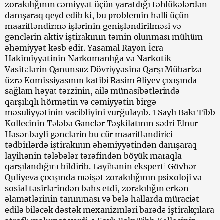
zorakılığının cəmiyyət üçün yaratdığı təhlükələrdən
danışaraq qeyd edib ki, bu problemin həlli üçün
maarifləndirmə işlərinin genişləndirilməsi və
gənclərin aktiv iştirakının təmin olunması mühüm
əhəmiyyət kəsb edir. Yasamal Rayon İcra
Hakimiyyətinin Narkomanlığa və Narkotik
Vasitələrin Qanunsuz Dövriyyəsinə Qarşı Mübarizə
üzrə Komissiyasının katibi Rasim Əliyev çıxışında
sağlam həyat tərzinin, ailə münasibətlərində
qarşılıqlı hörmətin və cəmiyyətin birgə
məsuliyyətinin vacibliyini vurğulayıb. 1 Saylı Bakı Tibb
Kollecinin Tələbə Gənclər Təşkilatının sədri Elnur
Həsənbəyli gənclərin bu cür maarifləndirici
tədbirlərdə iştirakının əhəmiyyətindən danışaraq
layihənin tələbələr tərəfindən böyük maraqla
qarşılandığını bildirib. Layihənin eksperti Gövhər
Quliyeva çıxışında məişət zorakılığının psixoloji və
sosial təsirlərindən bəhs etdi, zorakılığın erkən
əlamətlərinin tanınması və belə hallarda müraciət
edilə biləcək dəstək mexanizmləri barədə iştirakçılara