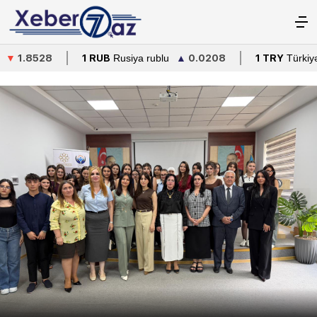
Rusiya rublu
▲
0.0208
1 TRY
Türkiyə lirəsi
▼
0.2616