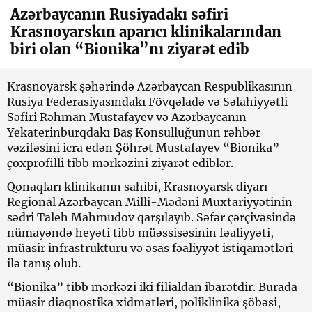
Azərbaycanın Rusiyadakı səfiri
Krasnoyarskın aparıcı klinikalarından
biri olan “Bionika”nı ziyarət edib
Krasnoyarsk şəhərində Azərbaycan Respublikasının
Rusiya Federasiyasındakı Fövqəladə və Səlahiyyətli
Səfiri Rəhman Mustafayev və Azərbaycanın
Yekaterinburqdakı Baş Konsulluğunun rəhbər
vəzifəsini icra edən Şöhrət Mustafayev “Bionika”
çoxprofilli tibb mərkəzini ziyarət ediblər.
Qonaqları klinikanın sahibi, Krasnoyarsk diyarı
Regional Azərbaycan Milli-Mədəni Muxtariyyətinin
sədri Taleh Mahmudov qarşılayıb. Səfər çərçivəsində
nümayəndə heyəti tibb müəssisəsinin fəaliyyəti,
müasir infrastrukturu və əsas fəaliyyət istiqamətləri
ilə tanış olub.
“Bionika” tibb mərkəzi iki filialdan ibarətdir. Burada
müasir diaqnostika xidmətləri, poliklinika şöbəsi,