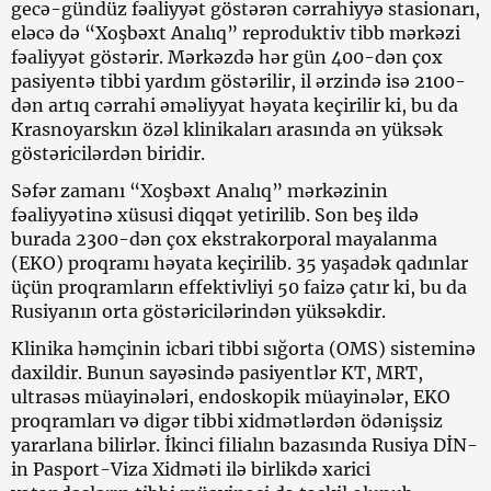
gecə-gündüz fəaliyyət göstərən cərrahiyyə stasionarı,
eləcə də “Xoşbəxt Analıq” reproduktiv tibb mərkəzi
fəaliyyət göstərir. Mərkəzdə hər gün 400-dən çox
pasiyentə tibbi yardım göstərilir, il ərzində isə 2100-
dən artıq cərrahi əməliyyat həyata keçirilir ki, bu da
Krasnoyarskın özəl klinikaları arasında ən yüksək
göstəricilərdən biridir.
Səfər zamanı “Xoşbəxt Analıq” mərkəzinin
fəaliyyətinə xüsusi diqqət yetirilib. Son beş ildə
burada 2300-dən çox ekstrakorporal mayalanma
(EKO) proqramı həyata keçirilib. 35 yaşadək qadınlar
üçün proqramların effektivliyi 50 faizə çatır ki, bu da
Rusiyanın orta göstəricilərindən yüksəkdir.
Klinika həmçinin icbari tibbi sığorta (OMS) sisteminə
daxildir. Bunun sayəsində pasiyentlər KT, MRT,
ultrasəs müayinələri, endoskopik müayinələr, EKO
proqramları və digər tibbi xidmətlərdən ödənişsiz
yararlana bilirlər. İkinci filialın bazasında Rusiya DİN-
in Pasport-Viza Xidməti ilə birlikdə xarici