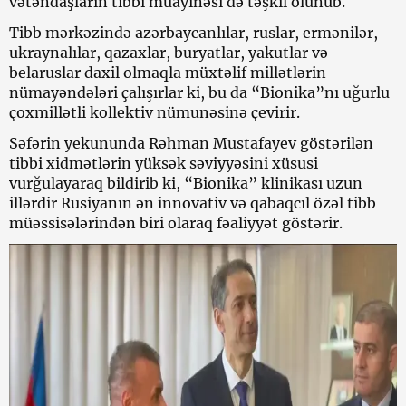
vətəndaşların tibbi müayinəsi də təşkil olunub.
Tibb mərkəzində azərbaycanlılar, ruslar, ermənilər,
ukraynalılar, qazaxlar, buryatlar, yakutlar və
belaruslar daxil olmaqla müxtəlif millətlərin
nümayəndələri çalışırlar ki, bu da “Bionika”nı uğurlu
çoxmillətli kollektiv nümunəsinə çevirir.
Səfərin yekununda Rəhman Mustafayev göstərilən
tibbi xidmətlərin yüksək səviyyəsini xüsusi
vurğulayaraq bildirib ki, “Bionika” klinikası uzun
illərdir Rusiyanın ən innovativ və qabaqcıl özəl tibb
müəssisələrindən biri olaraq fəaliyyət göstərir.