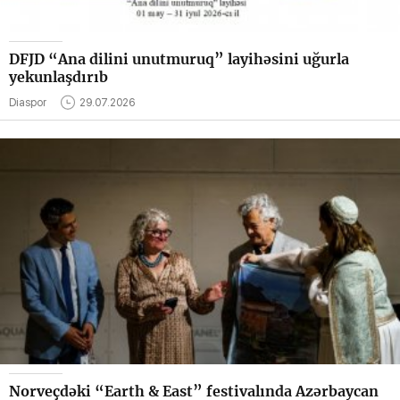
DFJD “Ana dilini unutmuruq” layihəsini uğurla
yekunlaşdırıb
Diaspor
29.07.2026
Norveçdəki “Earth & East” festivalında Azərbaycan