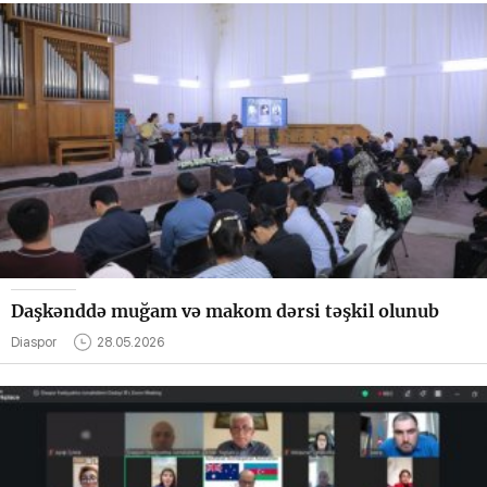
Daşkənddə muğam və makom dərsi təşkil olunub
Diaspor
28.05.2026