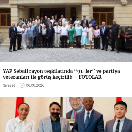
YAP Səbail rayon təşkilatında “91-lər” və partiya
veteranları ilə görüş keçirilib – FOTOLAR
Siyasət
06.08.2026