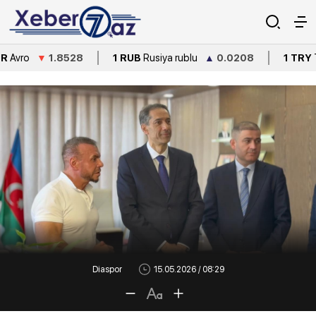
.8528
1 RUB
Rusiya rublu
▲
0.0208
1 TRY
Türkiyə lirəsi
Diaspor
15.05.2026 / 08:29