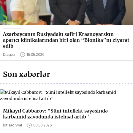
Azərbaycanın Rusiyadakı səfiri Krasnoyarskın
aparıcı klinikalarından biri olan “Bionika”nı ziyarət
edib
Diaspor
15.05.2026
Son xəbərlər
Mikayıl Cabbarov: "Süni intellekt sayəsində
karbamid zavodunda istehsal artıb"
İqtisadiyyat
08.08.2026