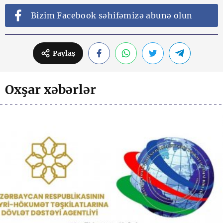
Bizim Facebook səhifəmizə abunə olun
Paylaş
Oxşar xəbərlər