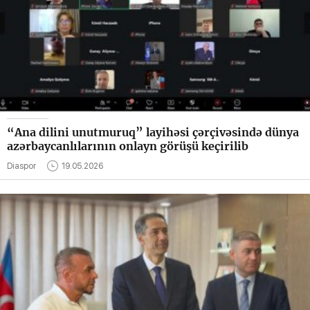
“Ana dilini unutmuruq” layihəsi çərçivəsində dünya
azərbaycanlılarının onlayn görüşü keçirilib
Diaspor
19.05.2026