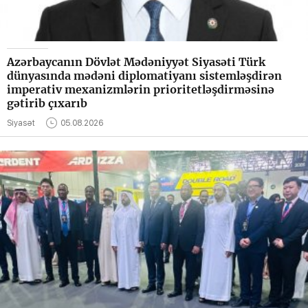
Azərbaycanın Dövlət Mədəniyyət Siyasəti Türk
dünyasında mədəni diplomatiyanı sistemləşdirən
imperativ mexanizmlərin prioritetləşdirməsinə
gətirib çıxarıb
Siyasət
05.08.2026