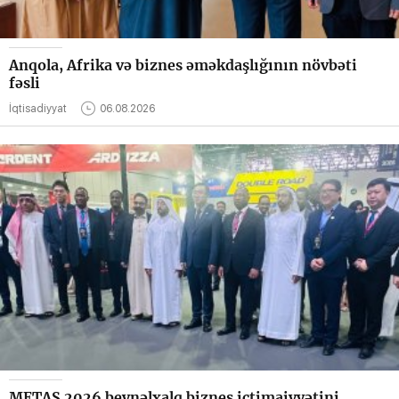
Anqola, Afrika və biznes əməkdaşlığının növbəti
fəsli
İqtisadiyyat
06.08.2026
METAS 2026 beynəlxalq biznes ictimaiyyətini