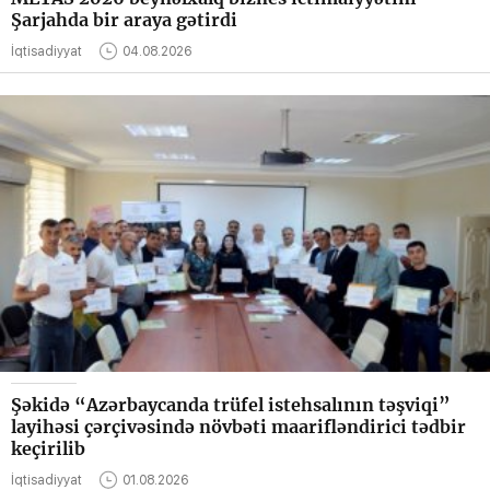
Şarjahda bir araya gətirdi
İqtisadiyyat
04.08.2026
Şəkidə “Azərbaycanda trüfel istehsalının təşviqi”
layihəsi çərçivəsində növbəti maarifləndirici tədbir
keçirilib
İqtisadiyyat
01.08.2026