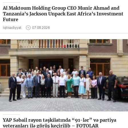
Al Maktoum Holding Group CEO Munir Ahmad and
Tanzania’s Jackson Unpack East Africa’s Investment
Future
İqtisadiyyat
07.08.2026
YAP Səbail rayon təşkilatında “91-lər” və partiya
veteranları ilə görüş keçirilib – FOTOLAR