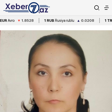
▼
1.8528
1 RUB
Rusiya rublu
▲
0.0208
1 TRY
Türkiyə 