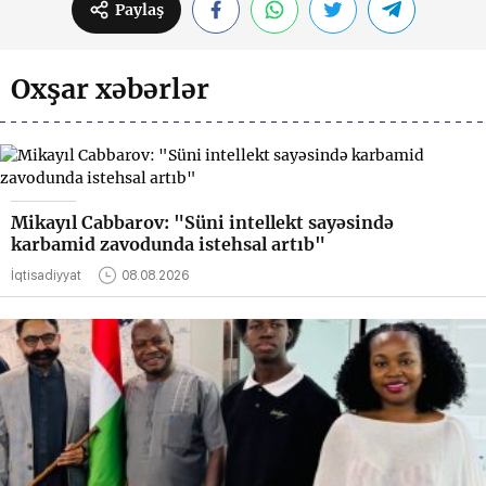
Paylaş
Oxşar xəbərlər
Mikayıl Cabbarov: "Süni intellekt sayəsində
karbamid zavodunda istehsal artıb"
İqtisadiyyat
08.08.2026