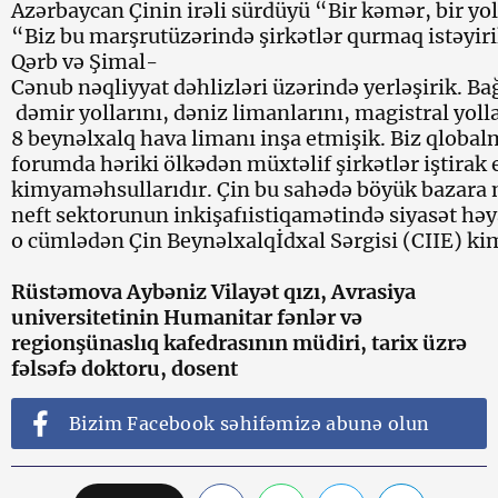
Azərbaycan Çinin irəli sürdüyü “Bir kəmər, bir y
“Biz bu marşrutüzərində şirkətlər qurmaq istəyiri
Qərb və Şimal-
Cənub nəqliyyat dəhlizləri üzərində yerləşirik. Bağ
dəmir yollarını, dəniz limanlarını, magistral yolla
8 beynəlxalq hava limanı inşa etmişik. Biz qlobal
forumda həriki ölkədən müxtəlif şirkətlər iştirak
kimyaməhsullarıdır. Çin bu sahədə böyük bazara 
neft sektorunun inkişafıistiqamətində siyasət həya
o cümlədən Çin Beynəlxalqİdxal Sərgisi (CIIE) kim
Rüstəmova Aybəniz Vilayət qızı, Avrasiya
universitetinin Humanitar fənlər və
regionşünaslıq kafedrasının müdiri, tarix üzrə
fəlsəfə doktoru, dosent
Bizim Facebook səhifəmizə abunə olun