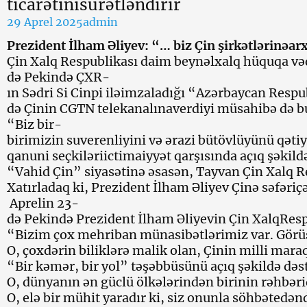
ticarətinisürətləndirir
29 Aprel 2025
admin
Prezident İlham Əliyev: “… biz Çin şirkətlərinəar
Çin Xalq Respublikası daim beynəlxalq hüquqa vədö
də Pekində ÇXR-
ın Sədri Si Cinpi iləimzaladığı “Azərbaycan Respu
də Çinin CGTN telekanalınaverdiyi müsahibə də b
“Biz bir-
birimizin suverenliyini və ərazi bütövlüyünü qətiy
qanuni seçkiləriictimaiyyət qarşısında açıq şəkil
“Vahid Çin” siyasətinə əsasən, Tayvan Çin Xalq R
Xatırladaq ki, Prezident İlham Əliyev Çinə səfəriçə
Aprelin 23-
də Pekində Prezident İlham Əliyevin Çin XalqRespu
“Bizim çox mehriban münasibətlərimiz var. Görüş
O, çoxdərin biliklərə malik olan, Çinin milli mara
“Bir kəmər, bir yol” təşəbbüsünü açıq şəkildə də
O, dünyanın ən güclü ölkələrindən birinin rəhbəri
O, elə bir mühit yaradır ki, siz onunla söhbətedə