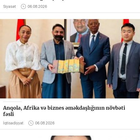
Siyasət
06.08.2026
Anqola, Afrika və biznes əməkdaşlığının növbəti
fəsli
İqtisadiyyat
06.08.2026