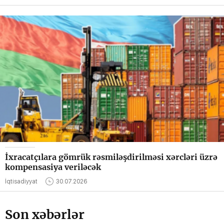
İxracatçılara gömrük rəsmiləşdirilməsi xərcləri üzrə
kompensasiya veriləcək
İqtisadiyyat
30.07.2026
Son xəbərlər