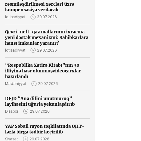
rəsmiləşdirilməsi xərcləri üzrə
kompensasiya veriləcək
İqtisadiyyat
30.07.2026
Qeyri-neft-qaz mallarının ixracına
yeni dəstək mexanizmi: Sahibkarlara
hansı imkanlar yaranır?
İqtisadiyyat
29.07.2026
“Respublika Xatirə Kitabı”nın 30
illiyinə həsr olunmuşvideoçarxlar
hazırlandı
Mədəniyyət
29.07.2026
DFJD “Ana dilini unutmuruq”
layihəsini uğurla yekunlaşdırıb
Diaspor
29.07.2026
YAP Səbail rayon təşkilatında QHT-
lərlə birgə tədbir keçirilib
Siyasət
29.07.2026