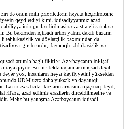
biri də onun milli prioritetlərin həyata keçirilməsinə
iyevin qeyd etdiyi kimi, iqtisadiyyatımız azad
 qabiliyyətinin gücləndirilməsinə və strateji sahələrə
. Bu baxımdan iqtisadi artım yalnız daxili bazarın
li təhlükəsizlik və dövlətçilik baxımından da
tisadiyyat güclü ordu, dayanıqlı təhlükəsizlik və
sadi artımla bağlı fikirləri Azərbaycanın inkişaf
ə ortaya qoyur. Bu modeldə rəqəmlər məqsəd deyil,
də dəyər yox, insanların həyat keyfiyyətini yüksəldən
əsi fonunda ÜDM üzrə daha yüksək və dayanıqlı
lir. Lakin əsas hədəf faizlərin arxasınca qaçmaq deyil,
ial rifaha, azad edilmiş ərazilərin dirçəldilməsinə və
idir. Məhz bu yanaşma Azərbaycanın iqtisadi