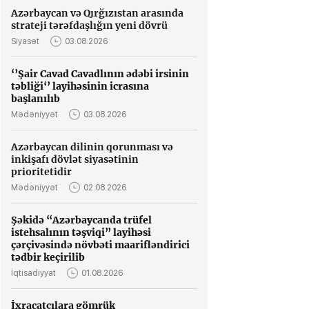
Azərbaycan və Qırğızıstan arasında
strateji tərəfdaşlığın yeni dövrü
Siyasət
03.08.2026
‘’Şair Cavad Cavadlının ədəbi irsinin
təbliği‘’ layihəsinin icrasına
başlanılıb
Mədəniyyət
03.08.2026
Azərbaycan dilinin qorunması və
inkişafı dövlət siyasətinin
prioritetidir
Mədəniyyət
02.08.2026
Şəkidə “Azərbaycanda trüfel
istehsalının təşviqi” layihəsi
çərçivəsində növbəti maarifləndirici
tədbir keçirilib
İqtisadiyyat
01.08.2026
İxracatçılara gömrük