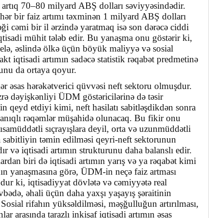
 artıq 70–80 milyard ABŞ dolları səviyyəsindədir.
hər bir faiz artımı təxminən 1 milyard ABŞ dolları
ği cəmi bir il ərzində yaratmaq isə son dərəcə ciddi
qtisadi mühit tələb edir. Bu yanaşma onu göstərir ki,
belə, əslində ölkə üçün böyük maliyyə və sosial
t iqtisadi artımın sadəcə statistik rəqabət predmetinə
ğunu da ortaya qoyur.
ər əsas hərəkətverici qüvvəsi neft sektoru olmuşdur.
üzrə dəyişkənliyi ÜDM göstəricilərinə də təsir
n qeyd etdiyi kimi, neft hasilatı sabitləşdikdən sonra
nıqlı rəqəmlər müşahidə olunacaq. Bu fikir onu
qısamüddətli sıçrayışlara deyil, orta və uzunmüddətli
 sabitliyin təmin edilməsi qeyri-neft sektorunun
ır və iqtisadi artımın strukturunu daha balanslı edir.
rdan biri də iqtisadi artımın yarış və ya rəqabət kimi
nın yanaşmasına görə, ÜDM-in neçə faiz artması
odur ki, iqtisadiyyat dövlətə və cəmiyyətə real
vbədə, əhali üçün daha yaxşı yaşayış şəraitinin
Sosial rifahın yüksəldilməsi, məşğulluğun artırılması,
ar arasında tarazlı inkişaf iqtisadi artımın əsas