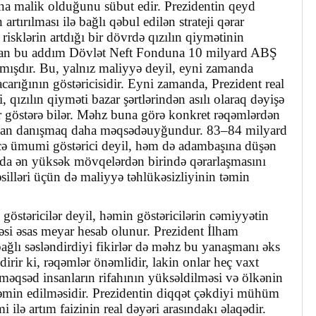
 malik olduğunu sübut edir. Prezidentin qeyd
n artırılması ilə bağlı qəbul edilən strateji qərar
isklərin artdığı bir dövrdə qızılın qiymətinin
ran bu addım Dövlət Neft Fonduna 10 milyard ABŞ
ırmışdır. Bu, yalnız maliyyə deyil, eyni zamanda
acarığının göstəricisidir. Eyni zamanda, Prezident real
 qızılın qiyməti bazar şərtlərindən asılı olaraq dəyişə
sir göstərə bilər. Məhz buna görə konkret rəqəmlərdən
dan danışmaq daha məqsədəuyğundur. 83–84 milyard
cə ümumi göstərici deyil, həm də adambaşına düşən
ada ən yüksək mövqelərdən birində qərarlaşmasını
silləri üçün də maliyyə təhlükəsizliyinin təmin
ik göstəricilər deyil, həmin göstəricilərin cəmiyyətin
əsi əsas meyar hesab olunur. Prezident İlham
ağlı səsləndirdiyi fikirlər də məhz bu yanaşmanı əks
ildirir ki, rəqəmlər önəmlidir, lakin onlar heç vaxt
 məqsəd insanların rifahının yüksəldilməsi və ölkənin
təmin edilməsidir. Prezidentin diqqət çəkdiyi mühüm
 ilə artım faizinin real dəyəri arasındakı əlaqədir.