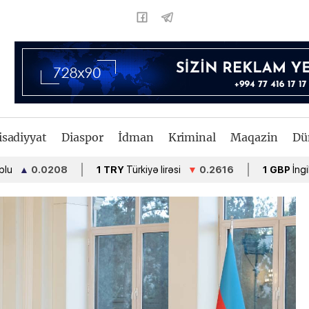
isadiyyat
Diaspor
İdman
Kriminal
Maqazin
Dü
0.0208
1 TRY
Türkiyə lirəsi
▼
0.2616
1 GBP
İngiltərə fu