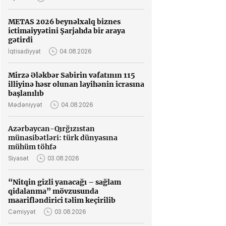
METAS 2026 beynəlxalq biznes
ictimaiyyətini Şarjahda bir araya
gətirdi
İqtisadiyyat
04.08.2026
Mirzə Ələkbər Sabirin vəfatının 115
illiyinə həsr olunan layihənin icrasına
başlanılıb
Mədəniyyət
04.08.2026
Azərbaycan-Qırğızıstan
münasibətləri: türk dünyasına
mühüm töhfə
Siyasət
03.08.2026
“Nitqin gizli yanacağı – sağlam
qidalanma” mövzusunda
maarifləndirici təlim keçirilib
Cəmiyyət
03.08.2026