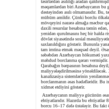
təsirlərdən asılılığı aradan qaldırmı
məqamlardan biri Azərbaycanın bu gü
dəstəyindən asılı olmamasıdır. Bu, t
mühüm amildir. Çünki borclu ölkələr
mövqeyini nəzərə almağa məcbur qalır
daxili resurslar hesabına təmin edən,
yenidən qurulmasını heç bir halda ri
dövlət siyasətində sosial məsuliyyəti
saxlanıldığını göstərir. Bununla yan
tam imtina etmək məqsəd deyil. Əsas
səbəbdən Azərbaycan hökuməti yaxı
məhdud borclanma qərarı vermişdir. B
Qarabağın bərpasının hesabına deyil,
maliyyələşdirilməsinə yönəldiləcək. 
kanalizasiya sistemlərinin yenilənməs
borclanmanın əsas hədəfləridir. Bu is
xidmət etdiyini göstərir.
Azərbaycanın maliyyə gücünün əsas 
ehtiyatlarıdır. Hazırda bu ehtiyatlar
borcu 16–17 dəfə üstələyir. Bu fakt 