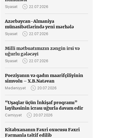
Siyasət
22.07.2026
Azərbaycan-Almaniya
münasibətlərində yeni mərhələ
Siyasət
22.07.2026
Milli mətbuatımızın zəngin irsi və
uğurlu gələcəyi
Siyasət
22.07.2026
Poeziyanın və qadın maarifçiliyinin
simvolu – X.B.Natəvan
Mədəniyyət
20.07.2026
“Uşaqlar üçün İnkişaf proqramı”
layihəsinin icrası uğurla davam edir
Cəmiyyət
20.07.2026
Kitabxananın Fəxri oxucusu Fəxri
Fərmanla təltif edilib