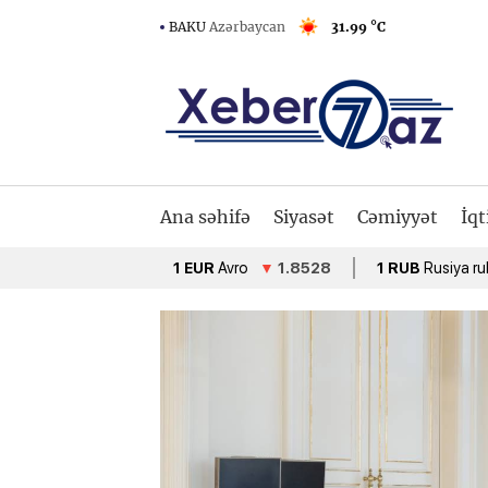
BAKU
Azərbaycan
31.99 °C
Ana səhifə
Siyasət
Cəmiyyət
İqt
1 EUR
Avro
▼
1.8528
1 RUB
Rusiya rublu
▲