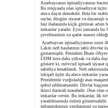
Azərbaycanın iqtisadiyyatının həcmi
Bu miqyasda olan iqtisadiyyat üçün 
əlavə dəyər deməkdir. Belə bir məblə
səylər, düzgün siyasət və dayanıqlı i
faiz ifadəsində kiçik görünən artım 
imkanlar yaradır. Eyni zamanda bu fak
çevrilməsinin nə qədər əsassız oldu
Azərbaycan iqtisadiyyatının uzun ill
Lakin neft hasilatının təbii dövrlər 
göstərmişdir. Prezident İlham Əliyevi
ÜDM üzrə daha yüksək və daha daya
göstərir ki, mövcud iqtisadi siyasət 
sabitliyə hesablanıb. Neft sektorunda
inkişafı üçün də əlavə imkanlar yarad
Prezidentin vurğuladığı əsas məqamla
qəbul edilməməsidir. Dövlət başçısı
ikinci dərəcəli məsələdir. Əsas olan 
imkanlar versin. Bu imkanlar, ilk nö
yaradılmasında özünü göstərməlidir. 
infrastrukturun yenilənməsi və regionl