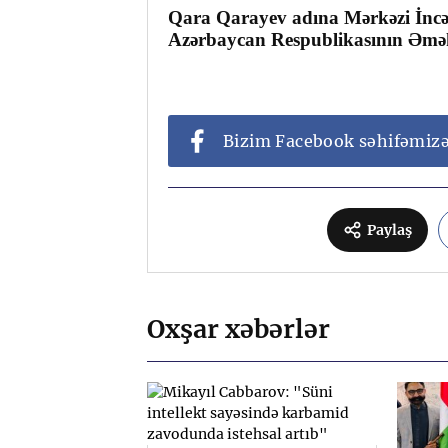
Qara Qarayev adına Mərkəzi İncəsə
Azərbaycan Respublikasının Əmə
Bizim Facebook səhifəmiz
Paylaş
Oxşar xəbərlər