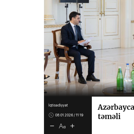
Azərbayca
İqtisadiyyat
təməli
08.01.2026 / 11:19