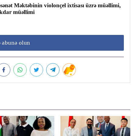
nət Məktəbinin violonçel ixtisası üzrə müəllimi,
kdar müəllimi
ə abunə olun