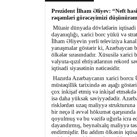
Prezident İlham Əliyev:
“Neft has
rəqəmləri görəcəyimizi düşünürə
Müasir dünyada dövlətlərin iqtisadi 
dayanıqlığı, xarici borc yükü və strat
İlham Əliyevin yerli televiziya kana
yanaşmalar göstərir ki, Azərbaycan
ölkələr sırasındadır. Xüsusilə xari
valyuta-qızıl ehtiyatlarının rekord
iqtisadi siyasətinin nəticəsidir.
Hazırda Azərbaycanın xarici borcu Ü
müstəqillik tarixində ən aşağı göstər
çox inkişaf etmiş və inkişaf etməkdə 
isə daha yüksək səviyyədədir. Azər
risklərdən uzaq maliyyə strukturuna 
bir neçə il əvvəl hökumət qarşısında 
qoyulmuş və bu vəzifə uğurla icra e
dayandırmış, beynəlxalq maliyyə təsi
endirmişdir. Bu addım ölkənin iqtis