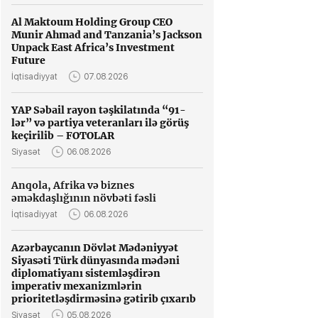
Al Maktoum Holding Group CEO
Munir Ahmad and Tanzania’s Jackson
Unpack East Africa’s Investment
Future
İqtisadiyyat
07.08.2026
YAP Səbail rayon təşkilatında “91-
lər” və partiya veteranları ilə görüş
keçirilib – FOTOLAR
Siyasət
06.08.2026
Anqola, Afrika və biznes
əməkdaşlığının növbəti fəsli
İqtisadiyyat
06.08.2026
Azərbaycanın Dövlət Mədəniyyət
Siyasəti Türk dünyasında mədəni
diplomatiyanı sistemləşdirən
imperativ mexanizmlərin
prioritetləşdirməsinə gətirib çıxarıb
Siyasət
05.08.2026