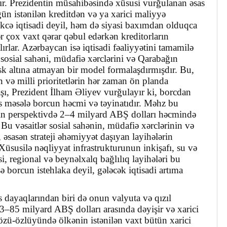
şdır. Prezidentin müsahibəsində xüsusi vurğulanan əsas
n istənilən kreditdən və ya xarici maliyyə
əkcə iqtisadi deyil, həm də siyasi baxımdan olduqca
 çox vaxt qərar qəbul edərkən kreditorların
lar. Azərbaycan isə iqtisadi fəaliyyətini tamamilə
 sosial sahəni, müdafiə xərclərini və Qarabağın
sk altına atmayan bir model formalaşdırmışdır. Bu,
n və milli prioritetlərin hər zaman ön planda
aşı, Prezident İlham Əliyev vurğulayır ki, borcdan
 məsələ borcun həcmi və təyinatıdır. Məhz bu
n perspektivdə 2–4 milyard ABŞ dolları həcmində
u vəsaitlər sosial sahənin, müdafiə xərclərinin və
 əsasən strateji əhəmiyyət daşıyan layihələrin
Xüsusilə nəqliyyat infrastrukturunun inkişafı, su və
i, regional və beynəlxalq bağlılıq layihələri bu
ə borcun istehlaka deyil, gələcək iqtisadi artıma
dayaqlarından biri də onun valyuta və qızıl
 83–85 milyard ABŞ dolları arasında dəyişir və xarici
özü-özlüyündə ölkənin istənilən vaxt bütün xarici