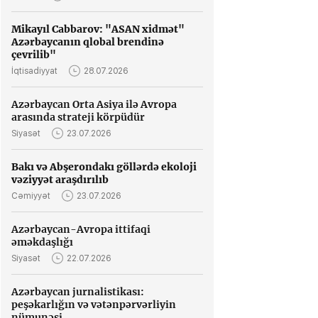
Mikayıl Cabbarov: "ASAN xidmət"
Azərbaycanın qlobal brendinə
çevrilib"
İqtisadiyyat
28.07.2026
Azərbaycan Orta Asiya ilə Avropa
arasında strateji körpüdür
Siyasət
23.07.2026
Bakı və Abşerondakı göllərdə ekoloji
vəziyyət araşdırılıb
Cəmiyyət
23.07.2026
Azərbaycan-Avropa ittifaqi
əməkdaşlığı
Siyasət
22.07.2026
Azərbaycan jurnalistikası:
peşəkarlığın və vətənpərvərliyin
nümunəsi