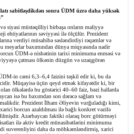
ilatı sabitləşdikdən sonra ÜDM üzrə daha yüksək
m”
və siyasi müstəqilliyi birbaşa onların maliyyə
eji ehtiyatlarının səviyyəsi ilə ölçülür. Prezident
llarına verdiyi müsahibə səsləndirdiyi rəqəmlər və
 bu meyarlar baxımından dünya miqyasında nadir
ci borcun ÜDM-ə nisbətinin tarixi minimuma enməsi və
 səviyyəyə çatması ölkənin düzgün və uzaqgörən
DM-in cəmi 6,3–6,4 faizini təşkil edir ki, bu da
icidir. Müqayisə üçün qeyd etmək kifayətdir ki, bir
olan ölkələrdə bu göstərici 40–60 faiz, bəzi hallarda
baycan isə bu baxımdan son dərəcə sağlam və
malikdir. Prezident İlham Əliyevin vurğuladığı kimi,
xarici borcun azaldılması ilə bağlı konkret vəzifə
dilmişdir. Azərbaycan faktiki olaraq borc götürməyi
satları ilə aktiv kredit münasibətlərini minimuma
adi suverenliyini daha da möhkəmləndirmiş, xarici