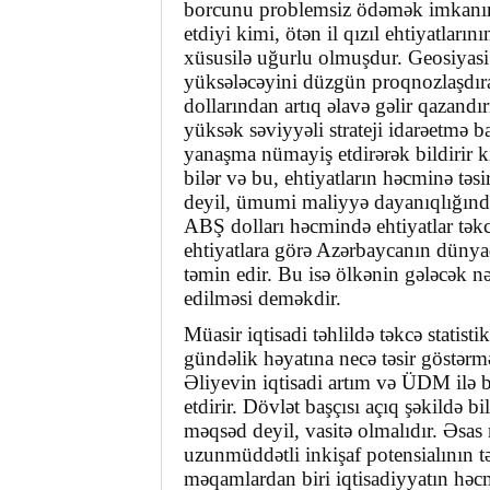
borcunu problemsiz ödəmək imkanına
etdiyi kimi, ötən il qızıl ehtiyatlarını
xüsusilə uğurlu olmuşdur. Geosiyasi r
yüksələcəyini düzgün proqnozlaşdı
dollarından artıq əlavə gəlir qazand
yüksək səviyyəli strateji idarəetmə b
yanaşma nümayiş etdirərək bildirir ki,
bilər və bu, ehtiyatların həcminə tə
deyil, ümumi maliyyə dayanıqlığın
ABŞ dolları həcmində ehtiyatlar tək
ehtiyatlara görə Azərbaycanın düny
təmin edir. Bu isə ölkənin gələcək nə
edilməsi deməkdir.
Müasir iqtisadi təhlildə təkcə statist
gündəlik həyatına necə təsir göstərm
Əliyevin iqtisadi artım və ÜDM ilə b
etdirir. Dövlət başçısı açıq şəkildə b
məqsəd deyil, vasitə olmalıdır. Əsas
uzunmüddətli inkişaf potensialının 
məqamlardan biri iqtisadiyyatın həcmi