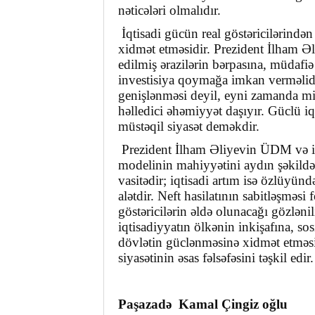
nəticələri olmalıdır.
İqtisadi gücün real göstəricilərindən 
xidmət etməsidir. Prezident İlham Əl
edilmiş ərazilərin bərpasına, müdafiə
investisiya qoymağa imkan verməlidir
genişlənməsi deyil, eyni zamanda mil
həlledici əhəmiyyət daşıyır. Güclü iq
müstəqil siyasət deməkdir.
Prezident İlham Əliyevin ÜDM və iqti
modelinin mahiyyətini aydın şəkild
vasitədir; iqtisadi artım isə özlüyün
alətdir. Neft hasilatının sabitləşm
göstəricilərin əldə olunacağı gözləni
iqtisadiyyatın ölkənin inkişafına, sos
dövlətin güclənməsinə xidmət etməs
siyasətinin əsas fəlsəfəsini təşkil edir.
Paşazadə Kamal Çingiz oğlu