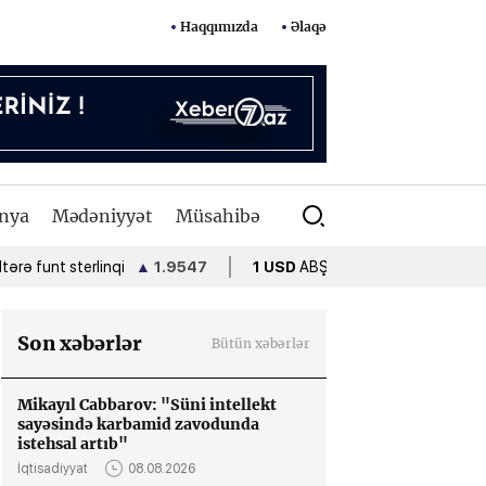
Haqqımızda
Əlaqə
nya
Mədəniyyət
Müsahibə
nt sterlinqi
▲
1.9547
1 USD
ABŞ dolları
•
1.7000
1 EUR
Son xəbərlər
Bütün xəbərlər
Mikayıl Cabbarov: "Süni intellekt
sayəsində karbamid zavodunda
istehsal artıb"
İqtisadiyyat
08.08.2026