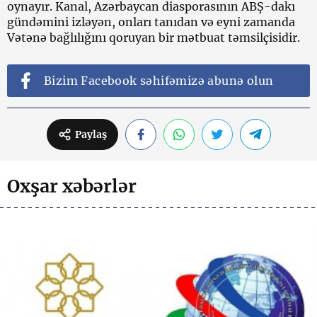
oynayır. Kanal, Azərbaycan diasporasının ABŞ-dakı
gündəmini izləyən, onları tanıdan və eyni zamanda
Vətənə bağlılığını qoruyan bir mətbuat təmsilçisidir.
Bizim Facebook səhifəmizə abunə olun
Paylaş
Oxşar xəbərlər