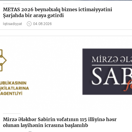
METAS 2026 beynəlxalq biznes ictimaiyyətini
Şarjahda bir araya gətirdi
İqtisadiyyat
04.08.2026
Mirzə Ələkbər Sabirin vəfatının 115 illiyinə həsr
olunan layihənin icrasına başlanılıb