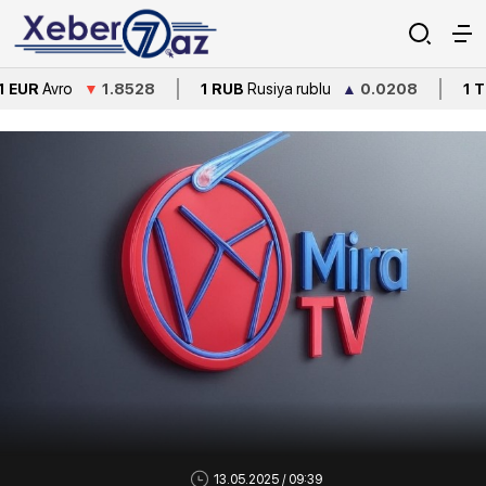
vro
▼
1.8528
1 RUB
Rusiya rublu
▲
0.0208
1 TRY
Türk
13.05.2025 / 09:39