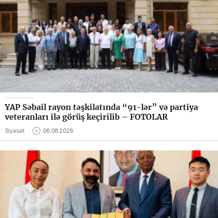
YAP Səbail rayon təşkilatında “91-lər” və partiya
veteranları ilə görüş keçirilib – FOTOLAR
Siyasət
06.08.2026