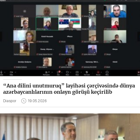
“Ana dilini unutmuruq” layihəsi çərçivəsində dünya
azərbaycanlılarının onlayn görüşü keçirilib
Diaspor
19.05.2026