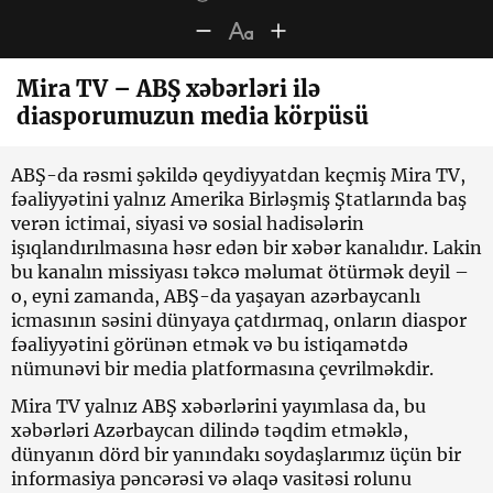
Mira TV – ABŞ xəbərləri ilə
diasporumuzun media körpüsü
ABŞ-da rəsmi şəkildə qeydiyyatdan keçmiş Mira TV,
fəaliyyətini yalnız Amerika Birləşmiş Ştatlarında baş
verən ictimai, siyasi və sosial hadisələrin
işıqlandırılmasına həsr edən bir xəbər kanalıdır. Lakin
bu kanalın missiyası təkcə məlumat ötürmək deyil –
o, eyni zamanda, ABŞ-da yaşayan azərbaycanlı
icmasının səsini dünyaya çatdırmaq, onların diaspor
fəaliyyətini görünən etmək və bu istiqamətdə
nümunəvi bir media platformasına çevrilməkdir.
Mira TV yalnız ABŞ xəbərlərini yayımlasa da, bu
xəbərləri Azərbaycan dilində təqdim etməklə,
dünyanın dörd bir yanındakı soydaşlarımız üçün bir
informasiya pəncərəsi və əlaqə vasitəsi rolunu