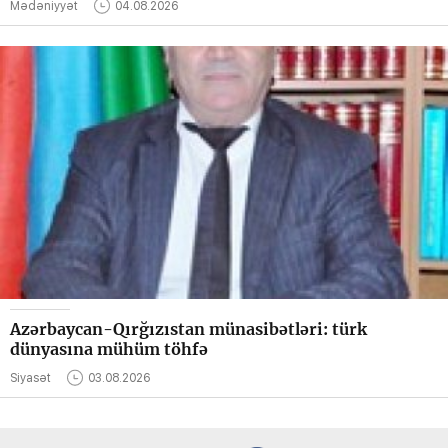
Mədəniyyət
04.08.2026
Azərbaycan-Qırğızıstan münasibətləri: türk
dünyasına mühüm töhfə
Siyasət
03.08.2026