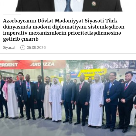
Azərbaycanın Dövlət Mədəniyyət Siyasəti Türk
dünyasında mədəni diplomatiyanı sistemləşdirən
imperativ mexanizmlərin prioritetləşdirməsinə
gətirib çıxarıb
Siyasət
05.08.2026