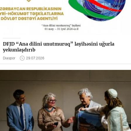
DFJD “Ana dilini unutmuruq” layihəsini uğurla
yekunlaşdırıb
Diaspor
29.07.2026