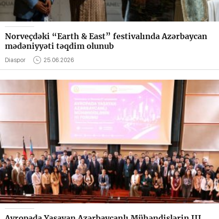
Norveçdəki “Earth & East” festivalında Azərbaycan
mədəniyyəti təqdim olunub
Diaspor
25.06.2026
Avropada Yaşayan Azərbaycanlı Mühəndislərin III