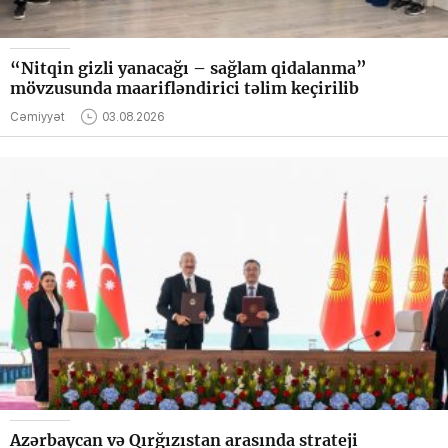
“Nitqin gizli yanacağı – sağlam qidalanma”
mövzusunda maarifləndirici təlim keçirilib
Cəmiyyət
03.08.2026
Azərbaycan və Qırğızıstan arasında strateji