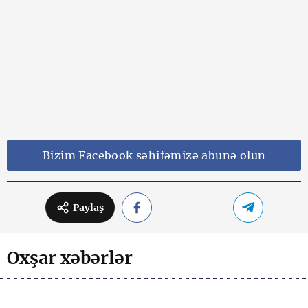
Bizim Facebook səhifəmizə abunə olun
Paylaş
Oxşar xəbərlər