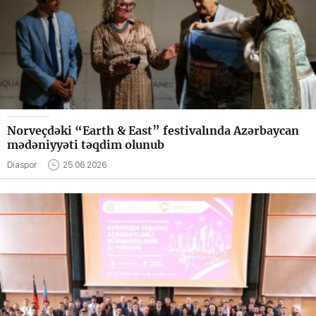
Norveçdəki “Earth & East” festivalında Azərbaycan
mədəniyyəti təqdim olunub
Diaspor
25.06.2026