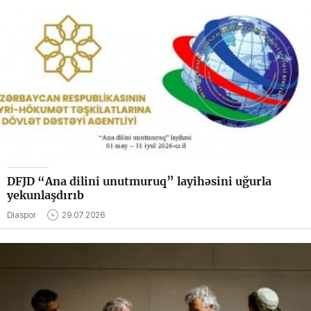
DFJD “Ana dilini unutmuruq” layihəsini uğurla
yekunlaşdırıb
Diaspor
29.07.2026