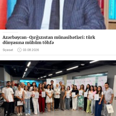
Azərbaycan-Qırğızıstan münasibətləri: türk
dünyasına mühüm töhfə
Siyasət
03.08.2026