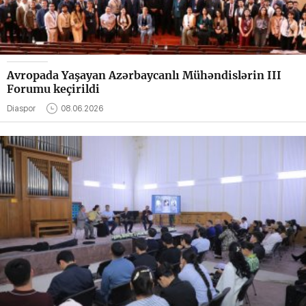
Avropada Yaşayan Azərbaycanlı Mühəndislərin III
Forumu keçirildi
Diaspor
08.06.2026