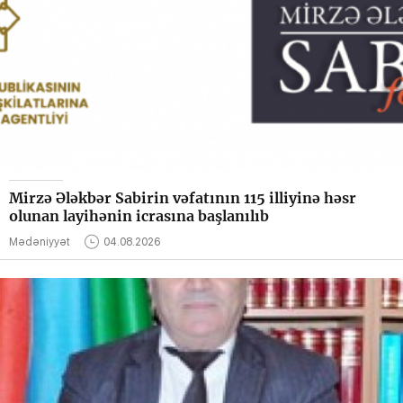
Mirzə Ələkbər Sabirin vəfatının 115 illiyinə həsr
olunan layihənin icrasına başlanılıb
Mədəniyyət
04.08.2026