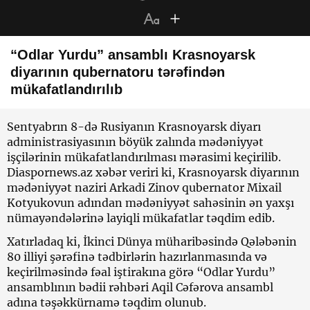
“Odlar Yurdu” ansamblı Krasnoyarsk
diyarının qubernatoru tərəfindən
mükafatlandırılıb
Sentyabrın 8-də Rusiyanın Krasnoyarsk diyarı
administrasiyasının böyük zalında mədəniyyət
işçilərinin mükafatlandırılması mərasimi keçirilib.
Diaspornews.az xəbər veriri ki, Krasnoyarsk diyarının
mədəniyyət naziri Arkadi Zinov qubernator Mixail
Kotyukovun adından mədəniyyət sahəsinin ən yaxşı
nümayəndələrinə layiqli mükafatlar təqdim edib.
Xatırladaq ki, İkinci Dünya müharibəsində Qələbənin
80 illiyi şərəfinə tədbirlərin hazırlanmasında və
keçirilməsində fəal iştirakına görə “Odlar Yurdu”
ansamblının bədii rəhbəri Aqil Cəfərova ansambl
adına təşəkkürnamə təqdim olunub.