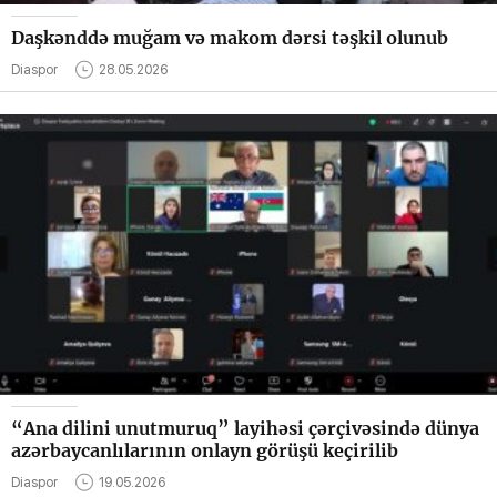
Daşkənddə muğam və makom dərsi təşkil olunub
Diaspor
28.05.2026
“Ana dilini unutmuruq” layihəsi çərçivəsində dünya
azərbaycanlılarının onlayn görüşü keçirilib
Diaspor
19.05.2026