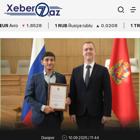
o
▼
1.8528
1 RUB
Rusiya rublu
▲
0.0208
1 TRY
Türkiyə 
Diaspor
10.09.2025 / 11:44