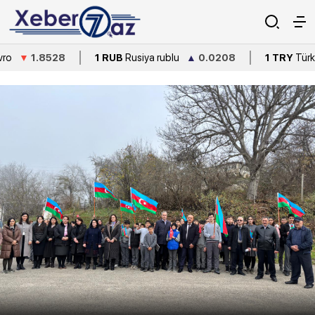
1 RUB
Rusiya rublu
▲
0.0208
1 TRY
Türkiyə lirəsi
▼
0.2