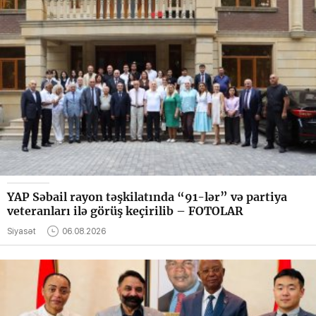
YAP Səbail rayon təşkilatında “91-lər” və partiya
veteranları ilə görüş keçirilib – FOTOLAR
Siyasət
06.08.2026