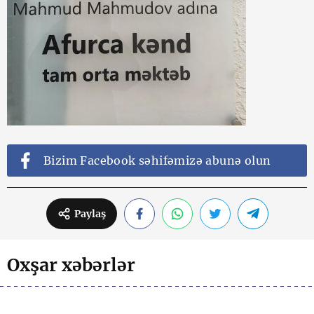
Bizim Facebook səhifəmizə abunə olun
Paylaş
Oxşar xəbərlər