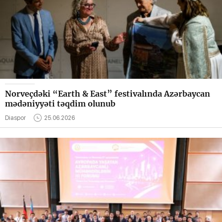
Norveçdəki “Earth & East” festivalında Azərbaycan
mədəniyyəti təqdim olunub
Diaspor
25.06.2026