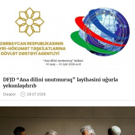
DFJD “Ana dilini unutmuruq” layihəsini uğurla
yekunlaşdırıb
Diaspor
29.07.2026