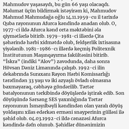
Mahmudov yaşasaydı, bu gün 66 yaşı olacaqdı.
Məlumat üçün bildirmək istəyirəm ki, Mahmudov
Mahmud Mahmudağa oğlu 14.11.1959-cu il tarixdə
Quba rayonunun Afurca kəndində anadan olub. O,
1977-ci ildə Afurca kənd orta məktəbini əla
qiymətlərlə bitirib. 1979–1981-ci illərdə Çita
şəhərində hərbi xidmətdə olub, feldşerlik ixtisasına
yiyələnib. 1981–1986-cı illərdə keçmiş Politexnik
İnstitutunun Maşınqayırma fakültəsini bitirib.
“İskra” (indiki “Alov”) zavodunda, daha sonra
Hövsan Dəniz Limanında çalışıb. 1992-ci ilin
dekabrında Suraxanı Rayon Hərbi Komissarlığı
tərəfindən 33 yaşı və iki azyaşlı övladı olmasına
baxmayaraq, cəbhəyə göndərilib. Tərtər
batalyonunun tərkibində döyüşlərdə iştirak edib. Son
döyüşündə Sərsəng SES yaxınlığında Tərtər
rayonunun İsmayılbəyli kəndindən olan yaralı döyüş
yoldaşını xilas edərkən erməni snayperinin gülləsi ilə
şəhid olub. 04.03.1992-ci ildə cənazəsi Afurca
kəndində dəfn olunub. Şəhidlər dünənimizin