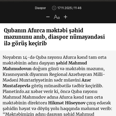
Diaspor
17.11.2025 / 11:46
Qubanın Afurca məktəbi şəhid
məzununu anıb, diaspor nümayəndəsi
ilə görüş keçirib
Noyabrın 14-də Quba rayonu Afurca kənd tam orta
məktəbinin adını daşıyan
şəhid Mahmud
Mahmudovun
doğum günü və məktəbin məzunu,
Krasnoyarsk diyarının Regional Azərbaycan Milli-
Mədəni Muxtariyyətinin sədr müavini
Azər
Mustafayevlə
görüş münasibətilə tədbir keçirilib.
Planetinfo.az xəbər verir ki, öncə Quba rayonu
Mahmud Mahmudov adına Afurca kənd tam orta
məktəbinin direktoru
Hikmət Hüseynov
çıxış edərək
şəhidin həyat və döyüş yolu haqqında məlumat verib:
“Məktəbimizin adını daşıyan şəhid Mahmud