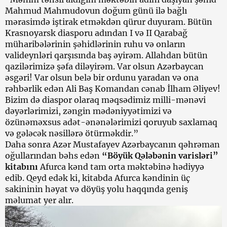
Mahmud Mahmudovun doğum günü ilə bağlı
mərasimdə iştirak etməkdən qürur duyuram. Bütün
Krasnoyarsk diasporu adından I və II Qarabağ
müharibələrinin şəhidlərinin ruhu və onların
valideynləri qarşısında baş əyirəm. Allahdan bütün
qazilərimizə şəfa diləyirəm. Var olsun Azərbaycan
əsgəri! Var olsun belə bir ordunu yaradan və ona
rəhbərlik edən Ali Baş Komandan cənab İlham Əliyev!
Bizim də diaspor olaraq məqsədimiz milli-mənəvi
dəyərlərimizi, zəngin mədəniyyətimizi və
özünəməxsus adət-ənənələrimizi qoruyub saxlamaq
və gələcək nəsillərə ötürməkdir.”
Daha sonra Azər Mustafayev Azərbaycanın qəhrəman
oğullarından bəhs edən
“Böyük Qələbənin varisləri”
kitabını
Afurca kənd tam orta məktəbinə hədiyyə
edib. Qeyd edək ki, kitabda Afurca kəndinin üç
sakininin həyat və döyüş yolu haqqında geniş
məlumat yer alır.