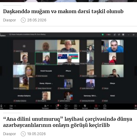
Daşkənddə muğam və makom dərsi təşkil olunub
Diaspor
28.05.2026
“Ana dilini unutmuruq” layihəsi çərçivəsində dünya
azərbaycanlılarının onlayn görüşü keçirilib
Diaspor
19.05.2026