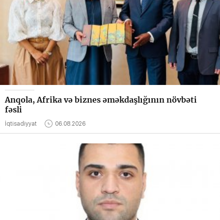
Anqola, Afrika və biznes əməkdaşlığının növbəti
fəsli
İqtisadiyyat
06.08.2026