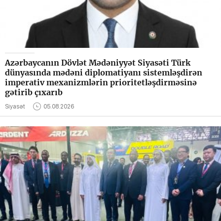
Azərbaycanın Dövlət Mədəniyyət Siyasəti Türk
dünyasında mədəni diplomatiyanı sistemləşdirən
imperativ mexanizmlərin prioritetləşdirməsinə
gətirib çıxarıb
Siyasət
05.08.2026