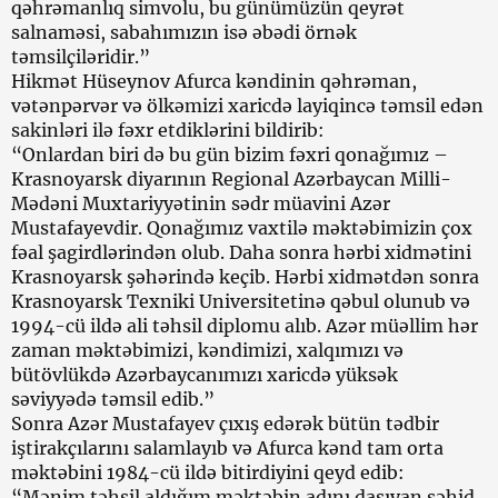
qəhrəmanlıq simvolu, bu günümüzün qeyrət
salnaməsi, sabahımızın isə əbədi örnək
təmsilçiləridir.”
Hikmət Hüseynov Afurca kəndinin qəhrəman,
vətənpərvər və ölkəmizi xaricdə layiqincə təmsil edən
sakinləri ilə fəxr etdiklərini bildirib:
“Onlardan biri də bu gün bizim fəxri qonağımız –
Krasnoyarsk diyarının Regional Azərbaycan Milli-
Mədəni Muxtariyyətinin sədr müavini Azər
Mustafayevdir. Qonağımız vaxtilə məktəbimizin çox
fəal şagirdlərindən olub. Daha sonra hərbi xidmətini
Krasnoyarsk şəhərində keçib. Hərbi xidmətdən sonra
Krasnoyarsk Texniki Universitetinə qəbul olunub və
1994-cü ildə ali təhsil diplomu alıb. Azər müəllim hər
zaman məktəbimizi, kəndimizi, xalqımızı və
bütövlükdə Azərbaycanımızı xaricdə yüksək
səviyyədə təmsil edib.”
Sonra Azər Mustafayev çıxış edərək bütün tədbir
iştirakçılarını salamlayıb və Afurca kənd tam orta
məktəbini 1984-cü ildə bitirdiyini qeyd edib:
“Mənim təhsil aldığım məktəbin adını daşıyan şəhid