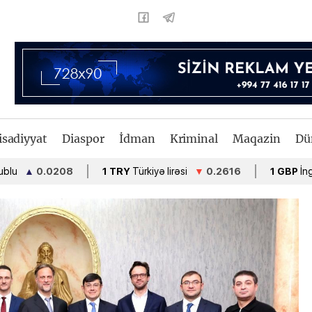
isadiyyat
Diaspor
İdman
Kriminal
Maqazin
Dü
▲
0.0208
1 TRY
Türkiyə lirəsi
▼
0.2616
1 GBP
İngiltərə fu