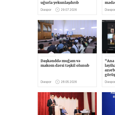
uğurla yekunlaşdırıb
mədən
Diaspor
29.07.2026
Diaspo
Daşkənddə muğam və
“Ana 
makom dərsi təşkil olunub
layih
azərb
görüş
Diaspor
28.05.2026
Diaspo