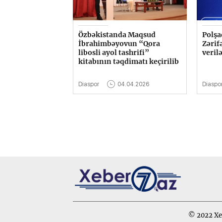
Özbəkistanda Maqsud
Polşa
İbrahimbəyovun “Qora
Zərif
libosli ayol tashrifi”
veril
kitabının təqdimatı keçirilib
Diaspor
04.04.2026
Diaspo
© 2022 Xeb