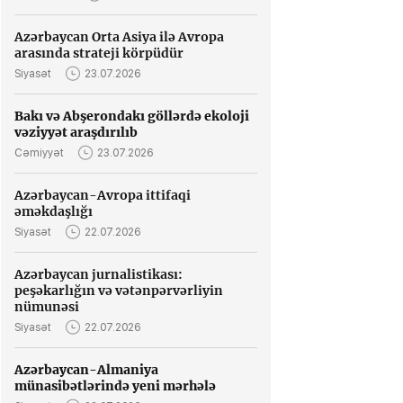
Azərbaycan Orta Asiya ilə Avropa
arasında strateji körpüdür
Siyasət
23.07.2026
Bakı və Abşerondakı göllərdə ekoloji
vəziyyət araşdırılıb
Cəmiyyət
23.07.2026
Azərbaycan-Avropa ittifaqi
əməkdaşlığı
Siyasət
22.07.2026
Azərbaycan jurnalistikası:
peşəkarlığın və vətənpərvərliyin
nümunəsi
Siyasət
22.07.2026
Azərbaycan-Almaniya
münasibətlərində yeni mərhələ