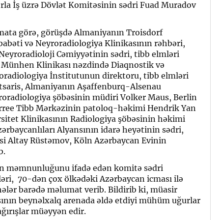
rla İş üzrə Dövlət Komitəsinin sədri Fuad Muradov
mata görə, görüşdə Almaniyanın Troisdorf
babəti və Neyroradiologiya Klinikasının rəhbəri,
eyroradioloji Cəmiyyətinin sədri, tibb elmləri
 Münhen Klinikası nəzdində Diaqnostik və
radiologiya İnstitutunun direktoru, tibb elmləri
tsaris, Almaniyanın Aşaffenburq-Alsenau
oradiologiya şöbəsinin müdiri Volker Maus, Berlin
arree Tibb Mərkəzinin patoloq-həkimi Hendrik Yan
itet Klinikasının Radiologiya şöbəsinin həkimi
rbaycanlıları Alyansının idarə heyətinin sədri,
si Altay Rüstəmov, Köln Azərbaycan Evinin
b.
n məmnunluğunu ifadə edən komitə sədri
ləri, 70-dən çox ölkədəki Azərbaycan icması ilə
hələr barədə məlumat verib. Bildirib ki, müasir
ısının beynəlxalq arenada əldə etdiyi mühüm uğurlar
ğırışlar müəyyən edir.