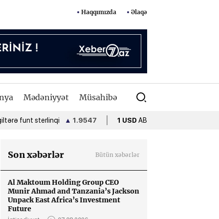
Haqqımızda
Əlaqə
nya
Mədəniyyət
Müsahibə
nt sterlinqi
▲
1.9547
1 USD
ABŞ dolları
•
1.7000
1 EU
Son xəbərlər
Bütün xəbərlər
Al Maktoum Holding Group CEO
Munir Ahmad and Tanzania’s Jackson
Unpack East Africa’s Investment
Future