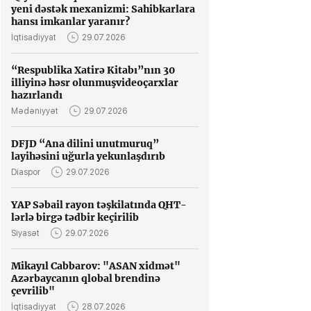
yeni dəstək mexanizmi: Sahibkarlara
hansı imkanlar yaranır?
İqtisadiyyat
29.07.2026
“Respublika Xatirə Kitabı”nın 30
illiyinə həsr olunmuşvideoçarxlar
hazırlandı
Mədəniyyət
29.07.2026
DFJD “Ana dilini unutmuruq”
layihəsini uğurla yekunlaşdırıb
Diaspor
29.07.2026
YAP Səbail rayon təşkilatında QHT-
lərlə birgə tədbir keçirilib
Siyasət
29.07.2026
Mikayıl Cabbarov: "ASAN xidmət"
Azərbaycanın qlobal brendinə
çevrilib"
İqtisadiyyat
28.07.2026