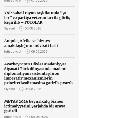
İqtisadiyyat
07.08.2026
YAP Səbail rayon təşkilatında “91-
lər” və partiya veteranları ilə görüş
keçirilib – FOTOLAR
Siyasət
06.08.2026
Anqola, Afrika və biznes
əməkdaşlığının növbəti fəsli
İqtisadiyyat
06.08.2026
Azərbaycanın Dövlət Mədəniyyət
Siyasəti Türk dünyasında mədəni
diplomatiyanı sistemləşdirən
imperativ mexanizmlərin
prioritetləşdirməsinə gətirib çıxarıb
Siyasət
05.08.2026
METAS 2026 beynəlxalq biznes
ictimaiyyətini Şarjahda bir araya
gətirdi
İqtisadiyyat
04.08.2026