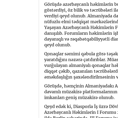
Görüşdə azərbaycanlı həkimlərin bu
göstərdiyi, öz bilik və təcrübələri i
verdiyi qeyd olunub. Almaniyada da 
nüfuzlu elmi tədqiqat mərkəzlərində
Yaşayan Azərbaycanlı Həkimlərin 
danışılıb. Forumların həkimlərin işb
dayanıqlı və rəqabətqabiliyyətli dia
qeyd olunub.
Qonaqlar səmimi qəbula görə təşək
yaratdığını nəzərə çatdırıblar. Müa
vurğulayan almaniyalı qonaqlar hək
diqqət çəkib, qazanılan təcrübələrd
əməkdaşlığın şaxələndirilməsinin vac
Görüşdə, həmçinin Almaniyadakı Az
davamlı müzakirə platformalarını
imkanları geniş müzakirə olunub.
Qeyd edək ki, Diasporla İş üzrə Döv
Azərbaycanlı Həkimlərin I Forumu 
ildə Berlin şəhərində, III Forumu is