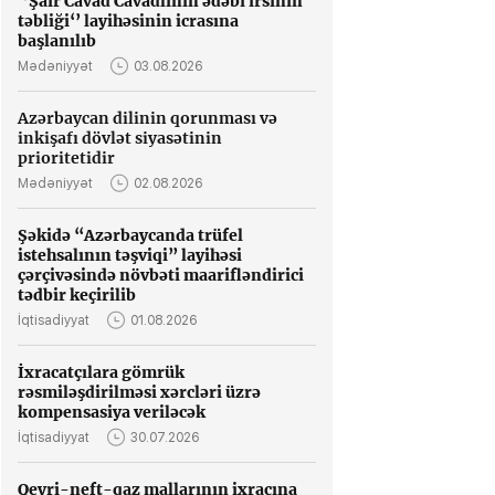
‘’Şair Cavad Cavadlının ədəbi irsinin
təbliği‘’ layihəsinin icrasına
başlanılıb
Mədəniyyət
03.08.2026
Azərbaycan dilinin qorunması və
inkişafı dövlət siyasətinin
prioritetidir
Mədəniyyət
02.08.2026
Şəkidə “Azərbaycanda trüfel
istehsalının təşviqi” layihəsi
çərçivəsində növbəti maarifləndirici
tədbir keçirilib
İqtisadiyyat
01.08.2026
İxracatçılara gömrük
rəsmiləşdirilməsi xərcləri üzrə
kompensasiya veriləcək
İqtisadiyyat
30.07.2026
Qeyri-neft-qaz mallarının ixracına