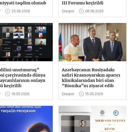
iyyəti təqdim olunub
III Forumu keçirildi
r
25.06.2026
Diaspor
08.06.2026
dilini unutmuruq”
Azərbaycanın Rusiyadakı
əsi çərçivəsində dünya
səfiri Krasnoyarskın aparıcı
aycanlılarının onlayn
klinikalarından biri olan
ü keçirilib
“Bionika”nı ziyarət edib
r
19.05.2026
Diaspor
15.05.2026