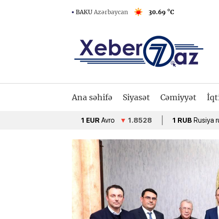
BAKU
Azərbaycan
30.69 °C
Ana səhifə
Siyasət
Cəmiyyət
İqt
1 EUR
Avro
▼
1.8528
1 RUB
Rusiya rublu