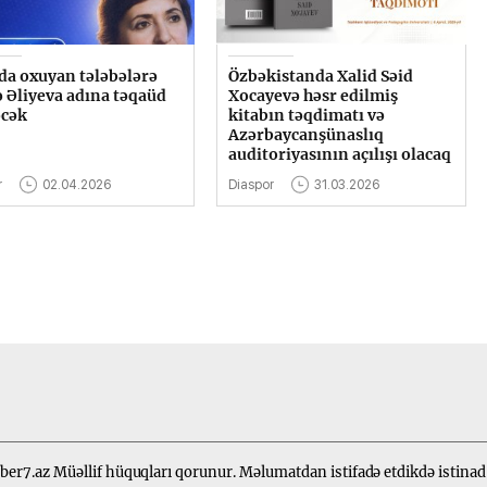
da oxuyan tələbələrə
Özbəkistanda Xalid Səid
ə Əliyeva adına təqaüd
Xocayevə həsr edilmiş
əcək
kitabın təqdimatı və
Azərbaycanşünaslıq
auditoriyasının açılışı olacaq
r
02.04.2026
Diaspor
31.03.2026
er7.az Müəllif hüquqları qorunur. Məlumatdan istifadə etdikdə istinad