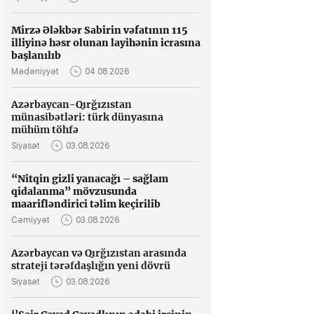
Mirzə Ələkbər Sabirin vəfatının 115
illiyinə həsr olunan layihənin icrasına
başlanılıb
Mədəniyyət
04.08.2026
Azərbaycan-Qırğızıstan
münasibətləri: türk dünyasına
mühüm töhfə
Siyasət
03.08.2026
“Nitqin gizli yanacağı – sağlam
qidalanma” mövzusunda
maarifləndirici təlim keçirilib
Cəmiyyət
03.08.2026
Azərbaycan və Qırğızıstan arasında
strateji tərəfdaşlığın yeni dövrü
Siyasət
03.08.2026