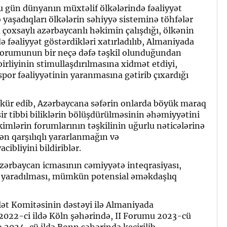
 gün dünyanın müxtəlif ölkələrində fəaliyyət
lə yaşadıqları ölkələrin səhiyyə sisteminə töhfələr
çoxsaylı azərbaycanlı həkimin çalışdığı, ölkənin
 fəaliyyət göstərdikləri xatırladılıb, Almaniyada
Forumunun bir neçə dəfə təşkil olunduğundan
irliyinin stimullaşdırılmasına xidmət etdiyi,
spor fəaliyyətinin yaranmasına gətirib çıxardığı
kür edib, Azərbaycana səfərin onlarda böyük maraq
sir tibbi biliklərin bölüşdürülməsinin əhəmiyyətini
imlərin forumlarının təşkilinin uğurlu nəticələrinə
ən qarşılıqlı yararlanmağın və
ibliyini bildiriblər.
ərbaycan icmasının cəmiyyətə inteqrasiyası,
n yaradılması, mümkün potensial əməkdaşlıq
lət Komitəsinin dəstəyi ilə Almaniyada
2022-ci ildə Köln şəhərində, II Forumu 2023-cü
ə 2024-cü ildə Bonn şəhərində keçirilib.