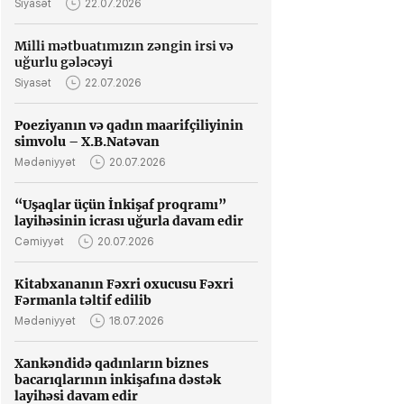
Siyasət
22.07.2026
Milli mətbuatımızın zəngin irsi və
uğurlu gələcəyi
Siyasət
22.07.2026
Poeziyanın və qadın maarifçiliyinin
simvolu – X.B.Natəvan
Mədəniyyət
20.07.2026
“Uşaqlar üçün İnkişaf proqramı”
layihəsinin icrası uğurla davam edir
Cəmiyyət
20.07.2026
Kitabxananın Fəxri oxucusu Fəxri
Fərmanla təltif edilib
Mədəniyyət
18.07.2026
Xankəndidə qadınların biznes
bacarıqlarının inkişafına dəstək
layihəsi davam edir