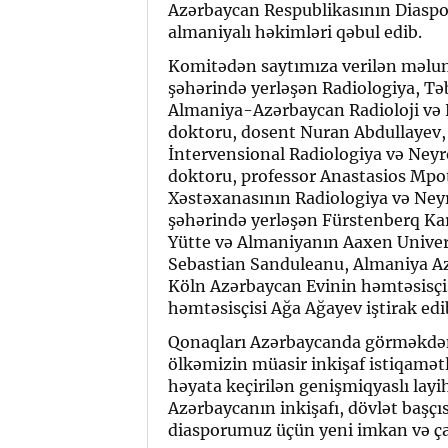
Azərbaycan Respublikasının Diaspo
almaniyalı həkimləri qəbul edib.
Komitədən saytımıza verilən məlu
şəhərində yerləşən Radiologiya, Tə
Almaniya-Azərbaycan Radioloji və N
doktoru, dosent Nuran Abdullayev,
İntervensional Radiologiya və Neyro
doktoru, professor Anastasios Mpo
Xəstəxanasının Radiologiya və Neyr
şəhərində yerləşən Fürstenberq K
Yütte və Almaniyanın Aaxen Univers
Sebastian Sanduleanu, Almaniya Azə
Köln Azərbaycan Evinin həmtəsisçi
həmtəsisçisi Ağa Ağayev iştirak edi
Qonaqları Azərbaycanda görməkdə
ölkəmizin müasir inkişaf istiqamət
həyata keçirilən genişmiqyaslı layi
Azərbaycanın inkişafı, dövlət başç
diasporumuz üçün yeni imkan və ça