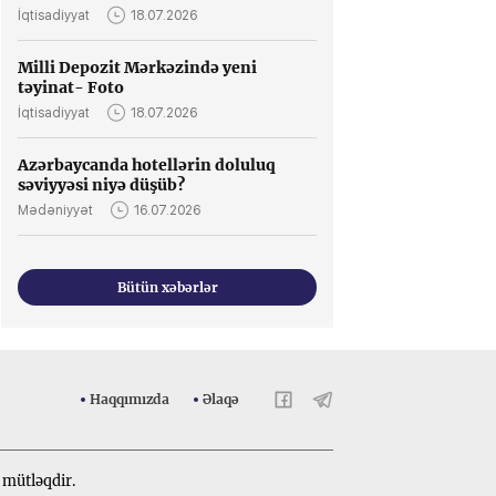
İqtisadiyyat
18.07.2026
Milli Depozit Mərkəzində yeni
təyinat- Foto
İqtisadiyyat
18.07.2026
Azərbaycanda hotellərin doluluq
səviyyəsi niyə düşüb?
Mədəniyyət
16.07.2026
Bütün xəbərlər
Haqqımızda
Əlaqə
 mütləqdir.