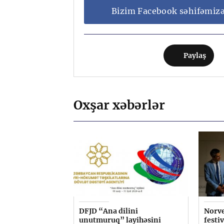
Bizim Facebook səhifəmiz
Paylaş
Oxşar xəbərlər
DFJD “Ana dilini
Norve
unutmuruq” layihəsini
festi