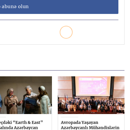
ə abunə olun
çdəki “Earth & East”
Avropada Yaşayan
valında Azərbaycan
Azərbaycanlı Mühəndislərin