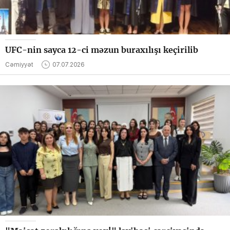
UFC-nin sayca 12-ci məzun buraxılışı keçirilib
Cəmiyyət
07.07.2026