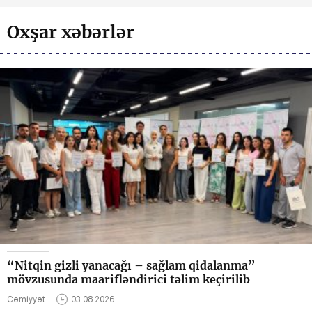
Oxşar xəbərlər
“Nitqin gizli yanacağı – sağlam qidalanma”
mövzusunda maarifləndirici təlim keçirilib
Cəmiyyət
03.08.2026