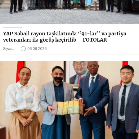
YAP Səbail rayon təşkilatında “91-lər” və partiya
veteranları ilə görüş keçirilib – FOTOLAR
Siyasət
06.08.2026