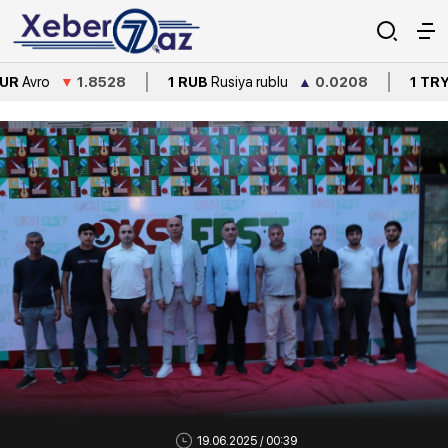
▼
1.8528
1 RUB
Rusiya rublu
▲
0.0208
1 TRY
Türkiyə li
19.06.2025 / 00:39