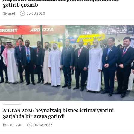
gətirib çıxarıb
Siyasət
05.08.2026
METAS 2026 beynəlxalq biznes ictimaiyyətini
Şarjahda bir araya gətirdi
İqtisadiyyat
04.08.2026