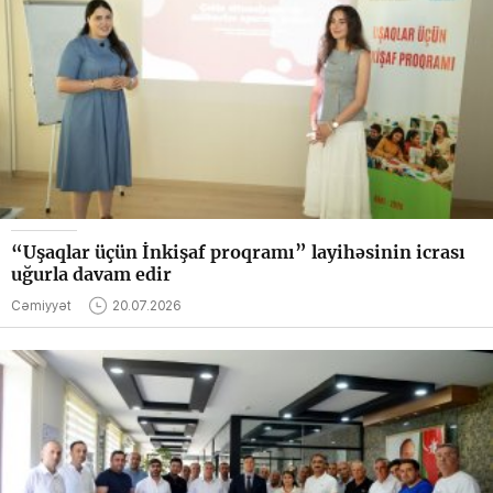
“Uşaqlar üçün İnkişaf proqramı” layihəsinin icrası
uğurla davam edir
Cəmiyyət
20.07.2026