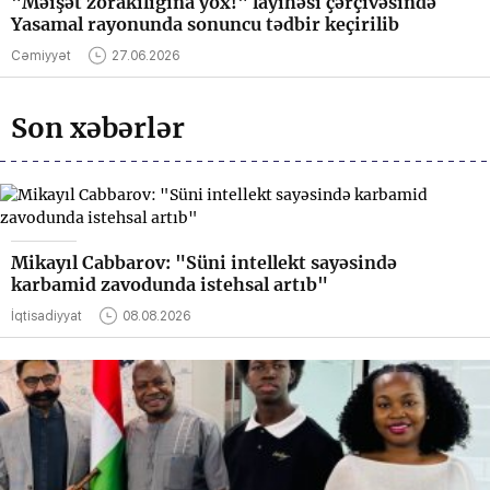
"Məişət zorakılığına yox!" layihəsi çərçivəsində
Yasamal rayonunda sonuncu tədbir keçirilib
Cəmiyyət
27.06.2026
Son xəbərlər
Mikayıl Cabbarov: "Süni intellekt sayəsində
karbamid zavodunda istehsal artıb"
İqtisadiyyat
08.08.2026