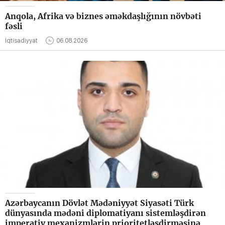
Anqola, Afrika və biznes əməkdaşlığının növbəti
fəsli
İqtisadiyyat
06.08.2026
Azərbaycanın Dövlət Mədəniyyət Siyasəti Türk
dünyasında mədəni diplomatiyanı sistemləşdirən
imperativ mexanizmlərin prioritetləşdirməsinə