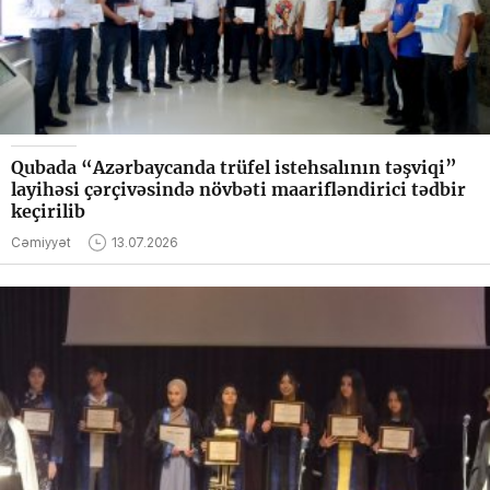
Qubada “Azərbaycanda trüfel istehsalının təşviqi”
layihəsi çərçivəsində növbəti maarifləndirici tədbir
keçirilib
Cəmiyyət
13.07.2026