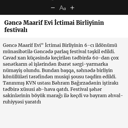
Gəncə Maarif Evi İctimai Birliyinin
festivalı
Gəncə Maarif Evi" İctimai Birliyinin 6-cı ildönümü
münasibətilə Gəncədə parlaq festival təşkil edildi.
Cavad xan küçəsində keçirilən tədbirdə 60-dan çox
sənətkarın əl işlərindən ibarət sərgi-yarmarka
nümayiş olundu. Bundan başqa, səhnədə birliyin
könüllüləri tərəfindən musiqi şousu təqdim edildi.
Tanınmış KVN ustası Bəhram Bağırzadənin iştirakı
tədbirə xüsusi ab-hava qatdı. Festival şəhər
sakinlərinin böyük marağı ilə keçdi və bayram əhval-
ruhiyyəsi yaratdı