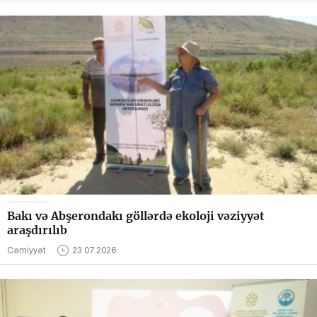
Bakı və Abşerondakı göllərdə ekoloji vəziyyət
araşdırılıb
Cəmiyyət
23.07.2026